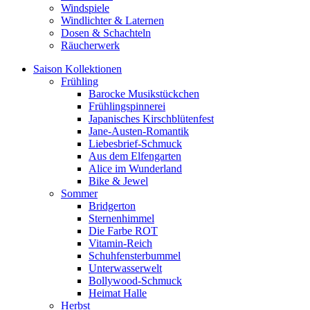
Windspiele
Windlichter & Laternen
Dosen & Schachteln
Räucherwerk
Saison Kollektionen
Frühling
Barocke Musikstückchen
Frühlingspinnerei
Japanisches Kirschblütenfest
Jane-Austen-Romantik
Liebesbrief-Schmuck
Aus dem Elfengarten
Alice im Wunderland
Bike & Jewel
Sommer
Bridgerton
Sternenhimmel
Die Farbe ROT
Vitamin-Reich
Schuhfensterbummel
Unterwasserwelt
Bollywood-Schmuck
Heimat Halle
Herbst