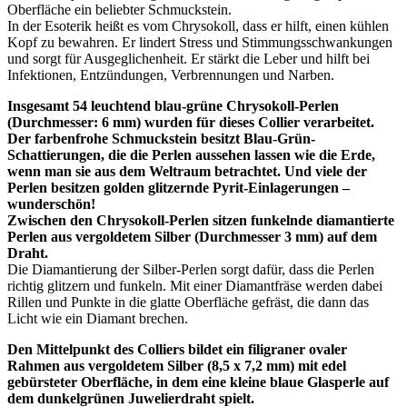
Oberfläche ein beliebter Schmuckstein.
In der Esoterik heißt es vom Chrysokoll, dass er hilft, einen kühlen
Kopf zu bewahren. Er lindert Stress und Stimmungsschwankungen
und sorgt für Ausgeglichenheit. Er stärkt die Leber und hilft bei
Infektionen, Entzündungen, Verbrennungen und Narben.
Insgesamt 54 leuchtend blau-grüne Chrysokoll-Perlen
(Durchmesser: 6 mm) wurden für dieses Collier verarbeitet.
Der farbenfrohe Schmuckstein besitzt Blau-Grün-
Schattierungen, die die Perlen aussehen lassen wie die Erde,
wenn man sie aus dem Weltraum betrachtet. Und viele der
Perlen besitzen golden glitzernde Pyrit-Einlagerungen –
wunderschön!
Zwischen den Chrysokoll-Perlen sitzen funkelnde diamantierte
Perlen aus vergoldetem Silber (Durchmesser 3 mm) auf dem
Draht.
Die Diamantierung der Silber-Perlen sorgt dafür, dass die Perlen
richtig glitzern und funkeln. Mit einer Diamantfräse werden dabei
Rillen und Punkte in die glatte Oberfläche gefräst, die dann das
Licht wie ein Diamant brechen.
Den Mittelpunkt des Colliers bildet ein filigraner ovaler
Rahmen aus vergoldetem Silber (8,5 x 7,2 mm) mit edel
gebürsteter Oberfläche, in dem eine kleine blaue Glasperle auf
dem dunkelgrünen Juwelierdraht spielt.