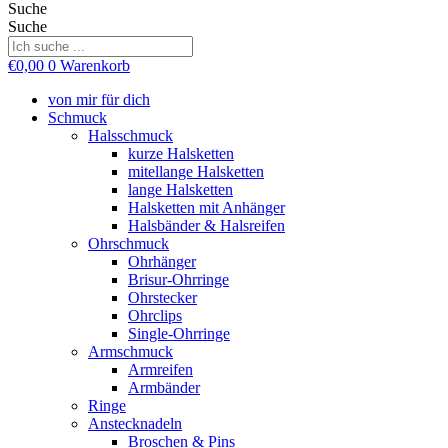
Suche
Suche
€
0,00
0
Warenkorb
von mir für dich
Schmuck
Halsschmuck
kurze Halsketten
mitellange Halsketten
lange Halsketten
Halsketten mit Anhänger
Halsbänder & Halsreifen
Ohrschmuck
Ohrhänger
Brisur-Ohrringe
Ohrstecker
Ohrclips
Single-Ohrringe
Armschmuck
Armreifen
Armbänder
Ringe
Anstecknadeln
Broschen & Pins