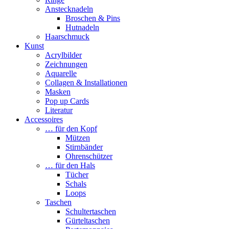
Anstecknadeln
Broschen & Pins
Hutnadeln
Haarschmuck
Kunst
Acrylbilder
Zeichnungen
Aquarelle
Collagen & Installationen
Masken
Pop up Cards
Literatur
Accessoires
… für den Kopf
Mützen
Stirnbänder
Ohrenschützer
… für den Hals
Tücher
Schals
Loops
Taschen
Schultertaschen
Gürteltaschen