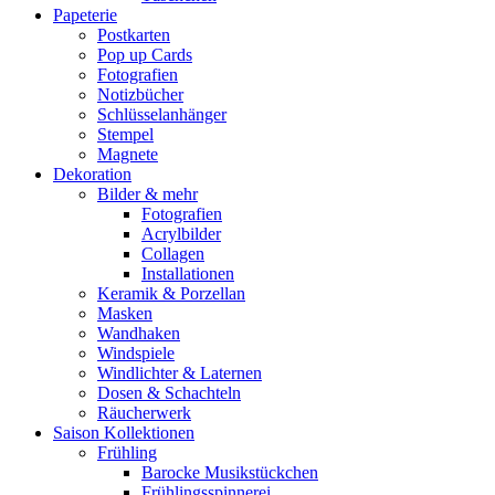
Papeterie
Postkarten
Pop up Cards
Fotografien
Notizbücher
Schlüsselanhänger
Stempel
Magnete
Dekoration
Bilder & mehr
Fotografien
Acrylbilder
Collagen
Installationen
Keramik & Porzellan
Masken
Wandhaken
Windspiele
Windlichter & Laternen
Dosen & Schachteln
Räucherwerk
Saison Kollektionen
Frühling
Barocke Musikstückchen
Frühlingsspinnerei