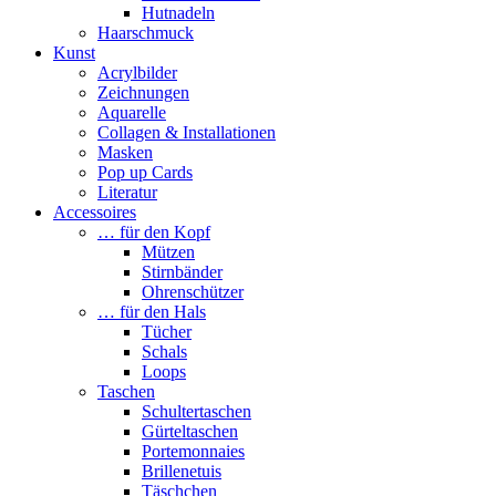
Hutnadeln
Haarschmuck
Kunst
Acrylbilder
Zeichnungen
Aquarelle
Collagen & Installationen
Masken
Pop up Cards
Literatur
Accessoires
… für den Kopf
Mützen
Stirnbänder
Ohrenschützer
… für den Hals
Tücher
Schals
Loops
Taschen
Schultertaschen
Gürteltaschen
Portemonnaies
Brillenetuis
Täschchen