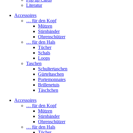
Literatur
Accessoires
… für den Kopf
Mützen
Stirnbänder
Ohrenschützer
… für den Hals
Tücher
Schals
Loops
Taschen
Schultertaschen
Gürteltaschen
Portemonnaies
Brillenetuis
Täschchen
Accessoires
… für den Kopf
Mützen
Stirnbänder
Ohrenschützer
… für den Hals
Tücher