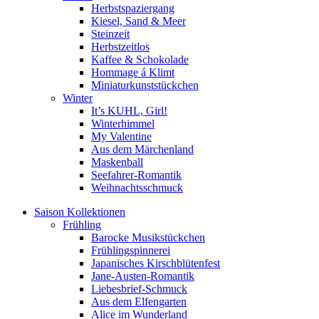
Herbstspaziergang
Kiesel, Sand & Meer
Steinzeit
Herbstzeitlos
Kaffee & Schokolade
Hommage á Klimt
Miniaturkunststückchen
Winter
It’s KUHL, Girl!
Winterhimmel
My Valentine
Aus dem Märchenland
Maskenball
Seefahrer-Romantik
Weihnachtsschmuck
Saison Kollektionen
Frühling
Barocke Musikstückchen
Frühlingspinnerei
Japanisches Kirschblütenfest
Jane-Austen-Romantik
Liebesbrief-Schmuck
Aus dem Elfengarten
Alice im Wunderland