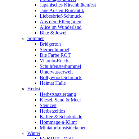
Japanisches Kirschblütenfest
Jane Austen-Romantik
Liebesbrief-Schmuck
Aus dem Elfengarten
Alice im Wunderland
Bike & Jewel
Sommer
Bridgerton
Sternenhimmel
Die Farbe ROT
Vitamin-Reich
Schuhfensterbummel
Unterwasserwelt
Bollywood-Schmuck
Heimat Halle
Herbst
Herbstspaziergang
Kiesel, Sand & Meer
Steinzeit
Herbstzeitlos
Kaffee & Schokolade
Hommage-á-Klimt
Miniaturkunststückchen
Winter
It’s KUHL, Girl!