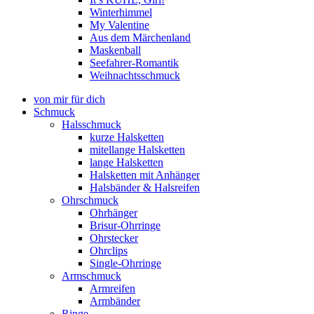
Winterhimmel
My Valentine
Aus dem Märchenland
Maskenball
Seefahrer-Romantik
Weihnachtsschmuck
von mir für dich
Schmuck
Halsschmuck
kurze Halsketten
mitellange Halsketten
lange Halsketten
Halsketten mit Anhänger
Halsbänder & Halsreifen
Ohrschmuck
Ohrhänger
Brisur-Ohrringe
Ohrstecker
Ohrclips
Single-Ohrringe
Armschmuck
Armreifen
Armbänder
Ringe