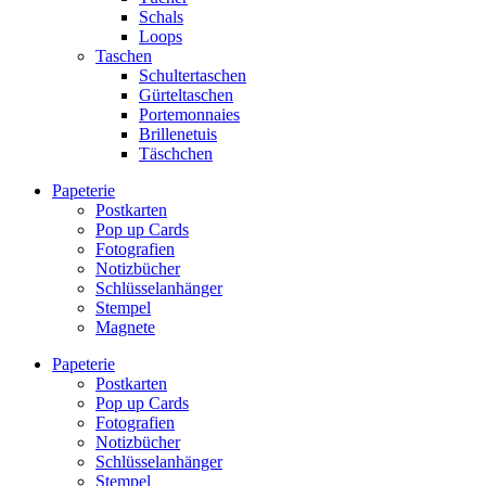
Schals
Loops
Taschen
Schultertaschen
Gürteltaschen
Portemonnaies
Brillenetuis
Täschchen
Papeterie
Postkarten
Pop up Cards
Fotografien
Notizbücher
Schlüsselanhänger
Stempel
Magnete
Papeterie
Postkarten
Pop up Cards
Fotografien
Notizbücher
Schlüsselanhänger
Stempel