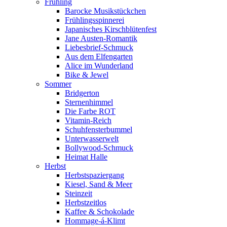
Frühling
Barocke Musikstückchen
Frühlingsspinnerei
Japanisches Kirschblütenfest
Jane Austen-Romantik
Liebesbrief-Schmuck
Aus dem Elfengarten
Alice im Wunderland
Bike & Jewel
Sommer
Bridgerton
Sternenhimmel
Die Farbe ROT
Vitamin-Reich
Schuhfensterbummel
Unterwasserwelt
Bollywood-Schmuck
Heimat Halle
Herbst
Herbstspaziergang
Kiesel, Sand & Meer
Steinzeit
Herbstzeitlos
Kaffee & Schokolade
Hommage-á-Klimt