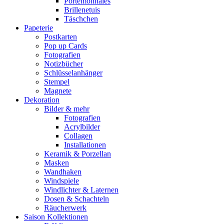
Portemonnaies
Brillenetuis
Täschchen
Papeterie
Postkarten
Pop up Cards
Fotografien
Notizbücher
Schlüsselanhänger
Stempel
Magnete
Dekoration
Bilder & mehr
Fotografien
Acrylbilder
Collagen
Installationen
Keramik & Porzellan
Masken
Wandhaken
Windspiele
Windlichter & Laternen
Dosen & Schachteln
Räucherwerk
Saison Kollektionen