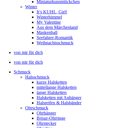
Miniaturkunststückchen
Winter
It’s KUHL, Girl!
Winterhimmel
My Valentine
Aus dem Märchenland
Maskenball
Seefahrer-Romantik
Weihnachtsschmuck
von mir für dich
von mir für dich
Schmuck
Halsschmuck
kurze Halsketten
mittellange Halsketten
lange Halsketten
Halsketten mit Anhänger
Halsreifen & Halsbänder
Ohrschmuck
Ohrhänger
Brisur-Ohrringe
Ohrstecker