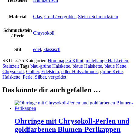
Hersteller
Klunkerfisch
Material
Glas
,
Gold / vergoldet
,
Stein / Schmuckstein
Schmuckstein
Chrysokoll
/ Perle
Stil
edel
,
klassisch
SKU
sz-75
Kategorien
Hommage á Klimt
,
mittellange Halsketten
,
Steinzeit
Tags
blau-grüne Halskette
,
blaue Halskette
,
blaue Kette
,
Chrysokoll
,
Collier
,
Edelstein
,
edler Halsschmuck
,
grüne Kette
,
Halskette
,
Perle
,
Silber
,
vergoldet
Das könnte dir auch gefallen …
Ohrringe mit Chrysokoll-Perlen und
goldfarbenen Blumen-Perlkappen