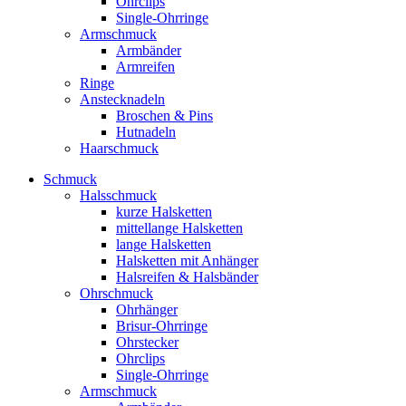
Ohrclips
Single-Ohrringe
Armschmuck
Armbänder
Armreifen
Ringe
Anstecknadeln
Broschen & Pins
Hutnadeln
Haarschmuck
Schmuck
Halsschmuck
kurze Halsketten
mittellange Halsketten
lange Halsketten
Halsketten mit Anhänger
Halsreifen & Halsbänder
Ohrschmuck
Ohrhänger
Brisur-Ohrringe
Ohrstecker
Ohrclips
Single-Ohrringe
Armschmuck