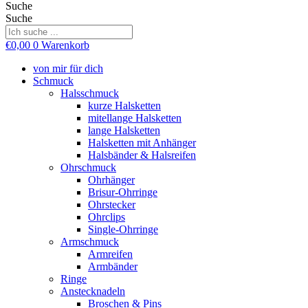
Suche
Suche
€
0,00
0
Warenkorb
von mir für dich
Schmuck
Halsschmuck
kurze Halsketten
mitellange Halsketten
lange Halsketten
Halsketten mit Anhänger
Halsbänder & Halsreifen
Ohrschmuck
Ohrhänger
Brisur-Ohrringe
Ohrstecker
Ohrclips
Single-Ohrringe
Armschmuck
Armreifen
Armbänder
Ringe
Anstecknadeln
Broschen & Pins