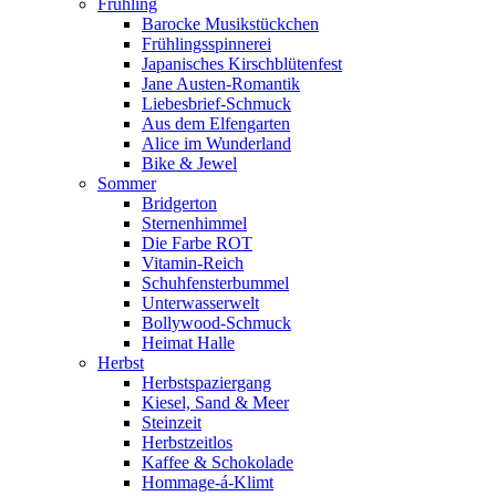
Frühling
Barocke Musikstückchen
Frühlingsspinnerei
Japanisches Kirschblütenfest
Jane Austen-Romantik
Liebesbrief-Schmuck
Aus dem Elfengarten
Alice im Wunderland
Bike & Jewel
Sommer
Bridgerton
Sternenhimmel
Die Farbe ROT
Vitamin-Reich
Schuhfensterbummel
Unterwasserwelt
Bollywood-Schmuck
Heimat Halle
Herbst
Herbstspaziergang
Kiesel, Sand & Meer
Steinzeit
Herbstzeitlos
Kaffee & Schokolade
Hommage-á-Klimt