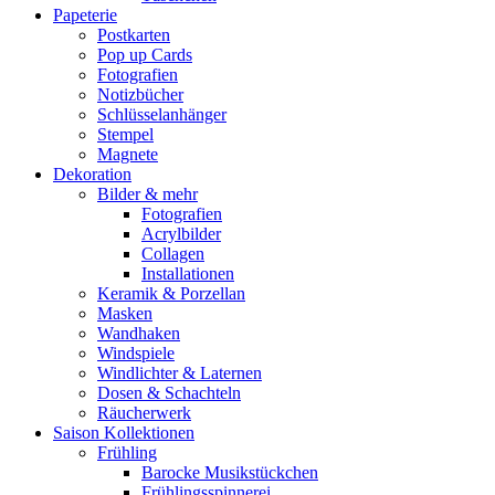
Papeterie
Postkarten
Pop up Cards
Fotografien
Notizbücher
Schlüsselanhänger
Stempel
Magnete
Dekoration
Bilder & mehr
Fotografien
Acrylbilder
Collagen
Installationen
Keramik & Porzellan
Masken
Wandhaken
Windspiele
Windlichter & Laternen
Dosen & Schachteln
Räucherwerk
Saison Kollektionen
Frühling
Barocke Musikstückchen
Frühlingsspinnerei