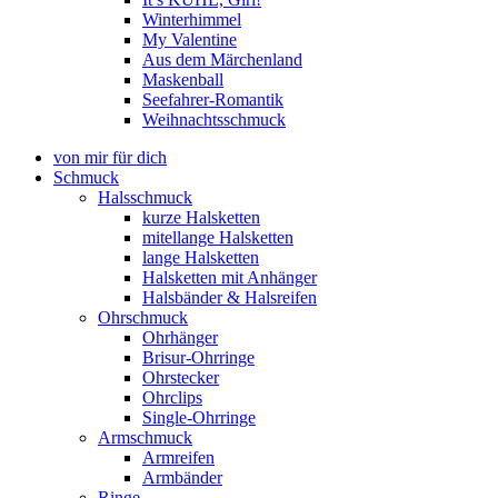
Winterhimmel
My Valentine
Aus dem Märchenland
Maskenball
Seefahrer-Romantik
Weihnachtsschmuck
von mir für dich
Schmuck
Halsschmuck
kurze Halsketten
mitellange Halsketten
lange Halsketten
Halsketten mit Anhänger
Halsbänder & Halsreifen
Ohrschmuck
Ohrhänger
Brisur-Ohrringe
Ohrstecker
Ohrclips
Single-Ohrringe
Armschmuck
Armreifen
Armbänder
Ringe