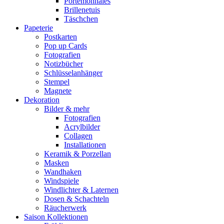
Portemonnaies
Brillenetuis
Täschchen
Papeterie
Postkarten
Pop up Cards
Fotografien
Notizbücher
Schlüsselanhänger
Stempel
Magnete
Dekoration
Bilder & mehr
Fotografien
Acrylbilder
Collagen
Installationen
Keramik & Porzellan
Masken
Wandhaken
Windspiele
Windlichter & Laternen
Dosen & Schachteln
Räucherwerk
Saison Kollektionen