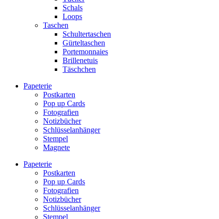
Schals
Loops
Taschen
Schultertaschen
Gürteltaschen
Portemonnaies
Brillenetuis
Täschchen
Papeterie
Postkarten
Pop up Cards
Fotografien
Notizbücher
Schlüsselanhänger
Stempel
Magnete
Papeterie
Postkarten
Pop up Cards
Fotografien
Notizbücher
Schlüsselanhänger
Stempel