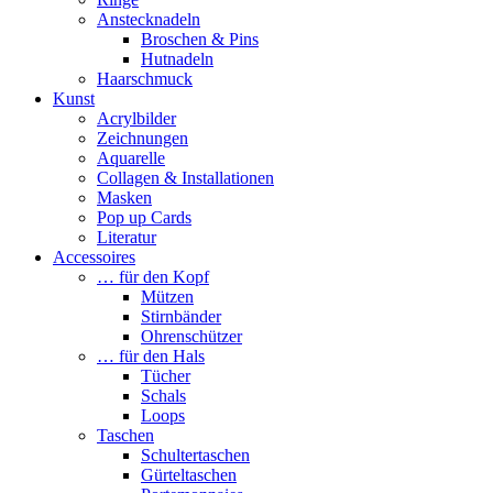
Anstecknadeln
Broschen & Pins
Hutnadeln
Haarschmuck
Kunst
Acrylbilder
Zeichnungen
Aquarelle
Collagen & Installationen
Masken
Pop up Cards
Literatur
Accessoires
… für den Kopf
Mützen
Stirnbänder
Ohrenschützer
… für den Hals
Tücher
Schals
Loops
Taschen
Schultertaschen
Gürteltaschen