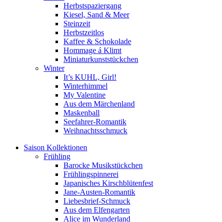
Herbstspaziergang
Kiesel, Sand & Meer
Steinzeit
Herbstzeitlos
Kaffee & Schokolade
Hommage á Klimt
Miniaturkunststückchen
Winter
It’s KUHL, Girl!
Winterhimmel
My Valentine
Aus dem Märchenland
Maskenball
Seefahrer-Romantik
Weihnachtsschmuck
Saison Kollektionen
Frühling
Barocke Musikstückchen
Frühlingspinnerei
Japanisches Kirschblütenfest
Jane-Austen-Romantik
Liebesbrief-Schmuck
Aus dem Elfengarten
Alice im Wunderland