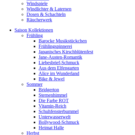
Windspiele
Windlichter & Laternen
Dosen & Schachteln
Räucherwerk
Saison Kollektionen
Frühling
Barocke Musikstückchen
Frühlingspinnerei
Japanisches Kirschblütenfest
Jane-Austen-Romantik
Liebesbrief-Schmuck
Aus dem Elfengarten
Alice im Wunderland
Bike & Jewel
Sommer
Bridgerton
Sternenhimmel
Die Farbe ROT
Vitamin-Reich
Schuhfensterbummel
Unterwasserwelt
Bollywood-Schmuck
Heimat Halle
Herbst