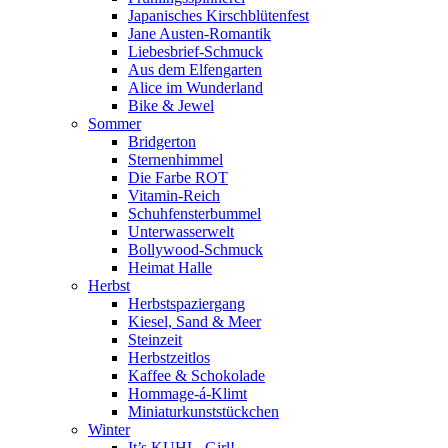
Japanisches Kirschblütenfest
Jane Austen-Romantik
Liebesbrief-Schmuck
Aus dem Elfengarten
Alice im Wunderland
Bike & Jewel
Sommer
Bridgerton
Sternenhimmel
Die Farbe ROT
Vitamin-Reich
Schuhfensterbummel
Unterwasserwelt
Bollywood-Schmuck
Heimat Halle
Herbst
Herbstspaziergang
Kiesel, Sand & Meer
Steinzeit
Herbstzeitlos
Kaffee & Schokolade
Hommage-á-Klimt
Miniaturkunststückchen
Winter
It’s KUHL, Girl!