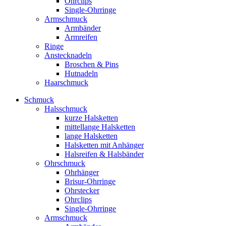
Ohrclips
Single-Ohrringe
Armschmuck
Armbänder
Armreifen
Ringe
Anstecknadeln
Broschen & Pins
Hutnadeln
Haarschmuck
Schmuck
Halsschmuck
kurze Halsketten
mittellange Halsketten
lange Halsketten
Halsketten mit Anhänger
Halsreifen & Halsbänder
Ohrschmuck
Ohrhänger
Brisur-Ohrringe
Ohrstecker
Ohrclips
Single-Ohrringe
Armschmuck