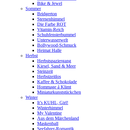
Bike & Jewel
Sommer
Bridgerton
Sternenhimmel
Die Farbe ROT
Vitamin-Reich
Schuhfensterbummel
Unterwasserwelt
Bollywood-Schmuck
Heimat Halle
Herbst
Herbstspaziergang
Kiesel, Sand & Meer
Steinzeit
Herbstzeitlos
Kaffee & Schokolade
Hommage á Klimt
Miniaturkunststückchen
Winter
It’s KUHL, Girl!
Winterhimmel
My Valentine
Aus dem Märchenland
Maskenball
Seefahrer-Romantik