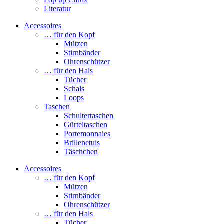
Literatur
Accessoires
… für den Kopf
Mützen
Stirnbänder
Ohrenschützer
… für den Hals
Tücher
Schals
Loops
Taschen
Schultertaschen
Gürteltaschen
Portemonnaies
Brillenetuis
Täschchen
Accessoires
… für den Kopf
Mützen
Stirnbänder
Ohrenschützer
… für den Hals
Tücher