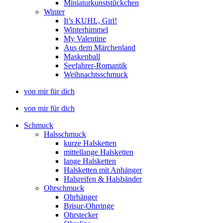
Miniaturkunststückchen
Winter
It’s KUHL, Girl!
Winterhimmel
My Valentine
Aus dem Märchenland
Maskenball
Seefahrer-Romantik
Weihnachtsschmuck
von mir für dich
von mir für dich
Schmuck
Halsschmuck
kurze Halsketten
mittellange Halsketten
lange Halsketten
Halsketten mit Anhänger
Halsreifen & Halsbänder
Ohrschmuck
Ohrhänger
Brisur-Ohrringe
Ohrstecker