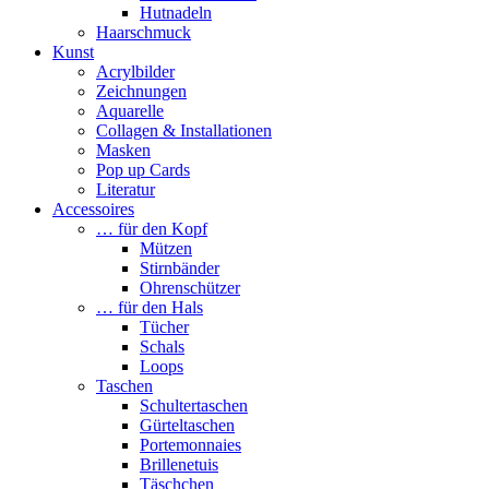
Hutnadeln
Haarschmuck
Kunst
Acrylbilder
Zeichnungen
Aquarelle
Collagen & Installationen
Masken
Pop up Cards
Literatur
Accessoires
… für den Kopf
Mützen
Stirnbänder
Ohrenschützer
… für den Hals
Tücher
Schals
Loops
Taschen
Schultertaschen
Gürteltaschen
Portemonnaies
Brillenetuis
Täschchen