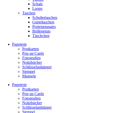
Schals
Loops
Taschen
Schultertaschen
Gürteltaschen
Portemonnaies
Brillenetuis
Täschchen
Papeterie
Postkarten
Pop up Cards
Fotografien
Notizbücher
Schlüsselanhänger
Stempel
Magnete
Papeterie
Postkarten
Pop up Cards
Fotografien
Notizbücher
Schlüsselanhänger
Stempel