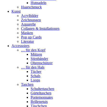
Hutnadeln
Haarschmuck
Kunst
Acrylbilder
Zeichnungen
Aquarelle
Collagen & Installationen
Masken
Pop up Cards
Literatur
Accessoires
… für den Kopf
Mützen
Stirnbänder
Ohrenschützer
… für den Hals
Tücher
Schals
Loops
Taschen
Schultertaschen
Gürteltaschen
Portemonnaies
Brillenetuis
Täschchen