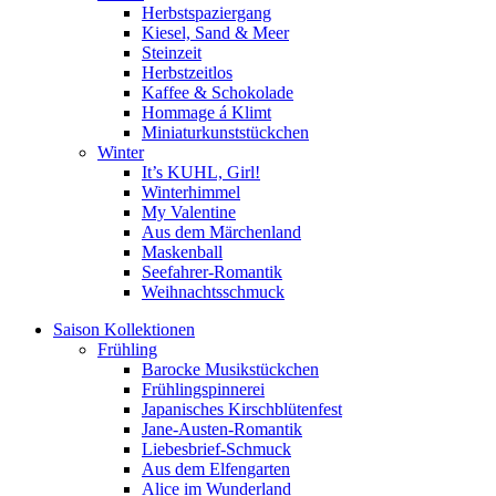
Herbstspaziergang
Kiesel, Sand & Meer
Steinzeit
Herbstzeitlos
Kaffee & Schokolade
Hommage á Klimt
Miniaturkunststückchen
Winter
It’s KUHL, Girl!
Winterhimmel
My Valentine
Aus dem Märchenland
Maskenball
Seefahrer-Romantik
Weihnachtsschmuck
Saison Kollektionen
Frühling
Barocke Musikstückchen
Frühlingspinnerei
Japanisches Kirschblütenfest
Jane-Austen-Romantik
Liebesbrief-Schmuck
Aus dem Elfengarten
Alice im Wunderland