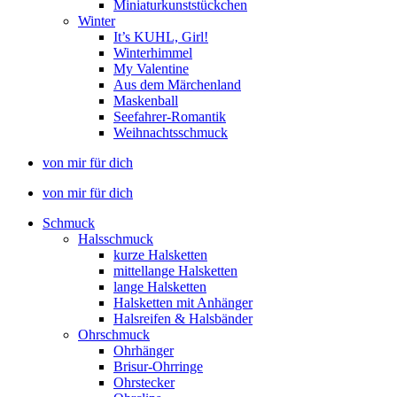
Miniaturkunststückchen
Winter
It’s KUHL, Girl!
Winterhimmel
My Valentine
Aus dem Märchenland
Maskenball
Seefahrer-Romantik
Weihnachtsschmuck
von mir für dich
von mir für dich
Schmuck
Halsschmuck
kurze Halsketten
mittellange Halsketten
lange Halsketten
Halsketten mit Anhänger
Halsreifen & Halsbänder
Ohrschmuck
Ohrhänger
Brisur-Ohrringe
Ohrstecker