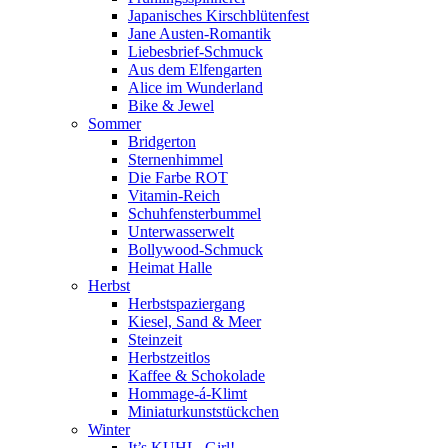
Japanisches Kirschblütenfest
Jane Austen-Romantik
Liebesbrief-Schmuck
Aus dem Elfengarten
Alice im Wunderland
Bike & Jewel
Sommer
Bridgerton
Sternenhimmel
Die Farbe ROT
Vitamin-Reich
Schuhfensterbummel
Unterwasserwelt
Bollywood-Schmuck
Heimat Halle
Herbst
Herbstspaziergang
Kiesel, Sand & Meer
Steinzeit
Herbstzeitlos
Kaffee & Schokolade
Hommage-á-Klimt
Miniaturkunststückchen
Winter
It’s KUHL, Girl!