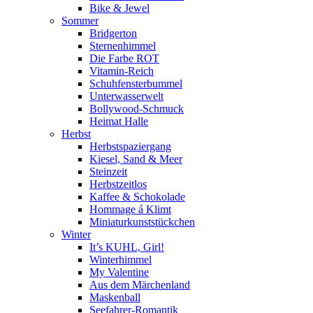
Bike & Jewel
Sommer
Bridgerton
Sternenhimmel
Die Farbe ROT
Vitamin-Reich
Schuhfensterbummel
Unterwasserwelt
Bollywood-Schmuck
Heimat Halle
Herbst
Herbstspaziergang
Kiesel, Sand & Meer
Steinzeit
Herbstzeitlos
Kaffee & Schokolade
Hommage á Klimt
Miniaturkunststückchen
Winter
It’s KUHL, Girl!
Winterhimmel
My Valentine
Aus dem Märchenland
Maskenball
Seefahrer-Romantik