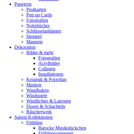
Papeterie
Postkarten
Pop up Cards
Fotografien
Notizbücher
Schlüsselanhänger
Stempel
Magnete
Dekoration
Bilder & mehr
Fotografien
Acrylbilder
Collagen
Installationen
Keramik & Porzellan
Masken
Wandhaken
Windspiele
Windlichter & Laternen
Dosen & Schachteln
Räucherwerk
Saison Kollektionen
Frühling
Barocke Musikstückchen
Frühlingsspinnerei