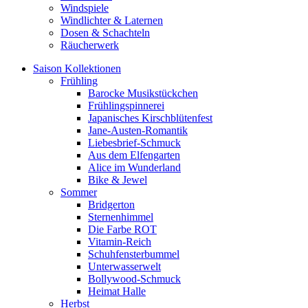
Windspiele
Windlichter & Laternen
Dosen & Schachteln
Räucherwerk
Saison Kollektionen
Frühling
Barocke Musikstückchen
Frühlingspinnerei
Japanisches Kirschblütenfest
Jane-Austen-Romantik
Liebesbrief-Schmuck
Aus dem Elfengarten
Alice im Wunderland
Bike & Jewel
Sommer
Bridgerton
Sternenhimmel
Die Farbe ROT
Vitamin-Reich
Schuhfensterbummel
Unterwasserwelt
Bollywood-Schmuck
Heimat Halle
Herbst