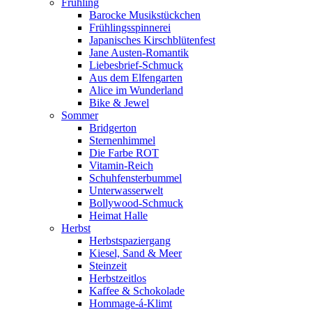
Frühling
Barocke Musikstückchen
Frühlingsspinnerei
Japanisches Kirschblütenfest
Jane Austen-Romantik
Liebesbrief-Schmuck
Aus dem Elfengarten
Alice im Wunderland
Bike & Jewel
Sommer
Bridgerton
Sternenhimmel
Die Farbe ROT
Vitamin-Reich
Schuhfensterbummel
Unterwasserwelt
Bollywood-Schmuck
Heimat Halle
Herbst
Herbstspaziergang
Kiesel, Sand & Meer
Steinzeit
Herbstzeitlos
Kaffee & Schokolade
Hommage-á-Klimt