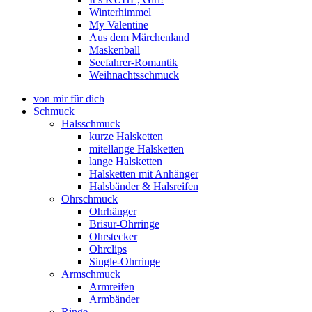
Winterhimmel
My Valentine
Aus dem Märchenland
Maskenball
Seefahrer-Romantik
Weihnachtsschmuck
von mir für dich
Schmuck
Halsschmuck
kurze Halsketten
mitellange Halsketten
lange Halsketten
Halsketten mit Anhänger
Halsbänder & Halsreifen
Ohrschmuck
Ohrhänger
Brisur-Ohrringe
Ohrstecker
Ohrclips
Single-Ohrringe
Armschmuck
Armreifen
Armbänder
Ringe