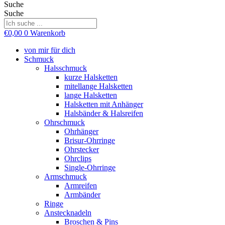
Suche
Suche
€
0,00
0
Warenkorb
von mir für dich
Schmuck
Halsschmuck
kurze Halsketten
mitellange Halsketten
lange Halsketten
Halsketten mit Anhänger
Halsbänder & Halsreifen
Ohrschmuck
Ohrhänger
Brisur-Ohrringe
Ohrstecker
Ohrclips
Single-Ohrringe
Armschmuck
Armreifen
Armbänder
Ringe
Anstecknadeln
Broschen & Pins