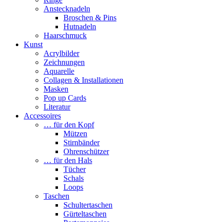
Anstecknadeln
Broschen & Pins
Hutnadeln
Haarschmuck
Kunst
Acrylbilder
Zeichnungen
Aquarelle
Collagen & Installationen
Masken
Pop up Cards
Literatur
Accessoires
… für den Kopf
Mützen
Stirnbänder
Ohrenschützer
… für den Hals
Tücher
Schals
Loops
Taschen
Schultertaschen
Gürteltaschen