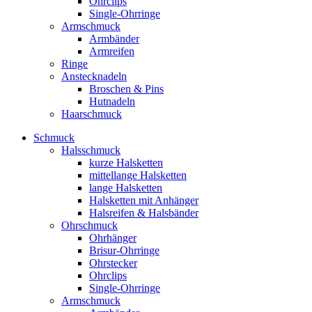
Ohrclips
Single-Ohrringe
Armschmuck
Armbänder
Armreifen
Ringe
Anstecknadeln
Broschen & Pins
Hutnadeln
Haarschmuck
Schmuck
Halsschmuck
kurze Halsketten
mittellange Halsketten
lange Halsketten
Halsketten mit Anhänger
Halsreifen & Halsbänder
Ohrschmuck
Ohrhänger
Brisur-Ohrringe
Ohrstecker
Ohrclips
Single-Ohrringe
Armschmuck