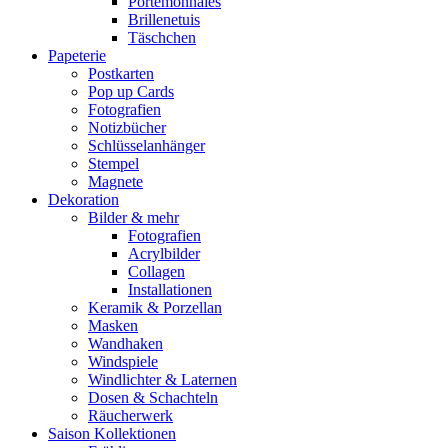
Portemonnaies
Brillenetuis
Täschchen
Papeterie
Postkarten
Pop up Cards
Fotografien
Notizbücher
Schlüsselanhänger
Stempel
Magnete
Dekoration
Bilder & mehr
Fotografien
Acrylbilder
Collagen
Installationen
Keramik & Porzellan
Masken
Wandhaken
Windspiele
Windlichter & Laternen
Dosen & Schachteln
Räucherwerk
Saison Kollektionen