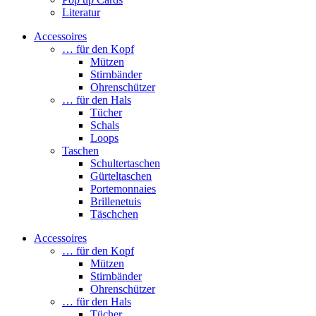
Literatur
Accessoires
… für den Kopf
Mützen
Stirnbänder
Ohrenschützer
… für den Hals
Tücher
Schals
Loops
Taschen
Schultertaschen
Gürteltaschen
Portemonnaies
Brillenetuis
Täschchen
Accessoires
… für den Kopf
Mützen
Stirnbänder
Ohrenschützer
… für den Hals
Tücher