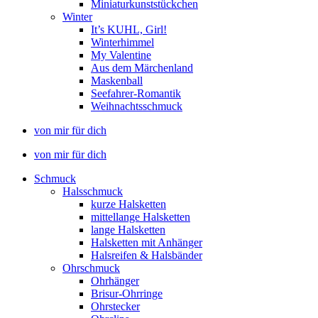
Miniaturkunststückchen
Winter
It’s KUHL, Girl!
Winterhimmel
My Valentine
Aus dem Märchenland
Maskenball
Seefahrer-Romantik
Weihnachtsschmuck
von mir für dich
von mir für dich
Schmuck
Halsschmuck
kurze Halsketten
mittellange Halsketten
lange Halsketten
Halsketten mit Anhänger
Halsreifen & Halsbänder
Ohrschmuck
Ohrhänger
Brisur-Ohrringe
Ohrstecker