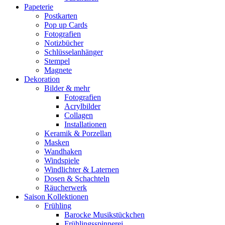
Papeterie
Postkarten
Pop up Cards
Fotografien
Notizbücher
Schlüsselanhänger
Stempel
Magnete
Dekoration
Bilder & mehr
Fotografien
Acrylbilder
Collagen
Installationen
Keramik & Porzellan
Masken
Wandhaken
Windspiele
Windlichter & Laternen
Dosen & Schachteln
Räucherwerk
Saison Kollektionen
Frühling
Barocke Musikstückchen
Frühlingsspinnerei