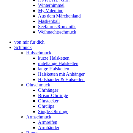
Winterhimmel
My Valentine
Aus dem Märchenland
Maskenball
Seefahrer-Romantik
Weihnachtsschmuck
von mir für dich
Schmuck
Halsschmuck
kurze Halsketten
mitellange Halsketten
lange Halsketten
Halsketten mit Anhänger
Halsbänder & Halsreifen
Ohrschmuck
Ohrhänger
Brisur-Ohrringe
Ohrstecker
Ohrclips
Single-Ohrringe
Armschmuck
Armreifen
Armbänder
Ringe