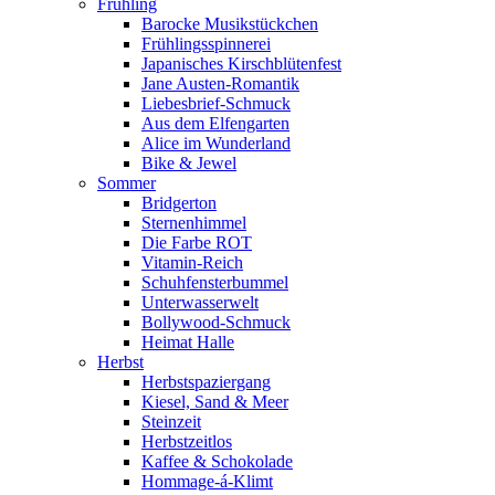
Frühling
Barocke Musikstückchen
Frühlingsspinnerei
Japanisches Kirschblütenfest
Jane Austen-Romantik
Liebesbrief-Schmuck
Aus dem Elfengarten
Alice im Wunderland
Bike & Jewel
Sommer
Bridgerton
Sternenhimmel
Die Farbe ROT
Vitamin-Reich
Schuhfensterbummel
Unterwasserwelt
Bollywood-Schmuck
Heimat Halle
Herbst
Herbstspaziergang
Kiesel, Sand & Meer
Steinzeit
Herbstzeitlos
Kaffee & Schokolade
Hommage-á-Klimt