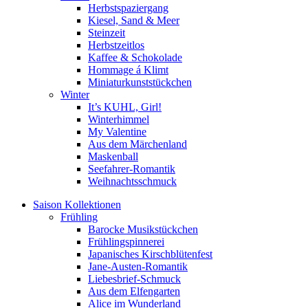
Herbstspaziergang
Kiesel, Sand & Meer
Steinzeit
Herbstzeitlos
Kaffee & Schokolade
Hommage á Klimt
Miniaturkunststückchen
Winter
It’s KUHL, Girl!
Winterhimmel
My Valentine
Aus dem Märchenland
Maskenball
Seefahrer-Romantik
Weihnachtsschmuck
Saison Kollektionen
Frühling
Barocke Musikstückchen
Frühlingspinnerei
Japanisches Kirschblütenfest
Jane-Austen-Romantik
Liebesbrief-Schmuck
Aus dem Elfengarten
Alice im Wunderland