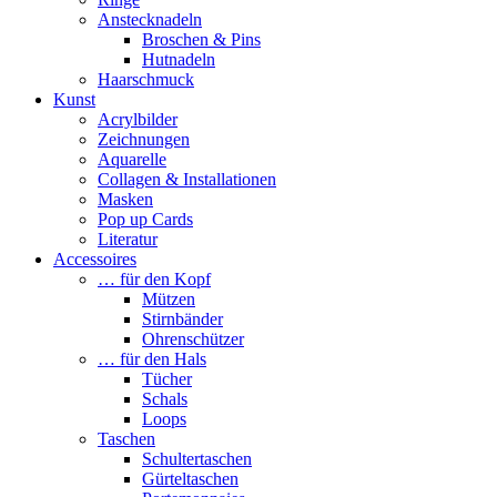
Anstecknadeln
Broschen & Pins
Hutnadeln
Haarschmuck
Kunst
Acrylbilder
Zeichnungen
Aquarelle
Collagen & Installationen
Masken
Pop up Cards
Literatur
Accessoires
… für den Kopf
Mützen
Stirnbänder
Ohrenschützer
… für den Hals
Tücher
Schals
Loops
Taschen
Schultertaschen
Gürteltaschen