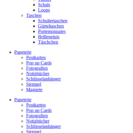
Schals
Loops
Taschen
Schultertaschen
Gürteltaschen
Portemonnaies
Brillenetuis
Täschchen
Papeterie
Postkarten
Pop up Cards
Fotografien
Notizbücher
Schlüsselanhänger
Stempel
Magnete
Papeterie
Postkarten
Pop up Cards
Fotografien
Notizbücher
Schlüsselanhänger
Stempel