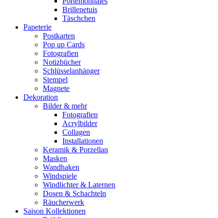
Portemonnaies
Brillenetuis
Täschchen
Papeterie
Postkarten
Pop up Cards
Fotografien
Notizbücher
Schlüsselanhänger
Stempel
Magnete
Dekoration
Bilder & mehr
Fotografien
Acrylbilder
Collagen
Installationen
Keramik & Porzellan
Masken
Wandhaken
Windspiele
Windlichter & Laternen
Dosen & Schachteln
Räucherwerk
Saison Kollektionen