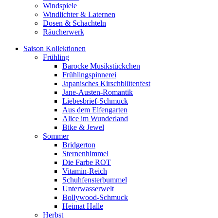
Windspiele
Windlichter & Laternen
Dosen & Schachteln
Räucherwerk
Saison Kollektionen
Frühling
Barocke Musikstückchen
Frühlingspinnerei
Japanisches Kirschblütenfest
Jane-Austen-Romantik
Liebesbrief-Schmuck
Aus dem Elfengarten
Alice im Wunderland
Bike & Jewel
Sommer
Bridgerton
Sternenhimmel
Die Farbe ROT
Vitamin-Reich
Schuhfensterbummel
Unterwasserwelt
Bollywood-Schmuck
Heimat Halle
Herbst