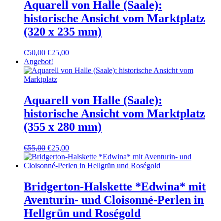
Aquarell von Halle (Saale):
historische Ansicht vom Marktplatz
(320 x 235 mm)
Ursprünglicher
Aktueller
€
50,00
€
25,00
Preis
Preis
Angebot!
war:
ist:
€50,00
€25,00.
Aquarell von Halle (Saale):
historische Ansicht vom Marktplatz
(355 x 280 mm)
Ursprünglicher
Aktueller
€
55,00
€
25,00
Preis
Preis
war:
ist:
€55,00
€25,00.
Bridgerton-Halskette *Edwina* mit
Aventurin- und Cloisonné-Perlen in
Hellgrün und Roségold