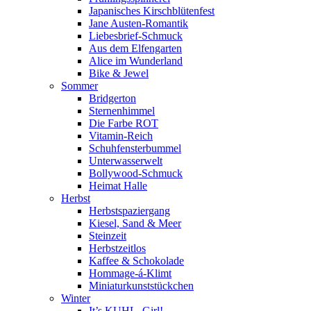
Japanisches Kirschblütenfest
Jane Austen-Romantik
Liebesbrief-Schmuck
Aus dem Elfengarten
Alice im Wunderland
Bike & Jewel
Sommer
Bridgerton
Sternenhimmel
Die Farbe ROT
Vitamin-Reich
Schuhfensterbummel
Unterwasserwelt
Bollywood-Schmuck
Heimat Halle
Herbst
Herbstspaziergang
Kiesel, Sand & Meer
Steinzeit
Herbstzeitlos
Kaffee & Schokolade
Hommage-á-Klimt
Miniaturkunststückchen
Winter
It’s KUHL, Girl!