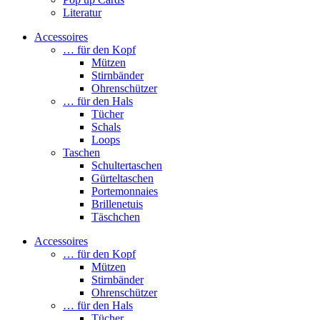
Literatur
Accessoires
… für den Kopf
Mützen
Stirnbänder
Ohrenschützer
… für den Hals
Tücher
Schals
Loops
Taschen
Schultertaschen
Gürteltaschen
Portemonnaies
Brillenetuis
Täschchen
Accessoires
… für den Kopf
Mützen
Stirnbänder
Ohrenschützer
… für den Hals
Tücher