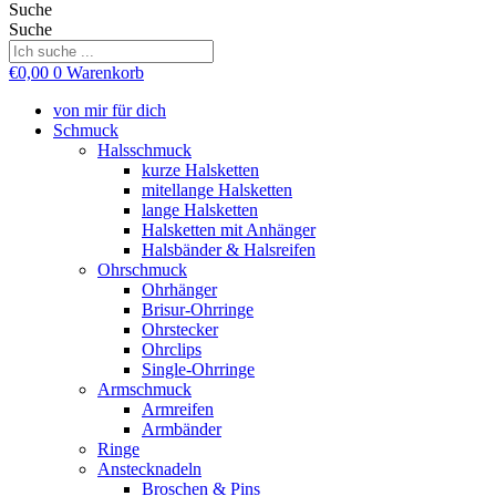
Suche
Suche
€
0,00
0
Warenkorb
von mir für dich
Schmuck
Halsschmuck
kurze Halsketten
mitellange Halsketten
lange Halsketten
Halsketten mit Anhänger
Halsbänder & Halsreifen
Ohrschmuck
Ohrhänger
Brisur-Ohrringe
Ohrstecker
Ohrclips
Single-Ohrringe
Armschmuck
Armreifen
Armbänder
Ringe
Anstecknadeln
Broschen & Pins