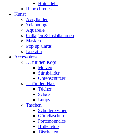
Hutnadeln
Haarschmuck
Kunst
Acrylbilder
Zeichnungen
Aquarelle
Collagen & Installationen
Masken
Pop up Cards
Literatur
Accessoires
… für den Kopf
Mützen
Stirnbänder
Ohrenschützer
… für den Hals
Tücher
Schals
Loops
Taschen
Schultertaschen
Gürteltaschen
Portemonnaies
Brillenetuis
Täschchen