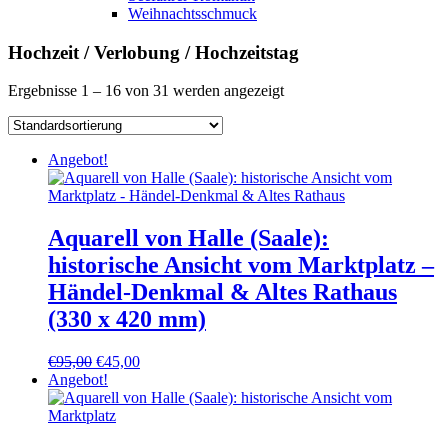
Weihnachtsschmuck
Hochzeit / Verlobung / Hochzeitstag
Ergebnisse 1 – 16 von 31 werden angezeigt
Angebot!
Aquarell von Halle (Saale):
historische Ansicht vom Marktplatz –
Händel-Denkmal & Altes Rathaus
(330 x 420 mm)
Ursprünglicher
Aktueller
€
95,00
€
45,00
Preis
Preis
Angebot!
war:
ist:
€95,00
€45,00.