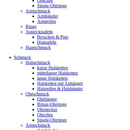
Ohrclips
Single-Ohrringe
Armschmuck
Armbänder
Armreifen
Ringe
Anstecknadeln
Broschen & Pins
Hutnadeln
Haarschmuck
Schmuck
Halsschmuck
kurze Halsketten
mittellange Halsketten
lange Halsketten
Halsketten mit Anhänger
Halsreifen & Halsbänder
Ohrschmuck
Ohrhänger
Brisur-Ohrringe
Ohrstecker
Ohrclips
Single-Ohrringe
Armschmuck