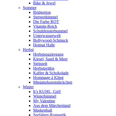
Bike & Jewel
Sommer
Bridgerton
Sternenhimmel
Die Farbe ROT
Vitamin-Reich
Schuhfensterbummel
Unterwasserwelt
Bollywood-Schmuck
Heimat Halle
Herbst
Herbstspaziergang
Kiesel, Sand & Meer
Steinzeit
Herbstzeitlos
Kaffee & Schokolade
Hommage á Klimt
Miniaturkunststückchen
Winter
It’s KUHL, Girl!
Winterhimmel
My Valentine
Aus dem Märchenland
Maskenball
Seefahrer-Romantik