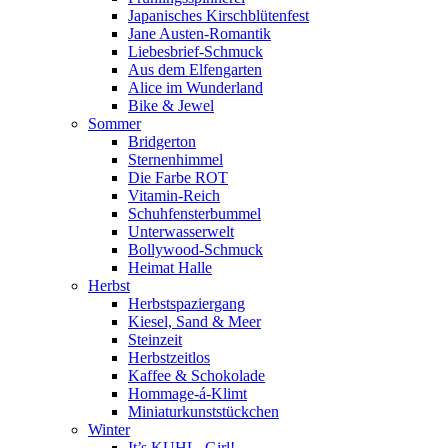
Japanisches Kirschblütenfest
Jane Austen-Romantik
Liebesbrief-Schmuck
Aus dem Elfengarten
Alice im Wunderland
Bike & Jewel
Sommer
Bridgerton
Sternenhimmel
Die Farbe ROT
Vitamin-Reich
Schuhfensterbummel
Unterwasserwelt
Bollywood-Schmuck
Heimat Halle
Herbst
Herbstspaziergang
Kiesel, Sand & Meer
Steinzeit
Herbstzeitlos
Kaffee & Schokolade
Hommage-á-Klimt
Miniaturkunststückchen
Winter
It’s KUHL, Girl!