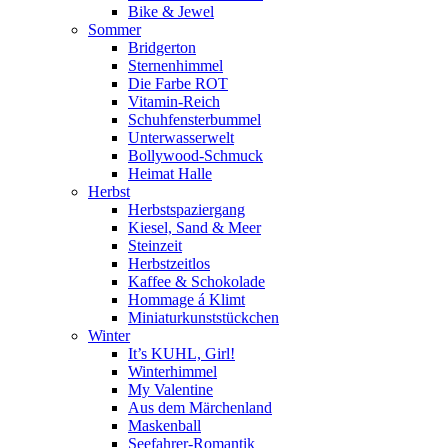
Bike & Jewel
Sommer
Bridgerton
Sternenhimmel
Die Farbe ROT
Vitamin-Reich
Schuhfensterbummel
Unterwasserwelt
Bollywood-Schmuck
Heimat Halle
Herbst
Herbstspaziergang
Kiesel, Sand & Meer
Steinzeit
Herbstzeitlos
Kaffee & Schokolade
Hommage á Klimt
Miniaturkunststückchen
Winter
It’s KUHL, Girl!
Winterhimmel
My Valentine
Aus dem Märchenland
Maskenball
Seefahrer-Romantik