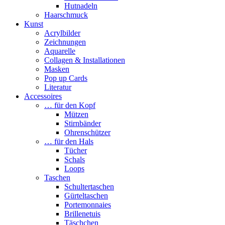
Hutnadeln
Haarschmuck
Kunst
Acrylbilder
Zeichnungen
Aquarelle
Collagen & Installationen
Masken
Pop up Cards
Literatur
Accessoires
… für den Kopf
Mützen
Stirnbänder
Ohrenschützer
… für den Hals
Tücher
Schals
Loops
Taschen
Schultertaschen
Gürteltaschen
Portemonnaies
Brillenetuis
Täschchen