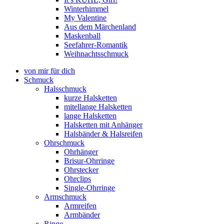
Winterhimmel
My Valentine
Aus dem Märchenland
Maskenball
Seefahrer-Romantik
Weihnachtsschmuck
von mir für dich
Schmuck
Halsschmuck
kurze Halsketten
mitellange Halsketten
lange Halsketten
Halsketten mit Anhänger
Halsbänder & Halsreifen
Ohrschmuck
Ohrhänger
Brisur-Ohrringe
Ohrstecker
Ohrclips
Single-Ohrringe
Armschmuck
Armreifen
Armbänder
Ringe