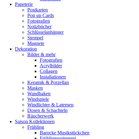
Papeterie
Postkarten
Pop up Cards
Fotografien
Notizbücher
Schlüsselanhänger
Stempel
Magnete
Dekoration
Bilder & mehr
Fotografien
Acrylbilder
Collagen
Installationen
Keramik & Porzellan
Masken
Wandhaken
Windspiele
Windlichter & Laternen
Dosen & Schachteln
Räucherwerk
Saison Kollektionen
Frühling
Barocke Musikstückchen
Frühlingsspinnerei