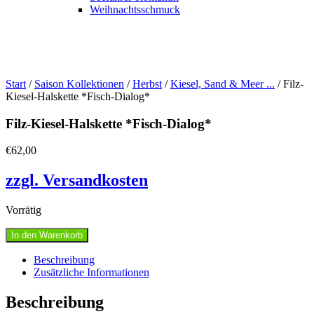
Weihnachtsschmuck
Start
/
Saison Kollektionen
/
Herbst
/
Kiesel, Sand & Meer ...
/ Filz-
Kiesel-Halskette *Fisch-Dialog*
Filz-Kiesel-Halskette *Fisch-Dialog*
€
62,00
zzgl. Versandkosten
Vorrätig
Filz-
In den Warenkorb
Kiesel-
Halskette
Beschreibung
*Fisch-
Zusätzliche Informationen
Dialog*
Menge
Beschreibung