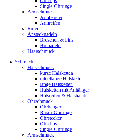
Ohrclips
Single-Ohrringe
Armschmuck
Armbänder
Armreifen
Ringe
Anstecknadeln
Broschen & Pins
Hutnadeln
Haarschmuck
Schmuck
Halsschmuck
kurze Halsketten
mittellange Halsketten
lange Halsketten
Halsketten mit Anhänger
Halsreifen & Halsbänder
Ohrschmuck
Ohrhänger
Brisur-Ohrringe
Ohrstecker
Ohrclips
Single-Ohrringe
Armschmuck