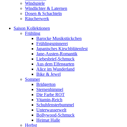
Windspiele
Windlichter & Laternen
Dosen & Schachteln
Räucherwerk
Saison Kollektionen
Frühling
Barocke Musikstückchen
Frühlingspinnerei
Japanisches Kirschblütenfest
Jane-Austen-Romantik
Liebesbrief-Schmuck
Aus dem Elfengarten
Alice im Wunderland
Bike & Jewel
Sommer
Bridgerton
Sternenhimmel
Die Farbe ROT
Vitamin-Reich
Schuhfensterbummel
Unterwasserwelt
Bollywood-Schmuck
Heimat Halle
Herbst