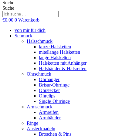
Suche
Suche
€
0,00
0
Warenkorb
von mir für dich
Schmuck
Halsschmuck
kurze Halsketten
mitellange Halsketten
lange Halsketten
Halsketten mit Anhänger
Halsbänder & Halsreifen
Ohrschmuck
Ohrhänger
Brisur-Ohrringe
Ohrstecker
Ohrclips
Single-Ohrringe
Armschmuck
Armreifen
Armbänder
Ringe
Anstecknadeln
Broschen & Pins