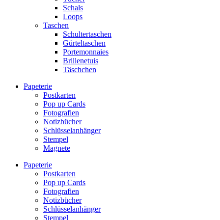
Schals
Loops
Taschen
Schultertaschen
Gürteltaschen
Portemonnaies
Brillenetuis
Täschchen
Papeterie
Postkarten
Pop up Cards
Fotografien
Notizbücher
Schlüsselanhänger
Stempel
Magnete
Papeterie
Postkarten
Pop up Cards
Fotografien
Notizbücher
Schlüsselanhänger
Stempel