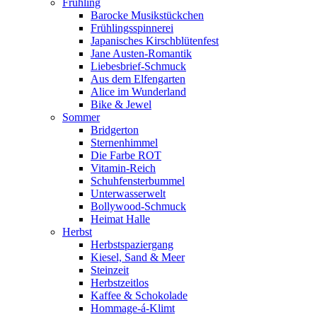
Frühling
Barocke Musikstückchen
Frühlingsspinnerei
Japanisches Kirschblütenfest
Jane Austen-Romantik
Liebesbrief-Schmuck
Aus dem Elfengarten
Alice im Wunderland
Bike & Jewel
Sommer
Bridgerton
Sternenhimmel
Die Farbe ROT
Vitamin-Reich
Schuhfensterbummel
Unterwasserwelt
Bollywood-Schmuck
Heimat Halle
Herbst
Herbstspaziergang
Kiesel, Sand & Meer
Steinzeit
Herbstzeitlos
Kaffee & Schokolade
Hommage-á-Klimt