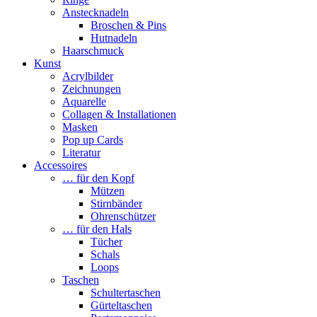
Anstecknadeln
Broschen & Pins
Hutnadeln
Haarschmuck
Kunst
Acrylbilder
Zeichnungen
Aquarelle
Collagen & Installationen
Masken
Pop up Cards
Literatur
Accessoires
… für den Kopf
Mützen
Stirnbänder
Ohrenschützer
… für den Hals
Tücher
Schals
Loops
Taschen
Schultertaschen
Gürteltaschen