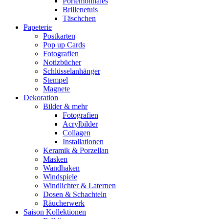
Portemonnaies
Brillenetuis
Täschchen
Papeterie
Postkarten
Pop up Cards
Fotografien
Notizbücher
Schlüsselanhänger
Stempel
Magnete
Dekoration
Bilder & mehr
Fotografien
Acrylbilder
Collagen
Installationen
Keramik & Porzellan
Masken
Wandhaken
Windspiele
Windlichter & Laternen
Dosen & Schachteln
Räucherwerk
Saison Kollektionen