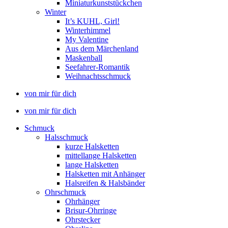
Miniaturkunststückchen
Winter
It’s KUHL, Girl!
Winterhimmel
My Valentine
Aus dem Märchenland
Maskenball
Seefahrer-Romantik
Weihnachtsschmuck
von mir für dich
von mir für dich
Schmuck
Halsschmuck
kurze Halsketten
mittellange Halsketten
lange Halsketten
Halsketten mit Anhänger
Halsreifen & Halsbänder
Ohrschmuck
Ohrhänger
Brisur-Ohrringe
Ohrstecker