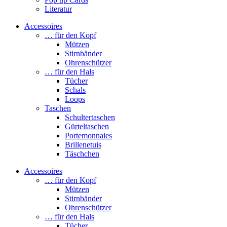
Literatur
Accessoires
… für den Kopf
Mützen
Stirnbänder
Ohrenschützer
… für den Hals
Tücher
Schals
Loops
Taschen
Schultertaschen
Gürteltaschen
Portemonnaies
Brillenetuis
Täschchen
Accessoires
… für den Kopf
Mützen
Stirnbänder
Ohrenschützer
… für den Hals
Tücher