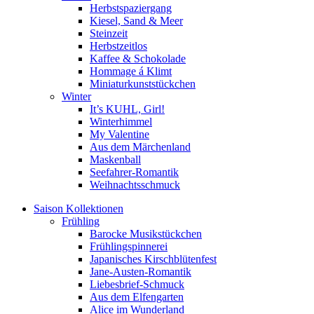
Herbstspaziergang
Kiesel, Sand & Meer
Steinzeit
Herbstzeitlos
Kaffee & Schokolade
Hommage á Klimt
Miniaturkunststückchen
Winter
It’s KUHL, Girl!
Winterhimmel
My Valentine
Aus dem Märchenland
Maskenball
Seefahrer-Romantik
Weihnachtsschmuck
Saison Kollektionen
Frühling
Barocke Musikstückchen
Frühlingspinnerei
Japanisches Kirschblütenfest
Jane-Austen-Romantik
Liebesbrief-Schmuck
Aus dem Elfengarten
Alice im Wunderland