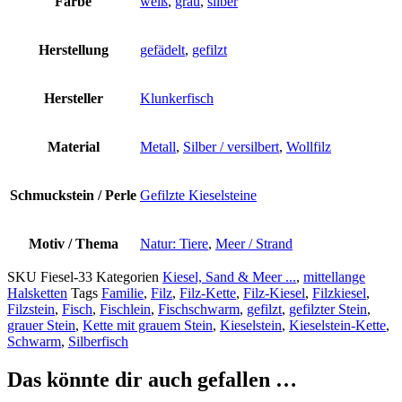
Farbe
weiß
,
grau
,
silber
Herstellung
gefädelt
,
gefilzt
Hersteller
Klunkerfisch
Material
Metall
,
Silber / versilbert
,
Wollfilz
Schmuckstein / Perle
Gefilzte Kieselsteine
Motiv / Thema
Natur: Tiere
,
Meer / Strand
SKU
Fiesel-33
Kategorien
Kiesel, Sand & Meer ...
,
mittellange
Halsketten
Tags
Familie
,
Filz
,
Filz-Kette
,
Filz-Kiesel
,
Filzkiesel
,
Filzstein
,
Fisch
,
Fischlein
,
Fischschwarm
,
gefilzt
,
gefilzter Stein
,
grauer Stein
,
Kette mit grauem Stein
,
Kieselstein
,
Kieselstein-Kette
,
Schwarm
,
Silberfisch
Das könnte dir auch gefallen …