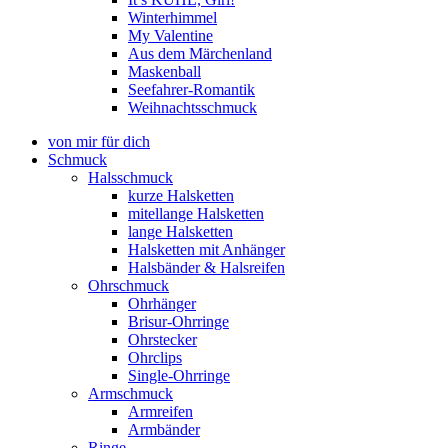
Winterhimmel
My Valentine
Aus dem Märchenland
Maskenball
Seefahrer-Romantik
Weihnachtsschmuck
von mir für dich
Schmuck
Halsschmuck
kurze Halsketten
mitellange Halsketten
lange Halsketten
Halsketten mit Anhänger
Halsbänder & Halsreifen
Ohrschmuck
Ohrhänger
Brisur-Ohrringe
Ohrstecker
Ohrclips
Single-Ohrringe
Armschmuck
Armreifen
Armbänder
Ringe