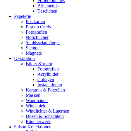
Portemonnaies
Brillenetuis
Täschchen
Papeterie
Postkarten
Pop up Cards
Fotografien
Notizbücher
Schlüsselanhänger
Stempel
Magnete
Dekoration
Bilder & mehr
Fotografien
Acrylbilder
Collagen
Installationen
Keramik & Porzellan
Masken
Wandhaken
Windspiele
Windlichter & Laternen
Dosen & Schachteln
Räucherwerk
Saison Kollektionen