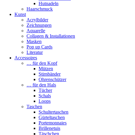
Hutnadeln
Haarschmuck
Kunst
Acrylbilder
Zeichnungen
Aquarelle
Collagen & Installationen
Masken
Pop up Cards
Literatur
Accessoires
… für den Kopf
Mützen
Stirnbänder
Ohrenschützer
… für den Hals
Tücher
Schals
Loops
Taschen
Schultertaschen
Gürteltaschen
Portemonnaies
Brillenetuis
Täschchen