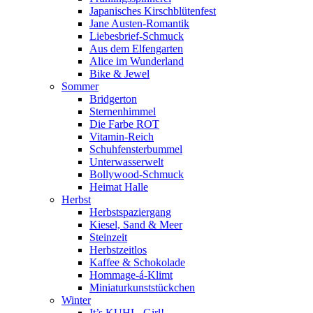
Japanisches Kirschblütenfest
Jane Austen-Romantik
Liebesbrief-Schmuck
Aus dem Elfengarten
Alice im Wunderland
Bike & Jewel
Sommer
Bridgerton
Sternenhimmel
Die Farbe ROT
Vitamin-Reich
Schuhfensterbummel
Unterwasserwelt
Bollywood-Schmuck
Heimat Halle
Herbst
Herbstspaziergang
Kiesel, Sand & Meer
Steinzeit
Herbstzeitlos
Kaffee & Schokolade
Hommage-á-Klimt
Miniaturkunststückchen
Winter
It’s KUHL, Girl!