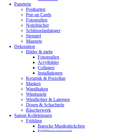
Papeterie
Postkarten
Pop up Cards
Fotografien
Notizbücher
Schlüsselanhänger
Stempel
Magnete
Dekoration
Bilder & mehr
Fotografien
Acrylbilder
Collagen
Installationen
Keramik & Porzellan
Masken
Wandhaken
Windspiele
Windlichter & Laternen
Dosen & Schachteln
Räucherwerk
Saison Kollektionen
Frühling
Barocke Musikstückchen
Frühlingsspinnerei