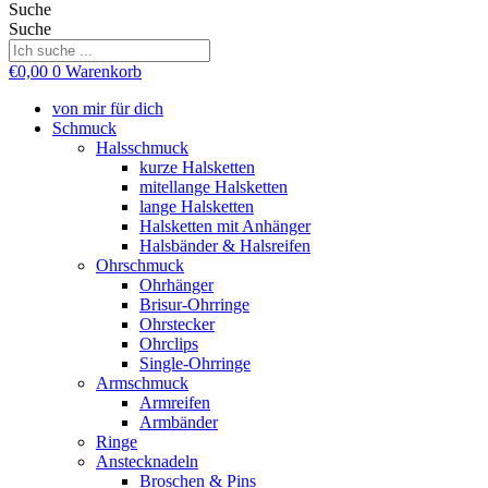
Suche
Suche
€
0,00
0
Warenkorb
von mir für dich
Schmuck
Halsschmuck
kurze Halsketten
mitellange Halsketten
lange Halsketten
Halsketten mit Anhänger
Halsbänder & Halsreifen
Ohrschmuck
Ohrhänger
Brisur-Ohrringe
Ohrstecker
Ohrclips
Single-Ohrringe
Armschmuck
Armreifen
Armbänder
Ringe
Anstecknadeln
Broschen & Pins