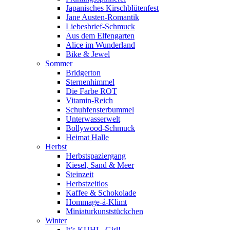
Japanisches Kirschblütenfest
Jane Austen-Romantik
Liebesbrief-Schmuck
Aus dem Elfengarten
Alice im Wunderland
Bike & Jewel
Sommer
Bridgerton
Sternenhimmel
Die Farbe ROT
Vitamin-Reich
Schuhfensterbummel
Unterwasserwelt
Bollywood-Schmuck
Heimat Halle
Herbst
Herbstspaziergang
Kiesel, Sand & Meer
Steinzeit
Herbstzeitlos
Kaffee & Schokolade
Hommage-á-Klimt
Miniaturkunststückchen
Winter
It’s KUHL, Girl!