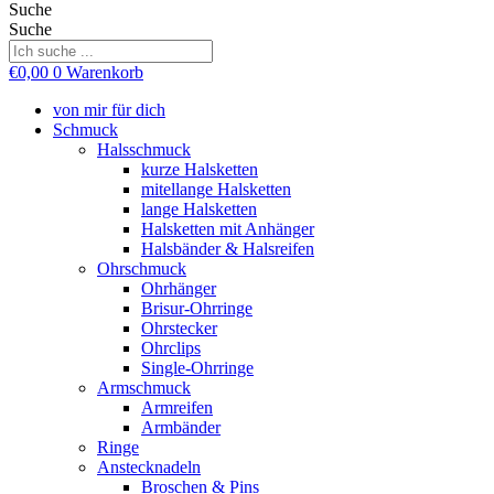
Suche
Suche
€
0,00
0
Warenkorb
von mir für dich
Schmuck
Halsschmuck
kurze Halsketten
mitellange Halsketten
lange Halsketten
Halsketten mit Anhänger
Halsbänder & Halsreifen
Ohrschmuck
Ohrhänger
Brisur-Ohrringe
Ohrstecker
Ohrclips
Single-Ohrringe
Armschmuck
Armreifen
Armbänder
Ringe
Anstecknadeln
Broschen & Pins