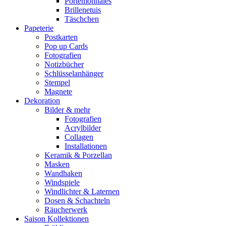
Portemonnaies
Brillenetuis
Täschchen
Papeterie
Postkarten
Pop up Cards
Fotografien
Notizbücher
Schlüsselanhänger
Stempel
Magnete
Dekoration
Bilder & mehr
Fotografien
Acrylbilder
Collagen
Installationen
Keramik & Porzellan
Masken
Wandhaken
Windspiele
Windlichter & Laternen
Dosen & Schachteln
Räucherwerk
Saison Kollektionen