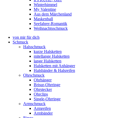
Winterhimmel
My Valentine
Aus dem Märchenland
Maskenball
Seefahrer-Romantik
Weihnachtsschmuck
von mir für dich
Schmuck
Halsschmuck
kurze Halsketten
mitellange Halsketten
lange Halsketten
Halsketten mit Anhänger
Halsbänder & Halsreifen
Ohrschmuck
Ohrhänger
Brisur-Ohrringe
Ohrstecker
Ohrclips
Single-Ohrringe
Armschmuck
Armreifen
Armbänder
Ringe