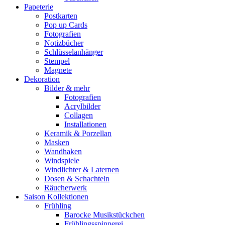
Papeterie
Postkarten
Pop up Cards
Fotografien
Notizbücher
Schlüsselanhänger
Stempel
Magnete
Dekoration
Bilder & mehr
Fotografien
Acrylbilder
Collagen
Installationen
Keramik & Porzellan
Masken
Wandhaken
Windspiele
Windlichter & Laternen
Dosen & Schachteln
Räucherwerk
Saison Kollektionen
Frühling
Barocke Musikstückchen
Frühlingsspinnerei