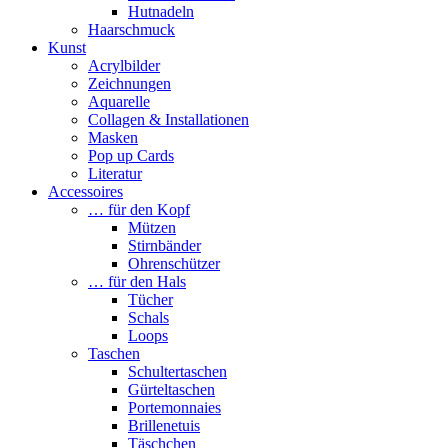
Hutnadeln
Haarschmuck
Kunst
Acrylbilder
Zeichnungen
Aquarelle
Collagen & Installationen
Masken
Pop up Cards
Literatur
Accessoires
… für den Kopf
Mützen
Stirnbänder
Ohrenschützer
… für den Hals
Tücher
Schals
Loops
Taschen
Schultertaschen
Gürteltaschen
Portemonnaies
Brillenetuis
Täschchen