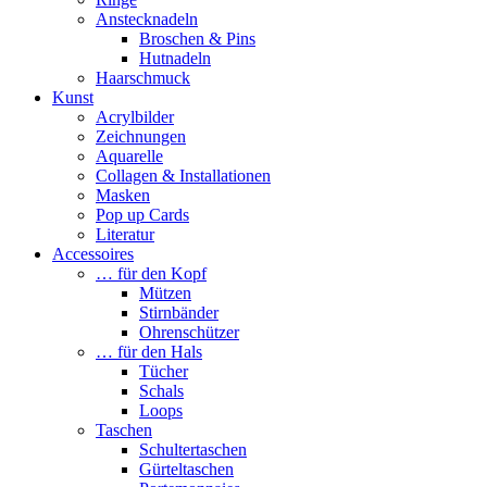
Anstecknadeln
Broschen & Pins
Hutnadeln
Haarschmuck
Kunst
Acrylbilder
Zeichnungen
Aquarelle
Collagen & Installationen
Masken
Pop up Cards
Literatur
Accessoires
… für den Kopf
Mützen
Stirnbänder
Ohrenschützer
… für den Hals
Tücher
Schals
Loops
Taschen
Schultertaschen
Gürteltaschen