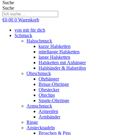
Suche
Suche
€
0,00
0
Warenkorb
von mir für dich
Schmuck
Halsschmuck
kurze Halsketten
mitellange Halsketten
lange Halsketten
Halsketten mit Anhänger
Halsbänder & Halsreifen
Ohrschmuck
Ohrhänger
Brisur-Ohrringe
Ohrstecker
Ohrclips
Single-Ohrringe
Armschmuck
Armreifen
Armbänder
Ringe
Anstecknadeln
Broschen & Pins