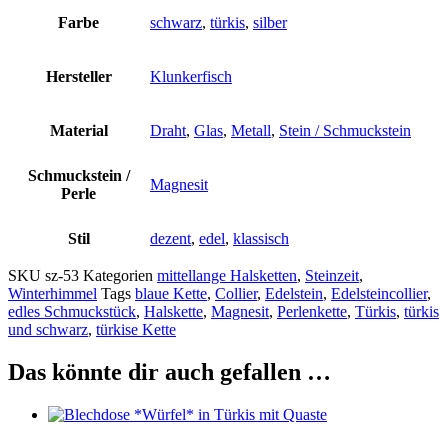
Farbe
schwarz
,
türkis
,
silber
Hersteller
Klunkerfisch
Material
Draht
,
Glas
,
Metall
,
Stein / Schmuckstein
Schmuckstein /
Magnesit
Perle
Stil
dezent
,
edel
,
klassisch
SKU
sz-53
Kategorien
mittellange Halsketten
,
Steinzeit
,
Winterhimmel
Tags
blaue Kette
,
Collier
,
Edelstein
,
Edelsteincollier
,
edles Schmuckstück
,
Halskette
,
Magnesit
,
Perlenkette
,
Türkis
,
türkis
und schwarz
,
türkise Kette
Das könnte dir auch gefallen …