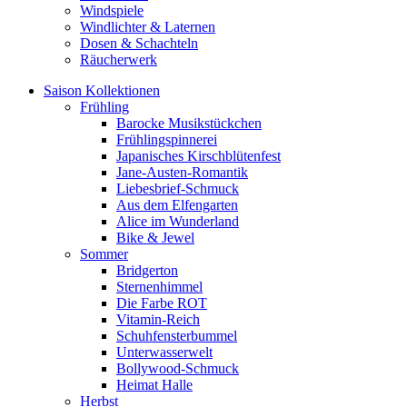
Windspiele
Windlichter & Laternen
Dosen & Schachteln
Räucherwerk
Saison Kollektionen
Frühling
Barocke Musikstückchen
Frühlingspinnerei
Japanisches Kirschblütenfest
Jane-Austen-Romantik
Liebesbrief-Schmuck
Aus dem Elfengarten
Alice im Wunderland
Bike & Jewel
Sommer
Bridgerton
Sternenhimmel
Die Farbe ROT
Vitamin-Reich
Schuhfensterbummel
Unterwasserwelt
Bollywood-Schmuck
Heimat Halle
Herbst