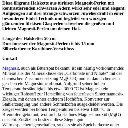
Diese filigrane Halskette aus türkisen Magnesit-Perlen mit
kontrastierenden schwarzen Adern wirkt sehr edel und elegant!
Aufgezogen auf drei Stränge schwarzen Juwelierdraht in einer
besonderen Fädel-Technik und begleitet von winzigen
glänzenden türkisen Glasperlen schweben die großen und
kleinen Magnesit-Perlen um deinen Hals.
Länge der Halskette: 50 cm
Durchmesser der Magnesit-Perlen: 6 bis 15 mm
Silberfarbener Karabiner-Verschluss
Unikat!
Magnesit
, auch als Bitterspat bekannt, ist ein häufig vorkommendes
Mineral aus der Mineralklasse der „Carbonate und Nitrate“ mit der
chemischen Zusammensetzung Mg[CO3] und ist damit chemisch
gesehen ein Magnesiumcarbonat. Aufgrund seiner hohen
Temperaturbeständigkeit bis etwa 3000 °C ist Magnesit ein
wichtiger Rohstoff zur Herstellung von feuerfesten Sintermagnesit-
Ziegeln, mit denen unter anderem Hochöfen, Konverter zur
Stahlerzeugung und andere Schmelzöfen ausgekleidet werden. Die
Ziegel werden bei hohen Temperaturen bis etwa 1800 °C in
Brennöfen gebrannt, wodurch kristallines Magnesiumoxid (MgO)
entsteht. Zusätzlich besitzen diese Ziegel gute
Wärmespeichereigenschaften, so dass sie als Speicherkerne unter