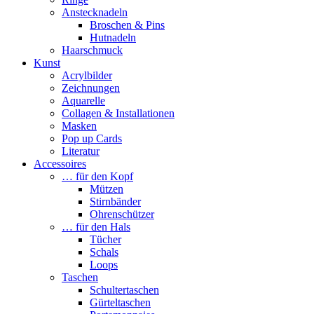
Anstecknadeln
Broschen & Pins
Hutnadeln
Haarschmuck
Kunst
Acrylbilder
Zeichnungen
Aquarelle
Collagen & Installationen
Masken
Pop up Cards
Literatur
Accessoires
… für den Kopf
Mützen
Stirnbänder
Ohrenschützer
… für den Hals
Tücher
Schals
Loops
Taschen
Schultertaschen
Gürteltaschen