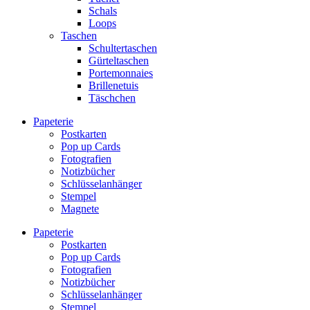
Schals
Loops
Taschen
Schultertaschen
Gürteltaschen
Portemonnaies
Brillenetuis
Täschchen
Papeterie
Postkarten
Pop up Cards
Fotografien
Notizbücher
Schlüsselanhänger
Stempel
Magnete
Papeterie
Postkarten
Pop up Cards
Fotografien
Notizbücher
Schlüsselanhänger
Stempel