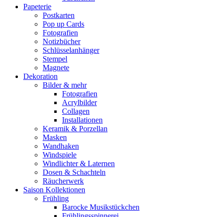
Papeterie
Postkarten
Pop up Cards
Fotografien
Notizbücher
Schlüsselanhänger
Stempel
Magnete
Dekoration
Bilder & mehr
Fotografien
Acrylbilder
Collagen
Installationen
Keramik & Porzellan
Masken
Wandhaken
Windspiele
Windlichter & Laternen
Dosen & Schachteln
Räucherwerk
Saison Kollektionen
Frühling
Barocke Musikstückchen
Frühlingsspinnerei