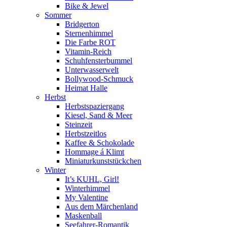
Bike & Jewel
Sommer
Bridgerton
Sternenhimmel
Die Farbe ROT
Vitamin-Reich
Schuhfensterbummel
Unterwasserwelt
Bollywood-Schmuck
Heimat Halle
Herbst
Herbstspaziergang
Kiesel, Sand & Meer
Steinzeit
Herbstzeitlos
Kaffee & Schokolade
Hommage á Klimt
Miniaturkunststückchen
Winter
It’s KUHL, Girl!
Winterhimmel
My Valentine
Aus dem Märchenland
Maskenball
Seefahrer-Romantik