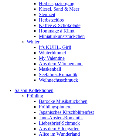
Herbstspaziergang
Kiesel, Sand & Meer
Steinzeit
Herbstzeitlos
Kaffee & Schokolade
Hommage á Klimt
Miniaturkunststückchen
Winter
It’s KUHL, Girl!
Winterhimmel
My Valentine
Aus dem Märchenland
Maskenball
Seefahrer-Romantik
Weihnachtsschmuck
Saison Kollektionen
Frühling
Barocke Musikstückchen
Frühlingspinnerei
Japanisches Kirschblütenfest
Jane-Austen-Romantik
Liebesbrief-Schmuck
Aus dem Elfengarten
Alice im Wunderland