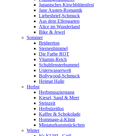
Japanisches Kirschblütenfest
Jane Austen-Romantik
Liebesbrief-Schmuck
Aus dem Elfengarten
Alice im Wunderland
Bike & Jewel
Sommer
Bridgerton
Sternenhimmel
Die Farbe ROT
Vitamin-Reich
Schuhfensterbummel
Unterwasserwelt
Bollywood-Schmuck
Heimat Halle
Herbst
Herbstspaziergang
Kiesel, Sand & Meer
Steinzeit
Herbstzeitlos
Kaffee & Schokolade
Hommage-á-Klimt
Miniaturkunststückchen
Winter
It’s KUHL, Girl!