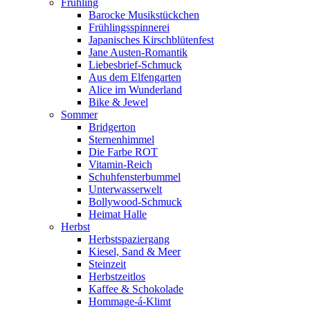
Frühling
Barocke Musikstückchen
Frühlingsspinnerei
Japanisches Kirschblütenfest
Jane Austen-Romantik
Liebesbrief-Schmuck
Aus dem Elfengarten
Alice im Wunderland
Bike & Jewel
Sommer
Bridgerton
Sternenhimmel
Die Farbe ROT
Vitamin-Reich
Schuhfensterbummel
Unterwasserwelt
Bollywood-Schmuck
Heimat Halle
Herbst
Herbstspaziergang
Kiesel, Sand & Meer
Steinzeit
Herbstzeitlos
Kaffee & Schokolade
Hommage-á-Klimt