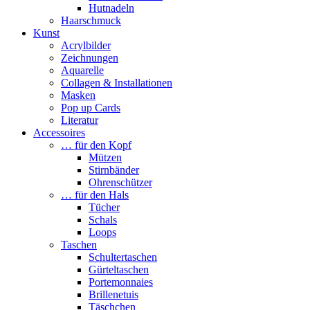
Hutnadeln
Haarschmuck
Kunst
Acrylbilder
Zeichnungen
Aquarelle
Collagen & Installationen
Masken
Pop up Cards
Literatur
Accessoires
… für den Kopf
Mützen
Stirnbänder
Ohrenschützer
… für den Hals
Tücher
Schals
Loops
Taschen
Schultertaschen
Gürteltaschen
Portemonnaies
Brillenetuis
Täschchen