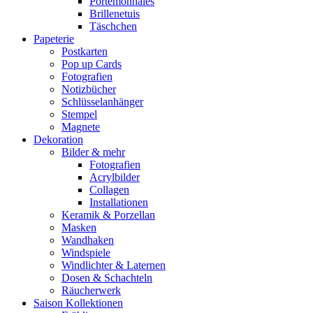
Portemonnaies
Brillenetuis
Täschchen
Papeterie
Postkarten
Pop up Cards
Fotografien
Notizbücher
Schlüsselanhänger
Stempel
Magnete
Dekoration
Bilder & mehr
Fotografien
Acrylbilder
Collagen
Installationen
Keramik & Porzellan
Masken
Wandhaken
Windspiele
Windlichter & Laternen
Dosen & Schachteln
Räucherwerk
Saison Kollektionen