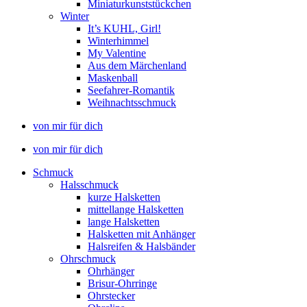
Miniaturkunststückchen
Winter
It’s KUHL, Girl!
Winterhimmel
My Valentine
Aus dem Märchenland
Maskenball
Seefahrer-Romantik
Weihnachtsschmuck
von mir für dich
von mir für dich
Schmuck
Halsschmuck
kurze Halsketten
mittellange Halsketten
lange Halsketten
Halsketten mit Anhänger
Halsreifen & Halsbänder
Ohrschmuck
Ohrhänger
Brisur-Ohrringe
Ohrstecker