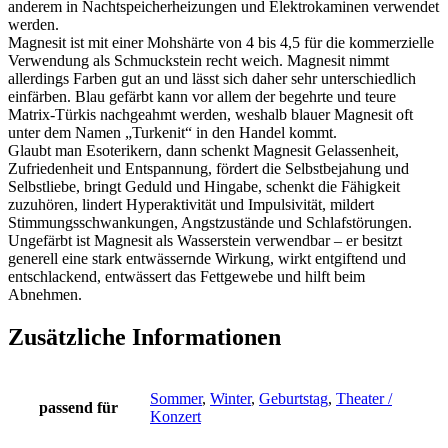
anderem in Nachtspeicherheizungen und Elektrokaminen verwendet
werden.
Magnesit ist mit einer Mohshärte von 4 bis 4,5 für die kommerzielle
Verwendung als Schmuckstein recht weich. Magnesit nimmt
allerdings Farben gut an und lässt sich daher sehr unterschiedlich
einfärben. Blau gefärbt kann vor allem der begehrte und teure
Matrix-Türkis nachgeahmt werden, weshalb blauer Magnesit oft
unter dem Namen „Turkenit“ in den Handel kommt.
Glaubt man Esoterikern, dann schenkt Magnesit Gelassenheit,
Zufriedenheit und Entspannung, fördert die Selbstbejahung und
Selbstliebe, bringt Geduld und Hingabe, schenkt die Fähigkeit
zuzuhören, lindert Hyperaktivität und Impulsivität, mildert
Stimmungsschwankungen, Angstzustände und Schlafstörungen.
Ungefärbt ist Magnesit als Wasserstein verwendbar – er besitzt
generell eine stark entwässernde Wirkung, wirkt entgiftend und
entschlackend, entwässert das Fettgewebe und hilft beim
Abnehmen.
Zusätzliche Informationen
Sommer
,
Winter
,
Geburtstag
,
Theater /
passend für
Konzert