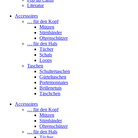
Literatur
Accessoires
… für den Kopf
Mützen
Stirnbänder
Ohrenschützer
… für den Hals
Tücher
Schals
Loops
Taschen
Schultertaschen
Gürteltaschen
Portemonnaies
Brillenetuis
Täschchen
Accessoires
… für den Kopf
Mützen
Stirnbänder
Ohrenschützer
… für den Hals
Tücher