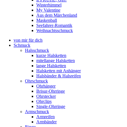
Winterhimmel
My Valentine
Aus dem Märchenland
Maskenball
Seefahrer-Romantik
Weihnachtsschmuck
von mir für dich
Schmuck
Halsschmuck
kurze Halsketten
mitellange Halsketten
lange Halsketten
Halsketten mit Anhänger
Halsbänder & Halsreifen
Ohrschmuck
Ohrhänger
Brisur-Ohrringe
Ohrstecker
Ohrclips
Single-Ohrringe
Armschmuck
Armreifen
Armbänder
Ringe