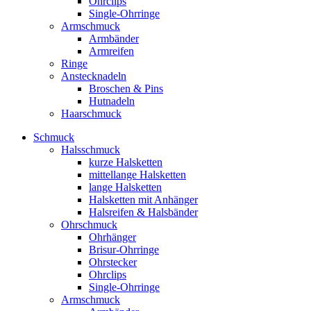
Ohrclips
Single-Ohrringe
Armschmuck
Armbänder
Armreifen
Ringe
Anstecknadeln
Broschen & Pins
Hutnadeln
Haarschmuck
Schmuck
Halsschmuck
kurze Halsketten
mittellange Halsketten
lange Halsketten
Halsketten mit Anhänger
Halsreifen & Halsbänder
Ohrschmuck
Ohrhänger
Brisur-Ohrringe
Ohrstecker
Ohrclips
Single-Ohrringe
Armschmuck