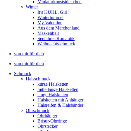
Miniaturkunststückchen
Winter
It’s KUHL, Girl!
Winterhimmel
My Valentine
Aus dem Märchenland
Maskenball
Seefahrer-Romantik
Weihnachtsschmuck
von mir für dich
von mir für dich
Schmuck
Halsschmuck
kurze Halsketten
mittellange Halsketten
lange Halsketten
Halsketten mit Anhänger
Halsreifen & Halsbänder
Ohrschmuck
Ohrhänger
Brisur-Ohrringe
Ohrstecker