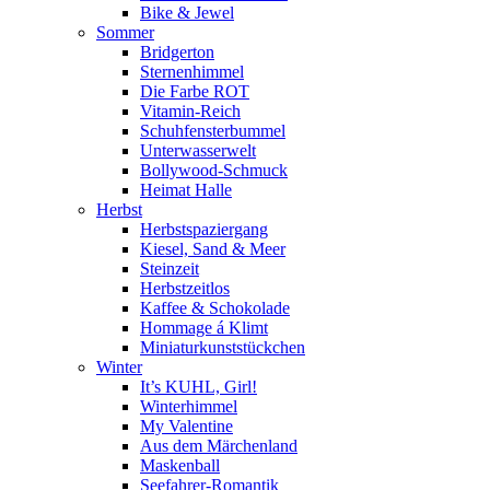
Bike & Jewel
Sommer
Bridgerton
Sternenhimmel
Die Farbe ROT
Vitamin-Reich
Schuhfensterbummel
Unterwasserwelt
Bollywood-Schmuck
Heimat Halle
Herbst
Herbstspaziergang
Kiesel, Sand & Meer
Steinzeit
Herbstzeitlos
Kaffee & Schokolade
Hommage á Klimt
Miniaturkunststückchen
Winter
It’s KUHL, Girl!
Winterhimmel
My Valentine
Aus dem Märchenland
Maskenball
Seefahrer-Romantik