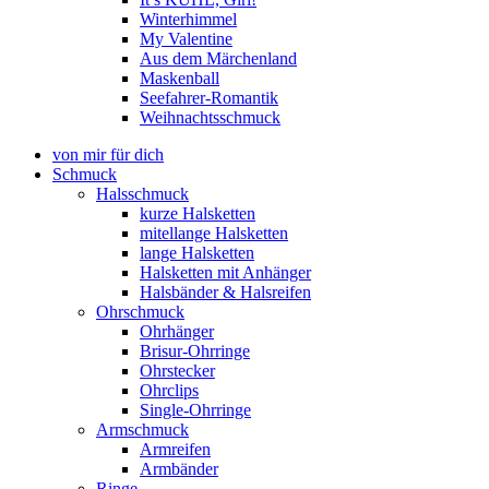
Winterhimmel
My Valentine
Aus dem Märchenland
Maskenball
Seefahrer-Romantik
Weihnachtsschmuck
von mir für dich
Schmuck
Halsschmuck
kurze Halsketten
mitellange Halsketten
lange Halsketten
Halsketten mit Anhänger
Halsbänder & Halsreifen
Ohrschmuck
Ohrhänger
Brisur-Ohrringe
Ohrstecker
Ohrclips
Single-Ohrringe
Armschmuck
Armreifen
Armbänder
Ringe