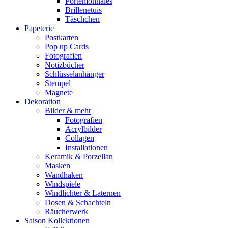
Portemonnaies
Brillenetuis
Täschchen
Papeterie
Postkarten
Pop up Cards
Fotografien
Notizbücher
Schlüsselanhänger
Stempel
Magnete
Dekoration
Bilder & mehr
Fotografien
Acrylbilder
Collagen
Installationen
Keramik & Porzellan
Masken
Wandhaken
Windspiele
Windlichter & Laternen
Dosen & Schachteln
Räucherwerk
Saison Kollektionen