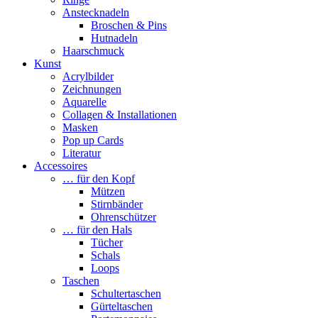
Anstecknadeln
Broschen & Pins
Hutnadeln
Haarschmuck
Kunst
Acrylbilder
Zeichnungen
Aquarelle
Collagen & Installationen
Masken
Pop up Cards
Literatur
Accessoires
… für den Kopf
Mützen
Stirnbänder
Ohrenschützer
… für den Hals
Tücher
Schals
Loops
Taschen
Schultertaschen
Gürteltaschen