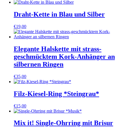
Draht-Kette in Blau und Silber
€
19,00
Elegante Halskette mit strass-
geschmücktem Kork-Anhänger an
silbernen Ringen
€
35,00
Filz-Kiesel-Ring *Steingrau*
€
15,00
Mix it! Single-Ohrring mit Brisur