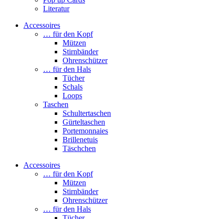
Literatur
Accessoires
… für den Kopf
Mützen
Stirnbänder
Ohrenschützer
… für den Hals
Tücher
Schals
Loops
Taschen
Schultertaschen
Gürteltaschen
Portemonnaies
Brillenetuis
Täschchen
Accessoires
… für den Kopf
Mützen
Stirnbänder
Ohrenschützer
… für den Hals
Tücher