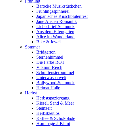
Frühling
Barocke Musikstückchen
Frühlingsspinnerei
Japanisches Kirschblütenfest
Jane Austen-Romantik
Liebesbrief-Schmuck
Aus dem Elfengarten
Alice im Wunderland
Bike & Jewel
Sommer
Bridgerton
Sternenhimmel
Die Farbe ROT
Vitamin-Reich
Schuhfensterbummel
Unterwasserwelt
Bollywood-Schmuck
Heimat Halle
Herbst
Herbstspaziergang
Kiesel, Sand & Meer
Steinzeit
Herbstzeitlos
Kaffee & Schokolade
Hommage-á-Klimt