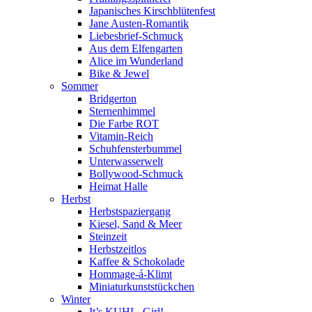
Japanisches Kirschblütenfest
Jane Austen-Romantik
Liebesbrief-Schmuck
Aus dem Elfengarten
Alice im Wunderland
Bike & Jewel
Sommer
Bridgerton
Sternenhimmel
Die Farbe ROT
Vitamin-Reich
Schuhfensterbummel
Unterwasserwelt
Bollywood-Schmuck
Heimat Halle
Herbst
Herbstspaziergang
Kiesel, Sand & Meer
Steinzeit
Herbstzeitlos
Kaffee & Schokolade
Hommage-á-Klimt
Miniaturkunststückchen
Winter
It’s KUHL, Girl!