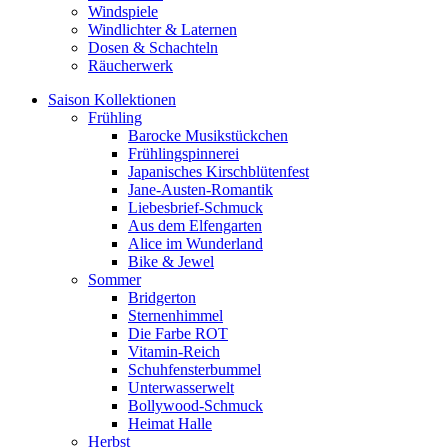
Windspiele
Windlichter & Laternen
Dosen & Schachteln
Räucherwerk
Saison Kollektionen
Frühling
Barocke Musikstückchen
Frühlingspinnerei
Japanisches Kirschblütenfest
Jane-Austen-Romantik
Liebesbrief-Schmuck
Aus dem Elfengarten
Alice im Wunderland
Bike & Jewel
Sommer
Bridgerton
Sternenhimmel
Die Farbe ROT
Vitamin-Reich
Schuhfensterbummel
Unterwasserwelt
Bollywood-Schmuck
Heimat Halle
Herbst