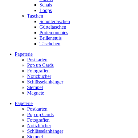
Schals
Loops
Taschen
Schultertaschen
Gürteltaschen
Portemonnaies
Brillenetuis
Täschchen
Papeterie
Postkarten
Pop up Cards
Fotografien
Notizbücher
Schlüsselanhänger
Stempel
Magnete
Papeterie
Postkarten
Pop up Cards
Fotografien
Notizbücher
Schlüsselanhänger
Stempel