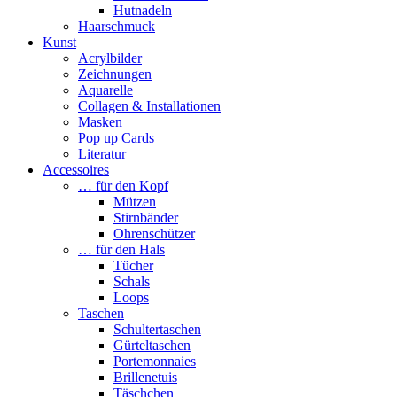
Hutnadeln
Haarschmuck
Kunst
Acrylbilder
Zeichnungen
Aquarelle
Collagen & Installationen
Masken
Pop up Cards
Literatur
Accessoires
… für den Kopf
Mützen
Stirnbänder
Ohrenschützer
… für den Hals
Tücher
Schals
Loops
Taschen
Schultertaschen
Gürteltaschen
Portemonnaies
Brillenetuis
Täschchen