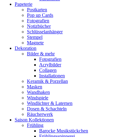
Papeterie
Postkarten
Pop up Cards
Fotografien
Notizbücher
Schlüsselanhänger
Stempel
Magnete
Dekoration
Bilder & mehr
Fotografien
Acrylbilder
Collagen
Installationen
Keramik & Porzellan
Masken
Wandhaken
Windspiele
Windlichter & Laternen
Dosen & Schachteln
Räucherwerk
Saison Kollektionen
Frühling
Barocke Musikstückchen
Frühlingsspinnerei