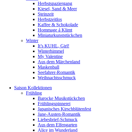
Herbstspaziergang
Kiesel, Sand & Meer
Steinzeit
Herbstzeitlos
Kaffee & Schokolade
Hommage á Klimt
Miniaturkunststückchen
Winter
It’s KUHL, Girl!
Winterhimmel
My Valentine
Aus dem Märchenland
Maskenball
Seefahrer-Romantik
Weihnachtsschmuck
Saison Kollektionen
Frühling
Barocke Musikstückchen
Frühlingspinnerei
Japanisches Kirschblütenfest
Jane-Austen-Romantik
Liebesbrief-Schmuck
Aus dem Elfengarten
Alice im Wunderland