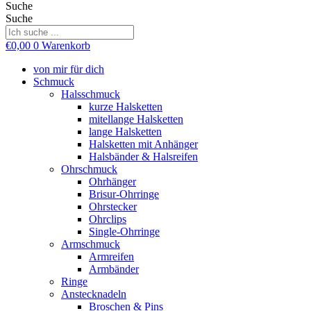
Suche
Suche
€
0,00
0
Warenkorb
von mir für dich
Schmuck
Halsschmuck
kurze Halsketten
mitellange Halsketten
lange Halsketten
Halsketten mit Anhänger
Halsbänder & Halsreifen
Ohrschmuck
Ohrhänger
Brisur-Ohrringe
Ohrstecker
Ohrclips
Single-Ohrringe
Armschmuck
Armreifen
Armbänder
Ringe
Anstecknadeln
Broschen & Pins