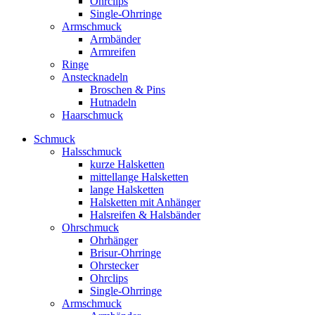
Ohrclips
Single-Ohrringe
Armschmuck
Armbänder
Armreifen
Ringe
Anstecknadeln
Broschen & Pins
Hutnadeln
Haarschmuck
Schmuck
Halsschmuck
kurze Halsketten
mittellange Halsketten
lange Halsketten
Halsketten mit Anhänger
Halsreifen & Halsbänder
Ohrschmuck
Ohrhänger
Brisur-Ohrringe
Ohrstecker
Ohrclips
Single-Ohrringe
Armschmuck