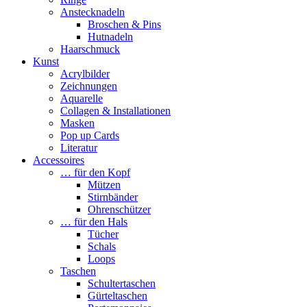
Anstecknadeln
Broschen & Pins
Hutnadeln
Haarschmuck
Kunst
Acrylbilder
Zeichnungen
Aquarelle
Collagen & Installationen
Masken
Pop up Cards
Literatur
Accessoires
… für den Kopf
Mützen
Stirnbänder
Ohrenschützer
… für den Hals
Tücher
Schals
Loops
Taschen
Schultertaschen
Gürteltaschen