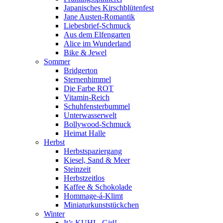
Japanisches Kirschblütenfest
Jane Austen-Romantik
Liebesbrief-Schmuck
Aus dem Elfengarten
Alice im Wunderland
Bike & Jewel
Sommer
Bridgerton
Sternenhimmel
Die Farbe ROT
Vitamin-Reich
Schuhfensterbummel
Unterwasserwelt
Bollywood-Schmuck
Heimat Halle
Herbst
Herbstspaziergang
Kiesel, Sand & Meer
Steinzeit
Herbstzeitlos
Kaffee & Schokolade
Hommage-á-Klimt
Miniaturkunststückchen
Winter
It’s KUHL, Girl!