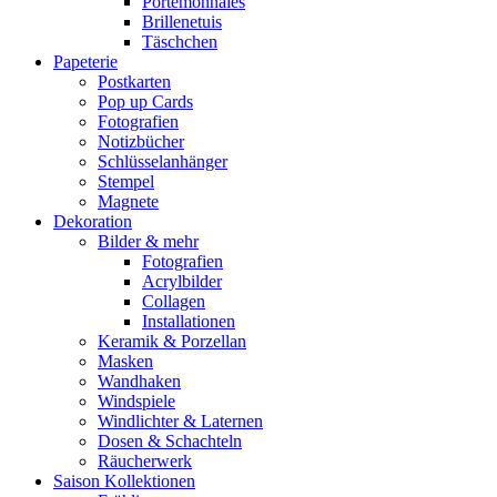
Portemonnaies
Brillenetuis
Täschchen
Papeterie
Postkarten
Pop up Cards
Fotografien
Notizbücher
Schlüsselanhänger
Stempel
Magnete
Dekoration
Bilder & mehr
Fotografien
Acrylbilder
Collagen
Installationen
Keramik & Porzellan
Masken
Wandhaken
Windspiele
Windlichter & Laternen
Dosen & Schachteln
Räucherwerk
Saison Kollektionen