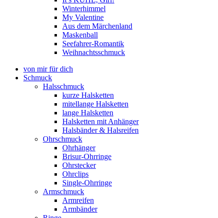
Winterhimmel
My Valentine
Aus dem Märchenland
Maskenball
Seefahrer-Romantik
Weihnachtsschmuck
von mir für dich
Schmuck
Halsschmuck
kurze Halsketten
mitellange Halsketten
lange Halsketten
Halsketten mit Anhänger
Halsbänder & Halsreifen
Ohrschmuck
Ohrhänger
Brisur-Ohrringe
Ohrstecker
Ohrclips
Single-Ohrringe
Armschmuck
Armreifen
Armbänder
Ringe