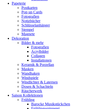
Papeterie
Postkarten
Pop up Cards
Fotografien
Notizbücher
Schlüsselanhänger
Stempel
Magnete
Dekoration
Bilder & mehr
Fotografien
Acrylbilder
Collagen
Installationen
Keramik & Porzellan
Masken
Wandhaken
Windspiele
Windlichter & Laternen
Dosen & Schachteln
Räucherwerk
Saison Kollektionen
Frühling
Barocke Musikstückchen
Frühlingsspinnerei