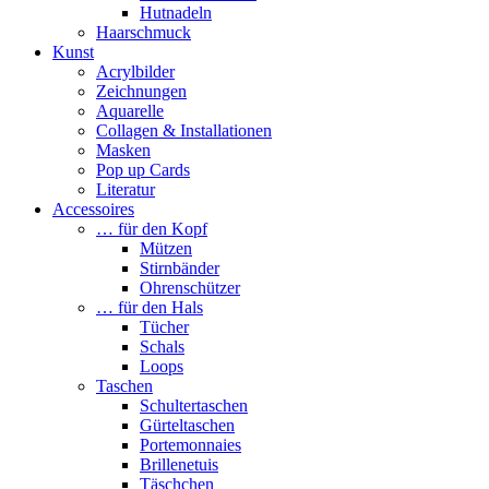
Hutnadeln
Haarschmuck
Kunst
Acrylbilder
Zeichnungen
Aquarelle
Collagen & Installationen
Masken
Pop up Cards
Literatur
Accessoires
… für den Kopf
Mützen
Stirnbänder
Ohrenschützer
… für den Hals
Tücher
Schals
Loops
Taschen
Schultertaschen
Gürteltaschen
Portemonnaies
Brillenetuis
Täschchen