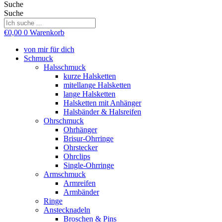
Suche
Suche
€
0,00
0
Warenkorb
von mir für dich
Schmuck
Halsschmuck
kurze Halsketten
mitellange Halsketten
lange Halsketten
Halsketten mit Anhänger
Halsbänder & Halsreifen
Ohrschmuck
Ohrhänger
Brisur-Ohrringe
Ohrstecker
Ohrclips
Single-Ohrringe
Armschmuck
Armreifen
Armbänder
Ringe
Anstecknadeln
Broschen & Pins