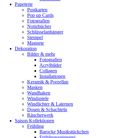
Papeterie
Postkarten
Pop up Cards
Fotografien
Notizbücher
Schlüsselanhänger
Stempel
Magnete
Dekoration
Bilder & mehr
Fotografien
Acrylbilder
Collagen
Installationen
Keramik & Porzellan
Masken
Wandhaken
Windspiele
Windlichter & Laternen
Dosen & Schachteln
Räucherwerk
Saison Kollektionen
Frühling
Barocke Musikstückchen
Frühlingsspinnerei