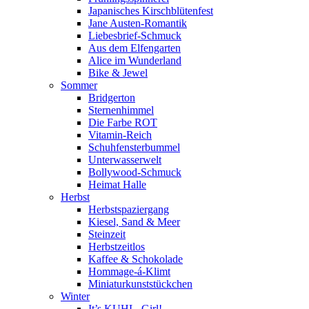
Japanisches Kirschblütenfest
Jane Austen-Romantik
Liebesbrief-Schmuck
Aus dem Elfengarten
Alice im Wunderland
Bike & Jewel
Sommer
Bridgerton
Sternenhimmel
Die Farbe ROT
Vitamin-Reich
Schuhfensterbummel
Unterwasserwelt
Bollywood-Schmuck
Heimat Halle
Herbst
Herbstspaziergang
Kiesel, Sand & Meer
Steinzeit
Herbstzeitlos
Kaffee & Schokolade
Hommage-á-Klimt
Miniaturkunststückchen
Winter
It’s KUHL, Girl!