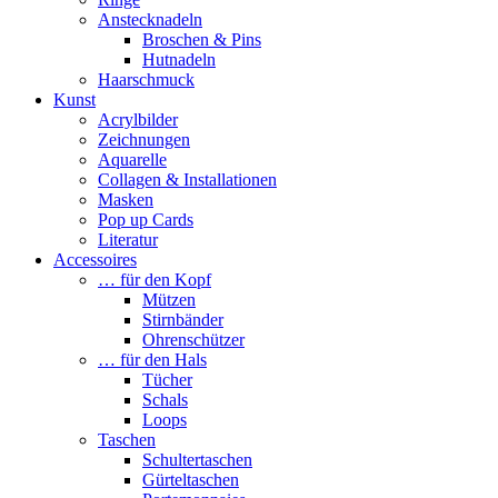
Anstecknadeln
Broschen & Pins
Hutnadeln
Haarschmuck
Kunst
Acrylbilder
Zeichnungen
Aquarelle
Collagen & Installationen
Masken
Pop up Cards
Literatur
Accessoires
… für den Kopf
Mützen
Stirnbänder
Ohrenschützer
… für den Hals
Tücher
Schals
Loops
Taschen
Schultertaschen
Gürteltaschen