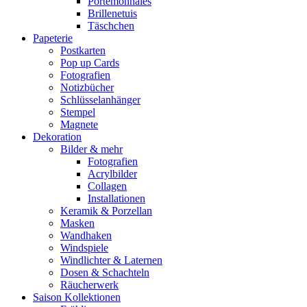
Portemonnaies
Brillenetuis
Täschchen
Papeterie
Postkarten
Pop up Cards
Fotografien
Notizbücher
Schlüsselanhänger
Stempel
Magnete
Dekoration
Bilder & mehr
Fotografien
Acrylbilder
Collagen
Installationen
Keramik & Porzellan
Masken
Wandhaken
Windspiele
Windlichter & Laternen
Dosen & Schachteln
Räucherwerk
Saison Kollektionen