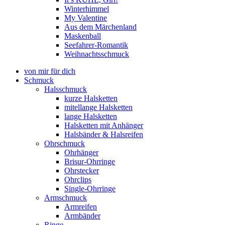
Winterhimmel
My Valentine
Aus dem Märchenland
Maskenball
Seefahrer-Romantik
Weihnachtsschmuck
von mir für dich
Schmuck
Halsschmuck
kurze Halsketten
mitellange Halsketten
lange Halsketten
Halsketten mit Anhänger
Halsbänder & Halsreifen
Ohrschmuck
Ohrhänger
Brisur-Ohrringe
Ohrstecker
Ohrclips
Single-Ohrringe
Armschmuck
Armreifen
Armbänder
Ringe