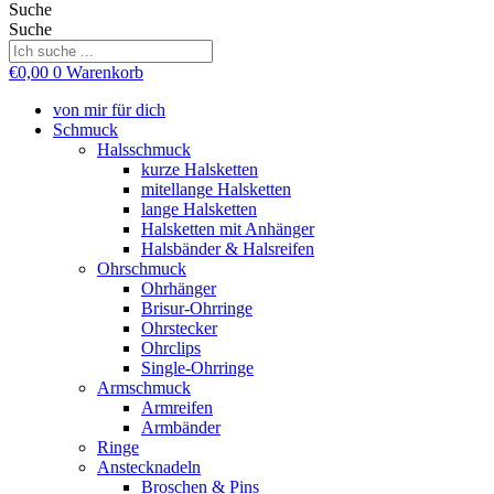
Suche
Suche
€
0,00
0
Warenkorb
von mir für dich
Schmuck
Halsschmuck
kurze Halsketten
mitellange Halsketten
lange Halsketten
Halsketten mit Anhänger
Halsbänder & Halsreifen
Ohrschmuck
Ohrhänger
Brisur-Ohrringe
Ohrstecker
Ohrclips
Single-Ohrringe
Armschmuck
Armreifen
Armbänder
Ringe
Anstecknadeln
Broschen & Pins