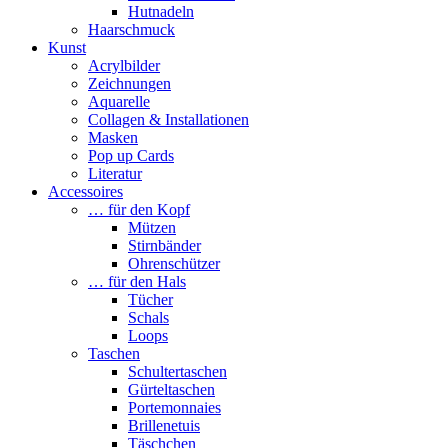
Hutnadeln
Haarschmuck
Kunst
Acrylbilder
Zeichnungen
Aquarelle
Collagen & Installationen
Masken
Pop up Cards
Literatur
Accessoires
… für den Kopf
Mützen
Stirnbänder
Ohrenschützer
… für den Hals
Tücher
Schals
Loops
Taschen
Schultertaschen
Gürteltaschen
Portemonnaies
Brillenetuis
Täschchen