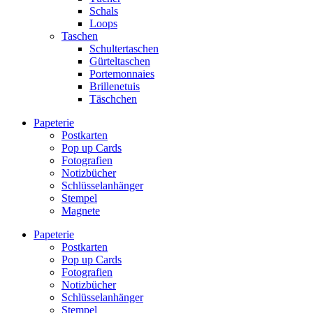
Schals
Loops
Taschen
Schultertaschen
Gürteltaschen
Portemonnaies
Brillenetuis
Täschchen
Papeterie
Postkarten
Pop up Cards
Fotografien
Notizbücher
Schlüsselanhänger
Stempel
Magnete
Papeterie
Postkarten
Pop up Cards
Fotografien
Notizbücher
Schlüsselanhänger
Stempel