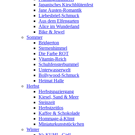
Japanisches Kirschblütenfest
Jane Austen-Romantik
Liebesbrief-Schmuck
Aus dem Elfengarten
Alice im Wunderland
Bike & Jewel
Sommer
Bridgerton
Sternenhimmel
Die Farbe ROT
Vitamin-Reich
Schuhfensterbummel
Unterwasserwelt
Bollywood-Schmuck
Heimat Halle
Herbst
Herbstspaziergang
Kiesel, Sand & Meer
Steinzeit
Herbstzeitlos
Kaffee & Schokolade
Hommage-á-Klimt
Miniaturkunststückchen
Winter
It’s KUHL, Girl!