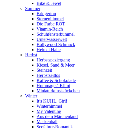
Bike & Jewel
Sommer
Bridgerton
Sternenhimmel
Die Farbe ROT
Vitamin-Reich
Schuhfensterbummel
Unterwasserwelt
Bollywood-Schmuck
Heimat Halle
Herbst
Herbstspaziergang
Kiesel, Sand & Meer
Steinzeit
Herbstzeitlos
Kaffee & Schokolade
Hommage á Klimt
Miniaturkunststückchen
Winter
It’s KUHL, Girl!
Winterhimmel
My Valentine
Aus dem Märchenland
Maskenball
Seefahrer-Romantik