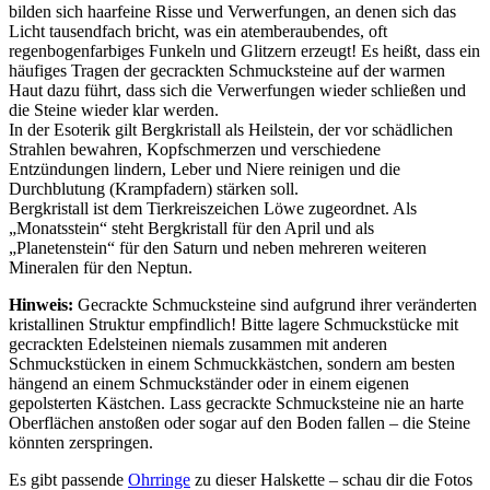
bilden sich haarfeine Risse und Verwerfungen, an denen sich das
Licht tausendfach bricht, was ein atemberaubendes, oft
regenbogenfarbiges Funkeln und Glitzern erzeugt! Es heißt, dass ein
häufiges Tragen der gecrackten Schmucksteine auf der warmen
Haut dazu führt, dass sich die Verwerfungen wieder schließen und
die Steine wieder klar werden.
In der Esoterik gilt Bergkristall als Heilstein, der vor schädlichen
Strahlen bewahren, Kopfschmerzen und verschiedene
Entzündungen lindern, Leber und Niere reinigen und die
Durchblutung (Krampfadern) stärken soll.
Bergkristall ist dem Tierkreiszeichen Löwe zugeordnet. Als
„Monatsstein“ steht Bergkristall für den April und als
„Planetenstein“ für den Saturn und neben mehreren weiteren
Mineralen für den Neptun.
Hinweis:
Gecrackte Schmucksteine sind aufgrund ihrer veränderten
kristallinen Struktur empfindlich! Bitte lagere Schmuckstücke mit
gecrackten Edelsteinen niemals zusammen mit anderen
Schmuckstücken in einem Schmuckkästchen, sondern am besten
hängend an einem Schmuckständer oder in einem eigenen
gepolsterten Kästchen. Lass gecrackte Schmucksteine nie an harte
Oberflächen anstoßen oder sogar auf den Boden fallen – die Steine
könnten zerspringen.
Es gibt passende
Ohrringe
zu dieser Halskette – schau dir die Fotos