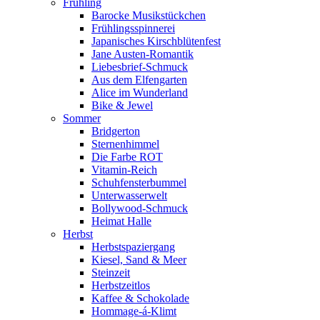
Frühling
Barocke Musikstückchen
Frühlingsspinnerei
Japanisches Kirschblütenfest
Jane Austen-Romantik
Liebesbrief-Schmuck
Aus dem Elfengarten
Alice im Wunderland
Bike & Jewel
Sommer
Bridgerton
Sternenhimmel
Die Farbe ROT
Vitamin-Reich
Schuhfensterbummel
Unterwasserwelt
Bollywood-Schmuck
Heimat Halle
Herbst
Herbstspaziergang
Kiesel, Sand & Meer
Steinzeit
Herbstzeitlos
Kaffee & Schokolade
Hommage-á-Klimt