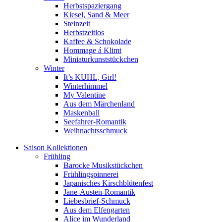
Herbstspaziergang
Kiesel, Sand & Meer
Steinzeit
Herbstzeitlos
Kaffee & Schokolade
Hommage á Klimt
Miniaturkunststückchen
Winter
It’s KUHL, Girl!
Winterhimmel
My Valentine
Aus dem Märchenland
Maskenball
Seefahrer-Romantik
Weihnachtsschmuck
Saison Kollektionen
Frühling
Barocke Musikstückchen
Frühlingspinnerei
Japanisches Kirschblütenfest
Jane-Austen-Romantik
Liebesbrief-Schmuck
Aus dem Elfengarten
Alice im Wunderland