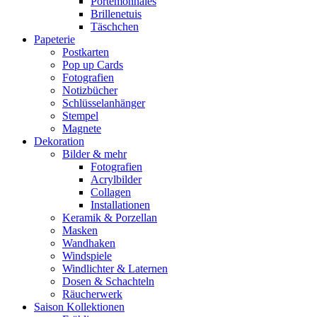
Portemonnaies
Brillenetuis
Täschchen
Papeterie
Postkarten
Pop up Cards
Fotografien
Notizbücher
Schlüsselanhänger
Stempel
Magnete
Dekoration
Bilder & mehr
Fotografien
Acrylbilder
Collagen
Installationen
Keramik & Porzellan
Masken
Wandhaken
Windspiele
Windlichter & Laternen
Dosen & Schachteln
Räucherwerk
Saison Kollektionen