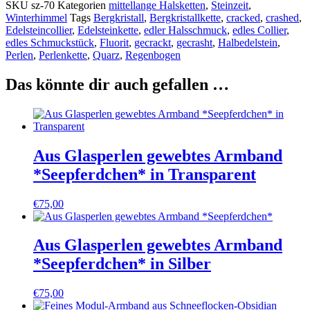
SKU
sz-70
Kategorien
mittellange Halsketten
,
Steinzeit
,
Winterhimmel
Tags
Bergkristall
,
Bergkristallkette
,
cracked
,
crashed
,
Edelsteincollier
,
Edelsteinkette
,
edler Halsschmuck
,
edles Collier
,
edles Schmuckstück
,
Fluorit
,
gecrackt
,
gecrasht
,
Halbedelstein
,
Perlen
,
Perlenkette
,
Quarz
,
Regenbogen
Das könnte dir auch gefallen …
Aus Glasperlen gewebtes Armband
*Seepferdchen* in Transparent
€
75,00
Aus Glasperlen gewebtes Armband
*Seepferdchen* in Silber
€
75,00