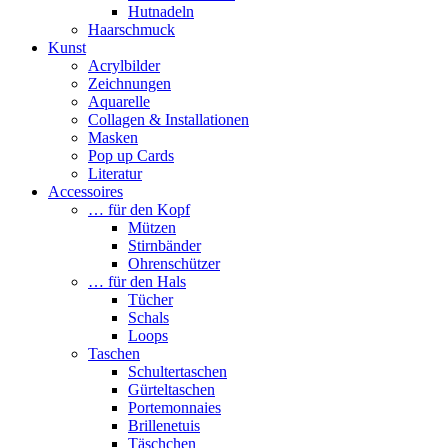
Hutnadeln
Haarschmuck
Kunst
Acrylbilder
Zeichnungen
Aquarelle
Collagen & Installationen
Masken
Pop up Cards
Literatur
Accessoires
… für den Kopf
Mützen
Stirnbänder
Ohrenschützer
… für den Hals
Tücher
Schals
Loops
Taschen
Schultertaschen
Gürteltaschen
Portemonnaies
Brillenetuis
Täschchen