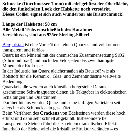
Schnecke (Durchmesser 7 mm) mit edel gebürsteter Oberfläche,
die den funkelnden Look der Halskette noch verstärkt.
Dieses Collier eignet sich auch wunderbar als Brautschmuck!
Länge der Halskette: 50 cm
Alle Metall-Teile, einschließlich des
Karabiner-
Verschlusses,
sind aus 925er Sterling-Silber!
Bergkristall
ist eine Varietät des reinen Quarzes und vollkommen
transparent und farblos.
Quarz ist ein Mineral mit der chemischen Zusammensetzung SiO2
(Siliciumdioxid) und nach den Feldspaten das zweithäufigste
Mineral der Erdkruste.
In der Industrie hat Quarz gleichermaßen als Baustoff wie als
Rohstoff für die Keramik-, Glas- und Zementindustrie weltweite
Bedeutung.
Quarzkristalle werden auch künstlich hergestellt: Daraus
geschnittene Schwingquarze dienen als Taktgeber in elektronischen
Schaltungen und Quarzuhren.
Darüber hinaus werden Quarz und seine farbigen Varietäten seit
alters her als Schmuckstein geschätzt.
Beim Verfahren des
Crackens
von Edelsteinen werden diese hoch
erhitzt und dann sehr schnell abgekühlt. Insbesondere bei
transparenten Steinen führt dies zu einem dramatischen Effekt:
Innerhalb der Steine wird die kristalline Struktur verändert – es