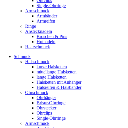
Ohrclips
Single-Ohrringe
Armschmuck
Armbänder
Armreifen
Ringe
Anstecknadeln
Broschen & Pins
Hutnadeln
Haarschmuck
Schmuck
Halsschmuck
kurze Halsketten
mittellange Halsketten
lange Halsketten
Halsketten mit Anhänger
Halsreifen & Halsbänder
Ohrschmuck
Ohrhänger
Brisur-Ohrringe
Ohrstecker
Ohrclips
Single-Ohrringe
Armschmuck