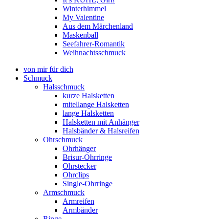
Winterhimmel
My Valentine
Aus dem Märchenland
Maskenball
Seefahrer-Romantik
Weihnachtsschmuck
von mir für dich
Schmuck
Halsschmuck
kurze Halsketten
mitellange Halsketten
lange Halsketten
Halsketten mit Anhänger
Halsbänder & Halsreifen
Ohrschmuck
Ohrhänger
Brisur-Ohrringe
Ohrstecker
Ohrclips
Single-Ohrringe
Armschmuck
Armreifen
Armbänder
Ringe