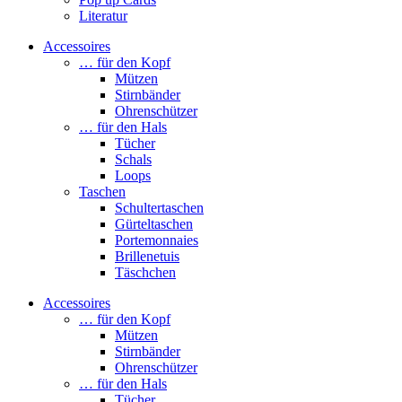
Literatur
Accessoires
… für den Kopf
Mützen
Stirnbänder
Ohrenschützer
… für den Hals
Tücher
Schals
Loops
Taschen
Schultertaschen
Gürteltaschen
Portemonnaies
Brillenetuis
Täschchen
Accessoires
… für den Kopf
Mützen
Stirnbänder
Ohrenschützer
… für den Hals
Tücher