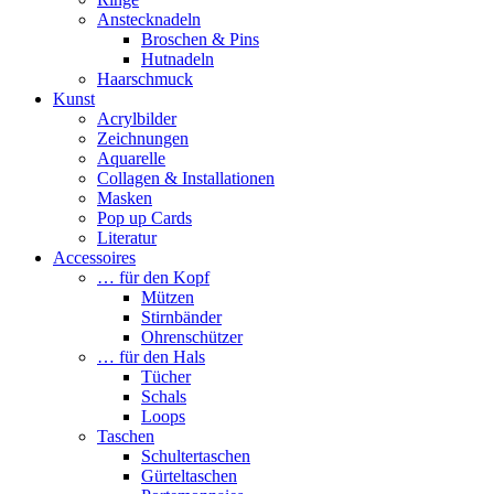
Anstecknadeln
Broschen & Pins
Hutnadeln
Haarschmuck
Kunst
Acrylbilder
Zeichnungen
Aquarelle
Collagen & Installationen
Masken
Pop up Cards
Literatur
Accessoires
… für den Kopf
Mützen
Stirnbänder
Ohrenschützer
… für den Hals
Tücher
Schals
Loops
Taschen
Schultertaschen
Gürteltaschen