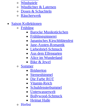
Windspiele
Windlichter & Laternen
Dosen & Schachteln
Räucherwerk
Saison Kollektionen
Frühling
Barocke Musikstückchen
Frühlingspinnerei
Japanisches Kirschblütenfest
Jane-Austen-Romantik
Liebesbrief-Schmuck
Aus dem Elfengarten
Alice im Wunderland
Bike & Jewel
Sommer
Bridgerton
Sternenhimmel
Die Farbe ROT
Vitamin-Reich
Schuhfensterbummel
Unterwasserwelt
Bollywood-Schmuck
Heimat Halle
Herbst