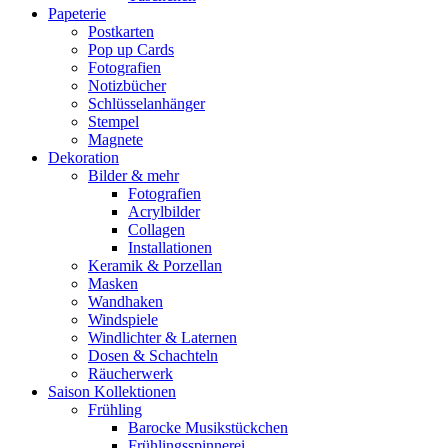
Papeterie
Postkarten
Pop up Cards
Fotografien
Notizbücher
Schlüsselanhänger
Stempel
Magnete
Dekoration
Bilder & mehr
Fotografien
Acrylbilder
Collagen
Installationen
Keramik & Porzellan
Masken
Wandhaken
Windspiele
Windlichter & Laternen
Dosen & Schachteln
Räucherwerk
Saison Kollektionen
Frühling
Barocke Musikstückchen
Frühlingsspinnerei