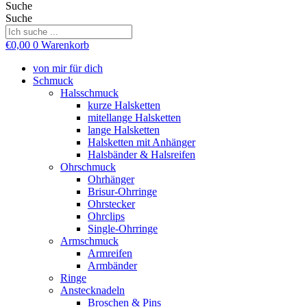
Suche
Suche
€
0,00
0
Warenkorb
von mir für dich
Schmuck
Halsschmuck
kurze Halsketten
mitellange Halsketten
lange Halsketten
Halsketten mit Anhänger
Halsbänder & Halsreifen
Ohrschmuck
Ohrhänger
Brisur-Ohrringe
Ohrstecker
Ohrclips
Single-Ohrringe
Armschmuck
Armreifen
Armbänder
Ringe
Anstecknadeln
Broschen & Pins