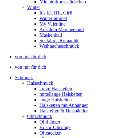
Miniaturkunststückchen
Winter
It’s KUHL, Girl!
Winterhimmel
My Valentine
Aus dem Märchenland
Maskenball
Seefahrer-Romantik
Weihnachtsschmuck
von mir für dich
von mir für dich
Schmuck
Halsschmuck
kurze Halsketten
mittellange Halsketten
lange Halsketten
Halsketten mit Anhänger
Halsreifen & Halsbänder
Ohrschmuck
Ohrhänger
Brisur-Ohrringe
Ohrstecker