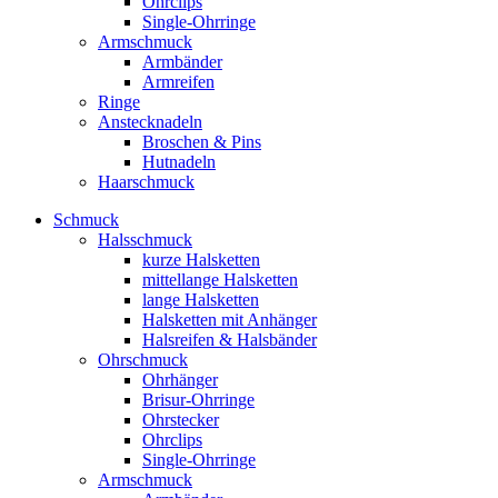
Ohrclips
Single-Ohrringe
Armschmuck
Armbänder
Armreifen
Ringe
Anstecknadeln
Broschen & Pins
Hutnadeln
Haarschmuck
Schmuck
Halsschmuck
kurze Halsketten
mittellange Halsketten
lange Halsketten
Halsketten mit Anhänger
Halsreifen & Halsbänder
Ohrschmuck
Ohrhänger
Brisur-Ohrringe
Ohrstecker
Ohrclips
Single-Ohrringe
Armschmuck