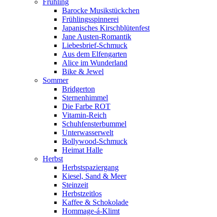
Frühling
Barocke Musikstückchen
Frühlingsspinnerei
Japanisches Kirschblütenfest
Jane Austen-Romantik
Liebesbrief-Schmuck
Aus dem Elfengarten
Alice im Wunderland
Bike & Jewel
Sommer
Bridgerton
Sternenhimmel
Die Farbe ROT
Vitamin-Reich
Schuhfensterbummel
Unterwasserwelt
Bollywood-Schmuck
Heimat Halle
Herbst
Herbstspaziergang
Kiesel, Sand & Meer
Steinzeit
Herbstzeitlos
Kaffee & Schokolade
Hommage-á-Klimt