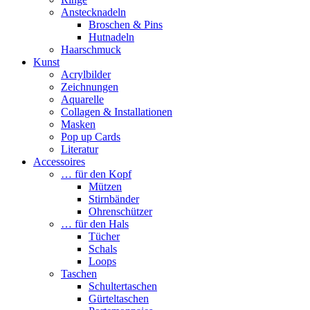
Anstecknadeln
Broschen & Pins
Hutnadeln
Haarschmuck
Kunst
Acrylbilder
Zeichnungen
Aquarelle
Collagen & Installationen
Masken
Pop up Cards
Literatur
Accessoires
… für den Kopf
Mützen
Stirnbänder
Ohrenschützer
… für den Hals
Tücher
Schals
Loops
Taschen
Schultertaschen
Gürteltaschen