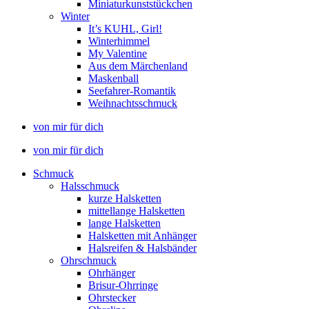
Miniaturkunststückchen
Winter
It’s KUHL, Girl!
Winterhimmel
My Valentine
Aus dem Märchenland
Maskenball
Seefahrer-Romantik
Weihnachtsschmuck
von mir für dich
von mir für dich
Schmuck
Halsschmuck
kurze Halsketten
mittellange Halsketten
lange Halsketten
Halsketten mit Anhänger
Halsreifen & Halsbänder
Ohrschmuck
Ohrhänger
Brisur-Ohrringe
Ohrstecker