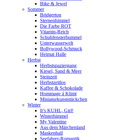
Bike & Jewel
Sommer
Bridgerton
Sternenhimmel
Die Farbe ROT
Vitamin-Reich
Schuhfensterbummel
Unterwasserwelt
Bollywood-Schmuck
Heimat Halle
Herbst
Herbstspaziergang
Kiesel, Sand & Meer
Steinzeit
Herbstzeitlos
Kaffee & Schokolade
Hommage á Klimt
Miniaturkunststückchen
Winter
It’s KUHL, Girl!
Winterhimmel
My Valentine
Aus dem Märchenland
Maskenball
Seefahrer-Romantik