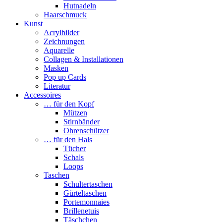
Hutnadeln
Haarschmuck
Kunst
Acrylbilder
Zeichnungen
Aquarelle
Collagen & Installationen
Masken
Pop up Cards
Literatur
Accessoires
… für den Kopf
Mützen
Stirnbänder
Ohrenschützer
… für den Hals
Tücher
Schals
Loops
Taschen
Schultertaschen
Gürteltaschen
Portemonnaies
Brillenetuis
Täschchen