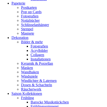
Papeterie
Postkarten
Pop up Cards
Fotografien
Notizbücher
Schlüsselanhänger
Stempel
Magnete
Dekoration
Bilder & mehr
Fotografien
Acrylbilder
Collagen
Installationen
Keramik & Porzellan
Masken
Wandhaken
Windspiele
Windlichter & Laternen
Dosen & Schachteln
Räucherwerk
Saison Kollektionen
Frühling
Barocke Musikstückchen
Frühlingsspinnerei