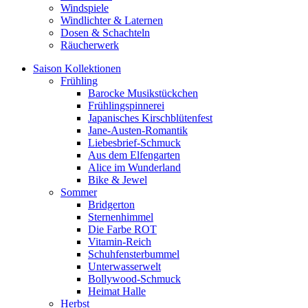
Windspiele
Windlichter & Laternen
Dosen & Schachteln
Räucherwerk
Saison Kollektionen
Frühling
Barocke Musikstückchen
Frühlingspinnerei
Japanisches Kirschblütenfest
Jane-Austen-Romantik
Liebesbrief-Schmuck
Aus dem Elfengarten
Alice im Wunderland
Bike & Jewel
Sommer
Bridgerton
Sternenhimmel
Die Farbe ROT
Vitamin-Reich
Schuhfensterbummel
Unterwasserwelt
Bollywood-Schmuck
Heimat Halle
Herbst