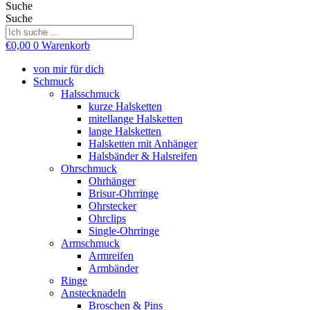
Suche
Suche
€
0,00
0
Warenkorb
von mir für dich
Schmuck
Halsschmuck
kurze Halsketten
mitellange Halsketten
lange Halsketten
Halsketten mit Anhänger
Halsbänder & Halsreifen
Ohrschmuck
Ohrhänger
Brisur-Ohrringe
Ohrstecker
Ohrclips
Single-Ohrringe
Armschmuck
Armreifen
Armbänder
Ringe
Anstecknadeln
Broschen & Pins