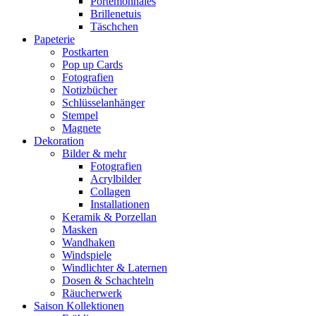
Portemonnaies
Brillenetuis
Täschchen
Papeterie
Postkarten
Pop up Cards
Fotografien
Notizbücher
Schlüsselanhänger
Stempel
Magnete
Dekoration
Bilder & mehr
Fotografien
Acrylbilder
Collagen
Installationen
Keramik & Porzellan
Masken
Wandhaken
Windspiele
Windlichter & Laternen
Dosen & Schachteln
Räucherwerk
Saison Kollektionen