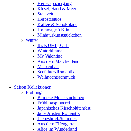
Herbstspaziergang
Kiesel, Sand & Meer
Steinzeit
Herbstzeitlos
Kaffee & Schokolade
Hommage á Klimt
Miniaturkunststückchen
Winter
It’s KUHL, Girl!
Winterhimmel
My Valentine
Aus dem Märchenland
Maskenball
Seefahrer-Romantik
Weihnachtsschmuck
Saison Kollektionen
Frühling
Barocke Musikstückchen
Frühlingspinnerei
Japanisches Kirschblütenfest
Jane-Austen-Romantik
Liebesbrief-Schmuck
Aus dem Elfengarten
Alice im Wunderland