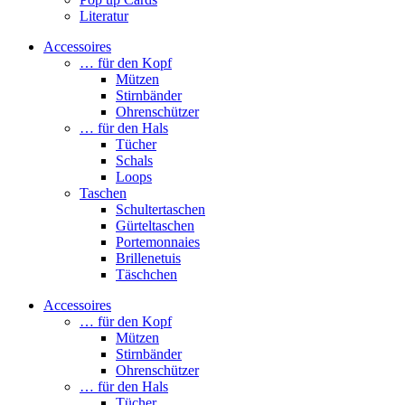
Literatur
Accessoires
… für den Kopf
Mützen
Stirnbänder
Ohrenschützer
… für den Hals
Tücher
Schals
Loops
Taschen
Schultertaschen
Gürteltaschen
Portemonnaies
Brillenetuis
Täschchen
Accessoires
… für den Kopf
Mützen
Stirnbänder
Ohrenschützer
… für den Hals
Tücher