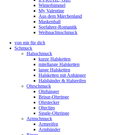
Winterhimmel
My Valentine
Aus dem Märchenland
Maskenball
Seefahrer-Romantik
Weihnachtsschmuck
von mir für dich
Schmuck
Halsschmuck
kurze Halsketten
mitellange Halsketten
lange Halsketten
Halsketten mit Anhänger
Halsbänder & Halsreifen
Ohrschmuck
Ohrhänger
Brisur-Ohrringe
Ohrstecker
Ohrclips
Single-Ohrringe
Armschmuck
Armreifen
Armbänder
Ringe