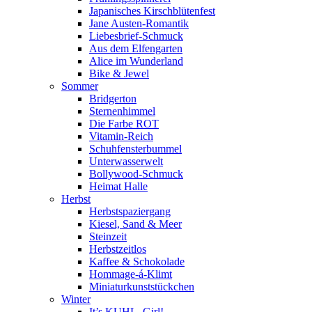
Japanisches Kirschblütenfest
Jane Austen-Romantik
Liebesbrief-Schmuck
Aus dem Elfengarten
Alice im Wunderland
Bike & Jewel
Sommer
Bridgerton
Sternenhimmel
Die Farbe ROT
Vitamin-Reich
Schuhfensterbummel
Unterwasserwelt
Bollywood-Schmuck
Heimat Halle
Herbst
Herbstspaziergang
Kiesel, Sand & Meer
Steinzeit
Herbstzeitlos
Kaffee & Schokolade
Hommage-á-Klimt
Miniaturkunststückchen
Winter
It’s KUHL, Girl!