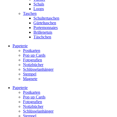
Schals
Loops
Taschen
Schultertaschen
Gürteltaschen
Portemonnaies
Brillenetuis
Täschchen
Papeterie
Postkarten
Pop up Cards
Fotografien
Notizbücher
Schlüsselanhänger
Stempel
Magnete
Papeterie
Postkarten
Pop up Cards
Fotografien
Notizbücher
Schlüsselanhänger
Stempel