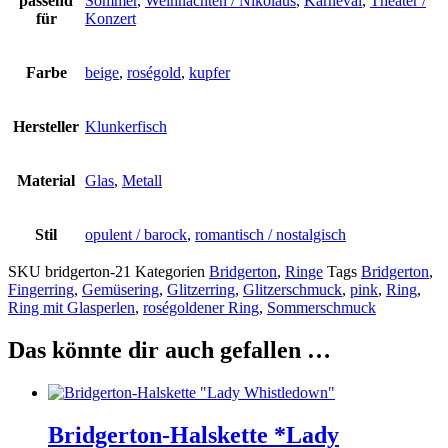
passend
Sommer
,
Weihnachten / Nikolaus
,
Karneval
,
Theater /
für
Konzert
Farbe
beige
,
roségold
,
kupfer
Hersteller
Klunkerfisch
Material
Glas
,
Metall
Stil
opulent / barock
,
romantisch / nostalgisch
SKU
bridgerton-21
Kategorien
Bridgerton
,
Ringe
Tags
Bridgerton
,
Fingerring
,
Gemüsering
,
Glitzerring
,
Glitzerschmuck
,
pink
,
Ring
,
Ring mit Glasperlen
,
roségoldener Ring
,
Sommerschmuck
Das könnte dir auch gefallen …
Bridgerton-Halskette *Lady