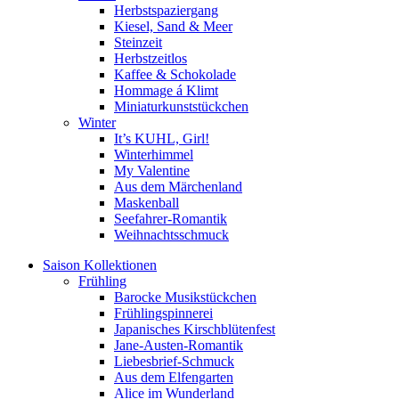
Herbstspaziergang
Kiesel, Sand & Meer
Steinzeit
Herbstzeitlos
Kaffee & Schokolade
Hommage á Klimt
Miniaturkunststückchen
Winter
It’s KUHL, Girl!
Winterhimmel
My Valentine
Aus dem Märchenland
Maskenball
Seefahrer-Romantik
Weihnachtsschmuck
Saison Kollektionen
Frühling
Barocke Musikstückchen
Frühlingspinnerei
Japanisches Kirschblütenfest
Jane-Austen-Romantik
Liebesbrief-Schmuck
Aus dem Elfengarten
Alice im Wunderland