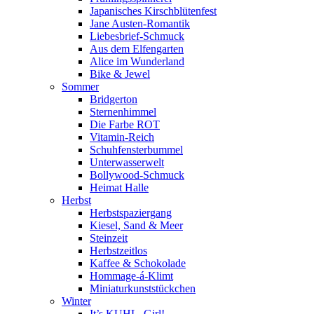
Japanisches Kirschblütenfest
Jane Austen-Romantik
Liebesbrief-Schmuck
Aus dem Elfengarten
Alice im Wunderland
Bike & Jewel
Sommer
Bridgerton
Sternenhimmel
Die Farbe ROT
Vitamin-Reich
Schuhfensterbummel
Unterwasserwelt
Bollywood-Schmuck
Heimat Halle
Herbst
Herbstspaziergang
Kiesel, Sand & Meer
Steinzeit
Herbstzeitlos
Kaffee & Schokolade
Hommage-á-Klimt
Miniaturkunststückchen
Winter
It’s KUHL, Girl!