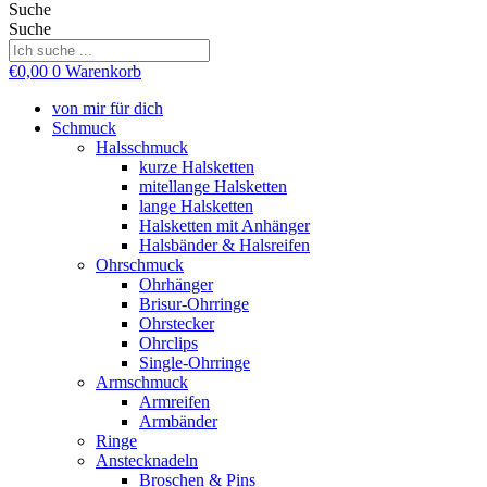
Suche
Suche
€
0,00
0
Warenkorb
von mir für dich
Schmuck
Halsschmuck
kurze Halsketten
mitellange Halsketten
lange Halsketten
Halsketten mit Anhänger
Halsbänder & Halsreifen
Ohrschmuck
Ohrhänger
Brisur-Ohrringe
Ohrstecker
Ohrclips
Single-Ohrringe
Armschmuck
Armreifen
Armbänder
Ringe
Anstecknadeln
Broschen & Pins