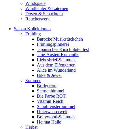
Windspiele
Windlichter & Laternen
Dosen & Schachteln
Räucherwerk
Saison Kollektionen
Frühling
Barocke Musikstückchen
Frühlingspinnerei
Japanisches Kirschblütenfest
Jane-Austen-Romantik
Liebesbrief-Schmuck
Aus dem Elfengarten
Alice im Wunderland
Bike & Jewel
Sommer
Bridgerton
Sternenhimmel
Die Farbe ROT
Vitamin-Reich
Schuhfensterbummel
Unterwasserwelt
Bollywood-Schmuck
Heimat Halle
Herbst