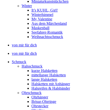
Miniaturkunststückchen
Winter
It’s KUHL, Girl!
Winterhimmel
My Valentine
Aus dem Märchenland
Maskenball
Seefahrer-Romantik
Weihnachtsschmuck
von mir für dich
von mir für dich
Schmuck
Halsschmuck
kurze Halsketten
mittellange Halsketten
lange Halsketten
Halsketten mit Anhänger
Halsreifen & Halsbänder
Ohrschmuck
Ohrhänger
Brisur-Ohrringe
Ohrstecker