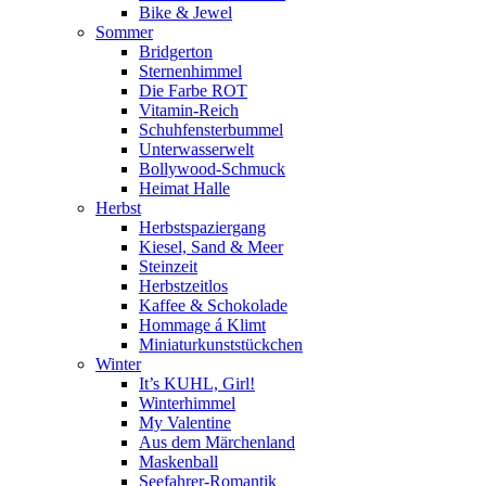
Bike & Jewel
Sommer
Bridgerton
Sternenhimmel
Die Farbe ROT
Vitamin-Reich
Schuhfensterbummel
Unterwasserwelt
Bollywood-Schmuck
Heimat Halle
Herbst
Herbstspaziergang
Kiesel, Sand & Meer
Steinzeit
Herbstzeitlos
Kaffee & Schokolade
Hommage á Klimt
Miniaturkunststückchen
Winter
It’s KUHL, Girl!
Winterhimmel
My Valentine
Aus dem Märchenland
Maskenball
Seefahrer-Romantik