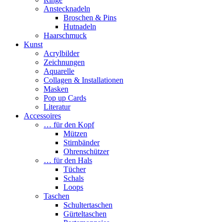
Anstecknadeln
Broschen & Pins
Hutnadeln
Haarschmuck
Kunst
Acrylbilder
Zeichnungen
Aquarelle
Collagen & Installationen
Masken
Pop up Cards
Literatur
Accessoires
… für den Kopf
Mützen
Stirnbänder
Ohrenschützer
… für den Hals
Tücher
Schals
Loops
Taschen
Schultertaschen
Gürteltaschen