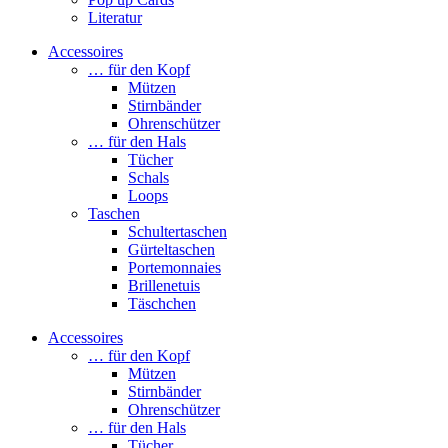
Literatur
Accessoires
… für den Kopf
Mützen
Stirnbänder
Ohrenschützer
… für den Hals
Tücher
Schals
Loops
Taschen
Schultertaschen
Gürteltaschen
Portemonnaies
Brillenetuis
Täschchen
Accessoires
… für den Kopf
Mützen
Stirnbänder
Ohrenschützer
… für den Hals
Tücher