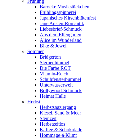
Frühling
Barocke Musikstückchen
Frühlingsspinnerei
Japanisches Kirschblütenfest
Jane Austen-Romantik
Liebesbrief-Schmuck
Aus dem Elfengarten
Alice im Wunderland
Bike & Jewel
Sommer
Bridgerton
Sternenhimmel
Die Farbe ROT
Vitamin-Reich
Schuhfensterbummel
Unterwasserwelt
Bollywood-Schmuck
Heimat Halle
Herbst
Herbstspaziergang
Kiesel, Sand & Meer
Steinzeit
Herbstzeitlos
Kaffee & Schokolade
Hommage-á-Klimt