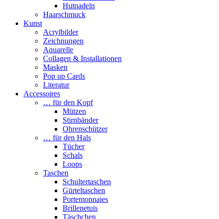
Hutnadeln
Haarschmuck
Kunst
Acrylbilder
Zeichnungen
Aquarelle
Collagen & Installationen
Masken
Pop up Cards
Literatur
Accessoires
… für den Kopf
Mützen
Stirnbänder
Ohrenschützer
… für den Hals
Tücher
Schals
Loops
Taschen
Schultertaschen
Gürteltaschen
Portemonnaies
Brillenetuis
Täschchen