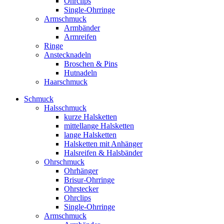
Ohrclips
Single-Ohrringe
Armschmuck
Armbänder
Armreifen
Ringe
Anstecknadeln
Broschen & Pins
Hutnadeln
Haarschmuck
Schmuck
Halsschmuck
kurze Halsketten
mittellange Halsketten
lange Halsketten
Halsketten mit Anhänger
Halsreifen & Halsbänder
Ohrschmuck
Ohrhänger
Brisur-Ohrringe
Ohrstecker
Ohrclips
Single-Ohrringe
Armschmuck