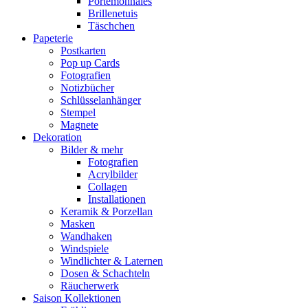
Portemonnaies
Brillenetuis
Täschchen
Papeterie
Postkarten
Pop up Cards
Fotografien
Notizbücher
Schlüsselanhänger
Stempel
Magnete
Dekoration
Bilder & mehr
Fotografien
Acrylbilder
Collagen
Installationen
Keramik & Porzellan
Masken
Wandhaken
Windspiele
Windlichter & Laternen
Dosen & Schachteln
Räucherwerk
Saison Kollektionen