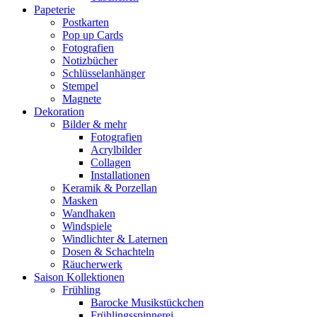
Papeterie
Postkarten
Pop up Cards
Fotografien
Notizbücher
Schlüsselanhänger
Stempel
Magnete
Dekoration
Bilder & mehr
Fotografien
Acrylbilder
Collagen
Installationen
Keramik & Porzellan
Masken
Wandhaken
Windspiele
Windlichter & Laternen
Dosen & Schachteln
Räucherwerk
Saison Kollektionen
Frühling
Barocke Musikstückchen
Frühlingsspinnerei