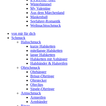
Winterhimmel
My Valentine
Aus dem Märchenland
Maskenball
Seefahrer-Romantik
Weihnachtsschmuck
von mir für dich
Schmuck
Halsschmuck
kurze Halsketten
mitellange Halsketten
lange Halsketten
Halsketten mit Anhänger
Halsbänder & Halsreifen
Ohrschmuck
Ohrhänger
Brisur-Ohrringe
Ohrstecker
Ohrclips
Single-Ohrringe
Armschmuck
Armreifen
Armbänder
Ringe