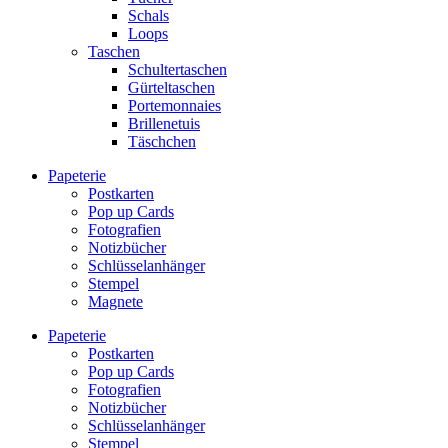
Schals
Loops
Taschen
Schultertaschen
Gürteltaschen
Portemonnaies
Brillenetuis
Täschchen
Papeterie
Postkarten
Pop up Cards
Fotografien
Notizbücher
Schlüsselanhänger
Stempel
Magnete
Papeterie
Postkarten
Pop up Cards
Fotografien
Notizbücher
Schlüsselanhänger
Stempel