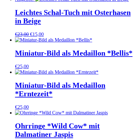
Leichtes Schal-Tuch mit Osterhasen
in Beige
Ursprünglicher
Aktueller
€
23,00
€
15,00
Preis
Preis
war:
ist:
€23,00
€15,00.
Miniatur-Bild als Medaillon *Bellis*
€
25,00
Miniatur-Bild als Medaillon
*Erntezeit*
€
25,00
Ohrringe *Wild Cow* mit
Dalmatiner Jaspis