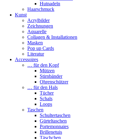
Hutnadeln
Haarschmuck
Kunst
Acrylbilder
Zeichnungen
Aquarelle
Collagen & Installationen
Masken
Pop up Cards
Literatur
Accessoires
… für den Kopf
Mützen
Stirnbänder
Ohrenschützer
… für den Hals
Tücher
Schals
Loops
Taschen
Schultertaschen
Gürteltaschen
Portemonnaies
Brillenetuis
Täschchen