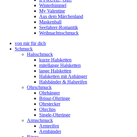
Winterhimmel
My Valentine
Aus dem Märchenland
Maskenball
Seefahrer-Romantik
Weihnachtsschmuck
von mir für dich
Schmuck
Halsschmuck
kurze Halsketten
mitellange Halsketten
lange Halsketten
Halsketten mit Anhänger
Halsbänder & Halsreifen
Ohrschmuck
Ohrhänger
Brisur-Ohrringe
Ohrstecker
Ohrclips
Single-Ohrringe
Armschmuck
Armreifen
Armbänder
Ringe