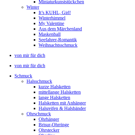
Miniaturkunststückchen
Winter
It’s KUHL, Girl!
Winterhimmel
My Valentine
Aus dem Märchenland
Maskenball
Seefahrer-Romantik
Weihnachtsschmuck
von mir für dich
von mir für dich
Schmuck
Halsschmuck
kurze Halsketten
mittellange Halsketten
lange Halsketten
Halsketten mit Anhänger
Halsreifen & Halsbänder
Ohrschmuck
Ohrhänger
Brisur-Ohrringe
Ohrstecker