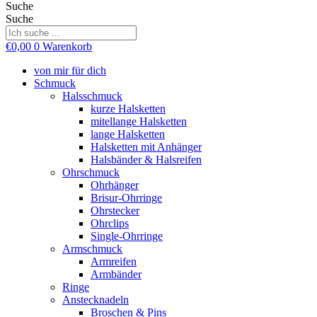
Suche
Suche
€
0,00
0
Warenkorb
von mir für dich
Schmuck
Halsschmuck
kurze Halsketten
mitellange Halsketten
lange Halsketten
Halsketten mit Anhänger
Halsbänder & Halsreifen
Ohrschmuck
Ohrhänger
Brisur-Ohrringe
Ohrstecker
Ohrclips
Single-Ohrringe
Armschmuck
Armreifen
Armbänder
Ringe
Anstecknadeln
Broschen & Pins