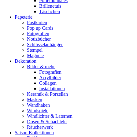
Portemonnaies
Brillenetuis
Täschchen
Papeterie
Postkarten
Pop up Cards
Fotografien
Notizbücher
Schlüsselanhänger
Stempel
Magnete
Dekoration
Bilder & mehr
Fotografien
Acrylbilder
Collagen
Installationen
Keramik & Porzellan
Masken
Wandhaken
Windspiele
Windlichter & Laternen
Dosen & Schachteln
Räucherwerk
Saison Kollektionen