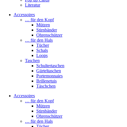
Literatur
Accessoires
… für den Kopf
Mützen
Stirnbänder
Ohrenschützer
… für den Hals
Tücher
Schals
Loops
Taschen
Schultertaschen
Gürteltaschen
Portemonnaies
Brillenetuis
Täschchen
Accessoires
… für den Kopf
Mützen
Stirnbänder
Ohrenschützer
… für den Hals
Tücher