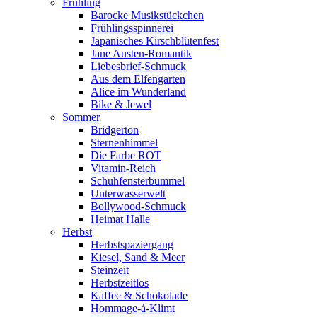
Frühling
Barocke Musikstückchen
Frühlingsspinnerei
Japanisches Kirschblütenfest
Jane Austen-Romantik
Liebesbrief-Schmuck
Aus dem Elfengarten
Alice im Wunderland
Bike & Jewel
Sommer
Bridgerton
Sternenhimmel
Die Farbe ROT
Vitamin-Reich
Schuhfensterbummel
Unterwasserwelt
Bollywood-Schmuck
Heimat Halle
Herbst
Herbstspaziergang
Kiesel, Sand & Meer
Steinzeit
Herbstzeitlos
Kaffee & Schokolade
Hommage-á-Klimt