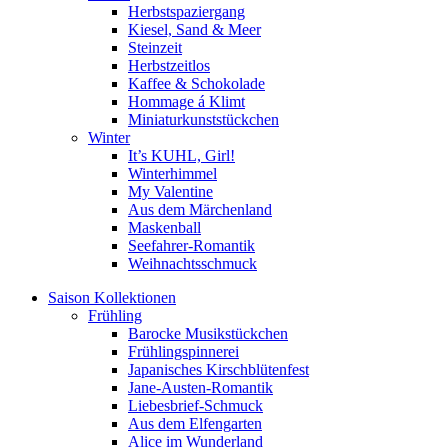
Herbstspaziergang
Kiesel, Sand & Meer
Steinzeit
Herbstzeitlos
Kaffee & Schokolade
Hommage á Klimt
Miniaturkunststückchen
Winter
It’s KUHL, Girl!
Winterhimmel
My Valentine
Aus dem Märchenland
Maskenball
Seefahrer-Romantik
Weihnachtsschmuck
Saison Kollektionen
Frühling
Barocke Musikstückchen
Frühlingspinnerei
Japanisches Kirschblütenfest
Jane-Austen-Romantik
Liebesbrief-Schmuck
Aus dem Elfengarten
Alice im Wunderland