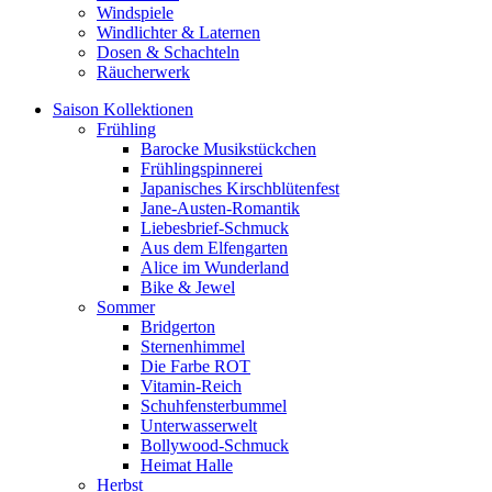
Windspiele
Windlichter & Laternen
Dosen & Schachteln
Räucherwerk
Saison Kollektionen
Frühling
Barocke Musikstückchen
Frühlingspinnerei
Japanisches Kirschblütenfest
Jane-Austen-Romantik
Liebesbrief-Schmuck
Aus dem Elfengarten
Alice im Wunderland
Bike & Jewel
Sommer
Bridgerton
Sternenhimmel
Die Farbe ROT
Vitamin-Reich
Schuhfensterbummel
Unterwasserwelt
Bollywood-Schmuck
Heimat Halle
Herbst