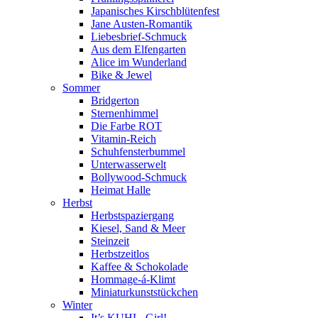
Japanisches Kirschblütenfest
Jane Austen-Romantik
Liebesbrief-Schmuck
Aus dem Elfengarten
Alice im Wunderland
Bike & Jewel
Sommer
Bridgerton
Sternenhimmel
Die Farbe ROT
Vitamin-Reich
Schuhfensterbummel
Unterwasserwelt
Bollywood-Schmuck
Heimat Halle
Herbst
Herbstspaziergang
Kiesel, Sand & Meer
Steinzeit
Herbstzeitlos
Kaffee & Schokolade
Hommage-á-Klimt
Miniaturkunststückchen
Winter
It’s KUHL, Girl!