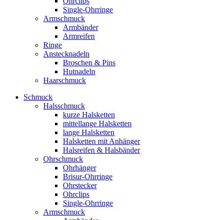
Ohrclips
Single-Ohrringe
Armschmuck
Armbänder
Armreifen
Ringe
Anstecknadeln
Broschen & Pins
Hutnadeln
Haarschmuck
Schmuck
Halsschmuck
kurze Halsketten
mittellange Halsketten
lange Halsketten
Halsketten mit Anhänger
Halsreifen & Halsbänder
Ohrschmuck
Ohrhänger
Brisur-Ohrringe
Ohrstecker
Ohrclips
Single-Ohrringe
Armschmuck