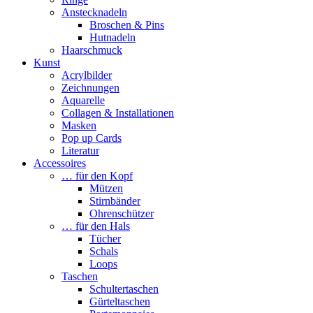
Anstecknadeln
Broschen & Pins
Hutnadeln
Haarschmuck
Kunst
Acrylbilder
Zeichnungen
Aquarelle
Collagen & Installationen
Masken
Pop up Cards
Literatur
Accessoires
… für den Kopf
Mützen
Stirnbänder
Ohrenschützer
… für den Hals
Tücher
Schals
Loops
Taschen
Schultertaschen
Gürteltaschen