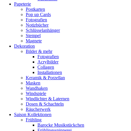
Papeterie
Postkarten
Pop up Cards
Fotografien
Notizbücher
Schlüsselanhänger
Stempel
Magnete
Dekoration
Bilder & mehr
Fotografien
Acrylbilder
Collagen
Installationen
Keramik & Porzellan
Masken
Wandhaken
Windspiele
Windlichter & Laternen
Dosen & Schachteln
Räucherwerk
Saison Kollektionen
Frühling
Barocke Musikstückchen
Frühlingsspinnerei