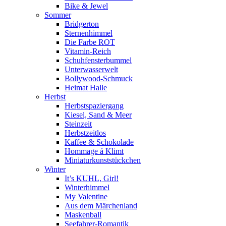
Bike & Jewel
Sommer
Bridgerton
Sternenhimmel
Die Farbe ROT
Vitamin-Reich
Schuhfensterbummel
Unterwasserwelt
Bollywood-Schmuck
Heimat Halle
Herbst
Herbstspaziergang
Kiesel, Sand & Meer
Steinzeit
Herbstzeitlos
Kaffee & Schokolade
Hommage á Klimt
Miniaturkunststückchen
Winter
It’s KUHL, Girl!
Winterhimmel
My Valentine
Aus dem Märchenland
Maskenball
Seefahrer-Romantik