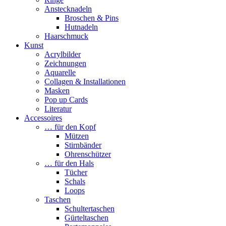
Anstecknadeln
Broschen & Pins
Hutnadeln
Haarschmuck
Kunst
Acrylbilder
Zeichnungen
Aquarelle
Collagen & Installationen
Masken
Pop up Cards
Literatur
Accessoires
… für den Kopf
Mützen
Stirnbänder
Ohrenschützer
… für den Hals
Tücher
Schals
Loops
Taschen
Schultertaschen
Gürteltaschen