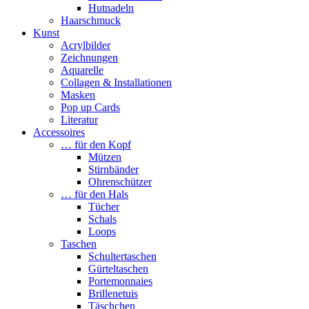
Hutnadeln
Haarschmuck
Kunst
Acrylbilder
Zeichnungen
Aquarelle
Collagen & Installationen
Masken
Pop up Cards
Literatur
Accessoires
… für den Kopf
Mützen
Stirnbänder
Ohrenschützer
… für den Hals
Tücher
Schals
Loops
Taschen
Schultertaschen
Gürteltaschen
Portemonnaies
Brillenetuis
Täschchen