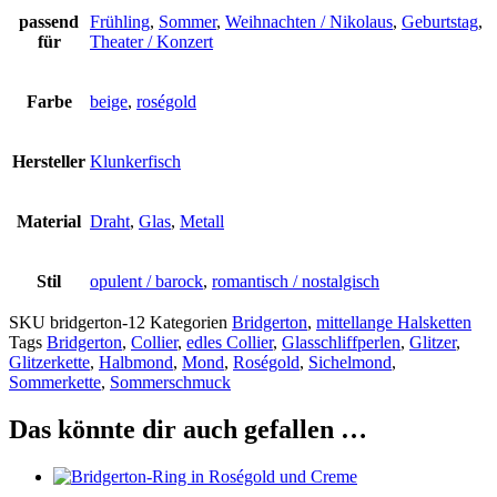
passend
Frühling
,
Sommer
,
Weihnachten / Nikolaus
,
Geburtstag
,
für
Theater / Konzert
Farbe
beige
,
roségold
Hersteller
Klunkerfisch
Material
Draht
,
Glas
,
Metall
Stil
opulent / barock
,
romantisch / nostalgisch
SKU
bridgerton-12
Kategorien
Bridgerton
,
mittellange Halsketten
Tags
Bridgerton
,
Collier
,
edles Collier
,
Glasschliffperlen
,
Glitzer
,
Glitzerkette
,
Halbmond
,
Mond
,
Roségold
,
Sichelmond
,
Sommerkette
,
Sommerschmuck
Das könnte dir auch gefallen …