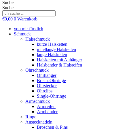
Suche
Suche
€
0,00
0
Warenkorb
von mir für dich
Schmuck
Halsschmuck
kurze Halsketten
mitellange Halsketten
lange Halsketten
Halsketten mit Anhänger
Halsbänder & Halsreifen
Ohrschmuck
Ohrhänger
Brisur-Ohrringe
Ohrstecker
Ohrclips
Single-Ohrringe
Armschmuck
Armreifen
Armbänder
Ringe
Anstecknadeln
Broschen & Pins