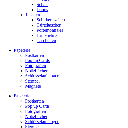
Schals
Loops
Taschen
Schultertaschen
Gürteltaschen
Portemonnaies
Brillenetuis
Täschchen
Papeterie
Postkarten
Pop up Cards
Fotografien
Notizbücher
Schlüsselanhänger
Stempel
Magnete
Papeterie
Postkarten
Pop up Cards
Fotografien
Notizbücher
Schlüsselanhänger
Stempel