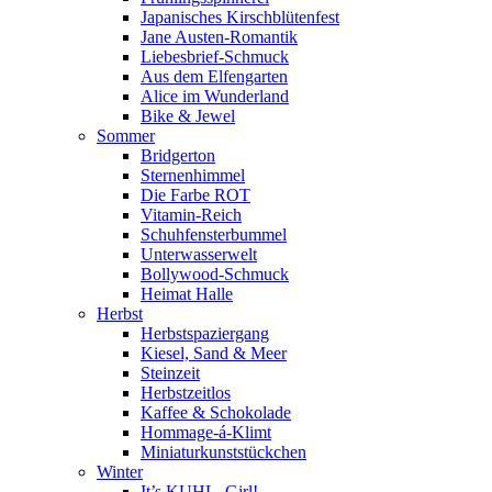
Japanisches Kirschblütenfest
Jane Austen-Romantik
Liebesbrief-Schmuck
Aus dem Elfengarten
Alice im Wunderland
Bike & Jewel
Sommer
Bridgerton
Sternenhimmel
Die Farbe ROT
Vitamin-Reich
Schuhfensterbummel
Unterwasserwelt
Bollywood-Schmuck
Heimat Halle
Herbst
Herbstspaziergang
Kiesel, Sand & Meer
Steinzeit
Herbstzeitlos
Kaffee & Schokolade
Hommage-á-Klimt
Miniaturkunststückchen
Winter
It’s KUHL, Girl!