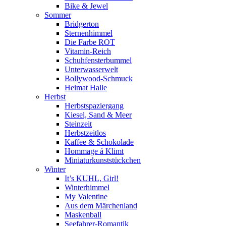
Bike & Jewel
Sommer
Bridgerton
Sternenhimmel
Die Farbe ROT
Vitamin-Reich
Schuhfensterbummel
Unterwasserwelt
Bollywood-Schmuck
Heimat Halle
Herbst
Herbstspaziergang
Kiesel, Sand & Meer
Steinzeit
Herbstzeitlos
Kaffee & Schokolade
Hommage á Klimt
Miniaturkunststückchen
Winter
It’s KUHL, Girl!
Winterhimmel
My Valentine
Aus dem Märchenland
Maskenball
Seefahrer-Romantik