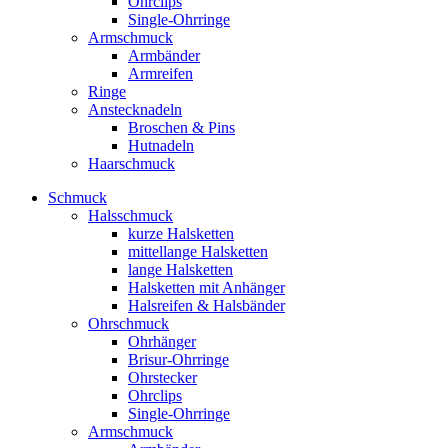
Ohrclips
Single-Ohrringe
Armschmuck
Armbänder
Armreifen
Ringe
Anstecknadeln
Broschen & Pins
Hutnadeln
Haarschmuck
Schmuck
Halsschmuck
kurze Halsketten
mittellange Halsketten
lange Halsketten
Halsketten mit Anhänger
Halsreifen & Halsbänder
Ohrschmuck
Ohrhänger
Brisur-Ohrringe
Ohrstecker
Ohrclips
Single-Ohrringe
Armschmuck