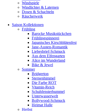
Windspiele
Windlichter & Laternen
Dosen & Schachteln
Räucherwerk
Saison Kollektionen
Frühling
Barocke Musikstückchen
Frühlingspinnerei
Japanisches Kirschblütenfest
Jane-Austen-Romantik
Liebesbrief-Schmuck
Aus dem Elfengarten
Alice im Wunderland
Bike & Jewel
Sommer
Bridgerton
Sternenhimmel
Die Farbe ROT
Vitamin-Reich
Schuhfensterbummel
Unterwasserwelt
Bollywood-Schmuck
Heimat Halle
Herbst