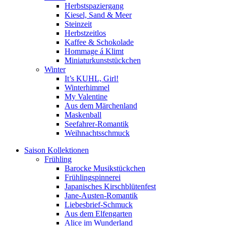
Herbstspaziergang
Kiesel, Sand & Meer
Steinzeit
Herbstzeitlos
Kaffee & Schokolade
Hommage á Klimt
Miniaturkunststückchen
Winter
It’s KUHL, Girl!
Winterhimmel
My Valentine
Aus dem Märchenland
Maskenball
Seefahrer-Romantik
Weihnachtsschmuck
Saison Kollektionen
Frühling
Barocke Musikstückchen
Frühlingspinnerei
Japanisches Kirschblütenfest
Jane-Austen-Romantik
Liebesbrief-Schmuck
Aus dem Elfengarten
Alice im Wunderland