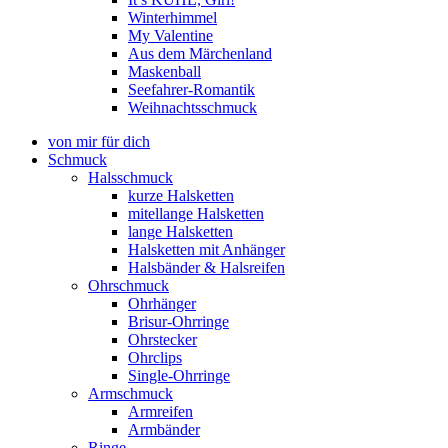
Winterhimmel
My Valentine
Aus dem Märchenland
Maskenball
Seefahrer-Romantik
Weihnachtsschmuck
von mir für dich
Schmuck
Halsschmuck
kurze Halsketten
mitellange Halsketten
lange Halsketten
Halsketten mit Anhänger
Halsbänder & Halsreifen
Ohrschmuck
Ohrhänger
Brisur-Ohrringe
Ohrstecker
Ohrclips
Single-Ohrringe
Armschmuck
Armreifen
Armbänder
Ringe