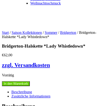
Weihnachtsschmuck
Start
/
Saison Kollektionen
/
Sommer
/
Bridgerton
/ Bridgerton-
Halskette *Lady Whistledown*
Bridgerton-Halskette *Lady Whistledown*
€
62,00
zzgl. Versandkosten
Vorrätig
Bridgerton-
In den Warenkorb
Halskette
*Lady
Beschreibung
Whistledown*
Zusätzliche Informationen
Menge