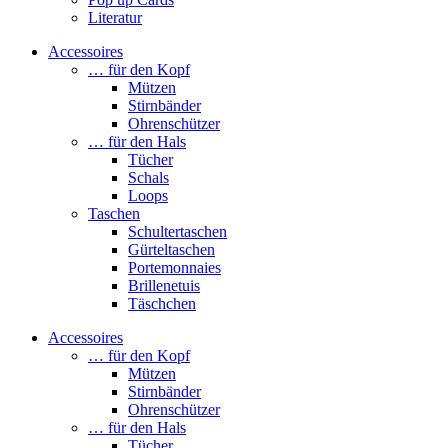
Literatur
Accessoires
… für den Kopf
Mützen
Stirnbänder
Ohrenschützer
… für den Hals
Tücher
Schals
Loops
Taschen
Schultertaschen
Gürteltaschen
Portemonnaies
Brillenetuis
Täschchen
Accessoires
… für den Kopf
Mützen
Stirnbänder
Ohrenschützer
… für den Hals
Tücher