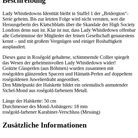
Beschreibung
Lady Whistledowns Identität bleibt in Staffel 1 der „Bridergton“-
Serie geheim. Bis zur letzten Folge wird nicht verraten, wer die
Herausgeberin des Klatschblatts über die Skandale der High Society
Londons denn nun ist. Klar ist nur, dass Lady Whistledown offenbar
alle Geheimnisse der Mitglieder der feinen Gesellschaft genauestens
kennt – und mit großem Vergnügen und einiger Boshaftigkeit
ausplaudert.
Dieses ganz in Roségold gehaltene, schimmernde Collier spiegelt
das Wesen der geheimnisvollen Lady Whistledown wider!
Geätzte Glasperlen (aus Böhmen) wurden zusammen mit
roségolden glänzenden Spacern und Hämatit-Perlen auf doppeltem
roségoldenen Juwelierdraht angeordnet.
Den Mittelpunkt der Halskette bildet ein orientalisch anmutender
Sichel-Mond aus roségold-farbenem Metall.
Länge der Halskette: 50 cm
Durchmesser des Mond-Anhängers: 18 mm
roségold-farbener Karabiner-Verschluss (Messing)
Zusätzliche Informationen