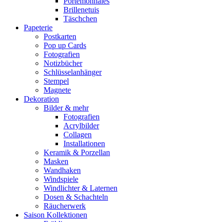
Portemonnaies
Brillenetuis
Täschchen
Papeterie
Postkarten
Pop up Cards
Fotografien
Notizbücher
Schlüsselanhänger
Stempel
Magnete
Dekoration
Bilder & mehr
Fotografien
Acrylbilder
Collagen
Installationen
Keramik & Porzellan
Masken
Wandhaken
Windspiele
Windlichter & Laternen
Dosen & Schachteln
Räucherwerk
Saison Kollektionen