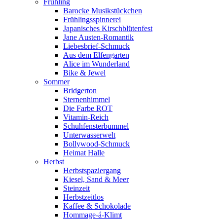
Frühling
Barocke Musikstückchen
Frühlingsspinnerei
Japanisches Kirschblütenfest
Jane Austen-Romantik
Liebesbrief-Schmuck
Aus dem Elfengarten
Alice im Wunderland
Bike & Jewel
Sommer
Bridgerton
Sternenhimmel
Die Farbe ROT
Vitamin-Reich
Schuhfensterbummel
Unterwasserwelt
Bollywood-Schmuck
Heimat Halle
Herbst
Herbstspaziergang
Kiesel, Sand & Meer
Steinzeit
Herbstzeitlos
Kaffee & Schokolade
Hommage-á-Klimt