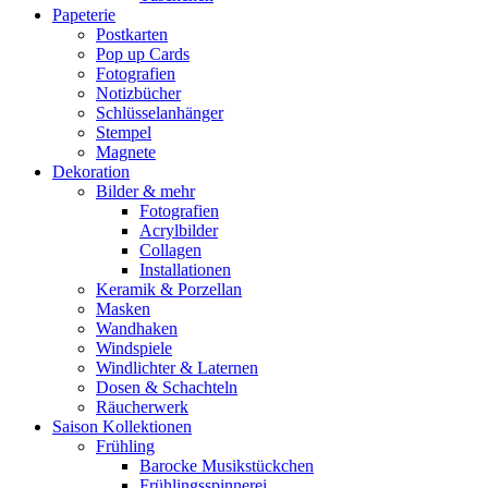
Papeterie
Postkarten
Pop up Cards
Fotografien
Notizbücher
Schlüsselanhänger
Stempel
Magnete
Dekoration
Bilder & mehr
Fotografien
Acrylbilder
Collagen
Installationen
Keramik & Porzellan
Masken
Wandhaken
Windspiele
Windlichter & Laternen
Dosen & Schachteln
Räucherwerk
Saison Kollektionen
Frühling
Barocke Musikstückchen
Frühlingsspinnerei