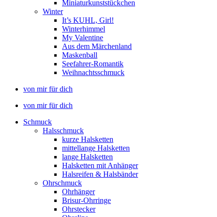
Miniaturkunststückchen
Winter
It’s KUHL, Girl!
Winterhimmel
My Valentine
Aus dem Märchenland
Maskenball
Seefahrer-Romantik
Weihnachtsschmuck
von mir für dich
von mir für dich
Schmuck
Halsschmuck
kurze Halsketten
mittellange Halsketten
lange Halsketten
Halsketten mit Anhänger
Halsreifen & Halsbänder
Ohrschmuck
Ohrhänger
Brisur-Ohrringe
Ohrstecker