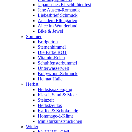
Japanisches Kirschblütenfest
Jane Austen-Romantik
Liebesbrief-Schmuck
Aus dem Elfengarten
Alice im Wunderland
Bike & Jewel
Sommer
Bridgerton
Sternenhimmel
Die Farbe ROT
Vitamin-Reich
Schuhfensterbummel
Unterwasserwelt
Bollywood-Schmuck
Heimat Halle
Herbst
Herbstspaziergang
Kiesel, Sand & Meer
Steinzeit
Herbstzeitlos
Kaffee & Schokolade
Hommage-á-Klimt
Miniaturkunststückchen
Winter
It’s KUHL, Girl!