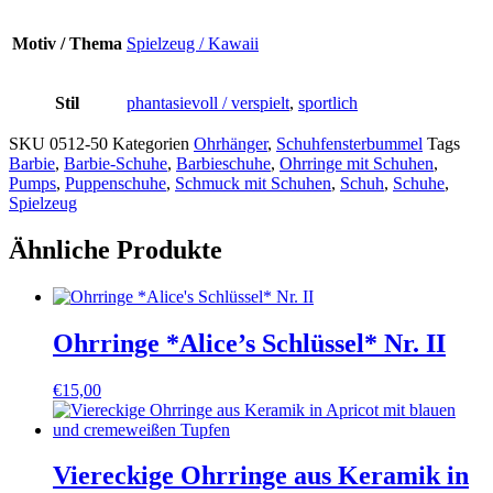
Motiv / Thema
Spielzeug / Kawaii
Stil
phantasievoll / verspielt
,
sportlich
SKU
0512-50
Kategorien
Ohrhänger
,
Schuhfensterbummel
Tags
Barbie
,
Barbie-Schuhe
,
Barbieschuhe
,
Ohrringe mit Schuhen
,
Pumps
,
Puppenschuhe
,
Schmuck mit Schuhen
,
Schuh
,
Schuhe
,
Spielzeug
Ähnliche Produkte
Ohrringe *Alice’s Schlüssel* Nr. II
€
15,00
Viereckige Ohrringe aus Keramik in