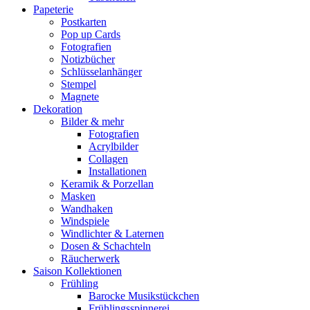
Papeterie
Postkarten
Pop up Cards
Fotografien
Notizbücher
Schlüsselanhänger
Stempel
Magnete
Dekoration
Bilder & mehr
Fotografien
Acrylbilder
Collagen
Installationen
Keramik & Porzellan
Masken
Wandhaken
Windspiele
Windlichter & Laternen
Dosen & Schachteln
Räucherwerk
Saison Kollektionen
Frühling
Barocke Musikstückchen
Frühlingsspinnerei