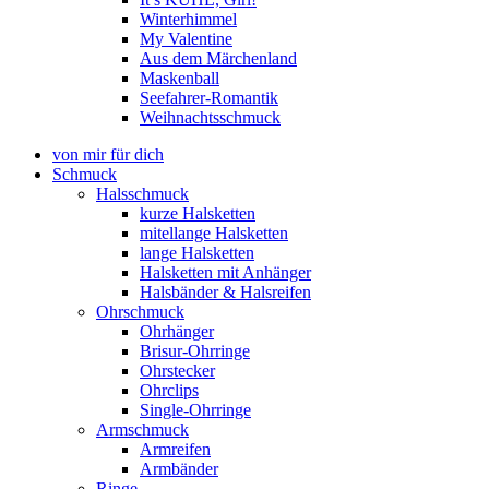
Winterhimmel
My Valentine
Aus dem Märchenland
Maskenball
Seefahrer-Romantik
Weihnachtsschmuck
von mir für dich
Schmuck
Halsschmuck
kurze Halsketten
mitellange Halsketten
lange Halsketten
Halsketten mit Anhänger
Halsbänder & Halsreifen
Ohrschmuck
Ohrhänger
Brisur-Ohrringe
Ohrstecker
Ohrclips
Single-Ohrringe
Armschmuck
Armreifen
Armbänder
Ringe