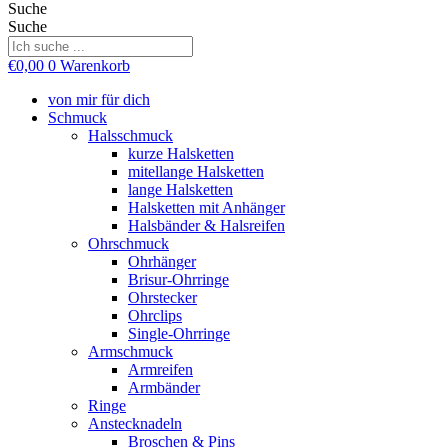
Suche
Suche
€
0,00
0
Warenkorb
von mir für dich
Schmuck
Halsschmuck
kurze Halsketten
mitellange Halsketten
lange Halsketten
Halsketten mit Anhänger
Halsbänder & Halsreifen
Ohrschmuck
Ohrhänger
Brisur-Ohrringe
Ohrstecker
Ohrclips
Single-Ohrringe
Armschmuck
Armreifen
Armbänder
Ringe
Anstecknadeln
Broschen & Pins