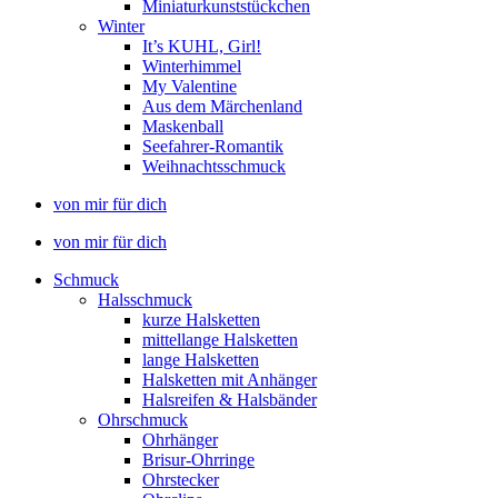
Miniaturkunststückchen
Winter
It’s KUHL, Girl!
Winterhimmel
My Valentine
Aus dem Märchenland
Maskenball
Seefahrer-Romantik
Weihnachtsschmuck
von mir für dich
von mir für dich
Schmuck
Halsschmuck
kurze Halsketten
mittellange Halsketten
lange Halsketten
Halsketten mit Anhänger
Halsreifen & Halsbänder
Ohrschmuck
Ohrhänger
Brisur-Ohrringe
Ohrstecker