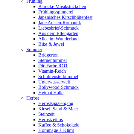
Frühling
Barocke Musikstückchen
Frühlingsspinnerei
Japanisches Kirschblütenfest
Jane Austen-Romantik
Liebesbrief-Schmuck
Aus dem Elfengarten
Alice im Wunderland
Bike & Jewel
Sommer
Bridgerton
Sternenhimmel
Die Farbe ROT
Vitamin-Reich
Schuhfensterbummel
Unterwasserwelt
Bollywood-Schmuck
Heimat Halle
Herbst
Herbstspaziergang
Kiesel, Sand & Meer
Steinzeit
Herbstzeitlos
Kaffee & Schokolade
Hommage-á-Klimt