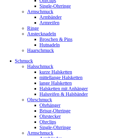
Ohrclips
Single-Ohrringe
Armschmuck
Armbänder
Armreifen
Ringe
Anstecknadeln
Broschen & Pins
Hutnadeln
Haarschmuck
Schmuck
Halsschmuck
kurze Halsketten
mittellange Halsketten
lange Halsketten
Halsketten mit Anhänger
Halsreifen & Halsbänder
Ohrschmuck
Ohrhänger
Brisur-Ohrringe
Ohrstecker
Ohrclips
Single-Ohrringe
Armschmuck