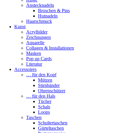
Anstecknadeln
Broschen & Pins
Hutnadeln
Haarschmuck
Kunst
Acrylbilder
Zeichnungen
Aquarelle
Collagen & Installationen
Masken
Pop up Cards
Literatur
Accessoires
… für den Kopf
Mützen
Stirnbänder
Ohrenschützer
… für den Hals
Tücher
Schals
Loops
Taschen
Schultertaschen
Gürteltaschen