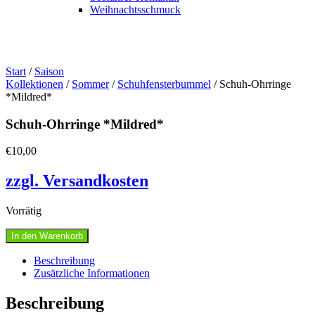
Weihnachtsschmuck
Start
/
Saison
Kollektionen
/
Sommer
/
Schuhfensterbummel
/ Schuh-Ohrringe
*Mildred*
Schuh-Ohrringe *Mildred*
€
10,00
zzgl. Versandkosten
Vorrätig
Schuh-
In den Warenkorb
Ohrringe
*Mildred*
Beschreibung
Menge
Zusätzliche Informationen
Beschreibung