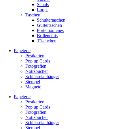
Schals
Loops
Taschen
Schultertaschen
Gürteltaschen
Portemonnaies
Brillenetuis
Täschchen
Papeterie
Postkarten
Pop up Cards
Fotografien
Notizbücher
Schlüsselanhänger
Stempel
Magnete
Papeterie
Postkarten
Pop up Cards
Fotografien
Notizbücher
Schlüsselanhänger
Stempel