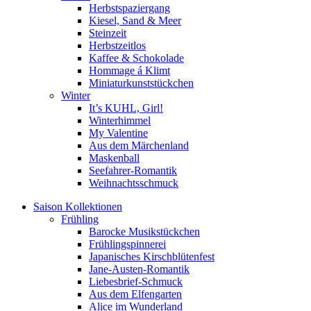
Herbstspaziergang
Kiesel, Sand & Meer
Steinzeit
Herbstzeitlos
Kaffee & Schokolade
Hommage á Klimt
Miniaturkunststückchen
Winter
It’s KUHL, Girl!
Winterhimmel
My Valentine
Aus dem Märchenland
Maskenball
Seefahrer-Romantik
Weihnachtsschmuck
Saison Kollektionen
Frühling
Barocke Musikstückchen
Frühlingspinnerei
Japanisches Kirschblütenfest
Jane-Austen-Romantik
Liebesbrief-Schmuck
Aus dem Elfengarten
Alice im Wunderland