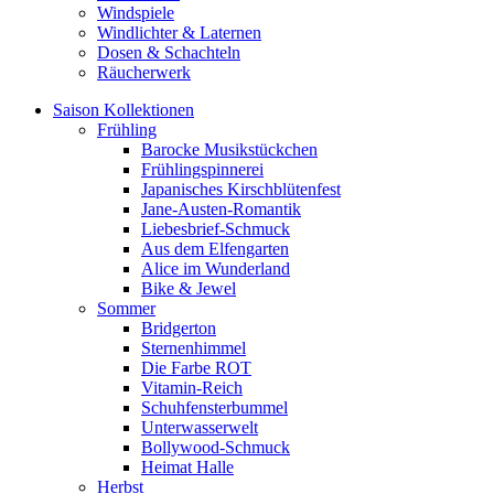
Windspiele
Windlichter & Laternen
Dosen & Schachteln
Räucherwerk
Saison Kollektionen
Frühling
Barocke Musikstückchen
Frühlingspinnerei
Japanisches Kirschblütenfest
Jane-Austen-Romantik
Liebesbrief-Schmuck
Aus dem Elfengarten
Alice im Wunderland
Bike & Jewel
Sommer
Bridgerton
Sternenhimmel
Die Farbe ROT
Vitamin-Reich
Schuhfensterbummel
Unterwasserwelt
Bollywood-Schmuck
Heimat Halle
Herbst