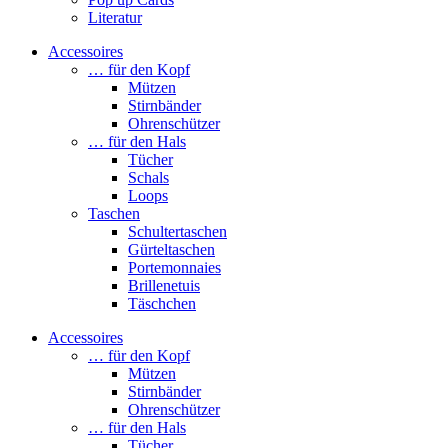
Literatur
Accessoires
… für den Kopf
Mützen
Stirnbänder
Ohrenschützer
… für den Hals
Tücher
Schals
Loops
Taschen
Schultertaschen
Gürteltaschen
Portemonnaies
Brillenetuis
Täschchen
Accessoires
… für den Kopf
Mützen
Stirnbänder
Ohrenschützer
… für den Hals
Tücher