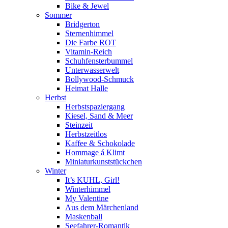
Bike & Jewel
Sommer
Bridgerton
Sternenhimmel
Die Farbe ROT
Vitamin-Reich
Schuhfensterbummel
Unterwasserwelt
Bollywood-Schmuck
Heimat Halle
Herbst
Herbstspaziergang
Kiesel, Sand & Meer
Steinzeit
Herbstzeitlos
Kaffee & Schokolade
Hommage á Klimt
Miniaturkunststückchen
Winter
It’s KUHL, Girl!
Winterhimmel
My Valentine
Aus dem Märchenland
Maskenball
Seefahrer-Romantik