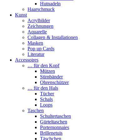
Hutnadeln
Haarschmuck
Kunst
Acrylbilder
Zeichnungen
Aquarelle
Collagen & Installationen
Masken
Pop up Cards
Literatur
Accessoires
… für den Kopf
Mützen
Stirnbänder
Ohrenschützer
… für den Hals
Tücher
Schals
Loops
Taschen
Schultertaschen
Gürteltaschen
Portemonnaies
Brillenetuis
Täschchen