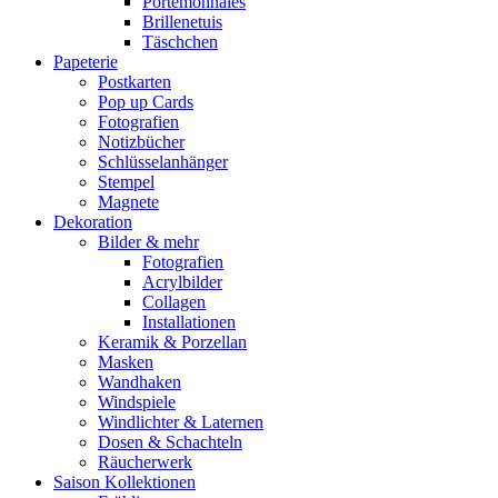
Portemonnaies
Brillenetuis
Täschchen
Papeterie
Postkarten
Pop up Cards
Fotografien
Notizbücher
Schlüsselanhänger
Stempel
Magnete
Dekoration
Bilder & mehr
Fotografien
Acrylbilder
Collagen
Installationen
Keramik & Porzellan
Masken
Wandhaken
Windspiele
Windlichter & Laternen
Dosen & Schachteln
Räucherwerk
Saison Kollektionen