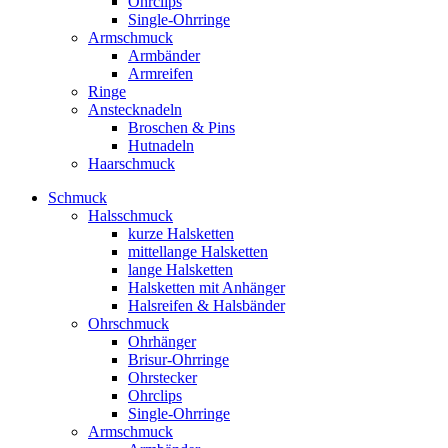
Ohrclips
Single-Ohrringe
Armschmuck
Armbänder
Armreifen
Ringe
Anstecknadeln
Broschen & Pins
Hutnadeln
Haarschmuck
Schmuck
Halsschmuck
kurze Halsketten
mittellange Halsketten
lange Halsketten
Halsketten mit Anhänger
Halsreifen & Halsbänder
Ohrschmuck
Ohrhänger
Brisur-Ohrringe
Ohrstecker
Ohrclips
Single-Ohrringe
Armschmuck