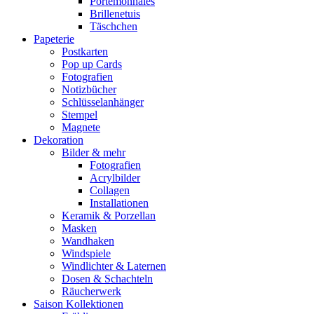
Portemonnaies
Brillenetuis
Täschchen
Papeterie
Postkarten
Pop up Cards
Fotografien
Notizbücher
Schlüsselanhänger
Stempel
Magnete
Dekoration
Bilder & mehr
Fotografien
Acrylbilder
Collagen
Installationen
Keramik & Porzellan
Masken
Wandhaken
Windspiele
Windlichter & Laternen
Dosen & Schachteln
Räucherwerk
Saison Kollektionen