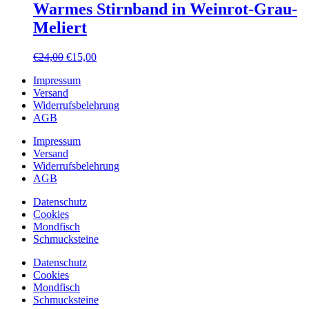
€24,00
€15,00.
Warmes Stirnband in Weinrot-Grau-
Meliert
Ursprünglicher
Aktueller
€
24,00
€
15,00
Preis
Preis
Impressum
war:
ist:
Versand
€24,00
€15,00.
Widerrufsbelehrung
AGB
Impressum
Versand
Widerrufsbelehrung
AGB
Datenschutz
Cookies
Mondfisch
Schmucksteine
Datenschutz
Cookies
Mondfisch
Schmucksteine