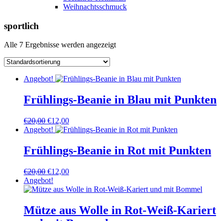
Weihnachtsschmuck
sportlich
Alle 7 Ergebnisse werden angezeigt
Angebot!
Frühlings-Beanie in Blau mit Punkten
Ursprünglicher
Aktueller
€
20,00
€
12,00
Preis
Preis
Angebot!
war:
ist:
€20,00
€12,00.
Frühlings-Beanie in Rot mit Punkten
Ursprünglicher
Aktueller
€
20,00
€
12,00
Preis
Preis
Angebot!
war:
ist:
€20,00
€12,00.
Mütze aus Wolle in Rot-Weiß-Kariert