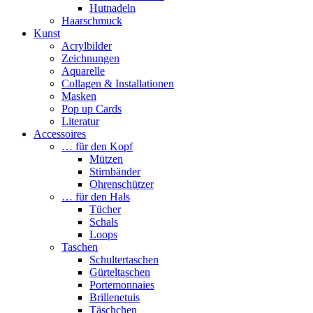
Hutnadeln
Haarschmuck
Kunst
Acrylbilder
Zeichnungen
Aquarelle
Collagen & Installationen
Masken
Pop up Cards
Literatur
Accessoires
… für den Kopf
Mützen
Stirnbänder
Ohrenschützer
… für den Hals
Tücher
Schals
Loops
Taschen
Schultertaschen
Gürteltaschen
Portemonnaies
Brillenetuis
Täschchen