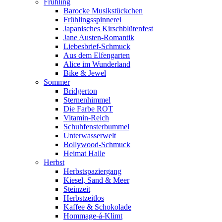
Frühling
Barocke Musikstückchen
Frühlingsspinnerei
Japanisches Kirschblütenfest
Jane Austen-Romantik
Liebesbrief-Schmuck
Aus dem Elfengarten
Alice im Wunderland
Bike & Jewel
Sommer
Bridgerton
Sternenhimmel
Die Farbe ROT
Vitamin-Reich
Schuhfensterbummel
Unterwasserwelt
Bollywood-Schmuck
Heimat Halle
Herbst
Herbstspaziergang
Kiesel, Sand & Meer
Steinzeit
Herbstzeitlos
Kaffee & Schokolade
Hommage-á-Klimt