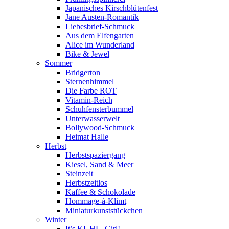
Japanisches Kirschblütenfest
Jane Austen-Romantik
Liebesbrief-Schmuck
Aus dem Elfengarten
Alice im Wunderland
Bike & Jewel
Sommer
Bridgerton
Sternenhimmel
Die Farbe ROT
Vitamin-Reich
Schuhfensterbummel
Unterwasserwelt
Bollywood-Schmuck
Heimat Halle
Herbst
Herbstspaziergang
Kiesel, Sand & Meer
Steinzeit
Herbstzeitlos
Kaffee & Schokolade
Hommage-á-Klimt
Miniaturkunststückchen
Winter
It’s KUHL, Girl!