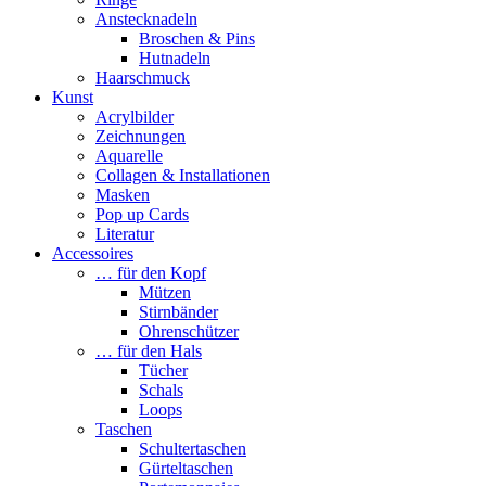
Anstecknadeln
Broschen & Pins
Hutnadeln
Haarschmuck
Kunst
Acrylbilder
Zeichnungen
Aquarelle
Collagen & Installationen
Masken
Pop up Cards
Literatur
Accessoires
… für den Kopf
Mützen
Stirnbänder
Ohrenschützer
… für den Hals
Tücher
Schals
Loops
Taschen
Schultertaschen
Gürteltaschen