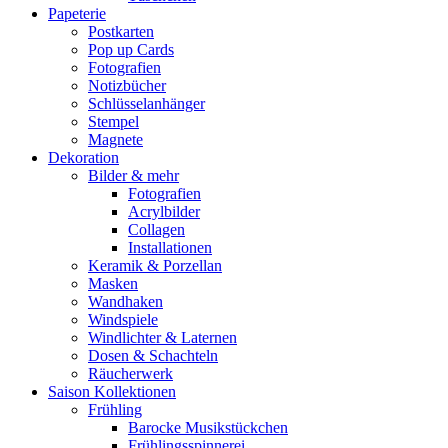
Papeterie
Postkarten
Pop up Cards
Fotografien
Notizbücher
Schlüsselanhänger
Stempel
Magnete
Dekoration
Bilder & mehr
Fotografien
Acrylbilder
Collagen
Installationen
Keramik & Porzellan
Masken
Wandhaken
Windspiele
Windlichter & Laternen
Dosen & Schachteln
Räucherwerk
Saison Kollektionen
Frühling
Barocke Musikstückchen
Frühlingsspinnerei