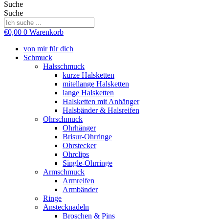
Suche
Suche
€
0,00
0
Warenkorb
von mir für dich
Schmuck
Halsschmuck
kurze Halsketten
mitellange Halsketten
lange Halsketten
Halsketten mit Anhänger
Halsbänder & Halsreifen
Ohrschmuck
Ohrhänger
Brisur-Ohrringe
Ohrstecker
Ohrclips
Single-Ohrringe
Armschmuck
Armreifen
Armbänder
Ringe
Anstecknadeln
Broschen & Pins