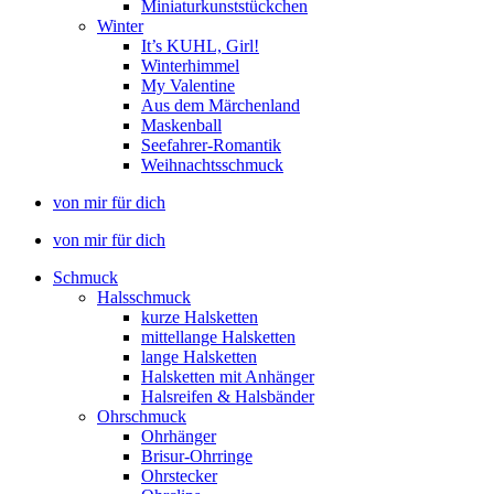
Miniaturkunststückchen
Winter
It’s KUHL, Girl!
Winterhimmel
My Valentine
Aus dem Märchenland
Maskenball
Seefahrer-Romantik
Weihnachtsschmuck
von mir für dich
von mir für dich
Schmuck
Halsschmuck
kurze Halsketten
mittellange Halsketten
lange Halsketten
Halsketten mit Anhänger
Halsreifen & Halsbänder
Ohrschmuck
Ohrhänger
Brisur-Ohrringe
Ohrstecker