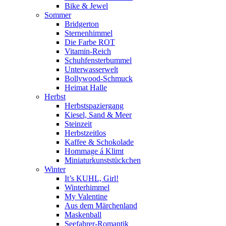
Bike & Jewel
Sommer
Bridgerton
Sternenhimmel
Die Farbe ROT
Vitamin-Reich
Schuhfensterbummel
Unterwasserwelt
Bollywood-Schmuck
Heimat Halle
Herbst
Herbstspaziergang
Kiesel, Sand & Meer
Steinzeit
Herbstzeitlos
Kaffee & Schokolade
Hommage á Klimt
Miniaturkunststückchen
Winter
It’s KUHL, Girl!
Winterhimmel
My Valentine
Aus dem Märchenland
Maskenball
Seefahrer-Romantik