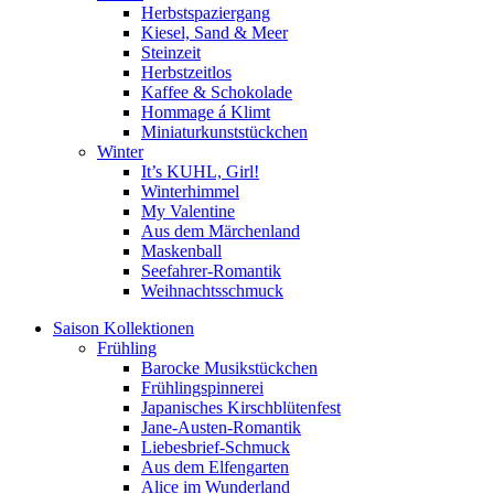
Herbstspaziergang
Kiesel, Sand & Meer
Steinzeit
Herbstzeitlos
Kaffee & Schokolade
Hommage á Klimt
Miniaturkunststückchen
Winter
It’s KUHL, Girl!
Winterhimmel
My Valentine
Aus dem Märchenland
Maskenball
Seefahrer-Romantik
Weihnachtsschmuck
Saison Kollektionen
Frühling
Barocke Musikstückchen
Frühlingspinnerei
Japanisches Kirschblütenfest
Jane-Austen-Romantik
Liebesbrief-Schmuck
Aus dem Elfengarten
Alice im Wunderland