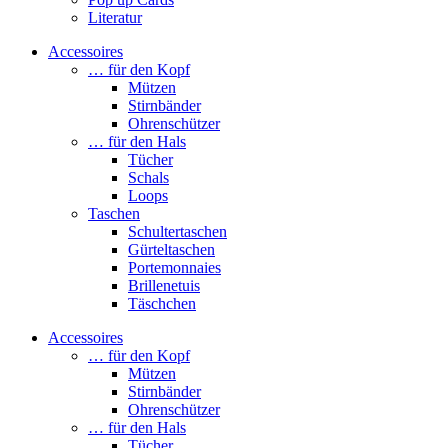
Literatur
Accessoires
… für den Kopf
Mützen
Stirnbänder
Ohrenschützer
… für den Hals
Tücher
Schals
Loops
Taschen
Schultertaschen
Gürteltaschen
Portemonnaies
Brillenetuis
Täschchen
Accessoires
… für den Kopf
Mützen
Stirnbänder
Ohrenschützer
… für den Hals
Tücher