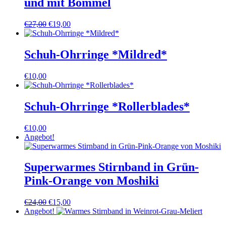
und mit Bommel
Ursprünglicher
Aktueller
€
27,00
€
19,00
Preis
Preis
war:
ist:
€27,00
€19,00.
Schuh-Ohrringe *Mildred*
€
10,00
Schuh-Ohrringe *Rollerblades*
€
10,00
Angebot!
Superwarmes Stirnband in Grün-
Pink-Orange von Moshiki
Ursprünglicher
Aktueller
€
24,00
€
15,00
Preis
Preis
Angebot!
war:
ist: