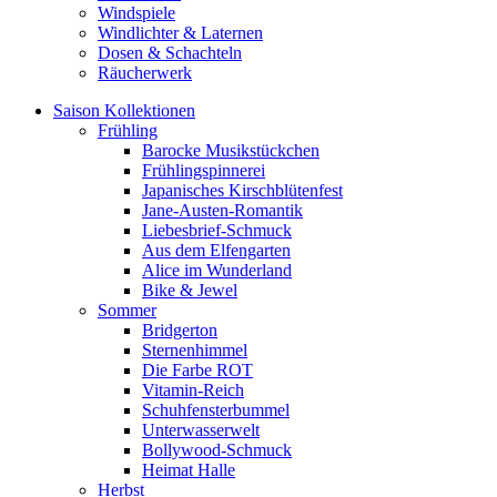
Windspiele
Windlichter & Laternen
Dosen & Schachteln
Räucherwerk
Saison Kollektionen
Frühling
Barocke Musikstückchen
Frühlingspinnerei
Japanisches Kirschblütenfest
Jane-Austen-Romantik
Liebesbrief-Schmuck
Aus dem Elfengarten
Alice im Wunderland
Bike & Jewel
Sommer
Bridgerton
Sternenhimmel
Die Farbe ROT
Vitamin-Reich
Schuhfensterbummel
Unterwasserwelt
Bollywood-Schmuck
Heimat Halle
Herbst