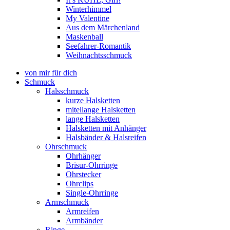
Winterhimmel
My Valentine
Aus dem Märchenland
Maskenball
Seefahrer-Romantik
Weihnachtsschmuck
von mir für dich
Schmuck
Halsschmuck
kurze Halsketten
mitellange Halsketten
lange Halsketten
Halsketten mit Anhänger
Halsbänder & Halsreifen
Ohrschmuck
Ohrhänger
Brisur-Ohrringe
Ohrstecker
Ohrclips
Single-Ohrringe
Armschmuck
Armreifen
Armbänder
Ringe