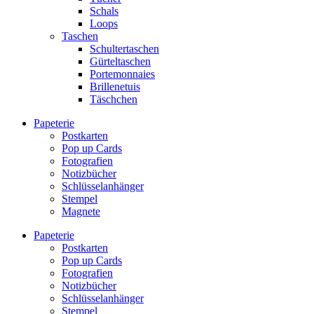
Schals
Loops
Taschen
Schultertaschen
Gürteltaschen
Portemonnaies
Brillenetuis
Täschchen
Papeterie
Postkarten
Pop up Cards
Fotografien
Notizbücher
Schlüsselanhänger
Stempel
Magnete
Papeterie
Postkarten
Pop up Cards
Fotografien
Notizbücher
Schlüsselanhänger
Stempel