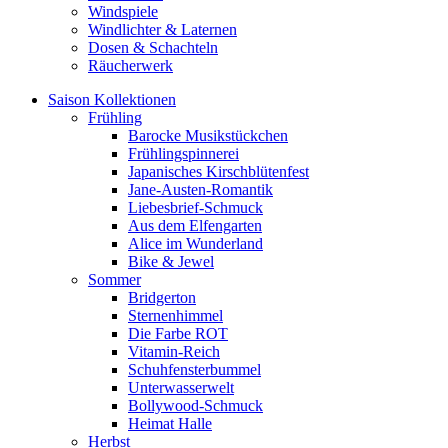
Windspiele
Windlichter & Laternen
Dosen & Schachteln
Räucherwerk
Saison Kollektionen
Frühling
Barocke Musikstückchen
Frühlingspinnerei
Japanisches Kirschblütenfest
Jane-Austen-Romantik
Liebesbrief-Schmuck
Aus dem Elfengarten
Alice im Wunderland
Bike & Jewel
Sommer
Bridgerton
Sternenhimmel
Die Farbe ROT
Vitamin-Reich
Schuhfensterbummel
Unterwasserwelt
Bollywood-Schmuck
Heimat Halle
Herbst