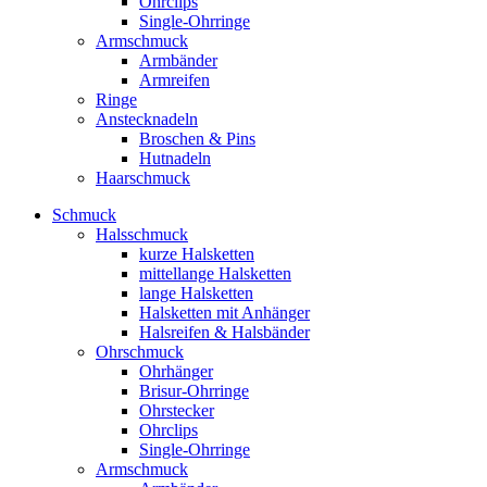
Ohrclips
Single-Ohrringe
Armschmuck
Armbänder
Armreifen
Ringe
Anstecknadeln
Broschen & Pins
Hutnadeln
Haarschmuck
Schmuck
Halsschmuck
kurze Halsketten
mittellange Halsketten
lange Halsketten
Halsketten mit Anhänger
Halsreifen & Halsbänder
Ohrschmuck
Ohrhänger
Brisur-Ohrringe
Ohrstecker
Ohrclips
Single-Ohrringe
Armschmuck