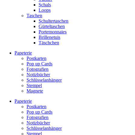
Schals
Loops
Taschen
Schultertaschen
Gürteltaschen
Portemonnaies
Brillenetuis
Täschchen
Papeterie
Postkarten
Pop up Cards
Fotografien
Notizbücher
Schlüsselanhänger
Stempel
Magnete
Papeterie
Postkarten
Pop up Cards
Fotografien
Notizbücher
Schlüsselanhänger
Stempel