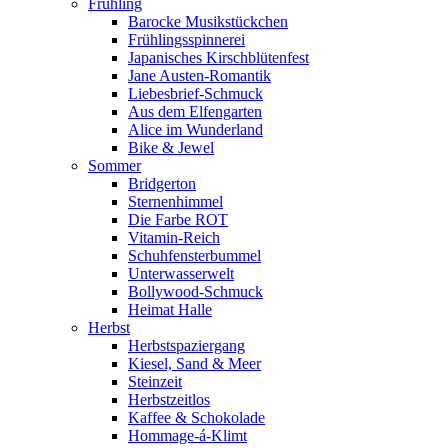
Frühling
Barocke Musikstückchen
Frühlingsspinnerei
Japanisches Kirschblütenfest
Jane Austen-Romantik
Liebesbrief-Schmuck
Aus dem Elfengarten
Alice im Wunderland
Bike & Jewel
Sommer
Bridgerton
Sternenhimmel
Die Farbe ROT
Vitamin-Reich
Schuhfensterbummel
Unterwasserwelt
Bollywood-Schmuck
Heimat Halle
Herbst
Herbstspaziergang
Kiesel, Sand & Meer
Steinzeit
Herbstzeitlos
Kaffee & Schokolade
Hommage-á-Klimt