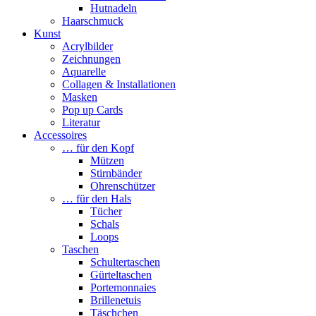
Hutnadeln
Haarschmuck
Kunst
Acrylbilder
Zeichnungen
Aquarelle
Collagen & Installationen
Masken
Pop up Cards
Literatur
Accessoires
… für den Kopf
Mützen
Stirnbänder
Ohrenschützer
… für den Hals
Tücher
Schals
Loops
Taschen
Schultertaschen
Gürteltaschen
Portemonnaies
Brillenetuis
Täschchen