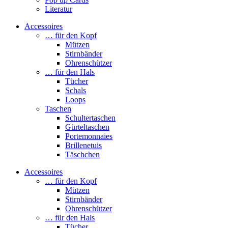
Literatur
Accessoires
… für den Kopf
Mützen
Stirnbänder
Ohrenschützer
… für den Hals
Tücher
Schals
Loops
Taschen
Schultertaschen
Gürteltaschen
Portemonnaies
Brillenetuis
Täschchen
Accessoires
… für den Kopf
Mützen
Stirnbänder
Ohrenschützer
… für den Hals
Tücher