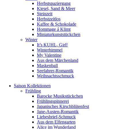
Herbstspaziergang
Kiesel, Sand & Meer
Steinzeit
Herbstzeitlos
Kaffee & Schokolade
Hommage á Klimt
Miniaturkunststückchen
Winter
It’s KUHL, Girl!
Winterhimmel
My Valentine
Aus dem Märchenland
Maskenball
Seefahrer-Romantik
Weihnachtsschmuck
Saison Kollektionen
Frühling
Barocke Musikstückchen
Frühlingspinnerei
Japanisches Kirschblütenfest
Jane-Austen-Romantik
Liebesbrief-Schmuck
Aus dem Elfengarten
Alice im Wunderland