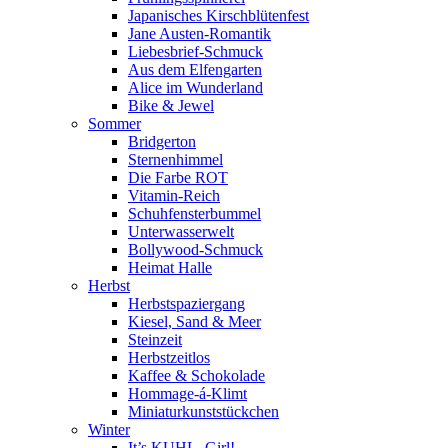
Japanisches Kirschblütenfest
Jane Austen-Romantik
Liebesbrief-Schmuck
Aus dem Elfengarten
Alice im Wunderland
Bike & Jewel
Sommer
Bridgerton
Sternenhimmel
Die Farbe ROT
Vitamin-Reich
Schuhfensterbummel
Unterwasserwelt
Bollywood-Schmuck
Heimat Halle
Herbst
Herbstspaziergang
Kiesel, Sand & Meer
Steinzeit
Herbstzeitlos
Kaffee & Schokolade
Hommage-á-Klimt
Miniaturkunststückchen
Winter
It’s KUHL, Girl!