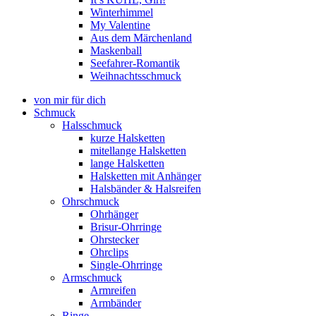
Winterhimmel
My Valentine
Aus dem Märchenland
Maskenball
Seefahrer-Romantik
Weihnachtsschmuck
von mir für dich
Schmuck
Halsschmuck
kurze Halsketten
mitellange Halsketten
lange Halsketten
Halsketten mit Anhänger
Halsbänder & Halsreifen
Ohrschmuck
Ohrhänger
Brisur-Ohrringe
Ohrstecker
Ohrclips
Single-Ohrringe
Armschmuck
Armreifen
Armbänder
Ringe