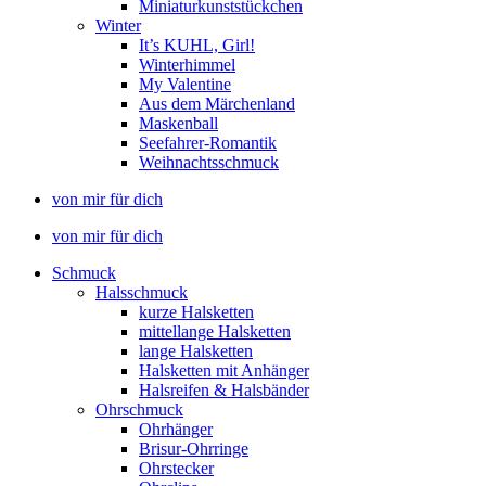
Miniaturkunststückchen
Winter
It’s KUHL, Girl!
Winterhimmel
My Valentine
Aus dem Märchenland
Maskenball
Seefahrer-Romantik
Weihnachtsschmuck
von mir für dich
von mir für dich
Schmuck
Halsschmuck
kurze Halsketten
mittellange Halsketten
lange Halsketten
Halsketten mit Anhänger
Halsreifen & Halsbänder
Ohrschmuck
Ohrhänger
Brisur-Ohrringe
Ohrstecker