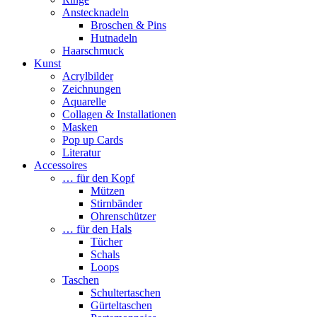
Anstecknadeln
Broschen & Pins
Hutnadeln
Haarschmuck
Kunst
Acrylbilder
Zeichnungen
Aquarelle
Collagen & Installationen
Masken
Pop up Cards
Literatur
Accessoires
… für den Kopf
Mützen
Stirnbänder
Ohrenschützer
… für den Hals
Tücher
Schals
Loops
Taschen
Schultertaschen
Gürteltaschen