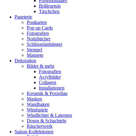
Portemonnaies
Brillenetuis
Täschchen
Papeterie
Postkarten
Pop up Cards
Fotografien
Notizbücher
Schlüsselanhänger
Stempel
Magnete
Dekoration
Bilder & mehr
Fotografien
Acrylbilder
Collagen
Installationen
Keramik & Porzellan
Masken
Wandhaken
Windspiele
Windlichter & Laternen
Dosen & Schachteln
Räucherwerk
Saison Kollektionen