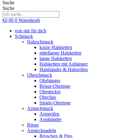
Suche
Suche
€
0,00
0
Warenkorb
von mir für dich
Schmuck
Halsschmuck
kurze Halsketten
mitellange Halsketten
lange Halsketten
Halsketten mit Anhänger
Halsbänder & Halsreifen
Ohrschmuck
Ohrhänger
Brisur-Ohrringe
Ohrstecker
Ohrclips
Single-Ohrringe
Armschmuck
Armreifen
Armbänder
Ringe
Anstecknadeln
Broschen & Pins