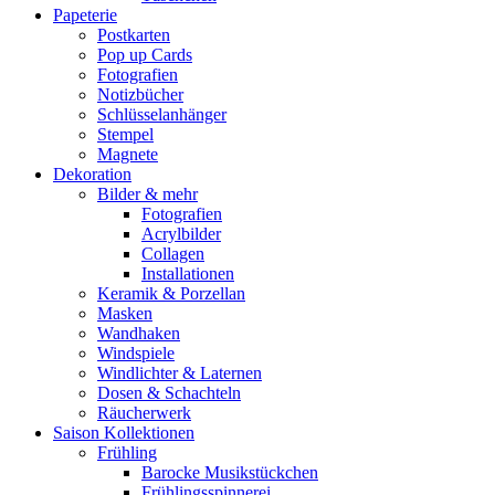
Papeterie
Postkarten
Pop up Cards
Fotografien
Notizbücher
Schlüsselanhänger
Stempel
Magnete
Dekoration
Bilder & mehr
Fotografien
Acrylbilder
Collagen
Installationen
Keramik & Porzellan
Masken
Wandhaken
Windspiele
Windlichter & Laternen
Dosen & Schachteln
Räucherwerk
Saison Kollektionen
Frühling
Barocke Musikstückchen
Frühlingsspinnerei