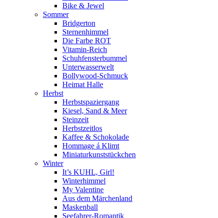
Bike & Jewel
Sommer
Bridgerton
Sternenhimmel
Die Farbe ROT
Vitamin-Reich
Schuhfensterbummel
Unterwasserwelt
Bollywood-Schmuck
Heimat Halle
Herbst
Herbstspaziergang
Kiesel, Sand & Meer
Steinzeit
Herbstzeitlos
Kaffee & Schokolade
Hommage á Klimt
Miniaturkunststückchen
Winter
It’s KUHL, Girl!
Winterhimmel
My Valentine
Aus dem Märchenland
Maskenball
Seefahrer-Romantik