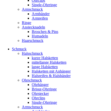
Ohrclips
Single-Ohrringe
Armschmuck
Armbänder
Armreifen
Ringe
Anstecknadeln
Broschen & Pins
Hutnadeln
Haarschmuck
Schmuck
Halsschmuck
kurze Halsketten
mittellange Halsketten
lange Halsketten
Halsketten mit Anhänger
Halsreifen & Halsbänder
Ohrschmuck
Ohrhänger
Brisur-Ohrringe
Ohrstecker
Ohrclips
Single-Ohrringe
Armschmuck