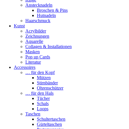
Anstecknadeln
Broschen & Pins
Hutnadeln
Haarschmuck
Kunst
Acrylbilder
Zeichnungen
Aquarelle
Collagen & Installationen
Masken
Pop up Cards
Literatur
Accessoires
… für den Kopf
Mützen
Stirnbänder
Ohrenschützer
… für den Hals
Tücher
Schals
Loops
Taschen
Schultertaschen
Gürteltaschen