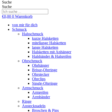
Suche
Suche
€
0,00
0
Warenkorb
von mir für dich
Schmuck
Halsschmuck
kurze Halsketten
mitellange Halsketten
lange Halsketten
Halsketten mit Anhänger
Halsbänder & Halsreifen
Ohrschmuck
Ohrhänger
Brisur-Ohrringe
Ohrstecker
Ohrclips
Single-Ohrringe
Armschmuck
Armreifen
Armbänder
Ringe
Anstecknadeln
Broschen & Pins