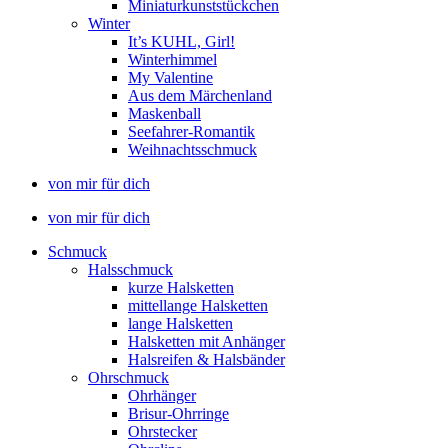
Miniaturkunststückchen
Winter
It’s KUHL, Girl!
Winterhimmel
My Valentine
Aus dem Märchenland
Maskenball
Seefahrer-Romantik
Weihnachtsschmuck
von mir für dich
von mir für dich
Schmuck
Halsschmuck
kurze Halsketten
mittellange Halsketten
lange Halsketten
Halsketten mit Anhänger
Halsreifen & Halsbänder
Ohrschmuck
Ohrhänger
Brisur-Ohrringe
Ohrstecker