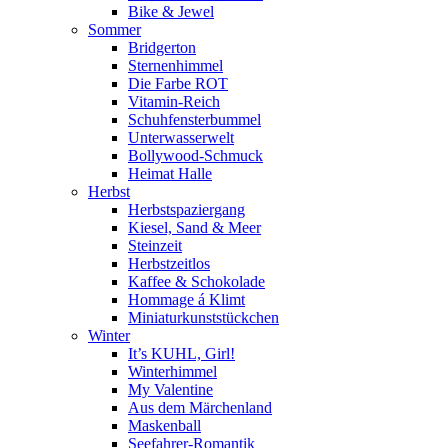
Bike & Jewel
Sommer
Bridgerton
Sternenhimmel
Die Farbe ROT
Vitamin-Reich
Schuhfensterbummel
Unterwasserwelt
Bollywood-Schmuck
Heimat Halle
Herbst
Herbstspaziergang
Kiesel, Sand & Meer
Steinzeit
Herbstzeitlos
Kaffee & Schokolade
Hommage á Klimt
Miniaturkunststückchen
Winter
It’s KUHL, Girl!
Winterhimmel
My Valentine
Aus dem Märchenland
Maskenball
Seefahrer-Romantik