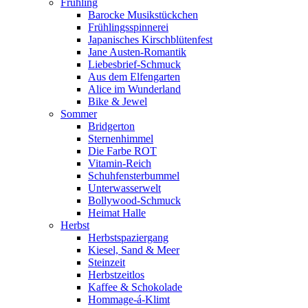
Frühling
Barocke Musikstückchen
Frühlingsspinnerei
Japanisches Kirschblütenfest
Jane Austen-Romantik
Liebesbrief-Schmuck
Aus dem Elfengarten
Alice im Wunderland
Bike & Jewel
Sommer
Bridgerton
Sternenhimmel
Die Farbe ROT
Vitamin-Reich
Schuhfensterbummel
Unterwasserwelt
Bollywood-Schmuck
Heimat Halle
Herbst
Herbstspaziergang
Kiesel, Sand & Meer
Steinzeit
Herbstzeitlos
Kaffee & Schokolade
Hommage-á-Klimt