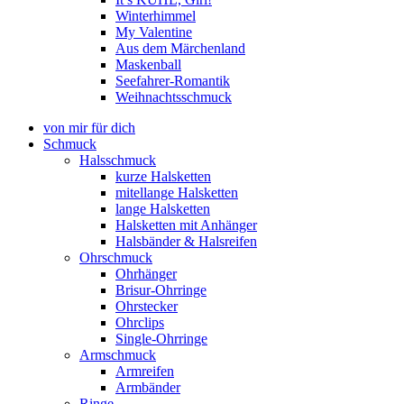
Winterhimmel
My Valentine
Aus dem Märchenland
Maskenball
Seefahrer-Romantik
Weihnachtsschmuck
von mir für dich
Schmuck
Halsschmuck
kurze Halsketten
mitellange Halsketten
lange Halsketten
Halsketten mit Anhänger
Halsbänder & Halsreifen
Ohrschmuck
Ohrhänger
Brisur-Ohrringe
Ohrstecker
Ohrclips
Single-Ohrringe
Armschmuck
Armreifen
Armbänder
Ringe