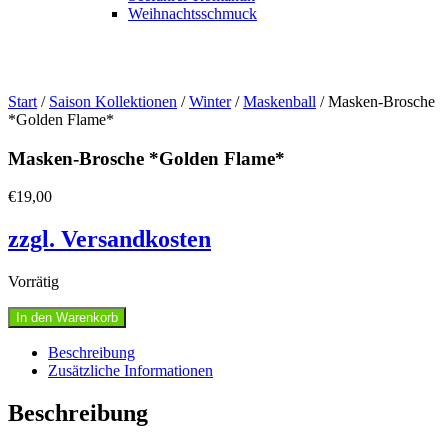
Weihnachtsschmuck
Start
/
Saison Kollektionen
/
Winter
/
Maskenball
/ Masken-Brosche
*Golden Flame*
Masken-Brosche *Golden Flame*
€
19,00
zzgl. Versandkosten
Vorrätig
Masken-
In den Warenkorb
Brosche
*Golden
Beschreibung
Flame*
Zusätzliche Informationen
Menge
Beschreibung