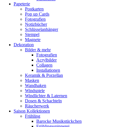
Papeterie
Postkarten
Pop up Cards
Fotografien
Notizbücher
Schlüsselanhänger
Stempel
Magnete
Dekoration
Bilder & mehr
Fotografien
Acrylbilder
Collagen
Installationen
Keramik & Porzellan
Masken
Wandhaken
Windspiele
Windlichter & Laternen
Dosen & Schachteln
Räucherwerk
Saison Kollektionen
Frühling
Barocke Musikstückchen
Frühlingsspinnerei