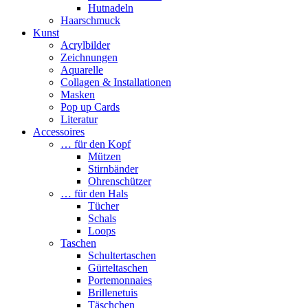
Hutnadeln
Haarschmuck
Kunst
Acrylbilder
Zeichnungen
Aquarelle
Collagen & Installationen
Masken
Pop up Cards
Literatur
Accessoires
… für den Kopf
Mützen
Stirnbänder
Ohrenschützer
… für den Hals
Tücher
Schals
Loops
Taschen
Schultertaschen
Gürteltaschen
Portemonnaies
Brillenetuis
Täschchen