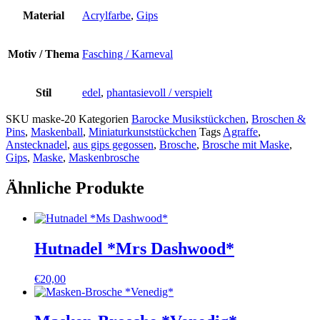
Material
Acrylfarbe
,
Gips
Motiv / Thema
Fasching / Karneval
Stil
edel
,
phantasievoll / verspielt
SKU
maske-20
Kategorien
Barocke Musikstückchen
,
Broschen &
Pins
,
Maskenball
,
Miniaturkunststückchen
Tags
Agraffe
,
Anstecknadel
,
aus gips gegossen
,
Brosche
,
Brosche mit Maske
,
Gips
,
Maske
,
Maskenbrosche
Ähnliche Produkte
Hutnadel *Mrs Dashwood*
€
20,00