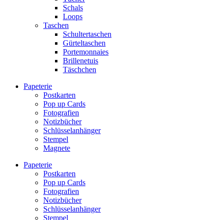
Schals
Loops
Taschen
Schultertaschen
Gürteltaschen
Portemonnaies
Brillenetuis
Täschchen
Papeterie
Postkarten
Pop up Cards
Fotografien
Notizbücher
Schlüsselanhänger
Stempel
Magnete
Papeterie
Postkarten
Pop up Cards
Fotografien
Notizbücher
Schlüsselanhänger
Stempel