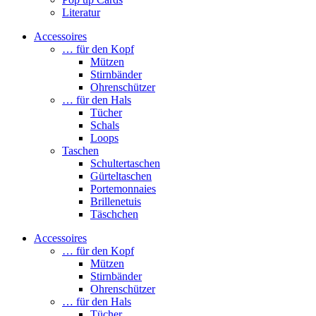
Literatur
Accessoires
… für den Kopf
Mützen
Stirnbänder
Ohrenschützer
… für den Hals
Tücher
Schals
Loops
Taschen
Schultertaschen
Gürteltaschen
Portemonnaies
Brillenetuis
Täschchen
Accessoires
… für den Kopf
Mützen
Stirnbänder
Ohrenschützer
… für den Hals
Tücher