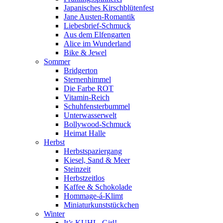
Japanisches Kirschblütenfest
Jane Austen-Romantik
Liebesbrief-Schmuck
Aus dem Elfengarten
Alice im Wunderland
Bike & Jewel
Sommer
Bridgerton
Sternenhimmel
Die Farbe ROT
Vitamin-Reich
Schuhfensterbummel
Unterwasserwelt
Bollywood-Schmuck
Heimat Halle
Herbst
Herbstspaziergang
Kiesel, Sand & Meer
Steinzeit
Herbstzeitlos
Kaffee & Schokolade
Hommage-á-Klimt
Miniaturkunststückchen
Winter
It’s KUHL, Girl!