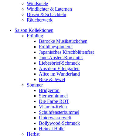
Windspiele
Windlichter & Laternen
Dosen & Schachteln
Räucherwerk
Saison Kollektionen
Frühling
Barocke Musikstückchen
Frühlingspinnerei
Japanisches Kirschblütenfest
Jane-Austen-Romantik
Liebesbrief-Schmuck
Aus dem Elfengarten
Alice im Wunderland
Bike & Jewel
Sommer
Bridgerton
Sternenhimmel
Die Farbe ROT
Vitamin-Reich
Schuhfensterbummel
Unterwasserwelt
Bollywood-Schmuck
Heimat Halle
Herbst