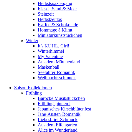
Herbstspaziergang
Kiesel, Sand & Meer
Steinzeit
Herbstzeitlos
Kaffee & Schokolade
Hommage á Klimt
Miniaturkunststückchen
Winter
It’s KUHL, Girl!
Winterhimmel
My Valentine
Aus dem Märchenland
Maskenball
Seefahrer-Romantik
Weihnachtsschmuck
Saison Kollektionen
Frühling
Barocke Musikstückchen
Frühlingspinnerei
Japanisches Kirschblütenfest
Jane-Austen-Romantik
Liebesbrief-Schmuck
Aus dem Elfengarten
Alice im Wunderland