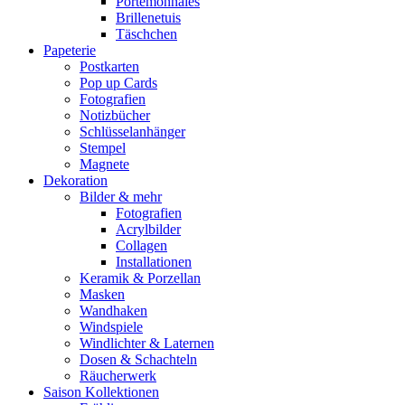
Portemonnaies
Brillenetuis
Täschchen
Papeterie
Postkarten
Pop up Cards
Fotografien
Notizbücher
Schlüsselanhänger
Stempel
Magnete
Dekoration
Bilder & mehr
Fotografien
Acrylbilder
Collagen
Installationen
Keramik & Porzellan
Masken
Wandhaken
Windspiele
Windlichter & Laternen
Dosen & Schachteln
Räucherwerk
Saison Kollektionen