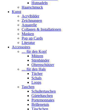
Hutnadeln
Haarschmuck
Kunst
Acrylbilder
Zeichnungen
Aquarelle
Collagen & Installationen
Masken
Pop up Cards
Literatur
Accessoires
… für den Kopf
Mützen
Stirnbänder
Ohrenschützer
… für den Hals
Tücher
Schals
Loops
Taschen
Schultertaschen
Gürteltaschen
Portemonnaies
Brillenetuis
Täschchen