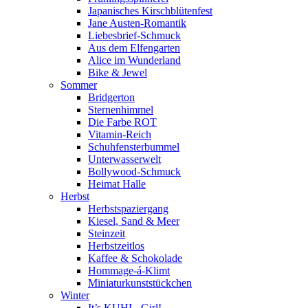
Japanisches Kirschblütenfest
Jane Austen-Romantik
Liebesbrief-Schmuck
Aus dem Elfengarten
Alice im Wunderland
Bike & Jewel
Sommer
Bridgerton
Sternenhimmel
Die Farbe ROT
Vitamin-Reich
Schuhfensterbummel
Unterwasserwelt
Bollywood-Schmuck
Heimat Halle
Herbst
Herbstspaziergang
Kiesel, Sand & Meer
Steinzeit
Herbstzeitlos
Kaffee & Schokolade
Hommage-á-Klimt
Miniaturkunststückchen
Winter
It’s KUHL, Girl!