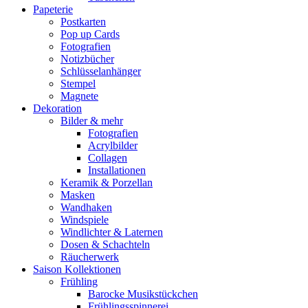
Papeterie
Postkarten
Pop up Cards
Fotografien
Notizbücher
Schlüsselanhänger
Stempel
Magnete
Dekoration
Bilder & mehr
Fotografien
Acrylbilder
Collagen
Installationen
Keramik & Porzellan
Masken
Wandhaken
Windspiele
Windlichter & Laternen
Dosen & Schachteln
Räucherwerk
Saison Kollektionen
Frühling
Barocke Musikstückchen
Frühlingsspinnerei