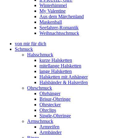
Winterhimmel
My Valentine
Aus dem Märchenland
Maskenball
Seefahrer-Romantik
Weihnachtsschmuck
von mir für dich
Schmuck
Halsschmuck
kurze Halsketten
mitellange Halsketten
lange Halsketten
Halsketten mit Anhänger
Halsbänder & Halsreifen
Ohrschmuck
Ohrhänger
Brisur-Ohrringe
Ohrstecker
Ohrclips
Single-Ohrringe
Armschmuck
Armreifen
Armbänder
Ringe