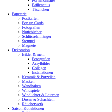
Portemonnaies
Brillenetuis
Täschchen
Papeterie
Postkarten
Pop up Cards
Fotografien
Notizbücher
Schlüsselanhänger
Stempel
Magnete
Dekoration
Bilder & mehr
Fotografien
Acrylbilder
Collagen
Installationen
Keramik & Porzellan
Masken
Wandhaken
Windspiele
Windlichter & Laternen
Dosen & Schachteln
Räucherwerk
Saison Kollektionen