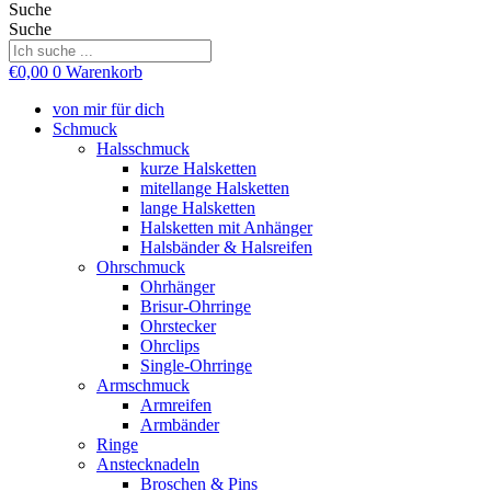
Suche
Suche
€
0,00
0
Warenkorb
von mir für dich
Schmuck
Halsschmuck
kurze Halsketten
mitellange Halsketten
lange Halsketten
Halsketten mit Anhänger
Halsbänder & Halsreifen
Ohrschmuck
Ohrhänger
Brisur-Ohrringe
Ohrstecker
Ohrclips
Single-Ohrringe
Armschmuck
Armreifen
Armbänder
Ringe
Anstecknadeln
Broschen & Pins