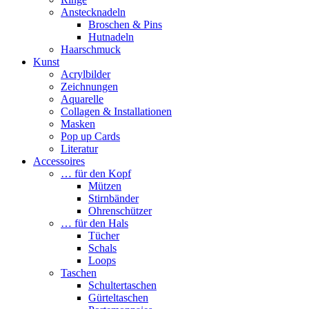
Anstecknadeln
Broschen & Pins
Hutnadeln
Haarschmuck
Kunst
Acrylbilder
Zeichnungen
Aquarelle
Collagen & Installationen
Masken
Pop up Cards
Literatur
Accessoires
… für den Kopf
Mützen
Stirnbänder
Ohrenschützer
… für den Hals
Tücher
Schals
Loops
Taschen
Schultertaschen
Gürteltaschen