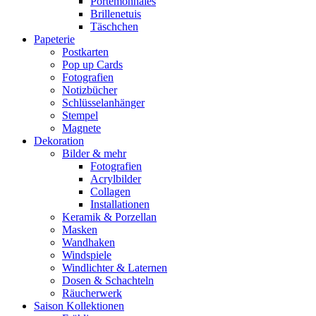
Portemonnaies
Brillenetuis
Täschchen
Papeterie
Postkarten
Pop up Cards
Fotografien
Notizbücher
Schlüsselanhänger
Stempel
Magnete
Dekoration
Bilder & mehr
Fotografien
Acrylbilder
Collagen
Installationen
Keramik & Porzellan
Masken
Wandhaken
Windspiele
Windlichter & Laternen
Dosen & Schachteln
Räucherwerk
Saison Kollektionen