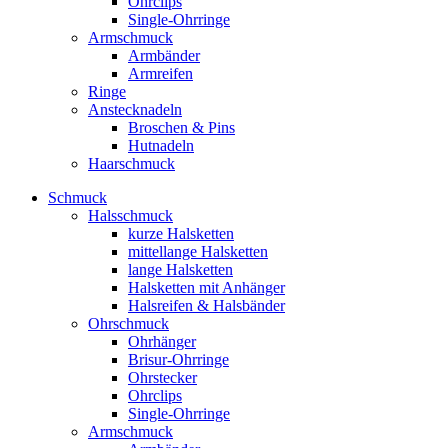
Ohrclips
Single-Ohrringe
Armschmuck
Armbänder
Armreifen
Ringe
Anstecknadeln
Broschen & Pins
Hutnadeln
Haarschmuck
Schmuck
Halsschmuck
kurze Halsketten
mittellange Halsketten
lange Halsketten
Halsketten mit Anhänger
Halsreifen & Halsbänder
Ohrschmuck
Ohrhänger
Brisur-Ohrringe
Ohrstecker
Ohrclips
Single-Ohrringe
Armschmuck