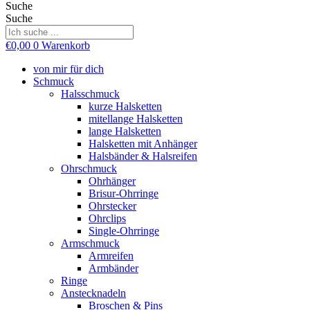
Suche
Suche
€
0,00
0
Warenkorb
von mir für dich
Schmuck
Halsschmuck
kurze Halsketten
mitellange Halsketten
lange Halsketten
Halsketten mit Anhänger
Halsbänder & Halsreifen
Ohrschmuck
Ohrhänger
Brisur-Ohrringe
Ohrstecker
Ohrclips
Single-Ohrringe
Armschmuck
Armreifen
Armbänder
Ringe
Anstecknadeln
Broschen & Pins