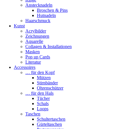
Anstecknadeln
Broschen & Pins
Hutnadeln
Haarschmuck
Kunst
Acrylbilder
Zeichnungen
Aquarelle
Collagen & Installationen
Masken
Pop up Cards
Literatur
Accessoires
… für den Kopf
Mützen
Stirnbänder
Ohrenschützer
… für den Hals
Tücher
Schals
Loops
Taschen
Schultertaschen
Gürteltaschen