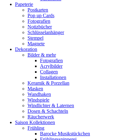
Papeterie
Postkarten
Pop up Cards
Fotografien
Notizbücher
Schlüsselanhänger
Stempel
Magnete
Dekoration
Bilder & mehr
Fotografien
Acrylbilder
Collagen
Installationen
Keramik & Porzellan
Masken
Wandhaken
Windspiele
Windlichter & Laternen
Dosen & Schachteln
Räucherwerk
Saison Kollektionen
Frühling
Barocke Musikstückchen
Frühlingsspinnerei