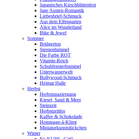
Japanisches Kirschblütenfest
Jane Austen-Romantik
Liebesbrief-Schmuck
Aus dem Elfengarten
Alice im Wunderland
Bike & Jewel
Sommer
Bridgerton
Sternenhimmel
Die Farbe ROT
Vitamin-Reich
Schuhfensterbummel
Unterwasserwelt
Bollywood-Schmuck
Heimat Halle
Herbst
Herbstspaziergang
Kiesel, Sand & Meer
Steinzeit
Herbstzeitlos
Kaffee & Schokolade
Hommage-á-Klimt
Miniaturkunststückchen
Winter
It’s KUHL, Girl!