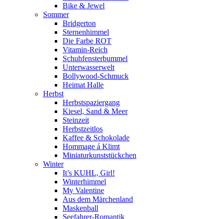
Bike & Jewel
Sommer
Bridgerton
Sternenhimmel
Die Farbe ROT
Vitamin-Reich
Schuhfensterbummel
Unterwasserwelt
Bollywood-Schmuck
Heimat Halle
Herbst
Herbstspaziergang
Kiesel, Sand & Meer
Steinzeit
Herbstzeitlos
Kaffee & Schokolade
Hommage á Klimt
Miniaturkunststückchen
Winter
It’s KUHL, Girl!
Winterhimmel
My Valentine
Aus dem Märchenland
Maskenball
Seefahrer-Romantik