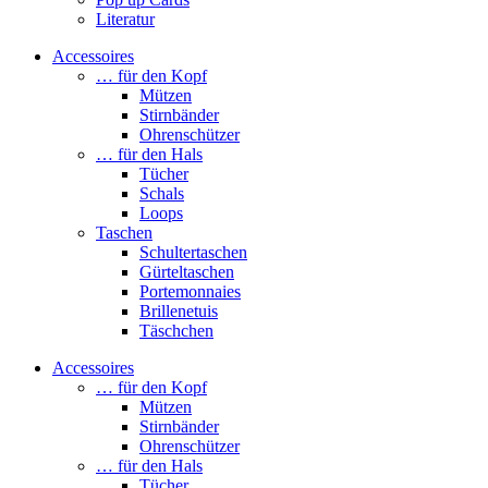
Literatur
Accessoires
… für den Kopf
Mützen
Stirnbänder
Ohrenschützer
… für den Hals
Tücher
Schals
Loops
Taschen
Schultertaschen
Gürteltaschen
Portemonnaies
Brillenetuis
Täschchen
Accessoires
… für den Kopf
Mützen
Stirnbänder
Ohrenschützer
… für den Hals
Tücher