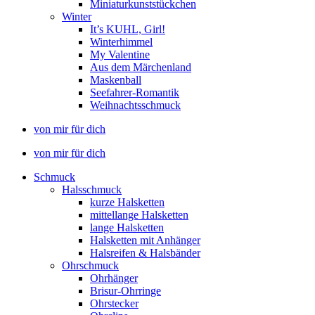
Miniaturkunststückchen
Winter
It’s KUHL, Girl!
Winterhimmel
My Valentine
Aus dem Märchenland
Maskenball
Seefahrer-Romantik
Weihnachtsschmuck
von mir für dich
von mir für dich
Schmuck
Halsschmuck
kurze Halsketten
mittellange Halsketten
lange Halsketten
Halsketten mit Anhänger
Halsreifen & Halsbänder
Ohrschmuck
Ohrhänger
Brisur-Ohrringe
Ohrstecker