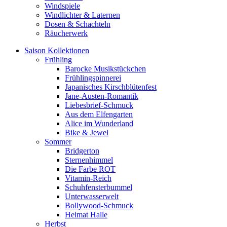
Windspiele
Windlichter & Laternen
Dosen & Schachteln
Räucherwerk
Saison Kollektionen
Frühling
Barocke Musikstückchen
Frühlingspinnerei
Japanisches Kirschblütenfest
Jane-Austen-Romantik
Liebesbrief-Schmuck
Aus dem Elfengarten
Alice im Wunderland
Bike & Jewel
Sommer
Bridgerton
Sternenhimmel
Die Farbe ROT
Vitamin-Reich
Schuhfensterbummel
Unterwasserwelt
Bollywood-Schmuck
Heimat Halle
Herbst