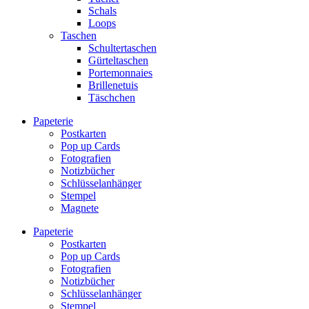
Schals
Loops
Taschen
Schultertaschen
Gürteltaschen
Portemonnaies
Brillenetuis
Täschchen
Papeterie
Postkarten
Pop up Cards
Fotografien
Notizbücher
Schlüsselanhänger
Stempel
Magnete
Papeterie
Postkarten
Pop up Cards
Fotografien
Notizbücher
Schlüsselanhänger
Stempel