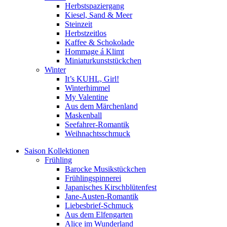
Herbstspaziergang
Kiesel, Sand & Meer
Steinzeit
Herbstzeitlos
Kaffee & Schokolade
Hommage á Klimt
Miniaturkunststückchen
Winter
It’s KUHL, Girl!
Winterhimmel
My Valentine
Aus dem Märchenland
Maskenball
Seefahrer-Romantik
Weihnachtsschmuck
Saison Kollektionen
Frühling
Barocke Musikstückchen
Frühlingspinnerei
Japanisches Kirschblütenfest
Jane-Austen-Romantik
Liebesbrief-Schmuck
Aus dem Elfengarten
Alice im Wunderland