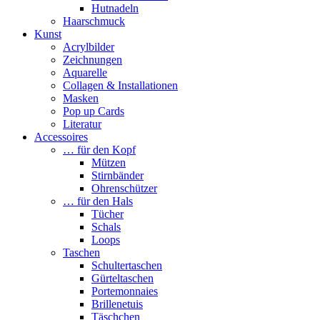
Hutnadeln
Haarschmuck
Kunst
Acrylbilder
Zeichnungen
Aquarelle
Collagen & Installationen
Masken
Pop up Cards
Literatur
Accessoires
… für den Kopf
Mützen
Stirnbänder
Ohrenschützer
… für den Hals
Tücher
Schals
Loops
Taschen
Schultertaschen
Gürteltaschen
Portemonnaies
Brillenetuis
Täschchen