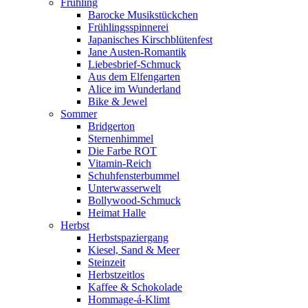
Frühling
Barocke Musikstückchen
Frühlingsspinnerei
Japanisches Kirschblütenfest
Jane Austen-Romantik
Liebesbrief-Schmuck
Aus dem Elfengarten
Alice im Wunderland
Bike & Jewel
Sommer
Bridgerton
Sternenhimmel
Die Farbe ROT
Vitamin-Reich
Schuhfensterbummel
Unterwasserwelt
Bollywood-Schmuck
Heimat Halle
Herbst
Herbstspaziergang
Kiesel, Sand & Meer
Steinzeit
Herbstzeitlos
Kaffee & Schokolade
Hommage-á-Klimt