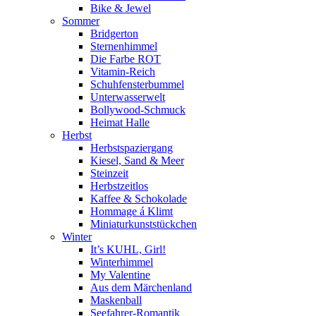
Bike & Jewel
Sommer
Bridgerton
Sternenhimmel
Die Farbe ROT
Vitamin-Reich
Schuhfensterbummel
Unterwasserwelt
Bollywood-Schmuck
Heimat Halle
Herbst
Herbstspaziergang
Kiesel, Sand & Meer
Steinzeit
Herbstzeitlos
Kaffee & Schokolade
Hommage á Klimt
Miniaturkunststückchen
Winter
It’s KUHL, Girl!
Winterhimmel
My Valentine
Aus dem Märchenland
Maskenball
Seefahrer-Romantik