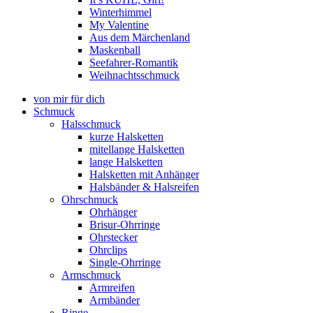
Winterhimmel
My Valentine
Aus dem Märchenland
Maskenball
Seefahrer-Romantik
Weihnachtsschmuck
von mir für dich
Schmuck
Halsschmuck
kurze Halsketten
mitellange Halsketten
lange Halsketten
Halsketten mit Anhänger
Halsbänder & Halsreifen
Ohrschmuck
Ohrhänger
Brisur-Ohrringe
Ohrstecker
Ohrclips
Single-Ohrringe
Armschmuck
Armreifen
Armbänder
Ringe