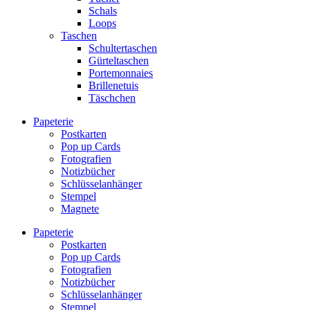
Schals
Loops
Taschen
Schultertaschen
Gürteltaschen
Portemonnaies
Brillenetuis
Täschchen
Papeterie
Postkarten
Pop up Cards
Fotografien
Notizbücher
Schlüsselanhänger
Stempel
Magnete
Papeterie
Postkarten
Pop up Cards
Fotografien
Notizbücher
Schlüsselanhänger
Stempel