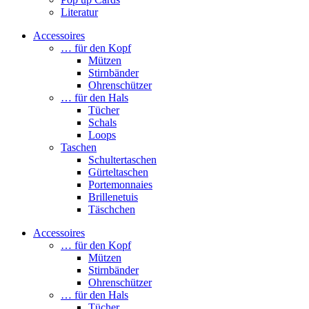
Literatur
Accessoires
… für den Kopf
Mützen
Stirnbänder
Ohrenschützer
… für den Hals
Tücher
Schals
Loops
Taschen
Schultertaschen
Gürteltaschen
Portemonnaies
Brillenetuis
Täschchen
Accessoires
… für den Kopf
Mützen
Stirnbänder
Ohrenschützer
… für den Hals
Tücher