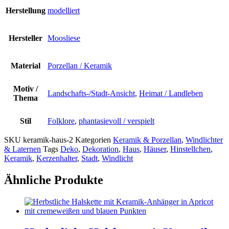
Herstellung
modelliert
Hersteller
Moosliese
Material
Porzellan / Keramik
Motiv /
Landschafts-/Stadt-Ansicht
,
Heimat / Landleben
Thema
Stil
Folklore
,
phantasievoll / verspielt
SKU
keramik-haus-2
Kategorien
Keramik & Porzellan
,
Windlichter
& Laternen
Tags
Deko
,
Dekoration
,
Haus
,
Häuser
,
Hinstellchen
,
Keramik
,
Kerzenhalter
,
Stadt
,
Windlicht
Ähnliche Produkte