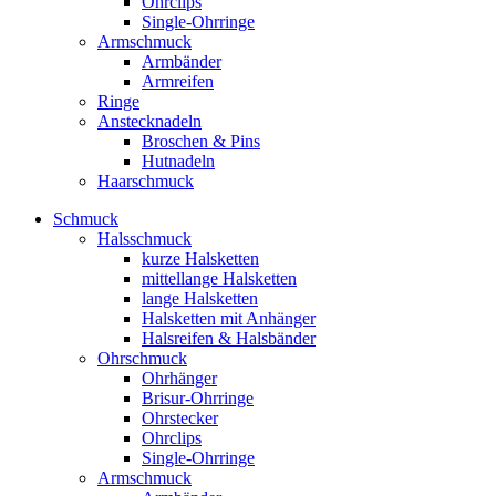
Ohrclips
Single-Ohrringe
Armschmuck
Armbänder
Armreifen
Ringe
Anstecknadeln
Broschen & Pins
Hutnadeln
Haarschmuck
Schmuck
Halsschmuck
kurze Halsketten
mittellange Halsketten
lange Halsketten
Halsketten mit Anhänger
Halsreifen & Halsbänder
Ohrschmuck
Ohrhänger
Brisur-Ohrringe
Ohrstecker
Ohrclips
Single-Ohrringe
Armschmuck