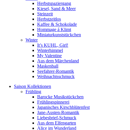
Herbstspaziergang
Kiesel, Sand & Meer
Steinzeit
Herbstzeitlos
Kaffee & Schokolade
Hommage á Klimt
Miniaturkunststückchen
Winter
It’s KUHL, Girl!
Winterhimmel
My Valentine
Aus dem Märchenland
Maskenball
Seefahrer-Romantik
Weihnachtsschmuck
Saison Kollektionen
Frühling
Barocke Musikstückchen
Frühlingspinnerei
Japanisches Kirschblütenfest
Jane-Austen-Romantik
Liebesbrief-Schmuck
Aus dem Elfengarten
Alice im Wunderland