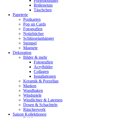
Portemonnaies
Brillenetuis
Täschchen
Papeterie
Postkarten
Pop up Cards
Fotografien
Notizbücher
Schlüsselanhänger
Stempel
Magnete
Dekoration
Bilder & mehr
Fotografien
Acrylbilder
Collagen
Installationen
Keramik & Porzellan
Masken
Wandhaken
Windspiele
Windlichter & Laternen
Dosen & Schachteln
Räucherwerk
Saison Kollektionen