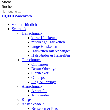
Suche
Suche
€
0,00
0
Warenkorb
von mir für dich
Schmuck
Halsschmuck
kurze Halsketten
mitellange Halsketten
lange Halsketten
Halsketten mit Anhänger
Halsbänder & Halsreifen
Ohrschmuck
Ohrhänger
Brisur-Ohrringe
Ohrstecker
Ohrclips
Single-Ohrringe
Armschmuck
Armreifen
Armbänder
Ringe
Anstecknadeln
Broschen & Pins