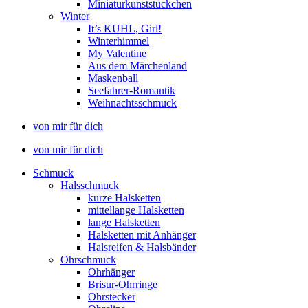
Miniaturkunststückchen
Winter
It’s KUHL, Girl!
Winterhimmel
My Valentine
Aus dem Märchenland
Maskenball
Seefahrer-Romantik
Weihnachtsschmuck
von mir für dich
von mir für dich
Schmuck
Halsschmuck
kurze Halsketten
mittellange Halsketten
lange Halsketten
Halsketten mit Anhänger
Halsreifen & Halsbänder
Ohrschmuck
Ohrhänger
Brisur-Ohrringe
Ohrstecker