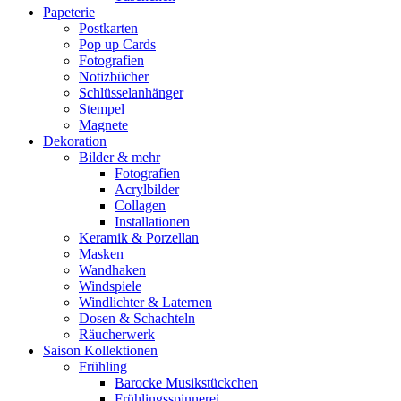
Papeterie
Postkarten
Pop up Cards
Fotografien
Notizbücher
Schlüsselanhänger
Stempel
Magnete
Dekoration
Bilder & mehr
Fotografien
Acrylbilder
Collagen
Installationen
Keramik & Porzellan
Masken
Wandhaken
Windspiele
Windlichter & Laternen
Dosen & Schachteln
Räucherwerk
Saison Kollektionen
Frühling
Barocke Musikstückchen
Frühlingsspinnerei