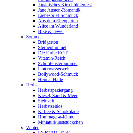
Japanisches Kirschblütenfest
Jane Austen-Romantik
Liebesbrief-Schmuck
Aus dem Elfengarten
Alice im Wunderland
Bike & Jewel
Sommer
Bridgerton
Sternenhimmel
Die Farbe ROT
Vitamin-Reich
Schuhfensterbummel
Unterwasserwelt
Bollywood-Schmuck
Heimat Halle
Herbst
Herbstspaziergang
Kiesel, Sand & Meer
Steinzeit
Herbstzeitlos
Kaffee & Schokolade
Hommage-á-Klimt
Miniaturkunststückchen
Winter
It’s KUHL, Girl!