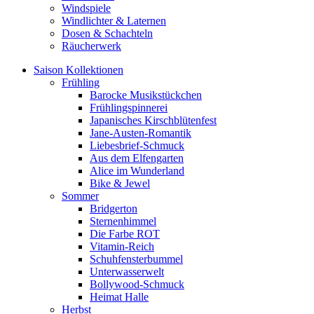
Windspiele
Windlichter & Laternen
Dosen & Schachteln
Räucherwerk
Saison Kollektionen
Frühling
Barocke Musikstückchen
Frühlingspinnerei
Japanisches Kirschblütenfest
Jane-Austen-Romantik
Liebesbrief-Schmuck
Aus dem Elfengarten
Alice im Wunderland
Bike & Jewel
Sommer
Bridgerton
Sternenhimmel
Die Farbe ROT
Vitamin-Reich
Schuhfensterbummel
Unterwasserwelt
Bollywood-Schmuck
Heimat Halle
Herbst