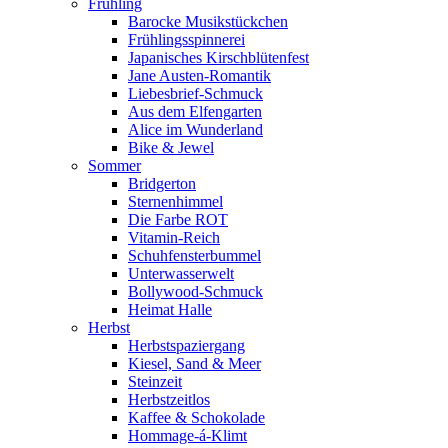
Frühling
Barocke Musikstückchen
Frühlingsspinnerei
Japanisches Kirschblütenfest
Jane Austen-Romantik
Liebesbrief-Schmuck
Aus dem Elfengarten
Alice im Wunderland
Bike & Jewel
Sommer
Bridgerton
Sternenhimmel
Die Farbe ROT
Vitamin-Reich
Schuhfensterbummel
Unterwasserwelt
Bollywood-Schmuck
Heimat Halle
Herbst
Herbstspaziergang
Kiesel, Sand & Meer
Steinzeit
Herbstzeitlos
Kaffee & Schokolade
Hommage-á-Klimt