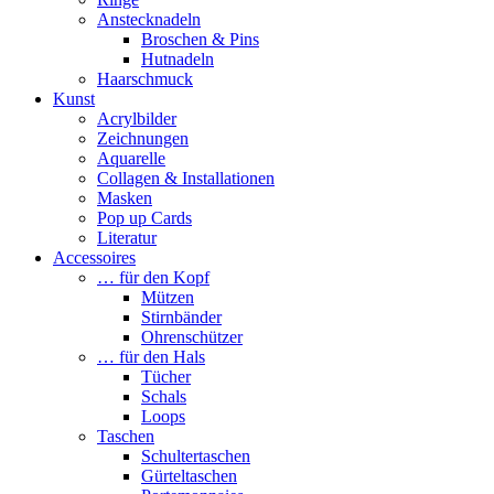
Anstecknadeln
Broschen & Pins
Hutnadeln
Haarschmuck
Kunst
Acrylbilder
Zeichnungen
Aquarelle
Collagen & Installationen
Masken
Pop up Cards
Literatur
Accessoires
… für den Kopf
Mützen
Stirnbänder
Ohrenschützer
… für den Hals
Tücher
Schals
Loops
Taschen
Schultertaschen
Gürteltaschen