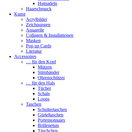
Hutnadeln
Haarschmuck
Kunst
Acrylbilder
Zeichnungen
Aquarelle
Collagen & Installationen
Masken
Pop up Cards
Literatur
Accessoires
… für den Kopf
Mützen
Stirnbänder
Ohrenschützer
… für den Hals
Tücher
Schals
Loops
Taschen
Schultertaschen
Gürteltaschen
Portemonnaies
Brillenetuis
Täschchen