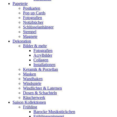
Papeterie
Postkarten
Pop up Cards
Fotografien
Notizbücher
Schlüsselanhänger
Stempel
Magnete
Dekoration
Bilder & mehr
Fotografien
Acrylbilder
Collagen
Installationen
Keramik & Porzellan
Masken
Wandhaken
Windspiele
Windlichter & Laternen
Dosen & Schachteln
Räucherwerk
Saison Kollektionen
Frühling
Barocke Musikstückchen
Frühlingsspinnerei