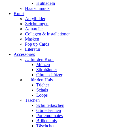
Hutnadeln
Haarschmuck
Kunst
Acrylbilder
Zeichnungen
Aquarelle
Collagen & Installationen
Masken
Pop up Cards
Literatur
Accessoires
… für den Kopf
Mützen
Stirnbänder
Ohrenschützer
… für den Hals
Tücher
Schals
Loops
Taschen
Schultertaschen
Gürteltaschen
Portemonnaies
Brillenetuis
Täschchen