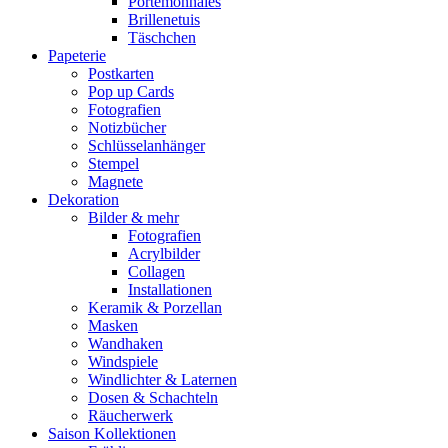
Portemonnaies
Brillenetuis
Täschchen
Papeterie
Postkarten
Pop up Cards
Fotografien
Notizbücher
Schlüsselanhänger
Stempel
Magnete
Dekoration
Bilder & mehr
Fotografien
Acrylbilder
Collagen
Installationen
Keramik & Porzellan
Masken
Wandhaken
Windspiele
Windlichter & Laternen
Dosen & Schachteln
Räucherwerk
Saison Kollektionen