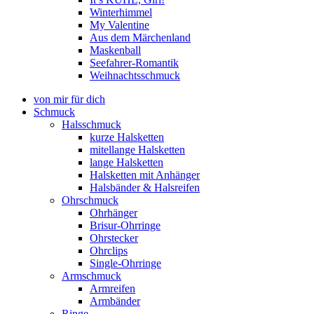
Winterhimmel
My Valentine
Aus dem Märchenland
Maskenball
Seefahrer-Romantik
Weihnachtsschmuck
von mir für dich
Schmuck
Halsschmuck
kurze Halsketten
mitellange Halsketten
lange Halsketten
Halsketten mit Anhänger
Halsbänder & Halsreifen
Ohrschmuck
Ohrhänger
Brisur-Ohrringe
Ohrstecker
Ohrclips
Single-Ohrringe
Armschmuck
Armreifen
Armbänder
Ringe