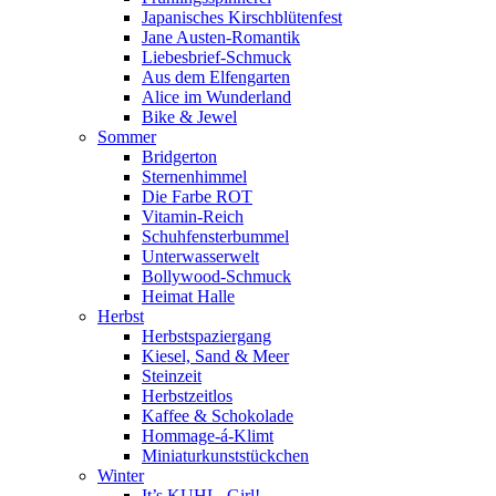
Japanisches Kirschblütenfest
Jane Austen-Romantik
Liebesbrief-Schmuck
Aus dem Elfengarten
Alice im Wunderland
Bike & Jewel
Sommer
Bridgerton
Sternenhimmel
Die Farbe ROT
Vitamin-Reich
Schuhfensterbummel
Unterwasserwelt
Bollywood-Schmuck
Heimat Halle
Herbst
Herbstspaziergang
Kiesel, Sand & Meer
Steinzeit
Herbstzeitlos
Kaffee & Schokolade
Hommage-á-Klimt
Miniaturkunststückchen
Winter
It’s KUHL, Girl!