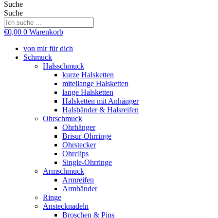
Suche
Suche
€
0,00
0
Warenkorb
von mir für dich
Schmuck
Halsschmuck
kurze Halsketten
mitellange Halsketten
lange Halsketten
Halsketten mit Anhänger
Halsbänder & Halsreifen
Ohrschmuck
Ohrhänger
Brisur-Ohrringe
Ohrstecker
Ohrclips
Single-Ohrringe
Armschmuck
Armreifen
Armbänder
Ringe
Anstecknadeln
Broschen & Pins