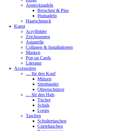
Anstecknadeln
Broschen & Pins
Hutnadeln
Haarschmuck
Kunst
Acrylbilder
Zeichnungen
Aquarelle
Collagen & Installationen
Masken
Pop up Cards
Literatur
Accessoires
… für den Kopf
Mützen
Stirnbänder
Ohrenschützer
… für den Hals
Tücher
Schals
Loops
Taschen
Schultertaschen
Gürteltaschen