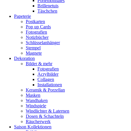
Portemonnaies
Brillenetuis
Täschchen
Papeterie
Postkarten
Pop up Cards
Fotografien
Notizbücher
Schlüsselanhänger
Stempel
Magnete
Dekoration
Bilder & mehr
Fotografien
Acrylbilder
Collagen
Installationen
Keramik & Porzellan
Masken
Wandhaken
Windspiele
Windlichter & Laternen
Dosen & Schachteln
Räucherwerk
Saison Kollektionen