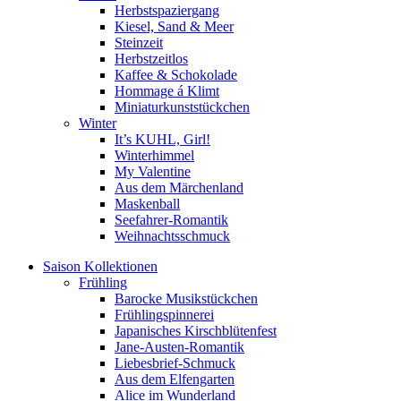
Herbstspaziergang
Kiesel, Sand & Meer
Steinzeit
Herbstzeitlos
Kaffee & Schokolade
Hommage á Klimt
Miniaturkunststückchen
Winter
It’s KUHL, Girl!
Winterhimmel
My Valentine
Aus dem Märchenland
Maskenball
Seefahrer-Romantik
Weihnachtsschmuck
Saison Kollektionen
Frühling
Barocke Musikstückchen
Frühlingspinnerei
Japanisches Kirschblütenfest
Jane-Austen-Romantik
Liebesbrief-Schmuck
Aus dem Elfengarten
Alice im Wunderland