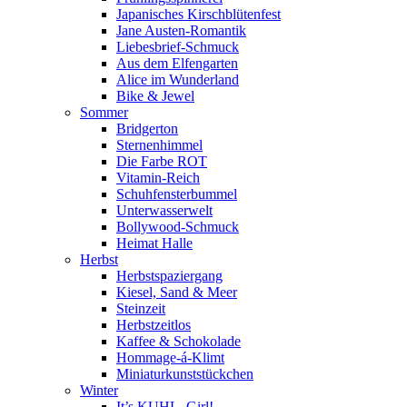
Japanisches Kirschblütenfest
Jane Austen-Romantik
Liebesbrief-Schmuck
Aus dem Elfengarten
Alice im Wunderland
Bike & Jewel
Sommer
Bridgerton
Sternenhimmel
Die Farbe ROT
Vitamin-Reich
Schuhfensterbummel
Unterwasserwelt
Bollywood-Schmuck
Heimat Halle
Herbst
Herbstspaziergang
Kiesel, Sand & Meer
Steinzeit
Herbstzeitlos
Kaffee & Schokolade
Hommage-á-Klimt
Miniaturkunststückchen
Winter
It’s KUHL, Girl!