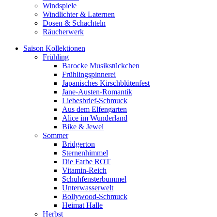
Windspiele
Windlichter & Laternen
Dosen & Schachteln
Räucherwerk
Saison Kollektionen
Frühling
Barocke Musikstückchen
Frühlingspinnerei
Japanisches Kirschblütenfest
Jane-Austen-Romantik
Liebesbrief-Schmuck
Aus dem Elfengarten
Alice im Wunderland
Bike & Jewel
Sommer
Bridgerton
Sternenhimmel
Die Farbe ROT
Vitamin-Reich
Schuhfensterbummel
Unterwasserwelt
Bollywood-Schmuck
Heimat Halle
Herbst