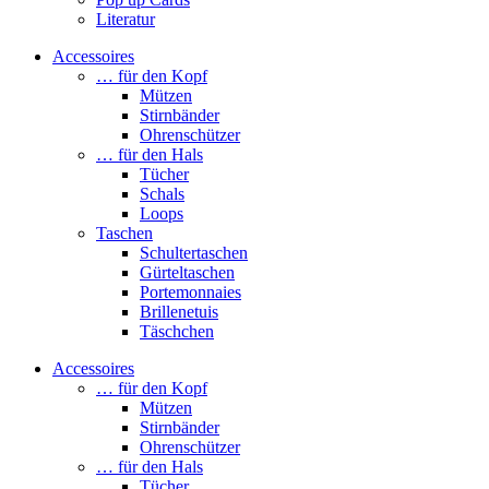
Literatur
Accessoires
… für den Kopf
Mützen
Stirnbänder
Ohrenschützer
… für den Hals
Tücher
Schals
Loops
Taschen
Schultertaschen
Gürteltaschen
Portemonnaies
Brillenetuis
Täschchen
Accessoires
… für den Kopf
Mützen
Stirnbänder
Ohrenschützer
… für den Hals
Tücher