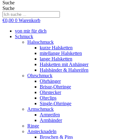
Suche
Suche
€
0,00
0
Warenkorb
von mir für dich
Schmuck
Halsschmuck
kurze Halsketten
mitellange Halsketten
lange Halsketten
Halsketten mit Anhänger
Halsbänder & Halsreifen
Ohrschmuck
Ohrhänger
Brisur-Ohrringe
Ohrstecker
Ohrclips
Single-Ohrringe
Armschmuck
Armreifen
Armbänder
Ringe
Anstecknadeln
Broschen & Pins