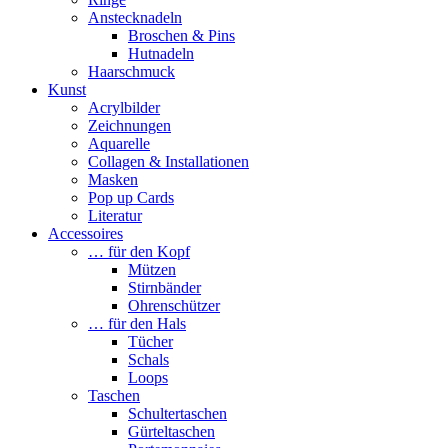
Anstecknadeln
Broschen & Pins
Hutnadeln
Haarschmuck
Kunst
Acrylbilder
Zeichnungen
Aquarelle
Collagen & Installationen
Masken
Pop up Cards
Literatur
Accessoires
… für den Kopf
Mützen
Stirnbänder
Ohrenschützer
… für den Hals
Tücher
Schals
Loops
Taschen
Schultertaschen
Gürteltaschen