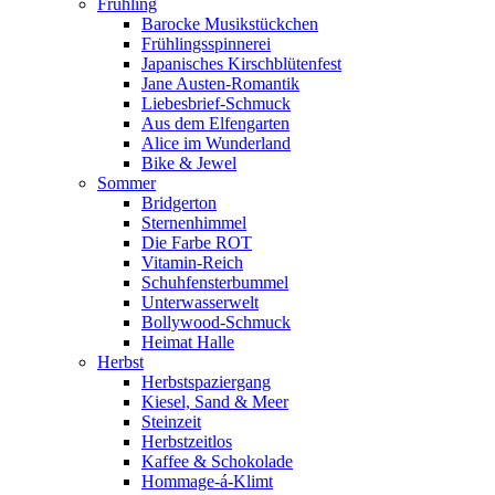
Frühling
Barocke Musikstückchen
Frühlingsspinnerei
Japanisches Kirschblütenfest
Jane Austen-Romantik
Liebesbrief-Schmuck
Aus dem Elfengarten
Alice im Wunderland
Bike & Jewel
Sommer
Bridgerton
Sternenhimmel
Die Farbe ROT
Vitamin-Reich
Schuhfensterbummel
Unterwasserwelt
Bollywood-Schmuck
Heimat Halle
Herbst
Herbstspaziergang
Kiesel, Sand & Meer
Steinzeit
Herbstzeitlos
Kaffee & Schokolade
Hommage-á-Klimt