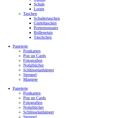
Schals
Loops
Taschen
Schultertaschen
Gürteltaschen
Portemonnaies
Brillenetuis
Täschchen
Papeterie
Postkarten
Pop up Cards
Fotografien
Notizbücher
Schlüsselanhänger
Stempel
Magnete
Papeterie
Postkarten
Pop up Cards
Fotografien
Notizbücher
Schlüsselanhänger
Stempel