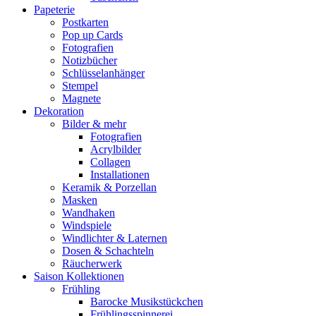
Papeterie
Postkarten
Pop up Cards
Fotografien
Notizbücher
Schlüsselanhänger
Stempel
Magnete
Dekoration
Bilder & mehr
Fotografien
Acrylbilder
Collagen
Installationen
Keramik & Porzellan
Masken
Wandhaken
Windspiele
Windlichter & Laternen
Dosen & Schachteln
Räucherwerk
Saison Kollektionen
Frühling
Barocke Musikstückchen
Frühlingsspinnerei