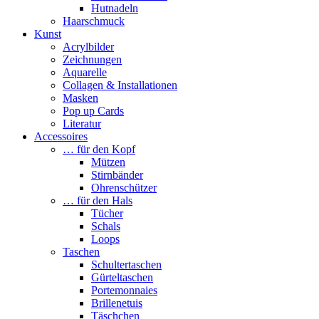
Hutnadeln
Haarschmuck
Kunst
Acrylbilder
Zeichnungen
Aquarelle
Collagen & Installationen
Masken
Pop up Cards
Literatur
Accessoires
… für den Kopf
Mützen
Stirnbänder
Ohrenschützer
… für den Hals
Tücher
Schals
Loops
Taschen
Schultertaschen
Gürteltaschen
Portemonnaies
Brillenetuis
Täschchen