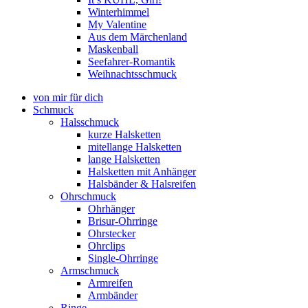
Winterhimmel
My Valentine
Aus dem Märchenland
Maskenball
Seefahrer-Romantik
Weihnachtsschmuck
von mir für dich
Schmuck
Halsschmuck
kurze Halsketten
mitellange Halsketten
lange Halsketten
Halsketten mit Anhänger
Halsbänder & Halsreifen
Ohrschmuck
Ohrhänger
Brisur-Ohrringe
Ohrstecker
Ohrclips
Single-Ohrringe
Armschmuck
Armreifen
Armbänder
Ringe