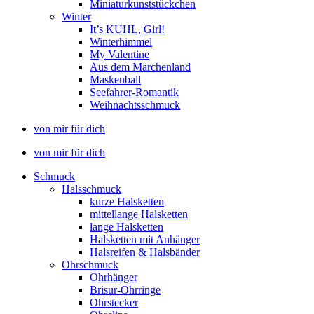
Miniaturkunststückchen
Winter
It’s KUHL, Girl!
Winterhimmel
My Valentine
Aus dem Märchenland
Maskenball
Seefahrer-Romantik
Weihnachtsschmuck
von mir für dich
von mir für dich
Schmuck
Halsschmuck
kurze Halsketten
mittellange Halsketten
lange Halsketten
Halsketten mit Anhänger
Halsreifen & Halsbänder
Ohrschmuck
Ohrhänger
Brisur-Ohrringe
Ohrstecker