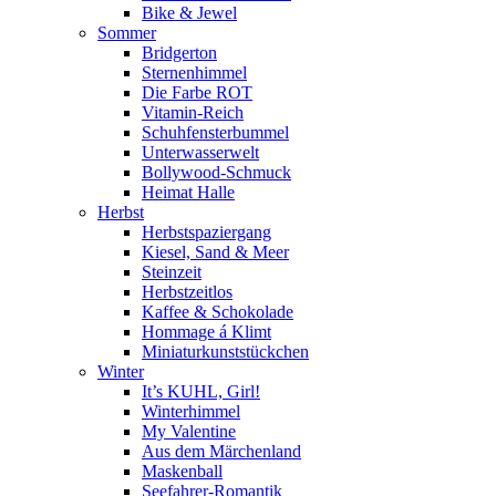
Bike & Jewel
Sommer
Bridgerton
Sternenhimmel
Die Farbe ROT
Vitamin-Reich
Schuhfensterbummel
Unterwasserwelt
Bollywood-Schmuck
Heimat Halle
Herbst
Herbstspaziergang
Kiesel, Sand & Meer
Steinzeit
Herbstzeitlos
Kaffee & Schokolade
Hommage á Klimt
Miniaturkunststückchen
Winter
It’s KUHL, Girl!
Winterhimmel
My Valentine
Aus dem Märchenland
Maskenball
Seefahrer-Romantik