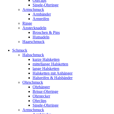
Ohrclips
Single-Ohrringe
Armschmuck
Armbänder
Armreifen
Ringe
Anstecknadeln
Broschen & Pins
Hutnadeln
Haarschmuck
Schmuck
Halsschmuck
kurze Halsketten
mittellange Halsketten
lange Halsketten
Halsketten mit Anhänger
Halsreifen & Halsbänder
Ohrschmuck
Ohrhänger
Brisur-Ohrringe
Ohrstecker
Ohrclips
Single-Ohrringe
Armschmuck