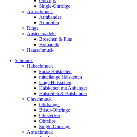
Ohrclips
Single-Ohrringe
Armschmuck
Armbänder
Armreifen
Ringe
Anstecknadeln
Broschen & Pins
Hutnadeln
Haarschmuck
Schmuck
Halsschmuck
kurze Halsketten
mittellange Halsketten
lange Halsketten
Halsketten mit Anhänger
Halsreifen & Halsbänder
Ohrschmuck
Ohrhänger
Brisur-Ohrringe
Ohrstecker
Ohrclips
Single-Ohrringe
Armschmuck