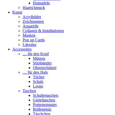
Hutnadeln
Haarschmuck
Kunst
Acrylbilder
Zeichnungen
Aquarelle
Collagen & Installationen
Masken
Pop up Cards
Literatur
Accessoires
… für den Kopf
Mützen
Stirnbänder
Ohrenschützer
… für den Hals
Tücher
Schals
Loops
Taschen
Schultertaschen
Gürteltaschen
Portemonnaies
Brillenetuis
Täschchen