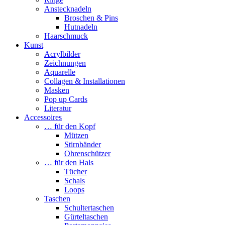
Anstecknadeln
Broschen & Pins
Hutnadeln
Haarschmuck
Kunst
Acrylbilder
Zeichnungen
Aquarelle
Collagen & Installationen
Masken
Pop up Cards
Literatur
Accessoires
… für den Kopf
Mützen
Stirnbänder
Ohrenschützer
… für den Hals
Tücher
Schals
Loops
Taschen
Schultertaschen
Gürteltaschen