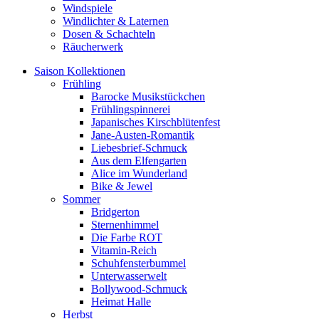
Windspiele
Windlichter & Laternen
Dosen & Schachteln
Räucherwerk
Saison Kollektionen
Frühling
Barocke Musikstückchen
Frühlingspinnerei
Japanisches Kirschblütenfest
Jane-Austen-Romantik
Liebesbrief-Schmuck
Aus dem Elfengarten
Alice im Wunderland
Bike & Jewel
Sommer
Bridgerton
Sternenhimmel
Die Farbe ROT
Vitamin-Reich
Schuhfensterbummel
Unterwasserwelt
Bollywood-Schmuck
Heimat Halle
Herbst