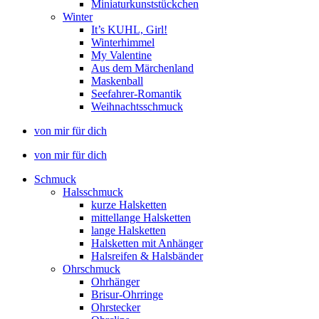
Miniaturkunststückchen
Winter
It’s KUHL, Girl!
Winterhimmel
My Valentine
Aus dem Märchenland
Maskenball
Seefahrer-Romantik
Weihnachtsschmuck
von mir für dich
von mir für dich
Schmuck
Halsschmuck
kurze Halsketten
mittellange Halsketten
lange Halsketten
Halsketten mit Anhänger
Halsreifen & Halsbänder
Ohrschmuck
Ohrhänger
Brisur-Ohrringe
Ohrstecker