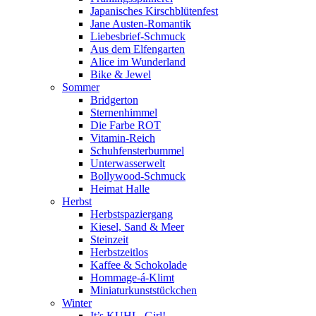
Japanisches Kirschblütenfest
Jane Austen-Romantik
Liebesbrief-Schmuck
Aus dem Elfengarten
Alice im Wunderland
Bike & Jewel
Sommer
Bridgerton
Sternenhimmel
Die Farbe ROT
Vitamin-Reich
Schuhfensterbummel
Unterwasserwelt
Bollywood-Schmuck
Heimat Halle
Herbst
Herbstspaziergang
Kiesel, Sand & Meer
Steinzeit
Herbstzeitlos
Kaffee & Schokolade
Hommage-á-Klimt
Miniaturkunststückchen
Winter
It’s KUHL, Girl!