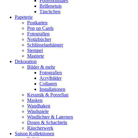
Portemonnaies
Brillenetuis
Täschchen
Papeterie
Postkarten
Pop up Cards
Fotografien
Notizbücher
Schlüsselanhänger
Stempel
Magnete
Dekoration
Bilder & mehr
Fotografien
Acrylbilder
Collagen
Installationen
Keramik & Porzellan
Masken
Wandhaken
Windspiele
Windlichter & Laternen
Dosen & Schachteln
Räucherwerk
Saison Kollektionen