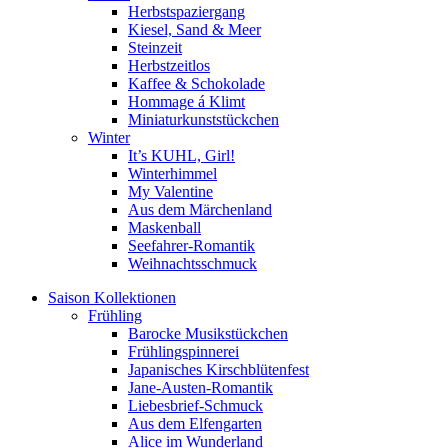
Herbstspaziergang
Kiesel, Sand & Meer
Steinzeit
Herbstzeitlos
Kaffee & Schokolade
Hommage á Klimt
Miniaturkunststückchen
Winter
It’s KUHL, Girl!
Winterhimmel
My Valentine
Aus dem Märchenland
Maskenball
Seefahrer-Romantik
Weihnachtsschmuck
Saison Kollektionen
Frühling
Barocke Musikstückchen
Frühlingspinnerei
Japanisches Kirschblütenfest
Jane-Austen-Romantik
Liebesbrief-Schmuck
Aus dem Elfengarten
Alice im Wunderland