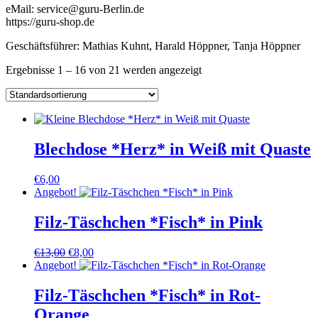
eMail: service@guru-Berlin.de
https://guru-shop.de
Geschäftsführer: Mathias Kuhnt, Harald Höppner, Tanja Höppner
Ergebnisse 1 – 16 von 21 werden angezeigt
Blechdose *Herz* in Weiß mit Quaste
€
6,00
Angebot!
Filz-Täschchen *Fisch* in Pink
Ursprünglicher
Aktueller
€
13,00
€
8,00
Preis
Preis
Angebot!
war:
ist:
€13,00
€8,00.
Filz-Täschchen *Fisch* in Rot-
Orange