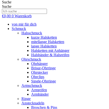
Suche
Suche
€
0,00
0
Warenkorb
von mir für dich
Schmuck
Halsschmuck
kurze Halsketten
mitellange Halsketten
lange Halsketten
Halsketten mit Anhänger
Halsbänder & Halsreifen
Ohrschmuck
Ohrhänger
Brisur-Ohrringe
Ohrstecker
Ohrclips
Single-Ohrringe
Armschmuck
Armreifen
Armbänder
Ringe
Anstecknadeln
Broschen & Pins