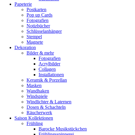
Papeterie
Postkarten
Pop up Cards
Fotografien
Notizbücher
Schlüsselanhänger
Stempel
Magnete
Dekoration
Bilder & mehr
Fotografien
Acrylbilder
Collagen
Installationen
Keramik & Porzellan
Masken
Wandhaken
Windspiele
Windlichter & Laternen
Dosen & Schachteln
Räucherwerk
Saison Kollektionen
Frühling
Barocke Musikstückchen
Frühlingsspinnerei