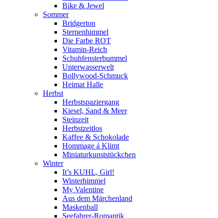
Bike & Jewel
Sommer
Bridgerton
Sternenhimmel
Die Farbe ROT
Vitamin-Reich
Schuhfensterbummel
Unterwasserwelt
Bollywood-Schmuck
Heimat Halle
Herbst
Herbstspaziergang
Kiesel, Sand & Meer
Steinzeit
Herbstzeitlos
Kaffee & Schokolade
Hommage á Klimt
Miniaturkunststückchen
Winter
It’s KUHL, Girl!
Winterhimmel
My Valentine
Aus dem Märchenland
Maskenball
Seefahrer-Romantik