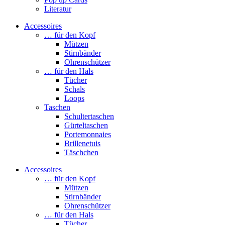
Literatur
Accessoires
… für den Kopf
Mützen
Stirnbänder
Ohrenschützer
… für den Hals
Tücher
Schals
Loops
Taschen
Schultertaschen
Gürteltaschen
Portemonnaies
Brillenetuis
Täschchen
Accessoires
… für den Kopf
Mützen
Stirnbänder
Ohrenschützer
… für den Hals
Tücher