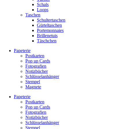
Schals
Loops
Taschen
Schultertaschen
Gürteltaschen
Portemonnaies
Brillenetuis
Täschchen
Papeterie
Postkarten
Pop up Cards
Fotografien
Notizbücher
Schlüsselanhänger
Stempel
Magnete
Papeterie
Postkarten
Pop up Cards
Fotografien
Notizbücher
Schlüsselanhänger
Stempel