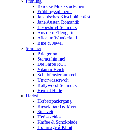
Frühling
Barocke Musikstückchen
Frühlingsspinnerei
Japanisches Kirschblütenfest
Jane Austen-Romantik
Liebesbrief-Schmuck
Aus dem Elfengarten
Alice im Wunderland
Bike & Jewel
Sommer
Bridgerton
Sternenhimmel
Die Farbe ROT
Vitamin-Reich
Schuhfensterbummel
Unterwasserwelt
Bollywood-Schmuck
Heimat Halle
Herbst
Herbstspaziergang
Kiesel, Sand & Meer
Steinzeit
Herbstzeitlos
Kaffee & Schokolade
Hommage-á-Klimt