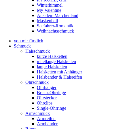
Winterhimmel
My Valentine
Aus dem Märchenland
Maskenball
Seefahrer-Romantik
Weihnachtsschmuck
von mir für dich
Schmuck
Halsschmuck
kurze Halsketten
mitellange Halsketten
lange Halsketten
Halsketten mit Anhänger
Halsbänder & Halsreifen
Ohrschmuck
Ohrhänger
Brisur-Ohrringe
Ohrstecker
Ohrclips
Single-Ohrringe
Armschmuck
Armreifen
Armbänder
Ringe