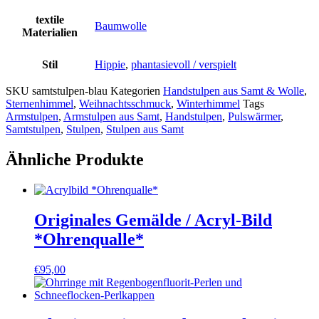
textile
Baumwolle
Materialien
Stil
Hippie
,
phantasievoll / verspielt
SKU
samtstulpen-blau
Kategorien
Handstulpen aus Samt & Wolle
,
Sternenhimmel
,
Weihnachtsschmuck
,
Winterhimmel
Tags
Armstulpen
,
Armstulpen aus Samt
,
Handstulpen
,
Pulswärmer
,
Samtstulpen
,
Stulpen
,
Stulpen aus Samt
Ähnliche Produkte
Originales Gemälde / Acryl-Bild
*Ohrenqualle*
€
95,00