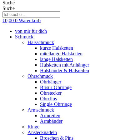
Suche
Suche
€
0,00
0
Warenkorb
von mir für dich
Schmuck
Halsschmuck
kurze Halsketten
mitellange Halsketten
lange Halsketten
Halsketten mit Anhänger
Halsbänder & Halsreifen
Ohrschmuck
Ohrhänger
Brisur-Ohrringe
Ohrstecker
Ohrclips
Single-Ohrringe
Armschmuck
Armreifen
Armbänder
Ringe
Anstecknadeln
Broschen & Pins