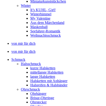
Miniaturkunststückchen
Winter
It’s KUHL, Girl!
Winterhimmel
My Valentine
Aus dem Märchenland
Maskenball
Seefahrer-Romantik
Weihnachtsschmuck
von mir für dich
von mir für dich
Schmuck
Halsschmuck
kurze Halsketten
mittellange Halsketten
lange Halsketten
Halsketten mit Anhänger
Halsreifen & Halsbänder
Ohrschmuck
Ohrhänger
Brisur-Ohrringe
Ohrstecker