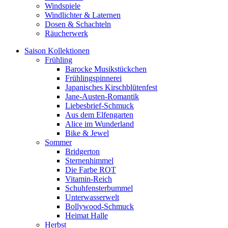
Windspiele
Windlichter & Laternen
Dosen & Schachteln
Räucherwerk
Saison Kollektionen
Frühling
Barocke Musikstückchen
Frühlingspinnerei
Japanisches Kirschblütenfest
Jane-Austen-Romantik
Liebesbrief-Schmuck
Aus dem Elfengarten
Alice im Wunderland
Bike & Jewel
Sommer
Bridgerton
Sternenhimmel
Die Farbe ROT
Vitamin-Reich
Schuhfensterbummel
Unterwasserwelt
Bollywood-Schmuck
Heimat Halle
Herbst