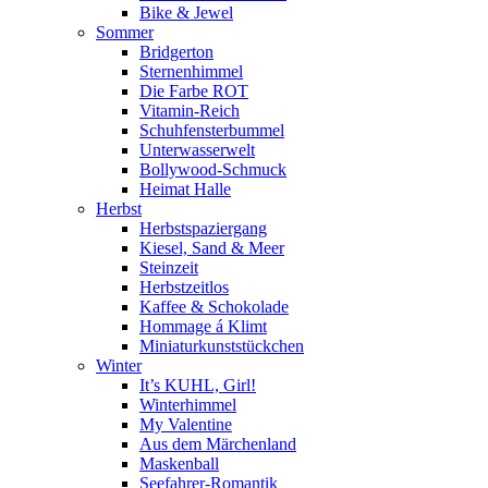
Bike & Jewel
Sommer
Bridgerton
Sternenhimmel
Die Farbe ROT
Vitamin-Reich
Schuhfensterbummel
Unterwasserwelt
Bollywood-Schmuck
Heimat Halle
Herbst
Herbstspaziergang
Kiesel, Sand & Meer
Steinzeit
Herbstzeitlos
Kaffee & Schokolade
Hommage á Klimt
Miniaturkunststückchen
Winter
It’s KUHL, Girl!
Winterhimmel
My Valentine
Aus dem Märchenland
Maskenball
Seefahrer-Romantik