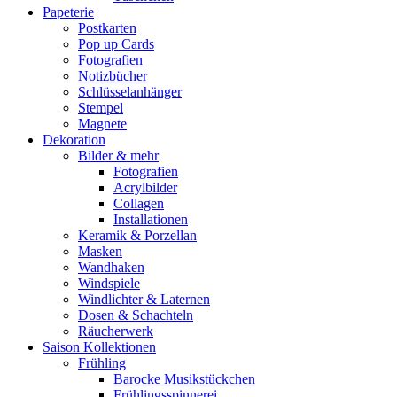
Papeterie
Postkarten
Pop up Cards
Fotografien
Notizbücher
Schlüsselanhänger
Stempel
Magnete
Dekoration
Bilder & mehr
Fotografien
Acrylbilder
Collagen
Installationen
Keramik & Porzellan
Masken
Wandhaken
Windspiele
Windlichter & Laternen
Dosen & Schachteln
Räucherwerk
Saison Kollektionen
Frühling
Barocke Musikstückchen
Frühlingsspinnerei