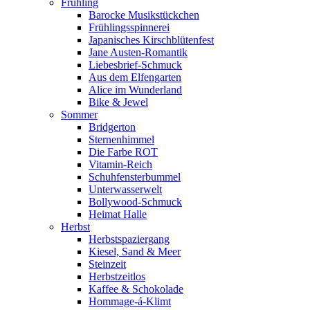
Frühling
Barocke Musikstückchen
Frühlingsspinnerei
Japanisches Kirschblütenfest
Jane Austen-Romantik
Liebesbrief-Schmuck
Aus dem Elfengarten
Alice im Wunderland
Bike & Jewel
Sommer
Bridgerton
Sternenhimmel
Die Farbe ROT
Vitamin-Reich
Schuhfensterbummel
Unterwasserwelt
Bollywood-Schmuck
Heimat Halle
Herbst
Herbstspaziergang
Kiesel, Sand & Meer
Steinzeit
Herbstzeitlos
Kaffee & Schokolade
Hommage-á-Klimt