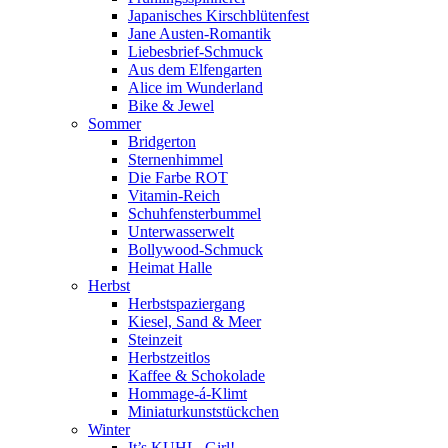
Japanisches Kirschblütenfest
Jane Austen-Romantik
Liebesbrief-Schmuck
Aus dem Elfengarten
Alice im Wunderland
Bike & Jewel
Sommer
Bridgerton
Sternenhimmel
Die Farbe ROT
Vitamin-Reich
Schuhfensterbummel
Unterwasserwelt
Bollywood-Schmuck
Heimat Halle
Herbst
Herbstspaziergang
Kiesel, Sand & Meer
Steinzeit
Herbstzeitlos
Kaffee & Schokolade
Hommage-á-Klimt
Miniaturkunststückchen
Winter
It’s KUHL, Girl!