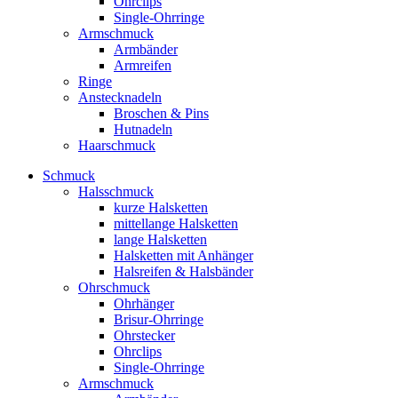
Ohrclips
Single-Ohrringe
Armschmuck
Armbänder
Armreifen
Ringe
Anstecknadeln
Broschen & Pins
Hutnadeln
Haarschmuck
Schmuck
Halsschmuck
kurze Halsketten
mittellange Halsketten
lange Halsketten
Halsketten mit Anhänger
Halsreifen & Halsbänder
Ohrschmuck
Ohrhänger
Brisur-Ohrringe
Ohrstecker
Ohrclips
Single-Ohrringe
Armschmuck