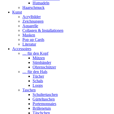
Hutnadeln
Haarschmuck
Kunst
Acrylbilder
Zeichnungen
Aquarelle
Collagen & Installationen
Masken
Pop up Cards
Literatur
Accessoires
… für den Kopf
Mützen
Stirnbänder
Ohrenschützer
… für den Hals
Tücher
Schals
Loops
Taschen
Schultertaschen
Gürteltaschen
Portemonnaies
Brillenetuis
Täschchen