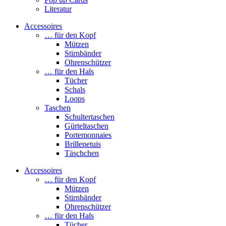
Literatur
Accessoires
… für den Kopf
Mützen
Stirnbänder
Ohrenschützer
… für den Hals
Tücher
Schals
Loops
Taschen
Schultertaschen
Gürteltaschen
Portemonnaies
Brillenetuis
Täschchen
Accessoires
… für den Kopf
Mützen
Stirnbänder
Ohrenschützer
… für den Hals
Tücher