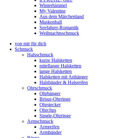
Winterhimmel
My Valentine
Aus dem Märchenland
Maskenball
Seefahrer-Romantik
Weihnachtsschmuck
von mir für dich
Schmuck
Halsschmuck
kurze Halsketten
mitellange Halsketten
lange Halsketten
Halsketten mit Anhänger
Halsbänder & Halsreifen
Ohrschmuck
Ohrhänger
Brisur-Ohrringe
Ohrstecker
Ohrclips
Single-Ohrringe
Armschmuck
Armreifen
Armbänder
Ringe