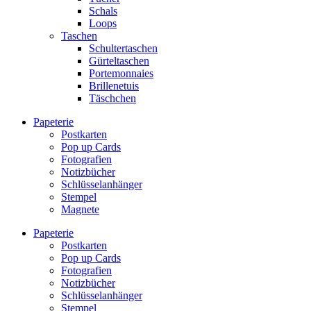
Schals
Loops
Taschen
Schultertaschen
Gürteltaschen
Portemonnaies
Brillenetuis
Täschchen
Papeterie
Postkarten
Pop up Cards
Fotografien
Notizbücher
Schlüsselanhänger
Stempel
Magnete
Papeterie
Postkarten
Pop up Cards
Fotografien
Notizbücher
Schlüsselanhänger
Stempel