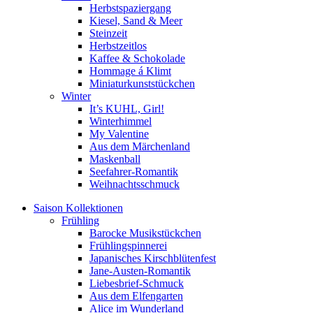
Herbstspaziergang
Kiesel, Sand & Meer
Steinzeit
Herbstzeitlos
Kaffee & Schokolade
Hommage á Klimt
Miniaturkunststückchen
Winter
It’s KUHL, Girl!
Winterhimmel
My Valentine
Aus dem Märchenland
Maskenball
Seefahrer-Romantik
Weihnachtsschmuck
Saison Kollektionen
Frühling
Barocke Musikstückchen
Frühlingspinnerei
Japanisches Kirschblütenfest
Jane-Austen-Romantik
Liebesbrief-Schmuck
Aus dem Elfengarten
Alice im Wunderland