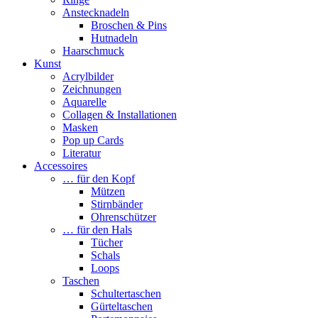
Anstecknadeln
Broschen & Pins
Hutnadeln
Haarschmuck
Kunst
Acrylbilder
Zeichnungen
Aquarelle
Collagen & Installationen
Masken
Pop up Cards
Literatur
Accessoires
… für den Kopf
Mützen
Stirnbänder
Ohrenschützer
… für den Hals
Tücher
Schals
Loops
Taschen
Schultertaschen
Gürteltaschen