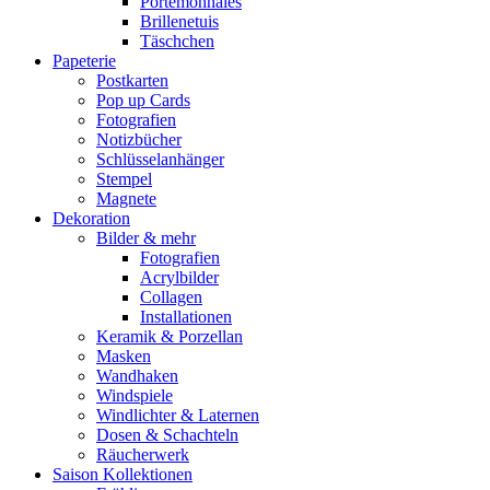
Portemonnaies
Brillenetuis
Täschchen
Papeterie
Postkarten
Pop up Cards
Fotografien
Notizbücher
Schlüsselanhänger
Stempel
Magnete
Dekoration
Bilder & mehr
Fotografien
Acrylbilder
Collagen
Installationen
Keramik & Porzellan
Masken
Wandhaken
Windspiele
Windlichter & Laternen
Dosen & Schachteln
Räucherwerk
Saison Kollektionen