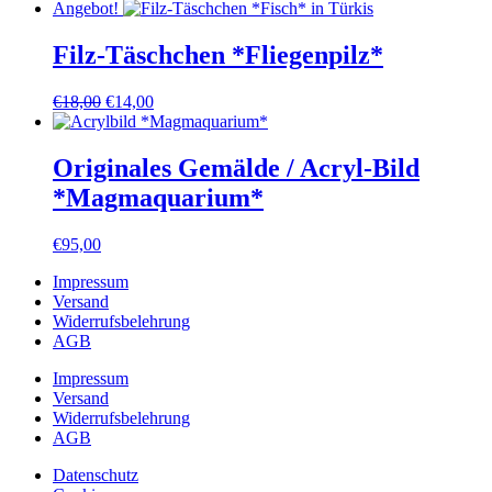
Angebot!
Filz-Täschchen *Fliegenpilz*
Ursprünglicher
Aktueller
€
18,00
€
14,00
Preis
Preis
war:
ist:
€18,00
€14,00.
Originales Gemälde / Acryl-Bild
*Magmaquarium*
€
95,00
Impressum
Versand
Widerrufsbelehrung
AGB
Impressum
Versand
Widerrufsbelehrung
AGB
Datenschutz