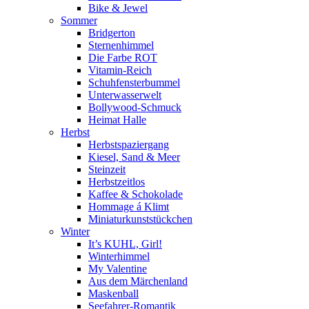
Bike & Jewel
Sommer
Bridgerton
Sternenhimmel
Die Farbe ROT
Vitamin-Reich
Schuhfensterbummel
Unterwasserwelt
Bollywood-Schmuck
Heimat Halle
Herbst
Herbstspaziergang
Kiesel, Sand & Meer
Steinzeit
Herbstzeitlos
Kaffee & Schokolade
Hommage á Klimt
Miniaturkunststückchen
Winter
It’s KUHL, Girl!
Winterhimmel
My Valentine
Aus dem Märchenland
Maskenball
Seefahrer-Romantik