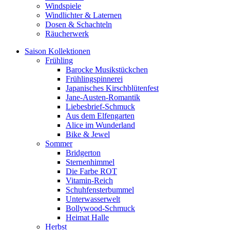
Windspiele
Windlichter & Laternen
Dosen & Schachteln
Räucherwerk
Saison Kollektionen
Frühling
Barocke Musikstückchen
Frühlingspinnerei
Japanisches Kirschblütenfest
Jane-Austen-Romantik
Liebesbrief-Schmuck
Aus dem Elfengarten
Alice im Wunderland
Bike & Jewel
Sommer
Bridgerton
Sternenhimmel
Die Farbe ROT
Vitamin-Reich
Schuhfensterbummel
Unterwasserwelt
Bollywood-Schmuck
Heimat Halle
Herbst