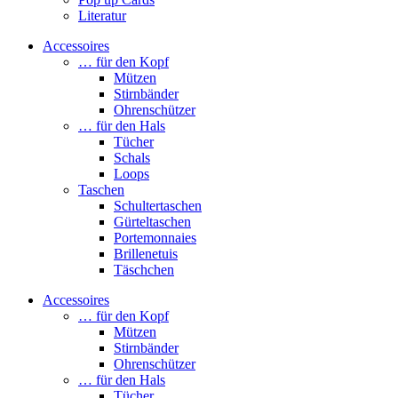
Literatur
Accessoires
… für den Kopf
Mützen
Stirnbänder
Ohrenschützer
… für den Hals
Tücher
Schals
Loops
Taschen
Schultertaschen
Gürteltaschen
Portemonnaies
Brillenetuis
Täschchen
Accessoires
… für den Kopf
Mützen
Stirnbänder
Ohrenschützer
… für den Hals
Tücher