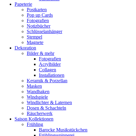
Papeterie
Postkarten
Pop up Cards
Fotografien
Notizbücher
Schlüsselanhänger
Stempel
Magnete
Dekoration
Bilder & mehr
Fotografien
Acrylbilder
Collagen
Installationen
Keramik & Porzellan
Masken
Wandhaken
Windspiele
Windlichter & Laternen
Dosen & Schachteln
Räucherwerk
Saison Kollektionen
Frühling
Barocke Musikstückchen
Frühlingsspinnerei