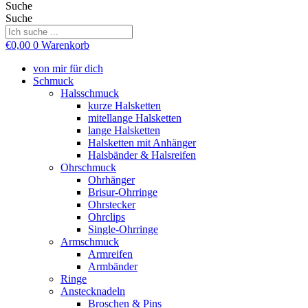
Suche
Suche
€
0,00
0
Warenkorb
von mir für dich
Schmuck
Halsschmuck
kurze Halsketten
mitellange Halsketten
lange Halsketten
Halsketten mit Anhänger
Halsbänder & Halsreifen
Ohrschmuck
Ohrhänger
Brisur-Ohrringe
Ohrstecker
Ohrclips
Single-Ohrringe
Armschmuck
Armreifen
Armbänder
Ringe
Anstecknadeln
Broschen & Pins