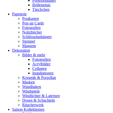
Portemonnaies
Brillenetuis
Täschchen
Papeterie
Postkarten
Pop up Cards
Fotografien
Notizbücher
Schlüsselanhänger
Stempel
Magnete
Dekoration
Bilder & mehr
Fotografien
Acrylbilder
Collagen
Installationen
Keramik & Porzellan
Masken
Wandhaken
Windspiele
Windlichter & Laternen
Dosen & Schachteln
Räucherwerk
Saison Kollektionen