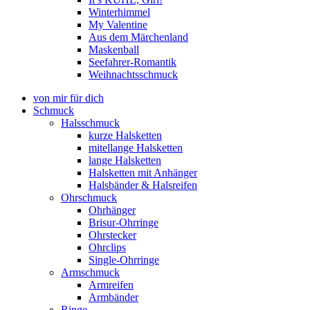
Winterhimmel
My Valentine
Aus dem Märchenland
Maskenball
Seefahrer-Romantik
Weihnachtsschmuck
von mir für dich
Schmuck
Halsschmuck
kurze Halsketten
mitellange Halsketten
lange Halsketten
Halsketten mit Anhänger
Halsbänder & Halsreifen
Ohrschmuck
Ohrhänger
Brisur-Ohrringe
Ohrstecker
Ohrclips
Single-Ohrringe
Armschmuck
Armreifen
Armbänder
Ringe