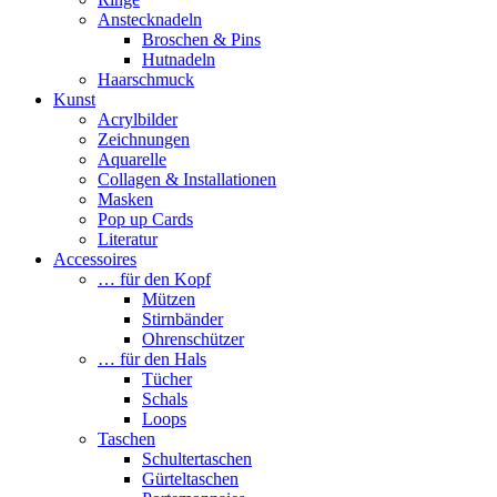
Anstecknadeln
Broschen & Pins
Hutnadeln
Haarschmuck
Kunst
Acrylbilder
Zeichnungen
Aquarelle
Collagen & Installationen
Masken
Pop up Cards
Literatur
Accessoires
… für den Kopf
Mützen
Stirnbänder
Ohrenschützer
… für den Hals
Tücher
Schals
Loops
Taschen
Schultertaschen
Gürteltaschen