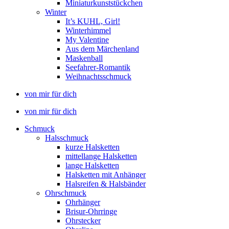
Miniaturkunststückchen
Winter
It’s KUHL, Girl!
Winterhimmel
My Valentine
Aus dem Märchenland
Maskenball
Seefahrer-Romantik
Weihnachtsschmuck
von mir für dich
von mir für dich
Schmuck
Halsschmuck
kurze Halsketten
mittellange Halsketten
lange Halsketten
Halsketten mit Anhänger
Halsreifen & Halsbänder
Ohrschmuck
Ohrhänger
Brisur-Ohrringe
Ohrstecker