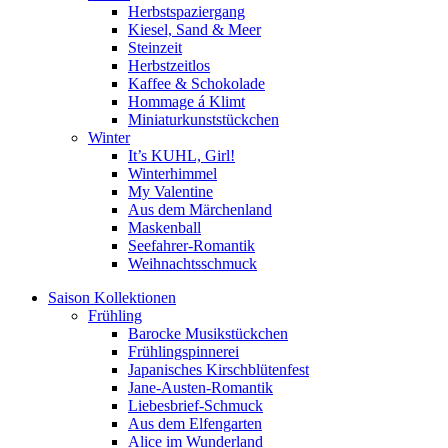
Herbstspaziergang
Kiesel, Sand & Meer
Steinzeit
Herbstzeitlos
Kaffee & Schokolade
Hommage á Klimt
Miniaturkunststückchen
Winter
It’s KUHL, Girl!
Winterhimmel
My Valentine
Aus dem Märchenland
Maskenball
Seefahrer-Romantik
Weihnachtsschmuck
Saison Kollektionen
Frühling
Barocke Musikstückchen
Frühlingspinnerei
Japanisches Kirschblütenfest
Jane-Austen-Romantik
Liebesbrief-Schmuck
Aus dem Elfengarten
Alice im Wunderland