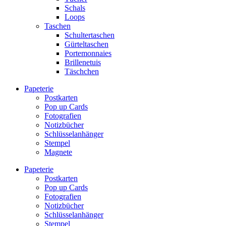
Schals
Loops
Taschen
Schultertaschen
Gürteltaschen
Portemonnaies
Brillenetuis
Täschchen
Papeterie
Postkarten
Pop up Cards
Fotografien
Notizbücher
Schlüsselanhänger
Stempel
Magnete
Papeterie
Postkarten
Pop up Cards
Fotografien
Notizbücher
Schlüsselanhänger
Stempel