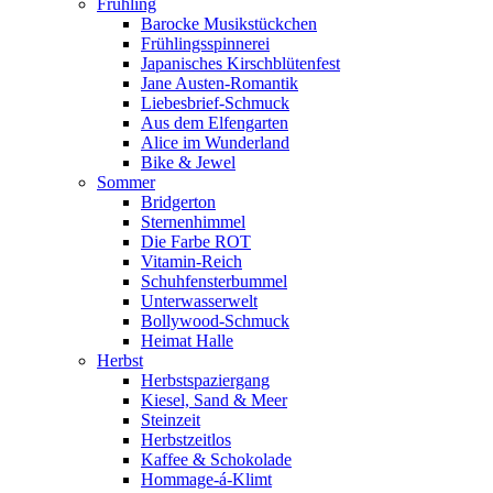
Frühling
Barocke Musikstückchen
Frühlingsspinnerei
Japanisches Kirschblütenfest
Jane Austen-Romantik
Liebesbrief-Schmuck
Aus dem Elfengarten
Alice im Wunderland
Bike & Jewel
Sommer
Bridgerton
Sternenhimmel
Die Farbe ROT
Vitamin-Reich
Schuhfensterbummel
Unterwasserwelt
Bollywood-Schmuck
Heimat Halle
Herbst
Herbstspaziergang
Kiesel, Sand & Meer
Steinzeit
Herbstzeitlos
Kaffee & Schokolade
Hommage-á-Klimt