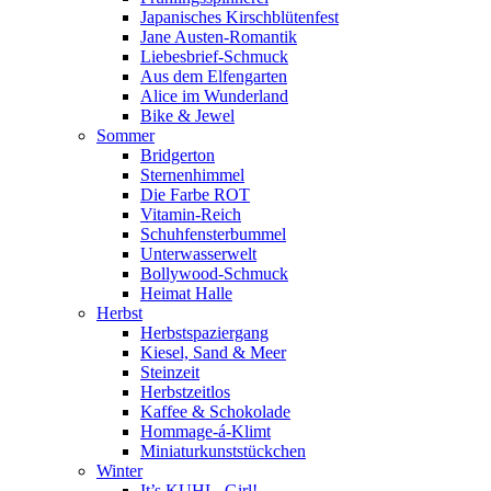
Japanisches Kirschblütenfest
Jane Austen-Romantik
Liebesbrief-Schmuck
Aus dem Elfengarten
Alice im Wunderland
Bike & Jewel
Sommer
Bridgerton
Sternenhimmel
Die Farbe ROT
Vitamin-Reich
Schuhfensterbummel
Unterwasserwelt
Bollywood-Schmuck
Heimat Halle
Herbst
Herbstspaziergang
Kiesel, Sand & Meer
Steinzeit
Herbstzeitlos
Kaffee & Schokolade
Hommage-á-Klimt
Miniaturkunststückchen
Winter
It’s KUHL, Girl!