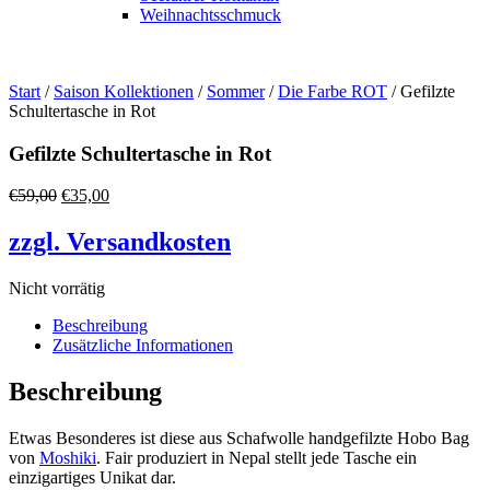
Weihnachtsschmuck
Start
/
Saison Kollektionen
/
Sommer
/
Die Farbe ROT
/ Gefilzte
Schultertasche in Rot
Gefilzte Schultertasche in Rot
Ursprünglicher
Aktueller
€
59,00
€
35,00
Preis
Preis
war:
ist:
zzgl. Versandkosten
€59,00
€35,00.
Nicht vorrätig
Beschreibung
Zusätzliche Informationen
Beschreibung
Etwas Besonderes ist diese aus Schafwolle handgefilzte Hobo Bag
von
Moshiki
. Fair produziert in Nepal stellt jede Tasche ein
einzigartiges Unikat dar.