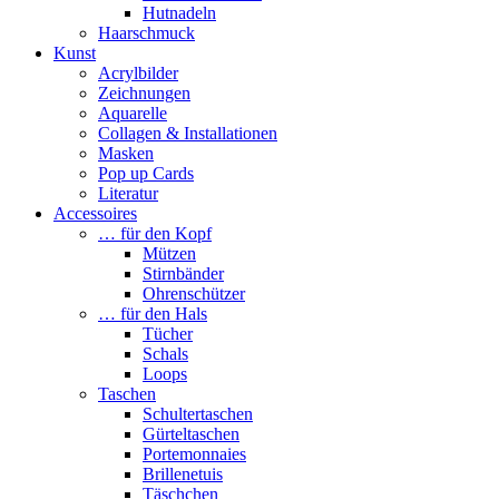
Hutnadeln
Haarschmuck
Kunst
Acrylbilder
Zeichnungen
Aquarelle
Collagen & Installationen
Masken
Pop up Cards
Literatur
Accessoires
… für den Kopf
Mützen
Stirnbänder
Ohrenschützer
… für den Hals
Tücher
Schals
Loops
Taschen
Schultertaschen
Gürteltaschen
Portemonnaies
Brillenetuis
Täschchen