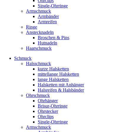
Ohrclips
Single-Ohrringe
Armschmuck
Armbänder
Armreifen
Ringe
Anstecknadeln
Broschen & Pins
Hutnadeln
Haarschmuck
Schmuck
Halsschmuck
kurze Halsketten
mittellange Halsketten
lange Halsketten
Halsketten mit Anhänger
Halsreifen & Halsbänder
Ohrschmuck
Ohrhänger
Brisur-Ohrringe
Ohrstecker
Ohrclips
Single-Ohrringe
Armschmuck