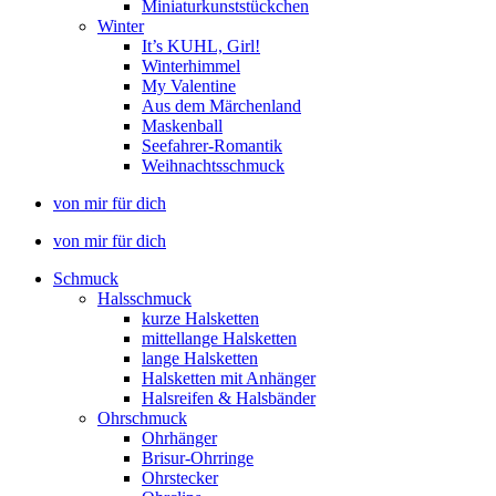
Miniaturkunststückchen
Winter
It’s KUHL, Girl!
Winterhimmel
My Valentine
Aus dem Märchenland
Maskenball
Seefahrer-Romantik
Weihnachtsschmuck
von mir für dich
von mir für dich
Schmuck
Halsschmuck
kurze Halsketten
mittellange Halsketten
lange Halsketten
Halsketten mit Anhänger
Halsreifen & Halsbänder
Ohrschmuck
Ohrhänger
Brisur-Ohrringe
Ohrstecker