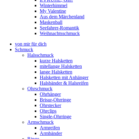
Winterhimmel
My Valentine
Aus dem Märchenland
Maskenball
Seefahrer-Romantik
Weihnachtsschmuck
von mir für dich
Schmuck
Halsschmuck
kurze Halsketten
mitellange Halsketten
lange Halsketten
Halsketten mit Anhänger
Halsbänder & Halsreifen
Ohrschmuck
Ohrhänger
Brisur-Ohrringe
Ohrstecker
Ohrclips
Single-Ohrringe
Armschmuck
Armreifen
Armbänder
Ringe