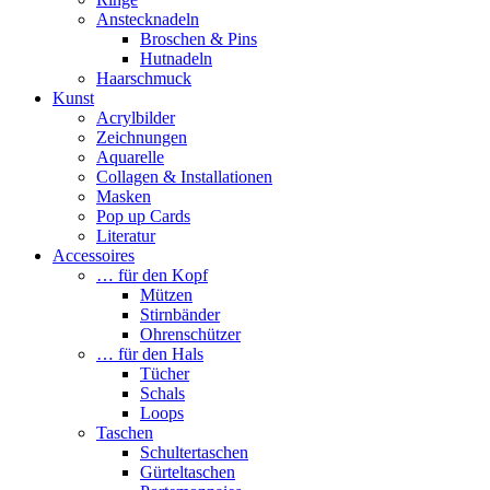
Anstecknadeln
Broschen & Pins
Hutnadeln
Haarschmuck
Kunst
Acrylbilder
Zeichnungen
Aquarelle
Collagen & Installationen
Masken
Pop up Cards
Literatur
Accessoires
… für den Kopf
Mützen
Stirnbänder
Ohrenschützer
… für den Hals
Tücher
Schals
Loops
Taschen
Schultertaschen
Gürteltaschen