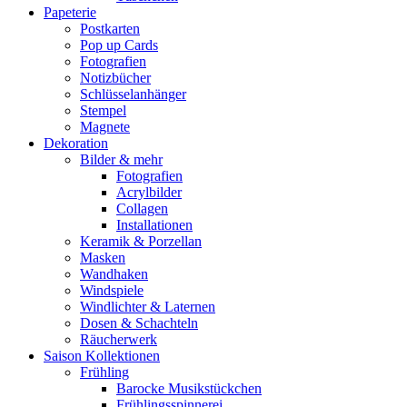
Papeterie
Postkarten
Pop up Cards
Fotografien
Notizbücher
Schlüsselanhänger
Stempel
Magnete
Dekoration
Bilder & mehr
Fotografien
Acrylbilder
Collagen
Installationen
Keramik & Porzellan
Masken
Wandhaken
Windspiele
Windlichter & Laternen
Dosen & Schachteln
Räucherwerk
Saison Kollektionen
Frühling
Barocke Musikstückchen
Frühlingsspinnerei