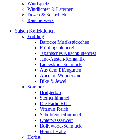
Windspiele
Windlichter & Laternen
Dosen & Schachteln
Räucherwerk
Saison Kollektionen
Frühling
Barocke Musikstückchen
Frühlingspinnerei
Japanisches Kirschblütenfest
Jane-Austen-Romantik
Liebesbrief-Schmuck
Aus dem Elfengarten
Alice im Wunderland
Bike & Jewel
Sommer
Bridgerton
Sternenhimmel
Die Farbe ROT
Vitamin-Reich
Schuhfensterbummel
Unterwasserwelt
Bollywood-Schmuck
Heimat Halle
Herbst