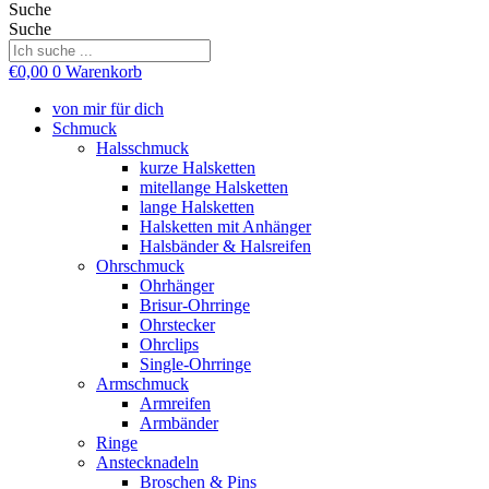
Suche
Suche
€
0,00
0
Warenkorb
von mir für dich
Schmuck
Halsschmuck
kurze Halsketten
mitellange Halsketten
lange Halsketten
Halsketten mit Anhänger
Halsbänder & Halsreifen
Ohrschmuck
Ohrhänger
Brisur-Ohrringe
Ohrstecker
Ohrclips
Single-Ohrringe
Armschmuck
Armreifen
Armbänder
Ringe
Anstecknadeln
Broschen & Pins