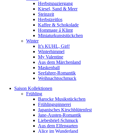
Herbstspaziergang
Kiesel, Sand & Meer
Steinzeit
Herbstzeitlos
Kaffee & Schokolade
Hommage á Klimt
Miniaturkunststückchen
Winter
It’s KUHL, Girl!
Winterhimmel
My Valentine
Aus dem Märchenland
Maskenball
Seefahrer-Romantik
Weihnachtsschmuck
Saison Kollektionen
Frühling
Barocke Musikstückchen
Frühlingspinnerei
Japanisches Kirschblütenfest
Jane-Austen-Romantik
Liebesbrief-Schmuck
Aus dem Elfengarten
Alice im Wunderland