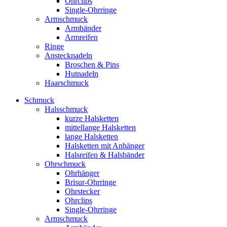
Ohrclips
Single-Ohrringe
Armschmuck
Armbänder
Armreifen
Ringe
Anstecknadeln
Broschen & Pins
Hutnadeln
Haarschmuck
Schmuck
Halsschmuck
kurze Halsketten
mittellange Halsketten
lange Halsketten
Halsketten mit Anhänger
Halsreifen & Halsbänder
Ohrschmuck
Ohrhänger
Brisur-Ohrringe
Ohrstecker
Ohrclips
Single-Ohrringe
Armschmuck