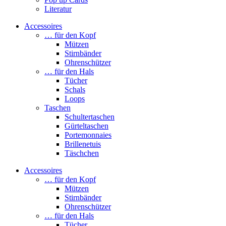
Literatur
Accessoires
… für den Kopf
Mützen
Stirnbänder
Ohrenschützer
… für den Hals
Tücher
Schals
Loops
Taschen
Schultertaschen
Gürteltaschen
Portemonnaies
Brillenetuis
Täschchen
Accessoires
… für den Kopf
Mützen
Stirnbänder
Ohrenschützer
… für den Hals
Tücher