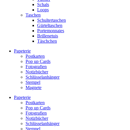
Schals
Loops
Taschen
Schultertaschen
Gürteltaschen
Portemonnaies
Brillenetuis
Täschchen
Papeterie
Postkarten
Pop up Cards
Fotografien
Notizbücher
Schlüsselanhänger
Stempel
Magnete
Papeterie
Postkarten
Pop up Cards
Fotografien
Notizbücher
Schlüsselanhänger
Stempel