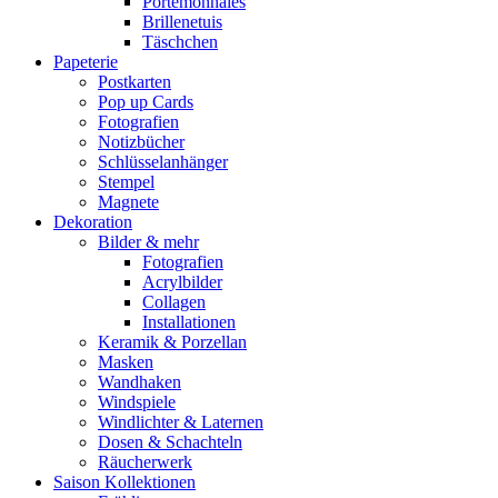
Portemonnaies
Brillenetuis
Täschchen
Papeterie
Postkarten
Pop up Cards
Fotografien
Notizbücher
Schlüsselanhänger
Stempel
Magnete
Dekoration
Bilder & mehr
Fotografien
Acrylbilder
Collagen
Installationen
Keramik & Porzellan
Masken
Wandhaken
Windspiele
Windlichter & Laternen
Dosen & Schachteln
Räucherwerk
Saison Kollektionen