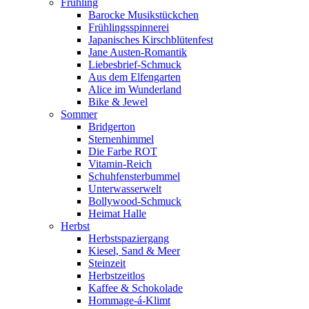
Frühling
Barocke Musikstückchen
Frühlingsspinnerei
Japanisches Kirschblütenfest
Jane Austen-Romantik
Liebesbrief-Schmuck
Aus dem Elfengarten
Alice im Wunderland
Bike & Jewel
Sommer
Bridgerton
Sternenhimmel
Die Farbe ROT
Vitamin-Reich
Schuhfensterbummel
Unterwasserwelt
Bollywood-Schmuck
Heimat Halle
Herbst
Herbstspaziergang
Kiesel, Sand & Meer
Steinzeit
Herbstzeitlos
Kaffee & Schokolade
Hommage-á-Klimt