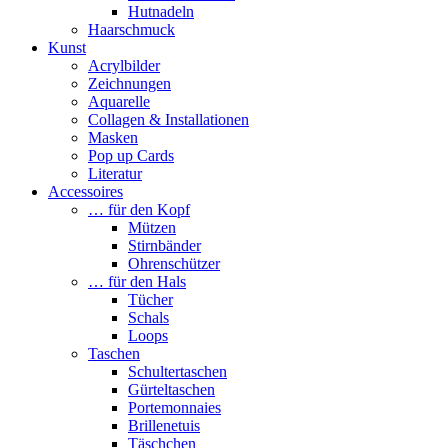
Hutnadeln
Haarschmuck
Kunst
Acrylbilder
Zeichnungen
Aquarelle
Collagen & Installationen
Masken
Pop up Cards
Literatur
Accessoires
… für den Kopf
Mützen
Stirnbänder
Ohrenschützer
… für den Hals
Tücher
Schals
Loops
Taschen
Schultertaschen
Gürteltaschen
Portemonnaies
Brillenetuis
Täschchen