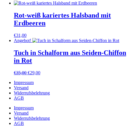
Rot-weiß kariertes Halsband mit
Erdbeeren
€
31,00
Angebot!
Tuch in Schalform aus Seiden-Chiffon
in Rot
Ursprünglicher
Aktueller
€
35,00
€
29,00
Preis
Preis
Impressum
war:
ist:
Versand
€35,00
€29,00.
Widerrufsbelehrung
AGB
Impressum
Versand
Widerrufsbelehrung
AGB