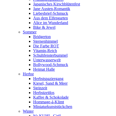
Japanisches Kirschblütenfest
Jane Austen-Romantik
Liebesbrief-Schmuck
Aus dem Elfengarten
Alice im Wunderland
Bike & Jewel
Sommer
Bridgerton
Sternenhimmel
Die Farbe ROT
Vitamin-Reich
Schuhfensterbummel
Unterwasserwelt
Bollywood-Schmuck
Heimat Halle
Herbst
Herbstspaziergang
Kiesel, Sand & Meer
Steinzeit
Herbstzeitlos
Kaffee & Schokolade
Hommage-á-Klimt
Miniaturkunststückchen
Winter
It’s KUHL, Girl!