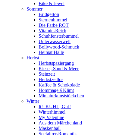
Bike & Jewel
Sommer
Bridgerton
Sternenhimmel
Die Farbe ROT
Vitamin-Reich
Schuhfensterbummel
Unterwasserwelt
Bollywood-Schmuck
Heimat Halle
Herbst
Herbstspaziergang
Kiesel, Sand & Meer
Steinzeit
Herbstzeitlos
Kaffee & Schokolade
Hommage á Klimt
Miniaturkunststückchen
Winter
It’s KUHL, Girl!
Winterhimmel
My Valentine
Aus dem Märchenland
Maskenball
Seefahrer-Romantik