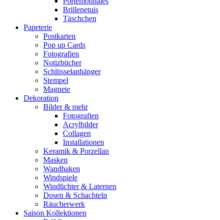
Portemonnaies
Brillenetuis
Täschchen
Papeterie
Postkarten
Pop up Cards
Fotografien
Notizbücher
Schlüsselanhänger
Stempel
Magnete
Dekoration
Bilder & mehr
Fotografien
Acrylbilder
Collagen
Installationen
Keramik & Porzellan
Masken
Wandhaken
Windspiele
Windlichter & Laternen
Dosen & Schachteln
Räucherwerk
Saison Kollektionen