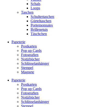
Schals
Loops
Taschen
Schultertaschen
Gürteltaschen
Portemonnaies
Brillenetuis
Täschchen
Papeterie
Postkarten
Pop up Cards
Fotografien
Notizbücher
Schlüsselanhänger
Stempel
Magnete
Papeterie
Postkarten
Pop up Cards
Fotografien
Notizbücher
Schlüsselanhänger
Stempel