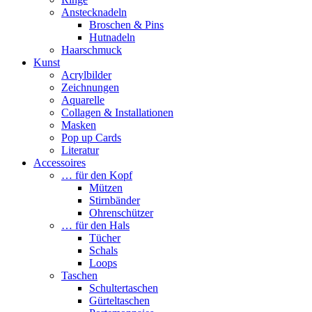
Anstecknadeln
Broschen & Pins
Hutnadeln
Haarschmuck
Kunst
Acrylbilder
Zeichnungen
Aquarelle
Collagen & Installationen
Masken
Pop up Cards
Literatur
Accessoires
… für den Kopf
Mützen
Stirnbänder
Ohrenschützer
… für den Hals
Tücher
Schals
Loops
Taschen
Schultertaschen
Gürteltaschen