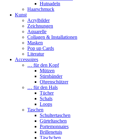
Hutnadeln
Haarschmuck
Kunst
Acrylbilder
Zeichnungen
Aquarelle
Collagen & Installationen
Masken
Pop up Cards
Literatur
Accessoires
… für den Kopf
Mützen
Stirnbänder
Ohrenschützer
… für den Hals
Tücher
Schals
Loops
Taschen
Schultertaschen
Gürteltaschen
Portemonnaies
Brillenetuis
Täschchen