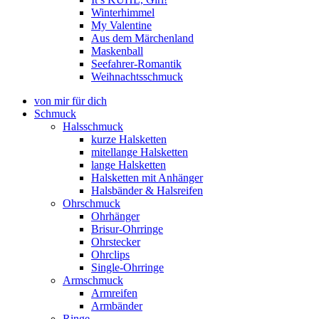
Winterhimmel
My Valentine
Aus dem Märchenland
Maskenball
Seefahrer-Romantik
Weihnachtsschmuck
von mir für dich
Schmuck
Halsschmuck
kurze Halsketten
mitellange Halsketten
lange Halsketten
Halsketten mit Anhänger
Halsbänder & Halsreifen
Ohrschmuck
Ohrhänger
Brisur-Ohrringe
Ohrstecker
Ohrclips
Single-Ohrringe
Armschmuck
Armreifen
Armbänder
Ringe