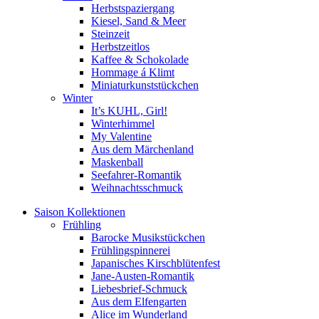
Herbstspaziergang
Kiesel, Sand & Meer
Steinzeit
Herbstzeitlos
Kaffee & Schokolade
Hommage á Klimt
Miniaturkunststückchen
Winter
It’s KUHL, Girl!
Winterhimmel
My Valentine
Aus dem Märchenland
Maskenball
Seefahrer-Romantik
Weihnachtsschmuck
Saison Kollektionen
Frühling
Barocke Musikstückchen
Frühlingspinnerei
Japanisches Kirschblütenfest
Jane-Austen-Romantik
Liebesbrief-Schmuck
Aus dem Elfengarten
Alice im Wunderland