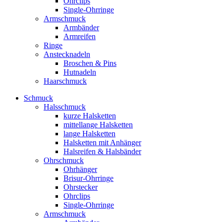
Ohrclips
Single-Ohrringe
Armschmuck
Armbänder
Armreifen
Ringe
Anstecknadeln
Broschen & Pins
Hutnadeln
Haarschmuck
Schmuck
Halsschmuck
kurze Halsketten
mittellange Halsketten
lange Halsketten
Halsketten mit Anhänger
Halsreifen & Halsbänder
Ohrschmuck
Ohrhänger
Brisur-Ohrringe
Ohrstecker
Ohrclips
Single-Ohrringe
Armschmuck