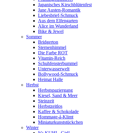
Japanisches Kirschblütenfest
Jane Austen-Romantik
Liebesbrief-Schmuck
Aus dem Elfengarten
Alice im Wunderland
Bike & Jewel
Sommer
Bridgerton
Sternenhimmel
Die Farbe ROT
Vitamin-Reich
Schuhfensterbummel
Unterwasserwelt
Bollywood-Schmuck
Heimat Halle
Herbst
Herbstspaziergang
Kiesel, Sand & Meer
Steinzeit
Herbstzeitlos
Kaffee & Schokolade
Hommage-á-Klimt
Miniaturkunststückchen
Winter
It’s KUHL, Girl!