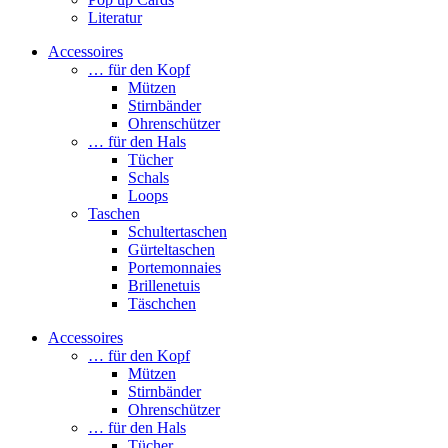
Literatur
Accessoires
… für den Kopf
Mützen
Stirnbänder
Ohrenschützer
… für den Hals
Tücher
Schals
Loops
Taschen
Schultertaschen
Gürteltaschen
Portemonnaies
Brillenetuis
Täschchen
Accessoires
… für den Kopf
Mützen
Stirnbänder
Ohrenschützer
… für den Hals
Tücher