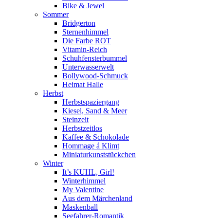
Bike & Jewel
Sommer
Bridgerton
Sternenhimmel
Die Farbe ROT
Vitamin-Reich
Schuhfensterbummel
Unterwasserwelt
Bollywood-Schmuck
Heimat Halle
Herbst
Herbstspaziergang
Kiesel, Sand & Meer
Steinzeit
Herbstzeitlos
Kaffee & Schokolade
Hommage á Klimt
Miniaturkunststückchen
Winter
It’s KUHL, Girl!
Winterhimmel
My Valentine
Aus dem Märchenland
Maskenball
Seefahrer-Romantik