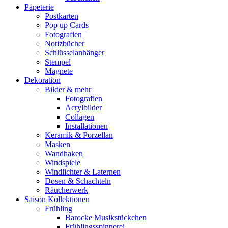
Papeterie
Postkarten
Pop up Cards
Fotografien
Notizbücher
Schlüsselanhänger
Stempel
Magnete
Dekoration
Bilder & mehr
Fotografien
Acrylbilder
Collagen
Installationen
Keramik & Porzellan
Masken
Wandhaken
Windspiele
Windlichter & Laternen
Dosen & Schachteln
Räucherwerk
Saison Kollektionen
Frühling
Barocke Musikstückchen
Frühlingsspinnerei