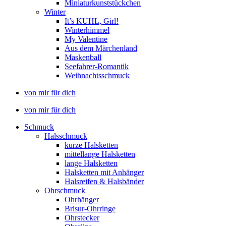
Miniaturkunststückchen
Winter
It’s KUHL, Girl!
Winterhimmel
My Valentine
Aus dem Märchenland
Maskenball
Seefahrer-Romantik
Weihnachtsschmuck
von mir für dich
von mir für dich
Schmuck
Halsschmuck
kurze Halsketten
mittellange Halsketten
lange Halsketten
Halsketten mit Anhänger
Halsreifen & Halsbänder
Ohrschmuck
Ohrhänger
Brisur-Ohrringe
Ohrstecker