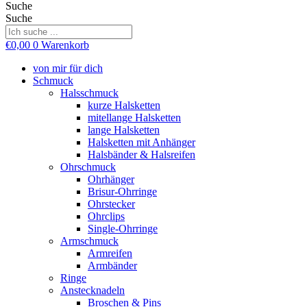
Suche
Suche
€
0,00
0
Warenkorb
von mir für dich
Schmuck
Halsschmuck
kurze Halsketten
mitellange Halsketten
lange Halsketten
Halsketten mit Anhänger
Halsbänder & Halsreifen
Ohrschmuck
Ohrhänger
Brisur-Ohrringe
Ohrstecker
Ohrclips
Single-Ohrringe
Armschmuck
Armreifen
Armbänder
Ringe
Anstecknadeln
Broschen & Pins