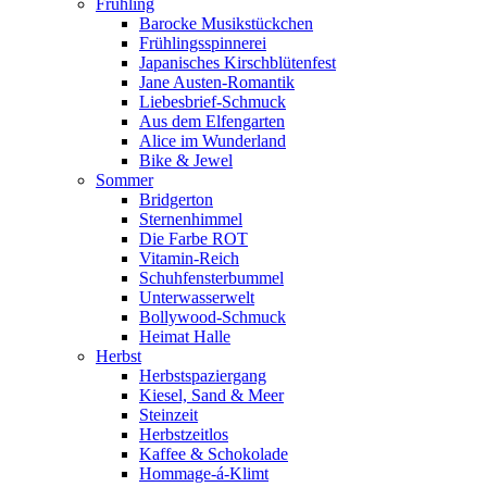
Frühling
Barocke Musikstückchen
Frühlingsspinnerei
Japanisches Kirschblütenfest
Jane Austen-Romantik
Liebesbrief-Schmuck
Aus dem Elfengarten
Alice im Wunderland
Bike & Jewel
Sommer
Bridgerton
Sternenhimmel
Die Farbe ROT
Vitamin-Reich
Schuhfensterbummel
Unterwasserwelt
Bollywood-Schmuck
Heimat Halle
Herbst
Herbstspaziergang
Kiesel, Sand & Meer
Steinzeit
Herbstzeitlos
Kaffee & Schokolade
Hommage-á-Klimt