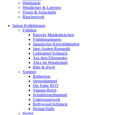
Windspiele
Windlichter & Laternen
Dosen & Schachteln
Räucherwerk
Saison Kollektionen
Frühling
Barocke Musikstückchen
Frühlingspinnerei
Japanisches Kirschblütenfest
Jane-Austen-Romantik
Liebesbrief-Schmuck
Aus dem Elfengarten
Alice im Wunderland
Bike & Jewel
Sommer
Bridgerton
Sternenhimmel
Die Farbe ROT
Vitamin-Reich
Schuhfensterbummel
Unterwasserwelt
Bollywood-Schmuck
Heimat Halle
Herbst