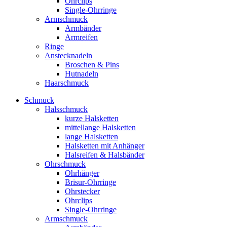
Ohrclips
Single-Ohrringe
Armschmuck
Armbänder
Armreifen
Ringe
Anstecknadeln
Broschen & Pins
Hutnadeln
Haarschmuck
Schmuck
Halsschmuck
kurze Halsketten
mittellange Halsketten
lange Halsketten
Halsketten mit Anhänger
Halsreifen & Halsbänder
Ohrschmuck
Ohrhänger
Brisur-Ohrringe
Ohrstecker
Ohrclips
Single-Ohrringe
Armschmuck