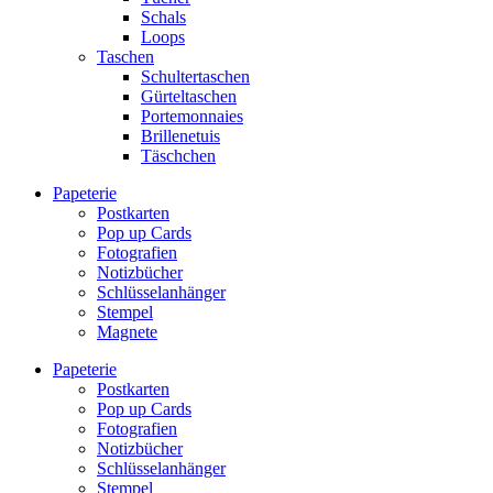
Schals
Loops
Taschen
Schultertaschen
Gürteltaschen
Portemonnaies
Brillenetuis
Täschchen
Papeterie
Postkarten
Pop up Cards
Fotografien
Notizbücher
Schlüsselanhänger
Stempel
Magnete
Papeterie
Postkarten
Pop up Cards
Fotografien
Notizbücher
Schlüsselanhänger
Stempel