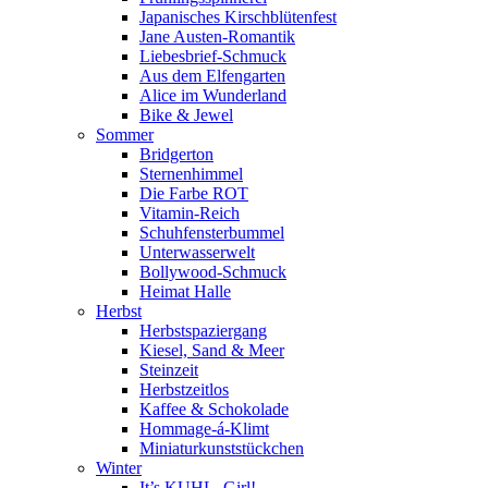
Japanisches Kirschblütenfest
Jane Austen-Romantik
Liebesbrief-Schmuck
Aus dem Elfengarten
Alice im Wunderland
Bike & Jewel
Sommer
Bridgerton
Sternenhimmel
Die Farbe ROT
Vitamin-Reich
Schuhfensterbummel
Unterwasserwelt
Bollywood-Schmuck
Heimat Halle
Herbst
Herbstspaziergang
Kiesel, Sand & Meer
Steinzeit
Herbstzeitlos
Kaffee & Schokolade
Hommage-á-Klimt
Miniaturkunststückchen
Winter
It’s KUHL, Girl!