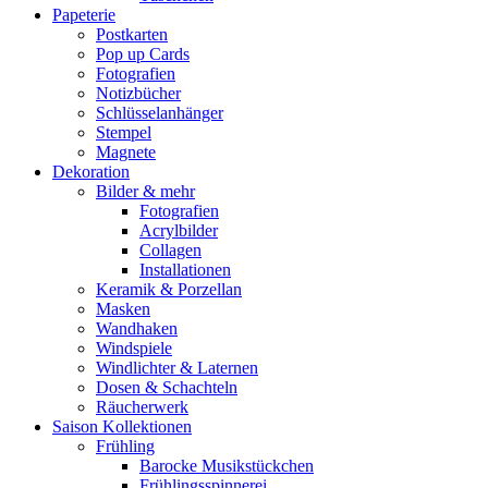
Papeterie
Postkarten
Pop up Cards
Fotografien
Notizbücher
Schlüsselanhänger
Stempel
Magnete
Dekoration
Bilder & mehr
Fotografien
Acrylbilder
Collagen
Installationen
Keramik & Porzellan
Masken
Wandhaken
Windspiele
Windlichter & Laternen
Dosen & Schachteln
Räucherwerk
Saison Kollektionen
Frühling
Barocke Musikstückchen
Frühlingsspinnerei