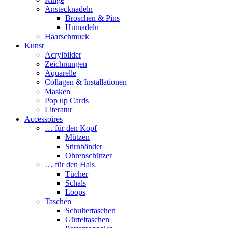
Anstecknadeln
Broschen & Pins
Hutnadeln
Haarschmuck
Kunst
Acrylbilder
Zeichnungen
Aquarelle
Collagen & Installationen
Masken
Pop up Cards
Literatur
Accessoires
… für den Kopf
Mützen
Stirnbänder
Ohrenschützer
… für den Hals
Tücher
Schals
Loops
Taschen
Schultertaschen
Gürteltaschen