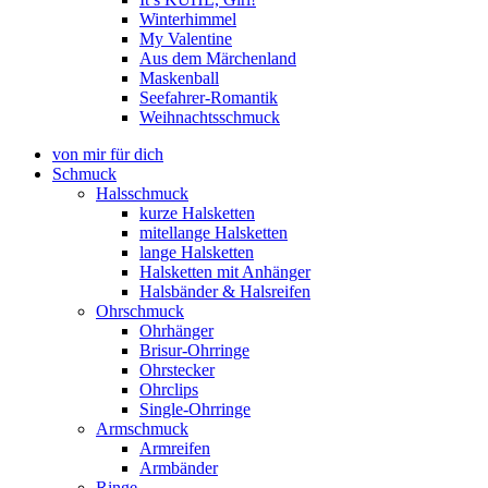
Winterhimmel
My Valentine
Aus dem Märchenland
Maskenball
Seefahrer-Romantik
Weihnachtsschmuck
von mir für dich
Schmuck
Halsschmuck
kurze Halsketten
mitellange Halsketten
lange Halsketten
Halsketten mit Anhänger
Halsbänder & Halsreifen
Ohrschmuck
Ohrhänger
Brisur-Ohrringe
Ohrstecker
Ohrclips
Single-Ohrringe
Armschmuck
Armreifen
Armbänder
Ringe