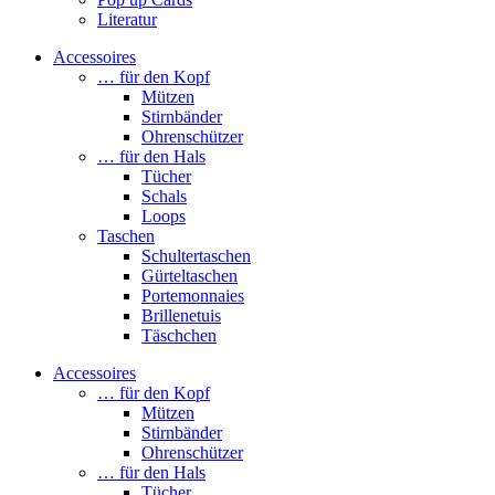
Literatur
Accessoires
… für den Kopf
Mützen
Stirnbänder
Ohrenschützer
… für den Hals
Tücher
Schals
Loops
Taschen
Schultertaschen
Gürteltaschen
Portemonnaies
Brillenetuis
Täschchen
Accessoires
… für den Kopf
Mützen
Stirnbänder
Ohrenschützer
… für den Hals
Tücher