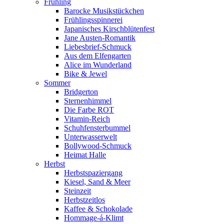
Frühling
Barocke Musikstückchen
Frühlingsspinnerei
Japanisches Kirschblütenfest
Jane Austen-Romantik
Liebesbrief-Schmuck
Aus dem Elfengarten
Alice im Wunderland
Bike & Jewel
Sommer
Bridgerton
Sternenhimmel
Die Farbe ROT
Vitamin-Reich
Schuhfensterbummel
Unterwasserwelt
Bollywood-Schmuck
Heimat Halle
Herbst
Herbstspaziergang
Kiesel, Sand & Meer
Steinzeit
Herbstzeitlos
Kaffee & Schokolade
Hommage-á-Klimt