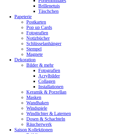
Portemonnaies
Brillenetuis
Täschchen
Papeterie
Postkarten
Pop up Cards
Fotografien
Notizbücher
Schlüsselanhänger
Stempel
Magnete
Dekoration
Bilder & mehr
Fotografien
Acrylbilder
Collagen
Installationen
Keramik & Porzellan
Masken
Wandhaken
Windspiele
Windlichter & Laternen
Dosen & Schachteln
Räucherwerk
Saison Kollektionen