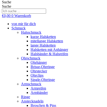
Suche
Suche
€
0,00
0
Warenkorb
von mir für dich
Schmuck
Halsschmuck
kurze Halsketten
mitellange Halsketten
lange Halsketten
Halsketten mit Anhänger
Halsbänder & Halsreifen
Ohrschmuck
Ohrhänger
Brisur-Ohrringe
Ohrstecker
Ohrclips
Single-Ohrringe
Armschmuck
Armreifen
Armbänder
Ringe
Anstecknadeln
Broschen & Pins