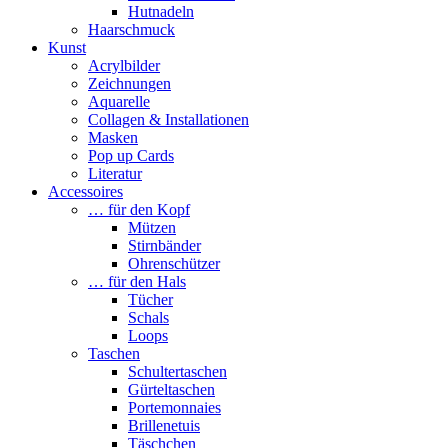
Hutnadeln
Haarschmuck
Kunst
Acrylbilder
Zeichnungen
Aquarelle
Collagen & Installationen
Masken
Pop up Cards
Literatur
Accessoires
… für den Kopf
Mützen
Stirnbänder
Ohrenschützer
… für den Hals
Tücher
Schals
Loops
Taschen
Schultertaschen
Gürteltaschen
Portemonnaies
Brillenetuis
Täschchen