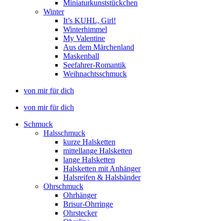
Miniaturkunststückchen
Winter
It’s KUHL, Girl!
Winterhimmel
My Valentine
Aus dem Märchenland
Maskenball
Seefahrer-Romantik
Weihnachtsschmuck
von mir für dich
von mir für dich
Schmuck
Halsschmuck
kurze Halsketten
mittellange Halsketten
lange Halsketten
Halsketten mit Anhänger
Halsreifen & Halsbänder
Ohrschmuck
Ohrhänger
Brisur-Ohrringe
Ohrstecker