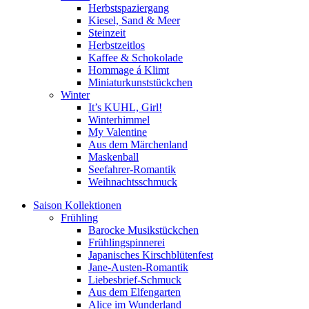
Herbstspaziergang
Kiesel, Sand & Meer
Steinzeit
Herbstzeitlos
Kaffee & Schokolade
Hommage á Klimt
Miniaturkunststückchen
Winter
It’s KUHL, Girl!
Winterhimmel
My Valentine
Aus dem Märchenland
Maskenball
Seefahrer-Romantik
Weihnachtsschmuck
Saison Kollektionen
Frühling
Barocke Musikstückchen
Frühlingspinnerei
Japanisches Kirschblütenfest
Jane-Austen-Romantik
Liebesbrief-Schmuck
Aus dem Elfengarten
Alice im Wunderland