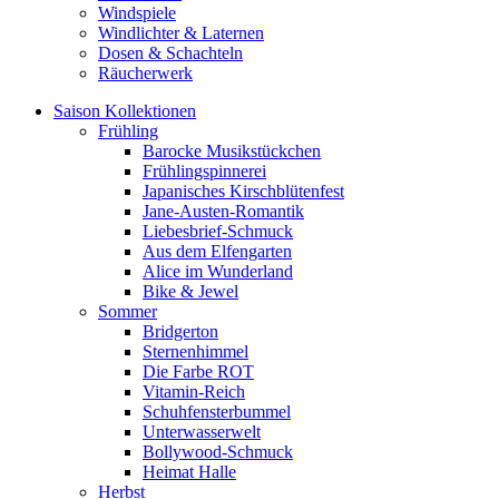
Windspiele
Windlichter & Laternen
Dosen & Schachteln
Räucherwerk
Saison Kollektionen
Frühling
Barocke Musikstückchen
Frühlingspinnerei
Japanisches Kirschblütenfest
Jane-Austen-Romantik
Liebesbrief-Schmuck
Aus dem Elfengarten
Alice im Wunderland
Bike & Jewel
Sommer
Bridgerton
Sternenhimmel
Die Farbe ROT
Vitamin-Reich
Schuhfensterbummel
Unterwasserwelt
Bollywood-Schmuck
Heimat Halle
Herbst