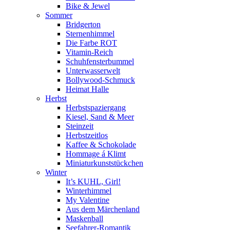
Bike & Jewel
Sommer
Bridgerton
Sternenhimmel
Die Farbe ROT
Vitamin-Reich
Schuhfensterbummel
Unterwasserwelt
Bollywood-Schmuck
Heimat Halle
Herbst
Herbstspaziergang
Kiesel, Sand & Meer
Steinzeit
Herbstzeitlos
Kaffee & Schokolade
Hommage á Klimt
Miniaturkunststückchen
Winter
It’s KUHL, Girl!
Winterhimmel
My Valentine
Aus dem Märchenland
Maskenball
Seefahrer-Romantik