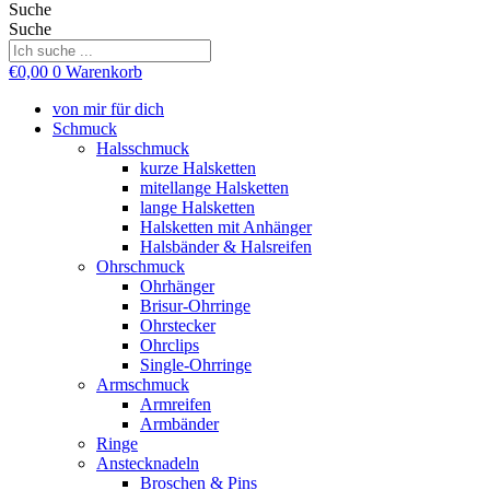
Suche
Suche
€
0,00
0
Warenkorb
von mir für dich
Schmuck
Halsschmuck
kurze Halsketten
mitellange Halsketten
lange Halsketten
Halsketten mit Anhänger
Halsbänder & Halsreifen
Ohrschmuck
Ohrhänger
Brisur-Ohrringe
Ohrstecker
Ohrclips
Single-Ohrringe
Armschmuck
Armreifen
Armbänder
Ringe
Anstecknadeln
Broschen & Pins