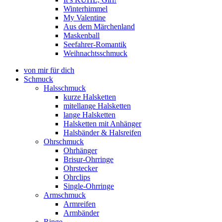
Winterhimmel
My Valentine
Aus dem Märchenland
Maskenball
Seefahrer-Romantik
Weihnachtsschmuck
von mir für dich
Schmuck
Halsschmuck
kurze Halsketten
mitellange Halsketten
lange Halsketten
Halsketten mit Anhänger
Halsbänder & Halsreifen
Ohrschmuck
Ohrhänger
Brisur-Ohrringe
Ohrstecker
Ohrclips
Single-Ohrringe
Armschmuck
Armreifen
Armbänder
Ringe