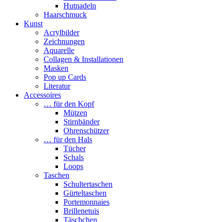
Hutnadeln
Haarschmuck
Kunst
Acrylbilder
Zeichnungen
Aquarelle
Collagen & Installationen
Masken
Pop up Cards
Literatur
Accessoires
… für den Kopf
Mützen
Stirnbänder
Ohrenschützer
… für den Hals
Tücher
Schals
Loops
Taschen
Schultertaschen
Gürteltaschen
Portemonnaies
Brillenetuis
Täschchen