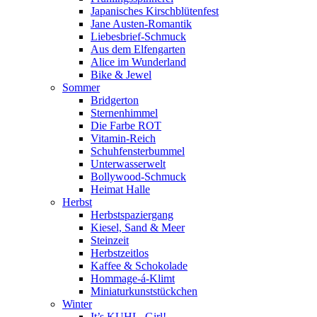
Japanisches Kirschblütenfest
Jane Austen-Romantik
Liebesbrief-Schmuck
Aus dem Elfengarten
Alice im Wunderland
Bike & Jewel
Sommer
Bridgerton
Sternenhimmel
Die Farbe ROT
Vitamin-Reich
Schuhfensterbummel
Unterwasserwelt
Bollywood-Schmuck
Heimat Halle
Herbst
Herbstspaziergang
Kiesel, Sand & Meer
Steinzeit
Herbstzeitlos
Kaffee & Schokolade
Hommage-á-Klimt
Miniaturkunststückchen
Winter
It’s KUHL, Girl!