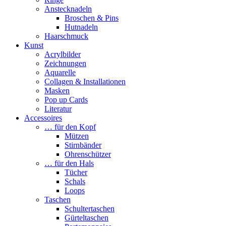
Anstecknadeln
Broschen & Pins
Hutnadeln
Haarschmuck
Kunst
Acrylbilder
Zeichnungen
Aquarelle
Collagen & Installationen
Masken
Pop up Cards
Literatur
Accessoires
… für den Kopf
Mützen
Stirnbänder
Ohrenschützer
… für den Hals
Tücher
Schals
Loops
Taschen
Schultertaschen
Gürteltaschen