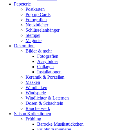
Papeterie
Postkarten
Pop up Cards
Fotografien
Notizbücher
Schlüsselanhänger
Stempel
Magnete
Dekoration
Bilder & mehr
Fotografien
Acrylbilder
Collagen
Installationen
Keramik & Porzellan
Masken
Wandhaken
Windspiele
Windlichter & Laternen
Dosen & Schachteln
Räucherwerk
Saison Kollektionen
Frühling
Barocke Musikstückchen
Frühlingsspinnerei