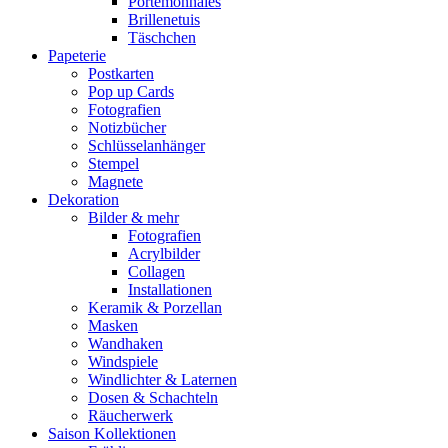
Portemonnaies
Brillenetuis
Täschchen
Papeterie
Postkarten
Pop up Cards
Fotografien
Notizbücher
Schlüsselanhänger
Stempel
Magnete
Dekoration
Bilder & mehr
Fotografien
Acrylbilder
Collagen
Installationen
Keramik & Porzellan
Masken
Wandhaken
Windspiele
Windlichter & Laternen
Dosen & Schachteln
Räucherwerk
Saison Kollektionen