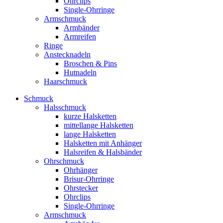
Ohrclips
Single-Ohrringe
Armschmuck
Armbänder
Armreifen
Ringe
Anstecknadeln
Broschen & Pins
Hutnadeln
Haarschmuck
Schmuck
Halsschmuck
kurze Halsketten
mittellange Halsketten
lange Halsketten
Halsketten mit Anhänger
Halsreifen & Halsbänder
Ohrschmuck
Ohrhänger
Brisur-Ohrringe
Ohrstecker
Ohrclips
Single-Ohrringe
Armschmuck