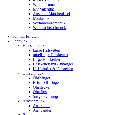
Winterhimmel
My Valentine
Aus dem Märchenland
Maskenball
Seefahrer-Romantik
Weihnachtsschmuck
von mir für dich
Schmuck
Halsschmuck
kurze Halsketten
mitellange Halsketten
lange Halsketten
Halsketten mit Anhänger
Halsbänder & Halsreifen
Ohrschmuck
Ohrhänger
Brisur-Ohrringe
Ohrstecker
Ohrclips
Single-Ohrringe
Armschmuck
Armreifen
Armbänder
Ringe