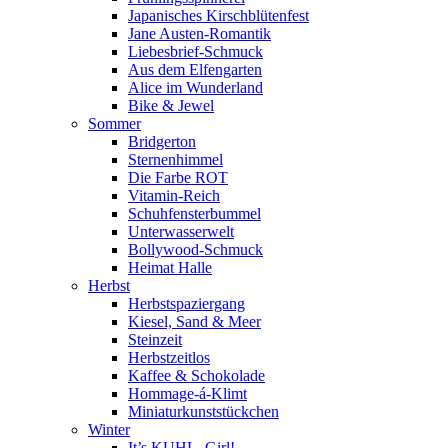
Japanisches Kirschblütenfest
Jane Austen-Romantik
Liebesbrief-Schmuck
Aus dem Elfengarten
Alice im Wunderland
Bike & Jewel
Sommer
Bridgerton
Sternenhimmel
Die Farbe ROT
Vitamin-Reich
Schuhfensterbummel
Unterwasserwelt
Bollywood-Schmuck
Heimat Halle
Herbst
Herbstspaziergang
Kiesel, Sand & Meer
Steinzeit
Herbstzeitlos
Kaffee & Schokolade
Hommage-á-Klimt
Miniaturkunststückchen
Winter
It’s KUHL, Girl!