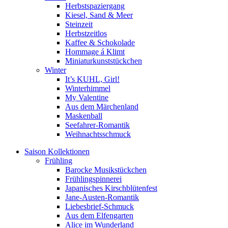
Herbstspaziergang
Kiesel, Sand & Meer
Steinzeit
Herbstzeitlos
Kaffee & Schokolade
Hommage á Klimt
Miniaturkunststückchen
Winter
It’s KUHL, Girl!
Winterhimmel
My Valentine
Aus dem Märchenland
Maskenball
Seefahrer-Romantik
Weihnachtsschmuck
Saison Kollektionen
Frühling
Barocke Musikstückchen
Frühlingspinnerei
Japanisches Kirschblütenfest
Jane-Austen-Romantik
Liebesbrief-Schmuck
Aus dem Elfengarten
Alice im Wunderland