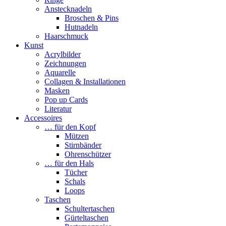
Anstecknadeln
Broschen & Pins
Hutnadeln
Haarschmuck
Kunst
Acrylbilder
Zeichnungen
Aquarelle
Collagen & Installationen
Masken
Pop up Cards
Literatur
Accessoires
… für den Kopf
Mützen
Stirnbänder
Ohrenschützer
… für den Hals
Tücher
Schals
Loops
Taschen
Schultertaschen
Gürteltaschen