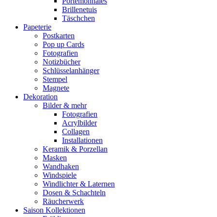
Portemonnaies
Brillenetuis
Täschchen
Papeterie
Postkarten
Pop up Cards
Fotografien
Notizbücher
Schlüsselanhänger
Stempel
Magnete
Dekoration
Bilder & mehr
Fotografien
Acrylbilder
Collagen
Installationen
Keramik & Porzellan
Masken
Wandhaken
Windspiele
Windlichter & Laternen
Dosen & Schachteln
Räucherwerk
Saison Kollektionen