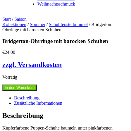
Weihnachtsschmuck
Start
/
Saison
Kollektionen
/
Sommer
/
Schuhfensterbummel
/ Bridgerton-
Ohrringe mit barocken Schuhen
Bridgerton-Ohrringe mit barocken Schuhen
€
24,00
zzgl. Versandkosten
Vorrätig
Bridgerton-
In den Warenkorb
Ohrringe
mit
Beschreibung
barocken
Zusätzliche Informationen
Schuhen
Menge
Beschreibung
Kupferfarbene Puppen-Schuhe baumeln unter pinkfarbenen