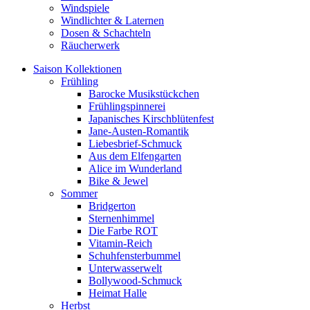
Windspiele
Windlichter & Laternen
Dosen & Schachteln
Räucherwerk
Saison Kollektionen
Frühling
Barocke Musikstückchen
Frühlingspinnerei
Japanisches Kirschblütenfest
Jane-Austen-Romantik
Liebesbrief-Schmuck
Aus dem Elfengarten
Alice im Wunderland
Bike & Jewel
Sommer
Bridgerton
Sternenhimmel
Die Farbe ROT
Vitamin-Reich
Schuhfensterbummel
Unterwasserwelt
Bollywood-Schmuck
Heimat Halle
Herbst