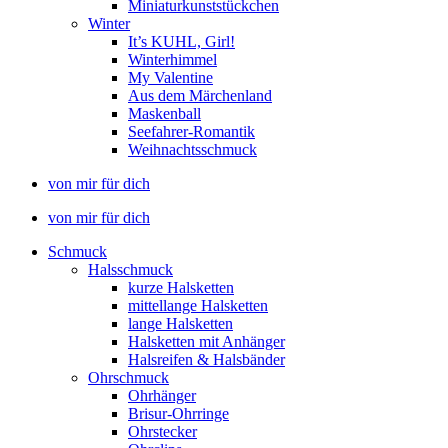
Miniaturkunststückchen
Winter
It’s KUHL, Girl!
Winterhimmel
My Valentine
Aus dem Märchenland
Maskenball
Seefahrer-Romantik
Weihnachtsschmuck
von mir für dich
von mir für dich
Schmuck
Halsschmuck
kurze Halsketten
mittellange Halsketten
lange Halsketten
Halsketten mit Anhänger
Halsreifen & Halsbänder
Ohrschmuck
Ohrhänger
Brisur-Ohrringe
Ohrstecker