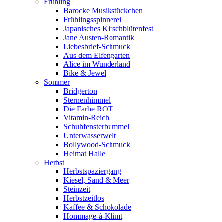
Frühling
Barocke Musikstückchen
Frühlingsspinnerei
Japanisches Kirschblütenfest
Jane Austen-Romantik
Liebesbrief-Schmuck
Aus dem Elfengarten
Alice im Wunderland
Bike & Jewel
Sommer
Bridgerton
Sternenhimmel
Die Farbe ROT
Vitamin-Reich
Schuhfensterbummel
Unterwasserwelt
Bollywood-Schmuck
Heimat Halle
Herbst
Herbstspaziergang
Kiesel, Sand & Meer
Steinzeit
Herbstzeitlos
Kaffee & Schokolade
Hommage-á-Klimt