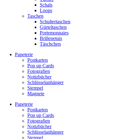
Schals
Loops
Taschen
Schultertaschen
Gürteltaschen
Portemonnaies
Brillenetuis
Täschchen
Papeterie
Postkarten
Pop up Cards
Fotografien
Notizbücher
Schlüsselanhänger
Stempel
Magnete
Papeterie
Postkarten
Pop up Cards
Fotografien
Notizbücher
Schlüsselanhänger
Stempel