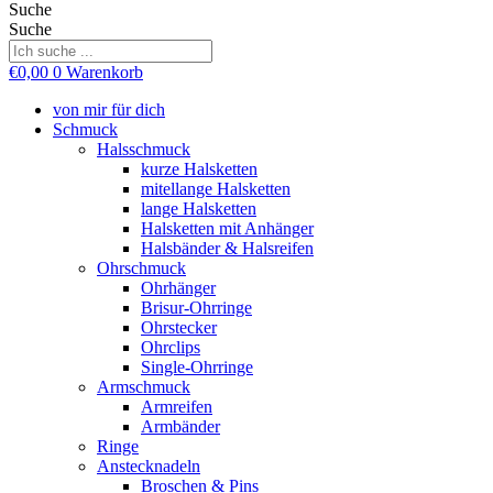
Suche
Suche
€
0,00
0
Warenkorb
von mir für dich
Schmuck
Halsschmuck
kurze Halsketten
mitellange Halsketten
lange Halsketten
Halsketten mit Anhänger
Halsbänder & Halsreifen
Ohrschmuck
Ohrhänger
Brisur-Ohrringe
Ohrstecker
Ohrclips
Single-Ohrringe
Armschmuck
Armreifen
Armbänder
Ringe
Anstecknadeln
Broschen & Pins