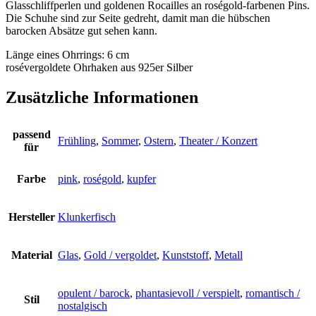
Glasschliffperlen und goldenen Rocailles an roségold-farbenen Pins.
Die Schuhe sind zur Seite gedreht, damit man die hübschen
barocken Absätze gut sehen kann.
Länge eines Ohrrings: 6 cm
rosévergoldete Ohrhaken aus 925er Silber
Zusätzliche Informationen
passend
Frühling
,
Sommer
,
Ostern
,
Theater / Konzert
für
Farbe
pink
,
roségold
,
kupfer
Hersteller
Klunkerfisch
Material
Glas
,
Gold / vergoldet
,
Kunststoff
,
Metall
opulent / barock
,
phantasievoll / verspielt
,
romantisch /
Stil
nostalgisch