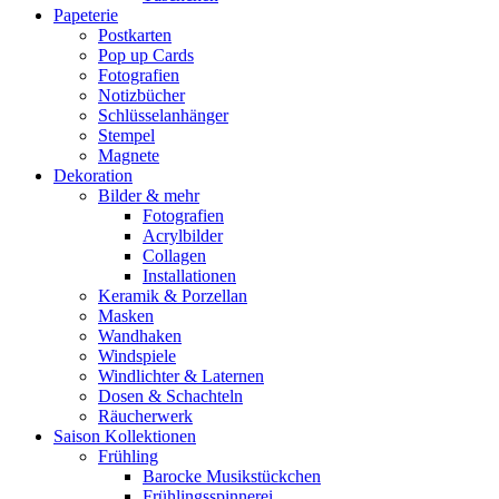
Papeterie
Postkarten
Pop up Cards
Fotografien
Notizbücher
Schlüsselanhänger
Stempel
Magnete
Dekoration
Bilder & mehr
Fotografien
Acrylbilder
Collagen
Installationen
Keramik & Porzellan
Masken
Wandhaken
Windspiele
Windlichter & Laternen
Dosen & Schachteln
Räucherwerk
Saison Kollektionen
Frühling
Barocke Musikstückchen
Frühlingsspinnerei