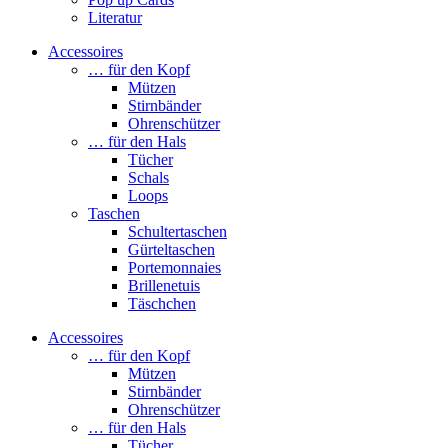
Literatur
Accessoires
… für den Kopf
Mützen
Stirnbänder
Ohrenschützer
… für den Hals
Tücher
Schals
Loops
Taschen
Schultertaschen
Gürteltaschen
Portemonnaies
Brillenetuis
Täschchen
Accessoires
… für den Kopf
Mützen
Stirnbänder
Ohrenschützer
… für den Hals
Tücher