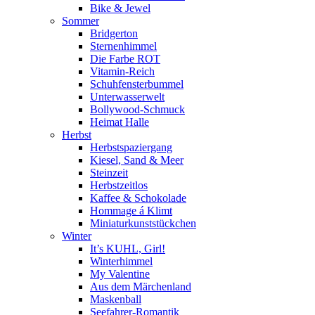
Bike & Jewel
Sommer
Bridgerton
Sternenhimmel
Die Farbe ROT
Vitamin-Reich
Schuhfensterbummel
Unterwasserwelt
Bollywood-Schmuck
Heimat Halle
Herbst
Herbstspaziergang
Kiesel, Sand & Meer
Steinzeit
Herbstzeitlos
Kaffee & Schokolade
Hommage á Klimt
Miniaturkunststückchen
Winter
It’s KUHL, Girl!
Winterhimmel
My Valentine
Aus dem Märchenland
Maskenball
Seefahrer-Romantik