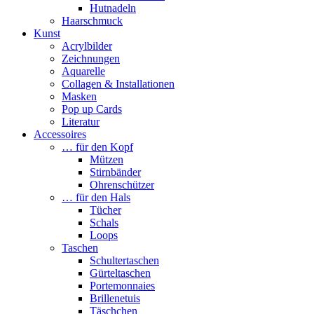
Hutnadeln
Haarschmuck
Kunst
Acrylbilder
Zeichnungen
Aquarelle
Collagen & Installationen
Masken
Pop up Cards
Literatur
Accessoires
… für den Kopf
Mützen
Stirnbänder
Ohrenschützer
… für den Hals
Tücher
Schals
Loops
Taschen
Schultertaschen
Gürteltaschen
Portemonnaies
Brillenetuis
Täschchen