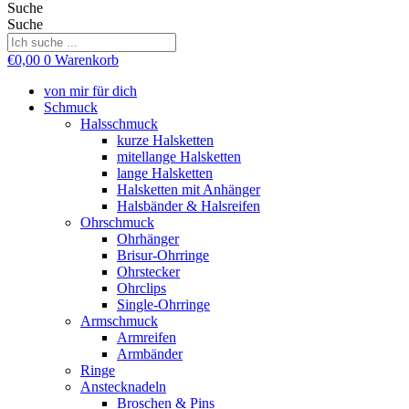
Suche
Suche
€
0,00
0
Warenkorb
von mir für dich
Schmuck
Halsschmuck
kurze Halsketten
mitellange Halsketten
lange Halsketten
Halsketten mit Anhänger
Halsbänder & Halsreifen
Ohrschmuck
Ohrhänger
Brisur-Ohrringe
Ohrstecker
Ohrclips
Single-Ohrringe
Armschmuck
Armreifen
Armbänder
Ringe
Anstecknadeln
Broschen & Pins