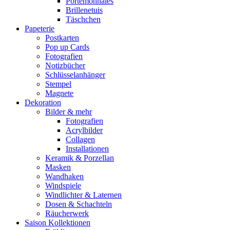
Portemonnaies
Brillenetuis
Täschchen
Papeterie
Postkarten
Pop up Cards
Fotografien
Notizbücher
Schlüsselanhänger
Stempel
Magnete
Dekoration
Bilder & mehr
Fotografien
Acrylbilder
Collagen
Installationen
Keramik & Porzellan
Masken
Wandhaken
Windspiele
Windlichter & Laternen
Dosen & Schachteln
Räucherwerk
Saison Kollektionen