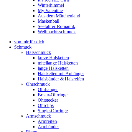
Winterhimmel
My Valentine
Aus dem Märchenland
Maskenball
Seefahrer-Romantik
Weihnachtsschmuck
von mir für dich
Schmuck
Halsschmuck
kurze Halsketten
mitellange Halsketten
lange Halsketten
Halsketten mit Anhänger
Halsbänder & Halsreifen
Ohrschmuck
Ohrhänger
Brisur-Ohrringe
Ohrstecker
Ohrclips
Single-Ohrringe
Armschmuck
Armreifen
Armbänder
Ringe