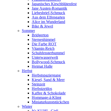
Japanisches Kirschblütenfest
Jane Austen-Romantik
Liebesbrief-Schmuck
Aus dem Elfengarten
Alice im Wunderland
Bike & Jewel
Sommer
Bridgerton
Sternenhimmel
Die Farbe ROT
Vitamin-Reich
Schuhfensterbummel
Unterwasserwelt
Bollywood-Schmuck
Heimat Halle
Herbst
Herbstspaziergang
Kiesel, Sand & Meer
Steinzeit
Herbstzeitlos
Kaffee & Schokolade
Hommage-á-Klimt
Miniaturkunststückchen
Winter
It’s KUHL, Girl!