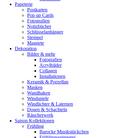
Papeterie
Postkarten
Pop up Cards
Fotografien
Notizbücher
Schlüsselanhänger
Stempel
Magnete
Dekoration
Bilder & mehr
Fotografien
Acrylbilder
Collagen
Installationen
Keramik & Porzellan
Masken
Wandhaken
Windspiele
Windlichter & Laternen
Dosen & Schachteln
Räucherwerk
Saison Kollektionen
Frühling
Barocke Musikstückchen
Frühlingsspinnerei