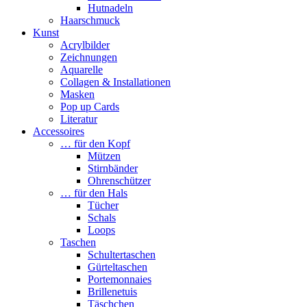
Hutnadeln
Haarschmuck
Kunst
Acrylbilder
Zeichnungen
Aquarelle
Collagen & Installationen
Masken
Pop up Cards
Literatur
Accessoires
… für den Kopf
Mützen
Stirnbänder
Ohrenschützer
… für den Hals
Tücher
Schals
Loops
Taschen
Schultertaschen
Gürteltaschen
Portemonnaies
Brillenetuis
Täschchen