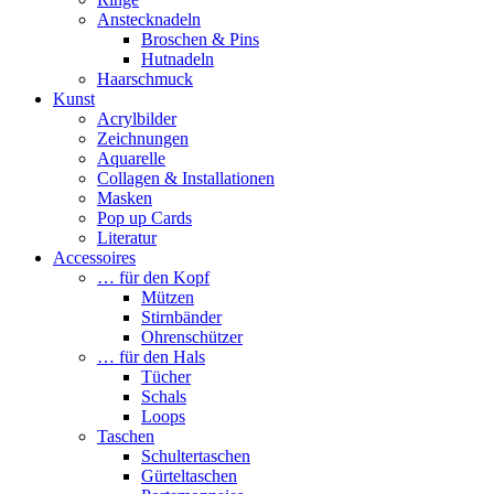
Anstecknadeln
Broschen & Pins
Hutnadeln
Haarschmuck
Kunst
Acrylbilder
Zeichnungen
Aquarelle
Collagen & Installationen
Masken
Pop up Cards
Literatur
Accessoires
… für den Kopf
Mützen
Stirnbänder
Ohrenschützer
… für den Hals
Tücher
Schals
Loops
Taschen
Schultertaschen
Gürteltaschen