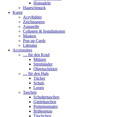
Hutnadeln
Haarschmuck
Kunst
Acrylbilder
Zeichnungen
Aquarelle
Collagen & Installationen
Masken
Pop up Cards
Literatur
Accessoires
… für den Kopf
Mützen
Stirnbänder
Ohrenschützer
… für den Hals
Tücher
Schals
Loops
Taschen
Schultertaschen
Gürteltaschen
Portemonnaies
Brillenetuis
Täschchen