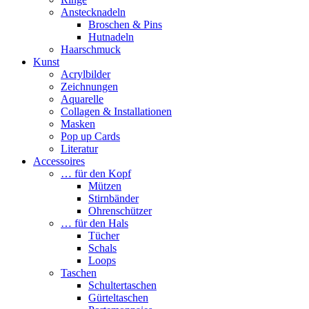
Anstecknadeln
Broschen & Pins
Hutnadeln
Haarschmuck
Kunst
Acrylbilder
Zeichnungen
Aquarelle
Collagen & Installationen
Masken
Pop up Cards
Literatur
Accessoires
… für den Kopf
Mützen
Stirnbänder
Ohrenschützer
… für den Hals
Tücher
Schals
Loops
Taschen
Schultertaschen
Gürteltaschen