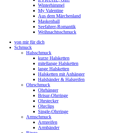
Winterhimmel
My Valentine
Aus dem Märchenland
Maskenball
Seefahrer-Romantik
Weihnachtsschmuck
von mir für dich
Schmuck
Halsschmuck
kurze Halsketten
mitellange Halsketten
lange Halsketten
Halsketten mit Anhänger
Halsbänder & Halsreifen
Ohrschmuck
Ohrhänger
Brisur-Ohrringe
Ohrstecker
Ohrclips
Single-Ohrringe
Armschmuck
Armreifen
Armbänder
Ringe