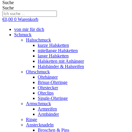
Suche
Suche
€
0,00
0
Warenkorb
von mir für dich
Schmuck
Halsschmuck
kurze Halsketten
mitellange Halsketten
lange Halsketten
Halsketten mit Anhänger
Halsbänder & Halsreifen
Ohrschmuck
Ohrhänger
Brisur-Ohrringe
Ohrstecker
Ohrclips
Single-Ohrringe
Armschmuck
Armreifen
Armbänder
Ringe
Anstecknadeln
Broschen & Pins