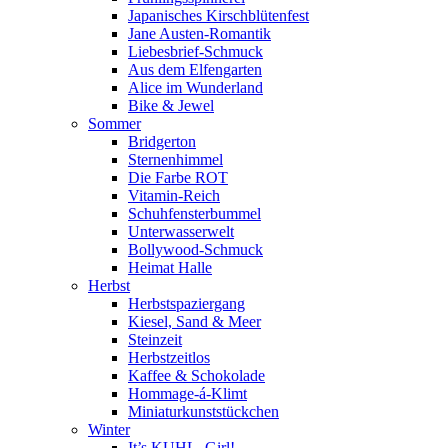
Japanisches Kirschblütenfest
Jane Austen-Romantik
Liebesbrief-Schmuck
Aus dem Elfengarten
Alice im Wunderland
Bike & Jewel
Sommer
Bridgerton
Sternenhimmel
Die Farbe ROT
Vitamin-Reich
Schuhfensterbummel
Unterwasserwelt
Bollywood-Schmuck
Heimat Halle
Herbst
Herbstspaziergang
Kiesel, Sand & Meer
Steinzeit
Herbstzeitlos
Kaffee & Schokolade
Hommage-á-Klimt
Miniaturkunststückchen
Winter
It’s KUHL, Girl!