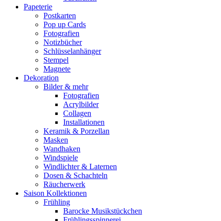
Papeterie
Postkarten
Pop up Cards
Fotografien
Notizbücher
Schlüsselanhänger
Stempel
Magnete
Dekoration
Bilder & mehr
Fotografien
Acrylbilder
Collagen
Installationen
Keramik & Porzellan
Masken
Wandhaken
Windspiele
Windlichter & Laternen
Dosen & Schachteln
Räucherwerk
Saison Kollektionen
Frühling
Barocke Musikstückchen
Frühlingsspinnerei