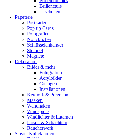
Portemonnaies
Brillenetuis
Täschchen
Papeterie
Postkarten
Pop up Cards
Fotografien
Notizbücher
Schlüsselanhänger
Stempel
Magnete
Dekoration
Bilder & mehr
Fotografien
Acrylbilder
Collagen
Installationen
Keramik & Porzellan
Masken
Wandhaken
Windspiele
Windlichter & Laternen
Dosen & Schachteln
Räucherwerk
Saison Kollektionen