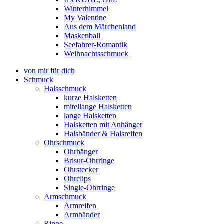
Winterhimmel
My Valentine
Aus dem Märchenland
Maskenball
Seefahrer-Romantik
Weihnachtsschmuck
von mir für dich
Schmuck
Halsschmuck
kurze Halsketten
mitellange Halsketten
lange Halsketten
Halsketten mit Anhänger
Halsbänder & Halsreifen
Ohrschmuck
Ohrhänger
Brisur-Ohrringe
Ohrstecker
Ohrclips
Single-Ohrringe
Armschmuck
Armreifen
Armbänder
Ringe