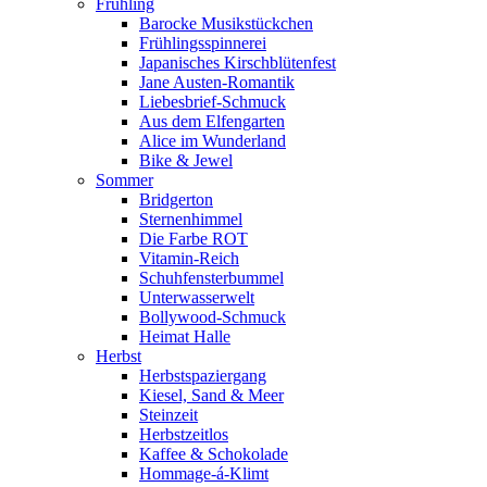
Frühling
Barocke Musikstückchen
Frühlingsspinnerei
Japanisches Kirschblütenfest
Jane Austen-Romantik
Liebesbrief-Schmuck
Aus dem Elfengarten
Alice im Wunderland
Bike & Jewel
Sommer
Bridgerton
Sternenhimmel
Die Farbe ROT
Vitamin-Reich
Schuhfensterbummel
Unterwasserwelt
Bollywood-Schmuck
Heimat Halle
Herbst
Herbstspaziergang
Kiesel, Sand & Meer
Steinzeit
Herbstzeitlos
Kaffee & Schokolade
Hommage-á-Klimt