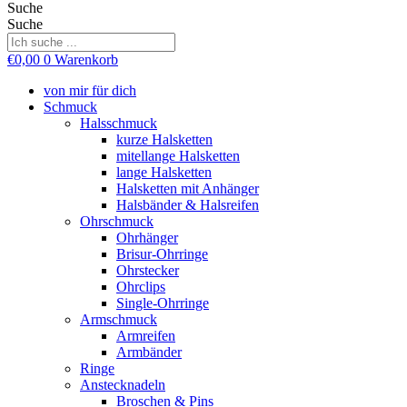
Suche
Suche
€
0,00
0
Warenkorb
von mir für dich
Schmuck
Halsschmuck
kurze Halsketten
mitellange Halsketten
lange Halsketten
Halsketten mit Anhänger
Halsbänder & Halsreifen
Ohrschmuck
Ohrhänger
Brisur-Ohrringe
Ohrstecker
Ohrclips
Single-Ohrringe
Armschmuck
Armreifen
Armbänder
Ringe
Anstecknadeln
Broschen & Pins