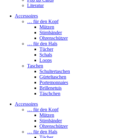
Literatur
Accessoires
… für den Kopf
Mützen
Stirnbänder
Ohrenschützer
… für den Hals
Tücher
Schals
Loops
Taschen
Schultertaschen
Gürteltaschen
Portemonnaies
Brillenetuis
Täschchen
Accessoires
… für den Kopf
Mützen
Stirnbänder
Ohrenschützer
… für den Hals
Tücher