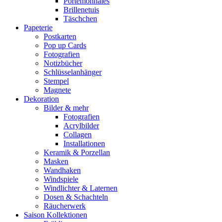
Portemonnaies
Brillenetuis
Täschchen
Papeterie
Postkarten
Pop up Cards
Fotografien
Notizbücher
Schlüsselanhänger
Stempel
Magnete
Dekoration
Bilder & mehr
Fotografien
Acrylbilder
Collagen
Installationen
Keramik & Porzellan
Masken
Wandhaken
Windspiele
Windlichter & Laternen
Dosen & Schachteln
Räucherwerk
Saison Kollektionen