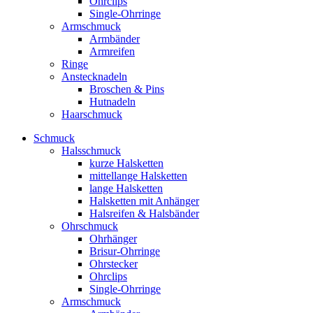
Ohrclips
Single-Ohrringe
Armschmuck
Armbänder
Armreifen
Ringe
Anstecknadeln
Broschen & Pins
Hutnadeln
Haarschmuck
Schmuck
Halsschmuck
kurze Halsketten
mittellange Halsketten
lange Halsketten
Halsketten mit Anhänger
Halsreifen & Halsbänder
Ohrschmuck
Ohrhänger
Brisur-Ohrringe
Ohrstecker
Ohrclips
Single-Ohrringe
Armschmuck