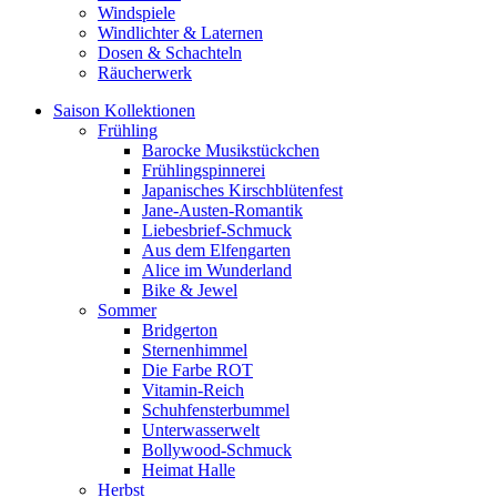
Windspiele
Windlichter & Laternen
Dosen & Schachteln
Räucherwerk
Saison Kollektionen
Frühling
Barocke Musikstückchen
Frühlingspinnerei
Japanisches Kirschblütenfest
Jane-Austen-Romantik
Liebesbrief-Schmuck
Aus dem Elfengarten
Alice im Wunderland
Bike & Jewel
Sommer
Bridgerton
Sternenhimmel
Die Farbe ROT
Vitamin-Reich
Schuhfensterbummel
Unterwasserwelt
Bollywood-Schmuck
Heimat Halle
Herbst