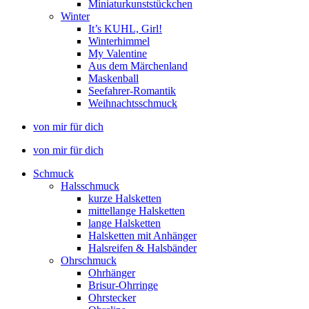
Miniaturkunststückchen
Winter
It’s KUHL, Girl!
Winterhimmel
My Valentine
Aus dem Märchenland
Maskenball
Seefahrer-Romantik
Weihnachtsschmuck
von mir für dich
von mir für dich
Schmuck
Halsschmuck
kurze Halsketten
mittellange Halsketten
lange Halsketten
Halsketten mit Anhänger
Halsreifen & Halsbänder
Ohrschmuck
Ohrhänger
Brisur-Ohrringe
Ohrstecker