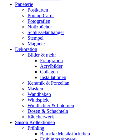
Papeterie
Postkarten
Pop up Cards
Fotografien
Notizbücher
Schlüsselanhänger
Stempel
Magnete
Dekoration
Bilder & mehr
Fotografien
Acrylbilder
Collagen
Installationen
Keramik & Porzellan
Masken
Wandhaken
Windspiele
Windlichter & Laternen
Dosen & Schachteln
Räucherwerk
Saison Kollektionen
Frühling
Barocke Musikstückchen
Frühlingsspinnerei