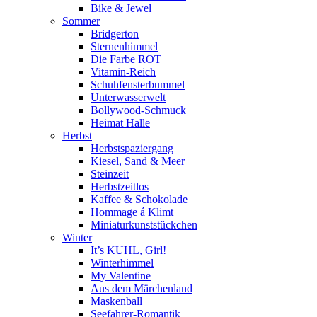
Bike & Jewel
Sommer
Bridgerton
Sternenhimmel
Die Farbe ROT
Vitamin-Reich
Schuhfensterbummel
Unterwasserwelt
Bollywood-Schmuck
Heimat Halle
Herbst
Herbstspaziergang
Kiesel, Sand & Meer
Steinzeit
Herbstzeitlos
Kaffee & Schokolade
Hommage á Klimt
Miniaturkunststückchen
Winter
It’s KUHL, Girl!
Winterhimmel
My Valentine
Aus dem Märchenland
Maskenball
Seefahrer-Romantik