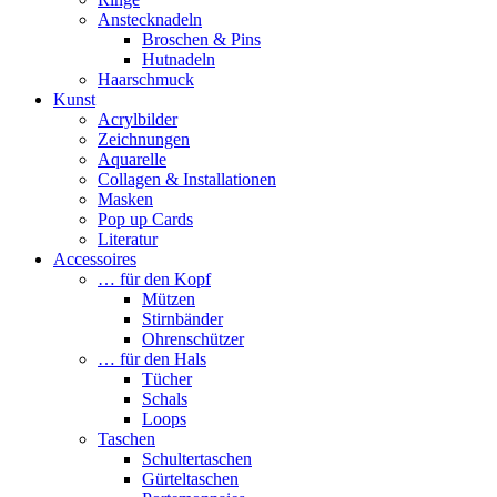
Anstecknadeln
Broschen & Pins
Hutnadeln
Haarschmuck
Kunst
Acrylbilder
Zeichnungen
Aquarelle
Collagen & Installationen
Masken
Pop up Cards
Literatur
Accessoires
… für den Kopf
Mützen
Stirnbänder
Ohrenschützer
… für den Hals
Tücher
Schals
Loops
Taschen
Schultertaschen
Gürteltaschen