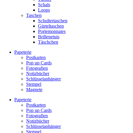
Schals
Loops
Taschen
Schultertaschen
Gürteltaschen
Portemonnaies
Brillenetuis
Täschchen
Papeterie
Postkarten
Pop up Cards
Fotografien
Notizbücher
Schlüsselanhänger
Stempel
Magnete
Papeterie
Postkarten
Pop up Cards
Fotografien
Notizbücher
Schlüsselanhänger
Stempel