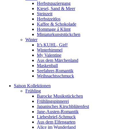
Herbstspaziergang
Kiesel, Sand & Meer
Steinzeit
Herbstzeitlos
Kaffee & Schokolade
Hommage á Klimt
Miniaturkunststückchen
Winter
It’s KUHL, Girl!
Winterhimmel
My Valentine
Aus dem Märchenland
Maskenball
Seefahrer-Romantik
Weihnachtsschmuck
Saison Kollektionen
Frühling
Barocke Musikstückchen
Frühlingspinnerei
Japanisches Kirschblütenfest
Jane-Austen-Romantik
Liebesbrief-Schmuck
Aus dem Elfengarten
Alice im Wunderland