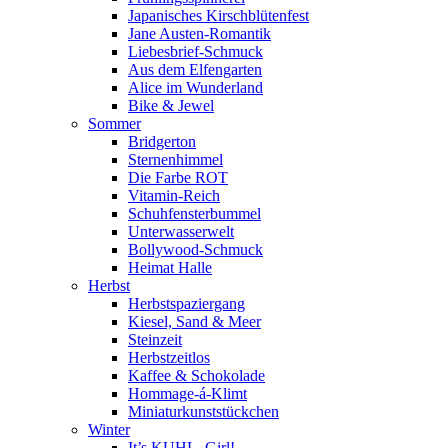
Japanisches Kirschblütenfest
Jane Austen-Romantik
Liebesbrief-Schmuck
Aus dem Elfengarten
Alice im Wunderland
Bike & Jewel
Sommer
Bridgerton
Sternenhimmel
Die Farbe ROT
Vitamin-Reich
Schuhfensterbummel
Unterwasserwelt
Bollywood-Schmuck
Heimat Halle
Herbst
Herbstspaziergang
Kiesel, Sand & Meer
Steinzeit
Herbstzeitlos
Kaffee & Schokolade
Hommage-á-Klimt
Miniaturkunststückchen
Winter
It’s KUHL, Girl!