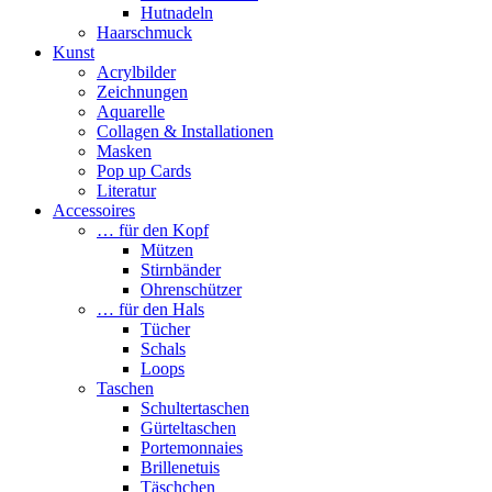
Hutnadeln
Haarschmuck
Kunst
Acrylbilder
Zeichnungen
Aquarelle
Collagen & Installationen
Masken
Pop up Cards
Literatur
Accessoires
… für den Kopf
Mützen
Stirnbänder
Ohrenschützer
… für den Hals
Tücher
Schals
Loops
Taschen
Schultertaschen
Gürteltaschen
Portemonnaies
Brillenetuis
Täschchen