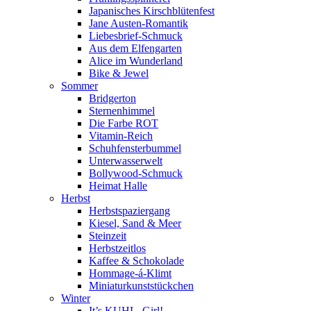
Japanisches Kirschblütenfest
Jane Austen-Romantik
Liebesbrief-Schmuck
Aus dem Elfengarten
Alice im Wunderland
Bike & Jewel
Sommer
Bridgerton
Sternenhimmel
Die Farbe ROT
Vitamin-Reich
Schuhfensterbummel
Unterwasserwelt
Bollywood-Schmuck
Heimat Halle
Herbst
Herbstspaziergang
Kiesel, Sand & Meer
Steinzeit
Herbstzeitlos
Kaffee & Schokolade
Hommage-á-Klimt
Miniaturkunststückchen
Winter
It’s KUHL, Girl!