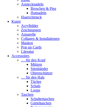
Anstecknadeln
Broschen & Pins
Hutnadeln
Haarschmuck
Kunst
Acrylbilder
Zeichnungen
Aquarelle
Collagen & Installationen
Masken
Pop up Cards
Literatur
Accessoires
… für den Kopf
Mützen
Stirnbänder
Ohrenschützer
… für den Hals
Tücher
Schals
Loops
Taschen
Schultertaschen
Gürteltaschen