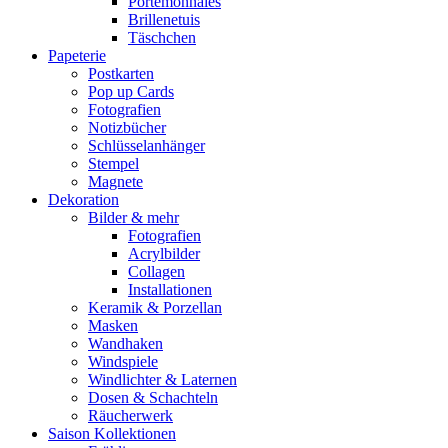
Portemonnaies
Brillenetuis
Täschchen
Papeterie
Postkarten
Pop up Cards
Fotografien
Notizbücher
Schlüsselanhänger
Stempel
Magnete
Dekoration
Bilder & mehr
Fotografien
Acrylbilder
Collagen
Installationen
Keramik & Porzellan
Masken
Wandhaken
Windspiele
Windlichter & Laternen
Dosen & Schachteln
Räucherwerk
Saison Kollektionen