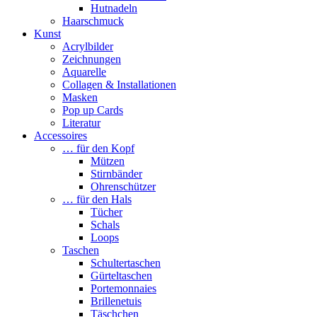
Hutnadeln
Haarschmuck
Kunst
Acrylbilder
Zeichnungen
Aquarelle
Collagen & Installationen
Masken
Pop up Cards
Literatur
Accessoires
… für den Kopf
Mützen
Stirnbänder
Ohrenschützer
… für den Hals
Tücher
Schals
Loops
Taschen
Schultertaschen
Gürteltaschen
Portemonnaies
Brillenetuis
Täschchen