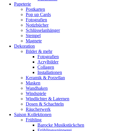
Papeterie
Postkarten
Pop up Cards
Fotografien
Notizbücher
Schlüsselanhänger
Stempel
Magnete
Dekoration
Bilder & mehr
Fotografien
Acrylbilder
Collagen
Installationen
Keramik & Porzellan
Masken
Wandhaken
Windspiele
Windlichter & Laternen
Dosen & Schachteln
Räucherwerk
Saison Kollektionen
Frühling
Barocke Musikstückchen
Frühlingsspinnerei