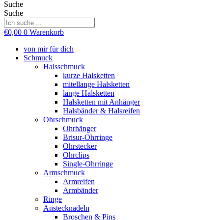
Suche
Suche
€
0,00
0
Warenkorb
von mir für dich
Schmuck
Halsschmuck
kurze Halsketten
mitellange Halsketten
lange Halsketten
Halsketten mit Anhänger
Halsbänder & Halsreifen
Ohrschmuck
Ohrhänger
Brisur-Ohrringe
Ohrstecker
Ohrclips
Single-Ohrringe
Armschmuck
Armreifen
Armbänder
Ringe
Anstecknadeln
Broschen & Pins