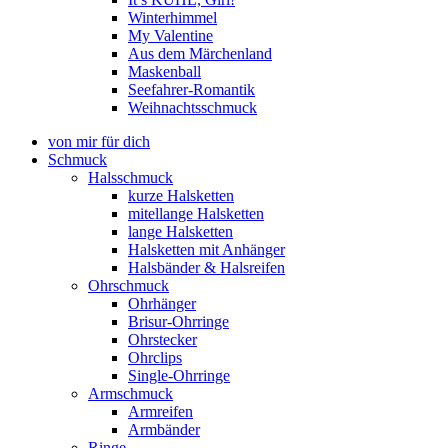
Winterhimmel
My Valentine
Aus dem Märchenland
Maskenball
Seefahrer-Romantik
Weihnachtsschmuck
von mir für dich
Schmuck
Halsschmuck
kurze Halsketten
mitellange Halsketten
lange Halsketten
Halsketten mit Anhänger
Halsbänder & Halsreifen
Ohrschmuck
Ohrhänger
Brisur-Ohrringe
Ohrstecker
Ohrclips
Single-Ohrringe
Armschmuck
Armreifen
Armbänder
Ringe