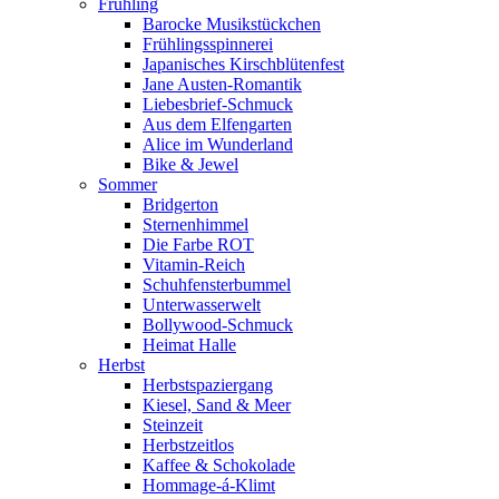
Frühling
Barocke Musikstückchen
Frühlingsspinnerei
Japanisches Kirschblütenfest
Jane Austen-Romantik
Liebesbrief-Schmuck
Aus dem Elfengarten
Alice im Wunderland
Bike & Jewel
Sommer
Bridgerton
Sternenhimmel
Die Farbe ROT
Vitamin-Reich
Schuhfensterbummel
Unterwasserwelt
Bollywood-Schmuck
Heimat Halle
Herbst
Herbstspaziergang
Kiesel, Sand & Meer
Steinzeit
Herbstzeitlos
Kaffee & Schokolade
Hommage-á-Klimt