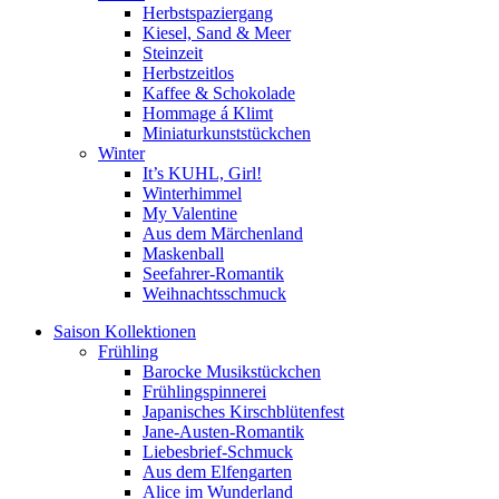
Herbstspaziergang
Kiesel, Sand & Meer
Steinzeit
Herbstzeitlos
Kaffee & Schokolade
Hommage á Klimt
Miniaturkunststückchen
Winter
It’s KUHL, Girl!
Winterhimmel
My Valentine
Aus dem Märchenland
Maskenball
Seefahrer-Romantik
Weihnachtsschmuck
Saison Kollektionen
Frühling
Barocke Musikstückchen
Frühlingspinnerei
Japanisches Kirschblütenfest
Jane-Austen-Romantik
Liebesbrief-Schmuck
Aus dem Elfengarten
Alice im Wunderland