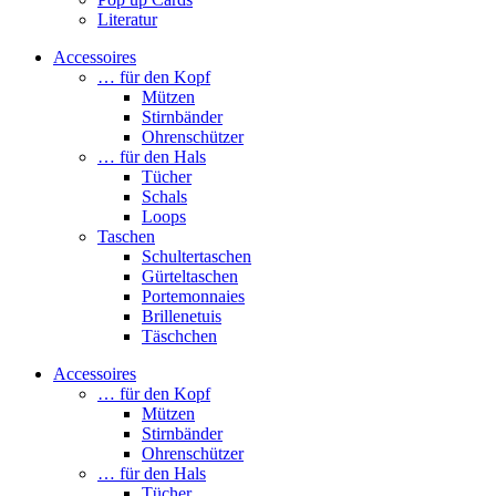
Literatur
Accessoires
… für den Kopf
Mützen
Stirnbänder
Ohrenschützer
… für den Hals
Tücher
Schals
Loops
Taschen
Schultertaschen
Gürteltaschen
Portemonnaies
Brillenetuis
Täschchen
Accessoires
… für den Kopf
Mützen
Stirnbänder
Ohrenschützer
… für den Hals
Tücher