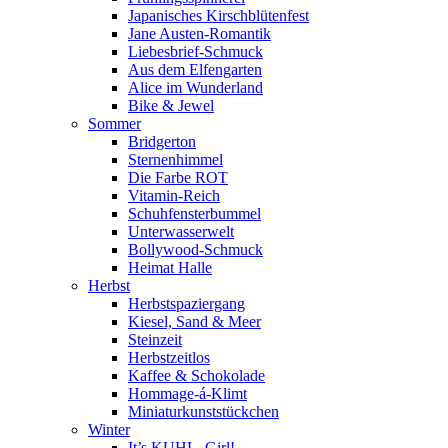
Japanisches Kirschblütenfest
Jane Austen-Romantik
Liebesbrief-Schmuck
Aus dem Elfengarten
Alice im Wunderland
Bike & Jewel
Sommer
Bridgerton
Sternenhimmel
Die Farbe ROT
Vitamin-Reich
Schuhfensterbummel
Unterwasserwelt
Bollywood-Schmuck
Heimat Halle
Herbst
Herbstspaziergang
Kiesel, Sand & Meer
Steinzeit
Herbstzeitlos
Kaffee & Schokolade
Hommage-á-Klimt
Miniaturkunststückchen
Winter
It’s KUHL, Girl!