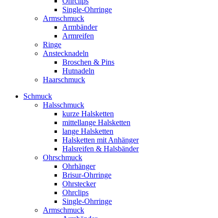
Ohrclips
Single-Ohrringe
Armschmuck
Armbänder
Armreifen
Ringe
Anstecknadeln
Broschen & Pins
Hutnadeln
Haarschmuck
Schmuck
Halsschmuck
kurze Halsketten
mittellange Halsketten
lange Halsketten
Halsketten mit Anhänger
Halsreifen & Halsbänder
Ohrschmuck
Ohrhänger
Brisur-Ohrringe
Ohrstecker
Ohrclips
Single-Ohrringe
Armschmuck