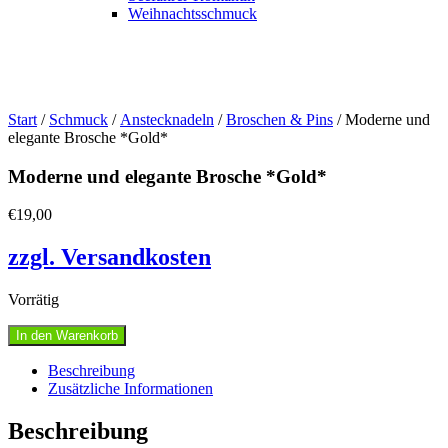
Weihnachtsschmuck
Start
/
Schmuck
/
Anstecknadeln
/
Broschen & Pins
/ Moderne und
elegante Brosche *Gold*
Moderne und elegante Brosche *Gold*
€
19,00
zzgl. Versandkosten
Vorrätig
Moderne
In den Warenkorb
und
elegante
Beschreibung
Brosche
Zusätzliche Informationen
*Gold*
Menge
Beschreibung