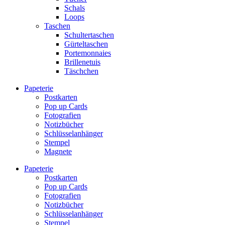
Schals
Loops
Taschen
Schultertaschen
Gürteltaschen
Portemonnaies
Brillenetuis
Täschchen
Papeterie
Postkarten
Pop up Cards
Fotografien
Notizbücher
Schlüsselanhänger
Stempel
Magnete
Papeterie
Postkarten
Pop up Cards
Fotografien
Notizbücher
Schlüsselanhänger
Stempel