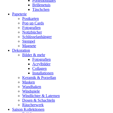
Portemonnaies
Brillenetuis
Täschchen
Papeterie
Postkarten
Pop up Cards
Fotografien
Notizbücher
Schlüsselanhänger
Stempel
Magnete
Dekoration
Bilder & mehr
Fotografien
Acrylbilder
Collagen
Installationen
Keramik & Porzellan
Masken
Wandhaken
Windspiele
Windlichter & Laternen
Dosen & Schachteln
Räucherwerk
Saison Kollektionen