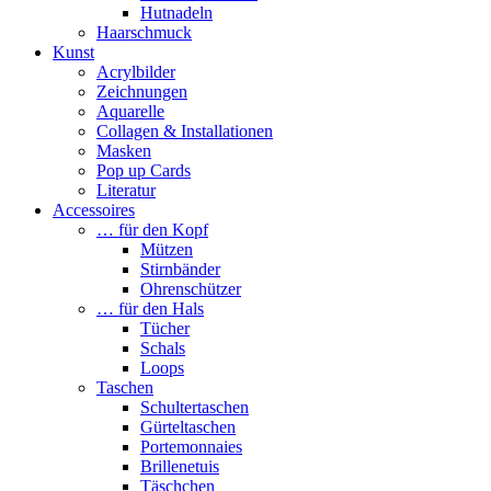
Hutnadeln
Haarschmuck
Kunst
Acrylbilder
Zeichnungen
Aquarelle
Collagen & Installationen
Masken
Pop up Cards
Literatur
Accessoires
… für den Kopf
Mützen
Stirnbänder
Ohrenschützer
… für den Hals
Tücher
Schals
Loops
Taschen
Schultertaschen
Gürteltaschen
Portemonnaies
Brillenetuis
Täschchen