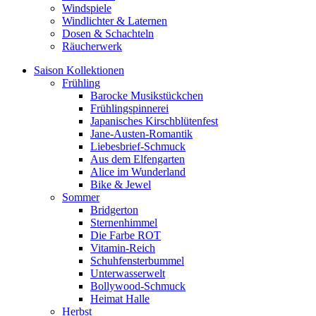
Windspiele
Windlichter & Laternen
Dosen & Schachteln
Räucherwerk
Saison Kollektionen
Frühling
Barocke Musikstückchen
Frühlingspinnerei
Japanisches Kirschblütenfest
Jane-Austen-Romantik
Liebesbrief-Schmuck
Aus dem Elfengarten
Alice im Wunderland
Bike & Jewel
Sommer
Bridgerton
Sternenhimmel
Die Farbe ROT
Vitamin-Reich
Schuhfensterbummel
Unterwasserwelt
Bollywood-Schmuck
Heimat Halle
Herbst