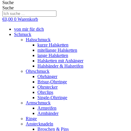
Suche
Suche
€
0,00
0
Warenkorb
von mir für dich
Schmuck
Halsschmuck
kurze Halsketten
mitellange Halsketten
lange Halsketten
Halsketten mit Anhänger
Halsbänder & Halsreifen
Ohrschmuck
Ohrhänger
Brisur-Ohrringe
Ohrstecker
Ohrclips
Single-Ohrringe
Armschmuck
Armreifen
Armbänder
Ringe
Anstecknadeln
Broschen & Pins