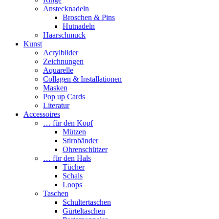
Anstecknadeln
Broschen & Pins
Hutnadeln
Haarschmuck
Kunst
Acrylbilder
Zeichnungen
Aquarelle
Collagen & Installationen
Masken
Pop up Cards
Literatur
Accessoires
… für den Kopf
Mützen
Stirnbänder
Ohrenschützer
… für den Hals
Tücher
Schals
Loops
Taschen
Schultertaschen
Gürteltaschen