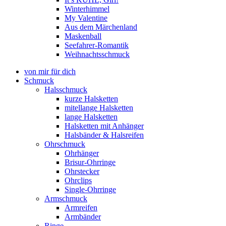
Winterhimmel
My Valentine
Aus dem Märchenland
Maskenball
Seefahrer-Romantik
Weihnachtsschmuck
von mir für dich
Schmuck
Halsschmuck
kurze Halsketten
mitellange Halsketten
lange Halsketten
Halsketten mit Anhänger
Halsbänder & Halsreifen
Ohrschmuck
Ohrhänger
Brisur-Ohrringe
Ohrstecker
Ohrclips
Single-Ohrringe
Armschmuck
Armreifen
Armbänder
Ringe