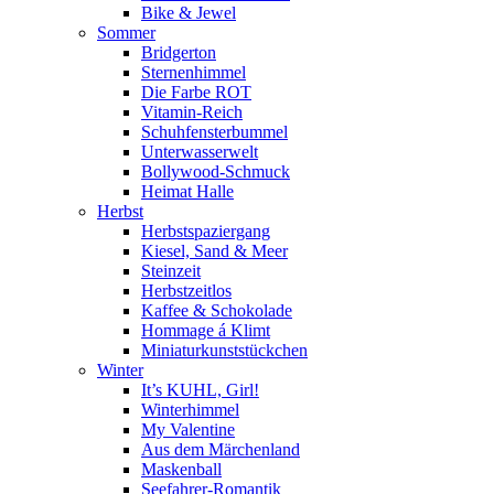
Bike & Jewel
Sommer
Bridgerton
Sternenhimmel
Die Farbe ROT
Vitamin-Reich
Schuhfensterbummel
Unterwasserwelt
Bollywood-Schmuck
Heimat Halle
Herbst
Herbstspaziergang
Kiesel, Sand & Meer
Steinzeit
Herbstzeitlos
Kaffee & Schokolade
Hommage á Klimt
Miniaturkunststückchen
Winter
It’s KUHL, Girl!
Winterhimmel
My Valentine
Aus dem Märchenland
Maskenball
Seefahrer-Romantik