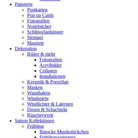
Papeterie
Postkarten
Pop up Cards
Fotografien
Notizbücher
Schlüsselanhänger
Stempel
Magnete
Dekoration
Bilder & mehr
Fotografien
Acrylbilder
Collagen
Installationen
Keramik & Porzellan
Masken
Wandhaken
Windspiele
Windlichter & Laternen
Dosen & Schachteln
Räucherwerk
Saison Kollektionen
Frühling
Barocke Musikstückchen
Frühlingsspinnerei