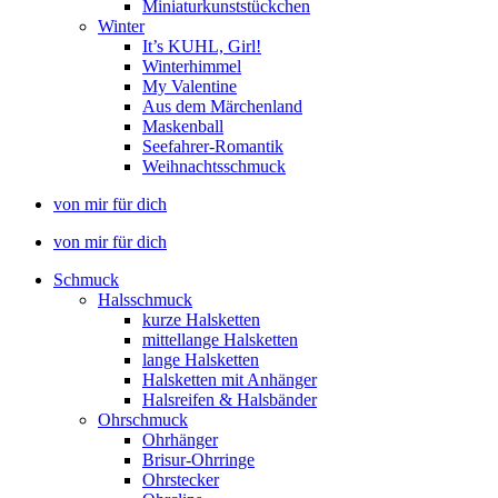
Miniaturkunststückchen
Winter
It’s KUHL, Girl!
Winterhimmel
My Valentine
Aus dem Märchenland
Maskenball
Seefahrer-Romantik
Weihnachtsschmuck
von mir für dich
von mir für dich
Schmuck
Halsschmuck
kurze Halsketten
mittellange Halsketten
lange Halsketten
Halsketten mit Anhänger
Halsreifen & Halsbänder
Ohrschmuck
Ohrhänger
Brisur-Ohrringe
Ohrstecker