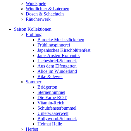
Windspiele
Windlichter & Laternen
Dosen & Schachteln
Räucherwerk
Saison Kollektionen
Frühling
Barocke Musikstückchen
Frühlingspinnerei
Japanisches Kirschblütenfest
Jane-Austen-Romantik
Liebesbrief-Schmuck
Aus dem Elfengarten
Alice im Wunderland
Bike & Jewel
Sommer
Bridgerton
Sternenhimmel
Die Farbe ROT
Vitamin-Reich
Schuhfensterbummel
Unterwasserwelt
Bollywood-Schmuck
Heimat Halle
Herbst