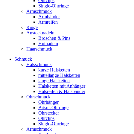
Ohrclips
Single-Ohrringe
Armschmuck
Armbänder
Armreifen
Ringe
Anstecknadeln
Broschen & Pins
Hutnadeln
Haarschmuck
Schmuck
Halsschmuck
kurze Halsketten
mittellange Halsketten
lange Halsketten
Halsketten mit Anhänger
Halsreifen & Halsbänder
Ohrschmuck
Ohrhänger
Brisur-Ohrringe
Ohrstecker
Ohrclips
Single-Ohrringe
Armschmuck