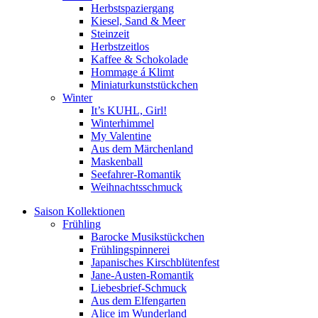
Herbstspaziergang
Kiesel, Sand & Meer
Steinzeit
Herbstzeitlos
Kaffee & Schokolade
Hommage á Klimt
Miniaturkunststückchen
Winter
It’s KUHL, Girl!
Winterhimmel
My Valentine
Aus dem Märchenland
Maskenball
Seefahrer-Romantik
Weihnachtsschmuck
Saison Kollektionen
Frühling
Barocke Musikstückchen
Frühlingspinnerei
Japanisches Kirschblütenfest
Jane-Austen-Romantik
Liebesbrief-Schmuck
Aus dem Elfengarten
Alice im Wunderland