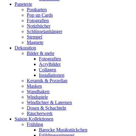
Papeterie
Postkarten
Pop up Cards
Fotografien
Notizbücher
Schlüsselanhänger
Stempel
Magnete
Dekoration
Bilder & mehr
Fotografien
Acrylbilder
Collagen
Installationen
Keramik & Porzellan
Masken
Wandhaken
Windspiele
Windlichter & Laternen
Dosen & Schachteln
Räucherwerk
Saison Kollektionen
Frühling
Barocke Musikstückchen
Frühlingsspinnerei