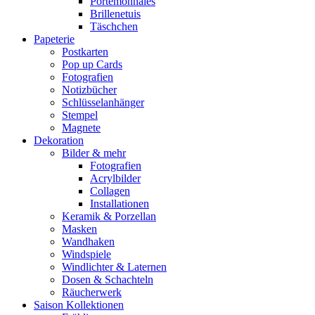
Portemonnaies
Brillenetuis
Täschchen
Papeterie
Postkarten
Pop up Cards
Fotografien
Notizbücher
Schlüsselanhänger
Stempel
Magnete
Dekoration
Bilder & mehr
Fotografien
Acrylbilder
Collagen
Installationen
Keramik & Porzellan
Masken
Wandhaken
Windspiele
Windlichter & Laternen
Dosen & Schachteln
Räucherwerk
Saison Kollektionen