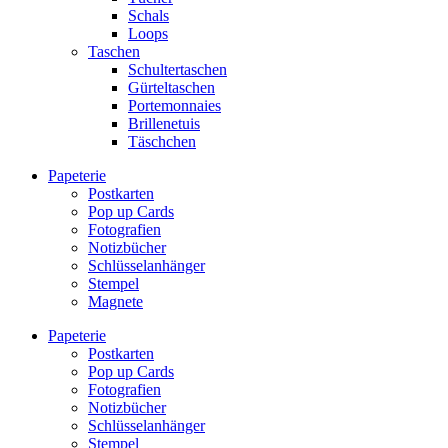
Schals
Loops
Taschen
Schultertaschen
Gürteltaschen
Portemonnaies
Brillenetuis
Täschchen
Papeterie
Postkarten
Pop up Cards
Fotografien
Notizbücher
Schlüsselanhänger
Stempel
Magnete
Papeterie
Postkarten
Pop up Cards
Fotografien
Notizbücher
Schlüsselanhänger
Stempel