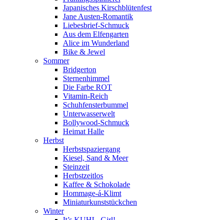
Japanisches Kirschblütenfest
Jane Austen-Romantik
Liebesbrief-Schmuck
Aus dem Elfengarten
Alice im Wunderland
Bike & Jewel
Sommer
Bridgerton
Sternenhimmel
Die Farbe ROT
Vitamin-Reich
Schuhfensterbummel
Unterwasserwelt
Bollywood-Schmuck
Heimat Halle
Herbst
Herbstspaziergang
Kiesel, Sand & Meer
Steinzeit
Herbstzeitlos
Kaffee & Schokolade
Hommage-á-Klimt
Miniaturkunststückchen
Winter
It’s KUHL, Girl!