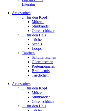
Literatur
Accessoires
… für den Kopf
Mützen
Stirnbänder
Ohrenschützer
… für den Hals
Tücher
Schals
Loops
Taschen
Schultertaschen
Gürteltaschen
Portemonnaies
Brillenetuis
Täschchen
Accessoires
… für den Kopf
Mützen
Stirnbänder
Ohrenschützer
… für den Hals
Tücher