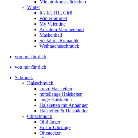
Miniaturkunststückchen
Winter
It’s KUHL, Girl!
Winterhimmel
My Valentine
Aus dem Märchenland
Maskenball
Seefahrer-Romantik
Weihnachtsschmuck
von mir für dich
von mir für dich
Schmuck
Halsschmuck
kurze Halsketten
mittellange Halsketten
lange Halsketten
Halsketten mit Anhänger
Halsreifen & Halsbänder
Ohrschmuck
Ohrhänger
Brisur-Ohrringe
Ohrstecker