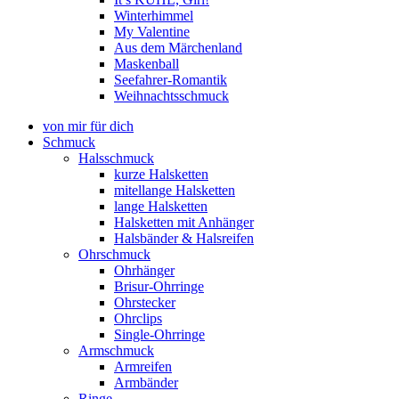
Winterhimmel
My Valentine
Aus dem Märchenland
Maskenball
Seefahrer-Romantik
Weihnachtsschmuck
von mir für dich
Schmuck
Halsschmuck
kurze Halsketten
mitellange Halsketten
lange Halsketten
Halsketten mit Anhänger
Halsbänder & Halsreifen
Ohrschmuck
Ohrhänger
Brisur-Ohrringe
Ohrstecker
Ohrclips
Single-Ohrringe
Armschmuck
Armreifen
Armbänder
Ringe