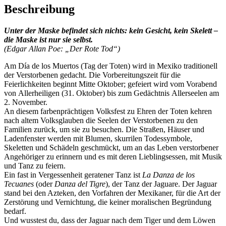
Beschreibung
Unter der Maske befindet sich nichts: kein Gesicht, kein Skelett –
die Maske ist nur sie selbst.
(Edgar Allan Poe: „Der Rote Tod“)
Am Día de los Muertos (Tag der Toten) wird in Mexiko traditionell
der Verstorbenen gedacht. Die Vorbereitungszeit für die
Feierlichkeiten beginnt Mitte Oktober; gefeiert wird vom Vorabend
von Allerheiligen (31. Oktober) bis zum Gedächtnis Allerseelen am
2. November.
An diesem farbenprächtigen Volksfest zu Ehren der Toten kehren
nach altem Volksglauben die Seelen der Verstorbenen zu den
Familien zurück, um sie zu besuchen. Die Straßen, Häuser und
Ladenfenster werden mit Blumen, skurrilen Todessymbole,
Skeletten und Schädeln geschmückt, um an das Leben verstorbener
Angehöriger zu erinnern und es mit deren Lieblingsessen, mit Musik
und Tanz zu feiern.
Ein fast in Vergessenheit geratener Tanz ist
La Danza de los
Tecuanes
(oder
Danza del Tigre
), der Tanz der Jaguare. Der Jaguar
stand bei den Azteken, den Vorfahren der Mexikaner, für die Art der
Zerstörung und Vernichtung, die keiner moralischen Begründung
bedarf.
Und wusstest du, dass der Jaguar nach dem Tiger und dem Löwen