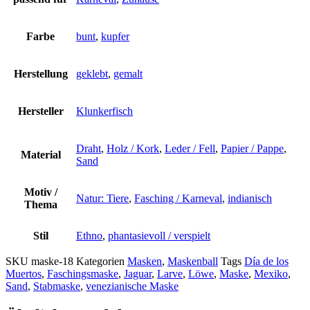
Farbe
bunt
,
kupfer
Herstellung
geklebt
,
gemalt
Hersteller
Klunkerfisch
Draht
,
Holz / Kork
,
Leder / Fell
,
Papier / Pappe
,
Material
Sand
Motiv /
Natur: Tiere
,
Fasching / Karneval
,
indianisch
Thema
Stil
Ethno
,
phantasievoll / verspielt
SKU
maske-18
Kategorien
Masken
,
Maskenball
Tags
Día de los
Muertos
,
Faschingsmaske
,
Jaguar
,
Larve
,
Löwe
,
Maske
,
Mexiko
,
Sand
,
Stabmaske
,
venezianische Maske