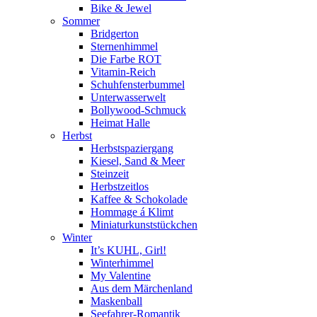
Bike & Jewel
Sommer
Bridgerton
Sternenhimmel
Die Farbe ROT
Vitamin-Reich
Schuhfensterbummel
Unterwasserwelt
Bollywood-Schmuck
Heimat Halle
Herbst
Herbstspaziergang
Kiesel, Sand & Meer
Steinzeit
Herbstzeitlos
Kaffee & Schokolade
Hommage á Klimt
Miniaturkunststückchen
Winter
It’s KUHL, Girl!
Winterhimmel
My Valentine
Aus dem Märchenland
Maskenball
Seefahrer-Romantik