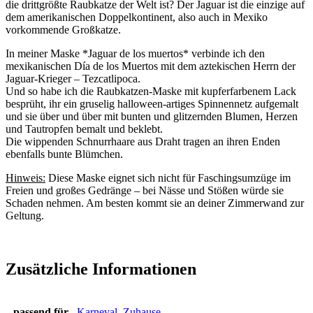
die drittgrößte Raubkatze der Welt ist? Der Jaguar ist die einzige auf
dem amerikanischen Doppelkontinent, also auch in Mexiko
vorkommende Großkatze.
In meiner Maske *Jaguar de los muertos* verbinde ich den
mexikanischen Día de los Muertos mit dem aztekischen Herrn der
Jaguar-Krieger – Tezcatlipoca.
Und so habe ich die Raubkatzen-Maske mit kupferfarbenem Lack
besprüht, ihr ein gruselig halloween-artiges Spinnennetz aufgemalt
und sie über und über mit bunten und glitzernden Blumen, Herzen
und Tautropfen bemalt und beklebt.
Die wippenden Schnurrhaare aus Draht tragen an ihren Enden
ebenfalls bunte Blümchen.
Hinweis:
Diese Maske eignet sich nicht für Faschingsumzüge im
Freien und großes Gedränge – bei Nässe und Stößen würde sie
Schaden nehmen. Am besten kommt sie an deiner Zimmerwand zur
Geltung.
Zusätzliche Informationen
passend für
Karneval
,
Zuhause