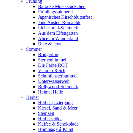
Frühling
Barocke Musikstückchen
Frühlingsspinnerei
Japanisches Kirschblütenfest
Jane Austen-Romantik
Liebesbrief-Schmuck
Aus dem Elfengarten
Alice im Wunderland
Bike & Jewel
Sommer
Bridgerton
Sternenhimmel
Die Farbe ROT
Vitamin-Reich
Schuhfensterbummel
Unterwasserwelt
Bollywood-Schmuck
Heimat Halle
Herbst
Herbstspaziergang
Kiesel, Sand & Meer
Steinzeit
Herbstzeitlos
Kaffee & Schokolade
Hommage-á-Klimt