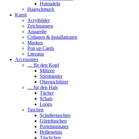
Hutnadeln
Haarschmuck
Kunst
Acrylbilder
Zeichnungen
Aquarelle
Collagen & Installationen
Masken
Pop up Cards
Literatur
Accessoires
… für den Kopf
Mützen
Stirnbänder
Ohrenschützer
… für den Hals
Tücher
Schals
Loops
Taschen
Schultertaschen
Gürteltaschen
Portemonnaies
Brillenetuis
Täschchen