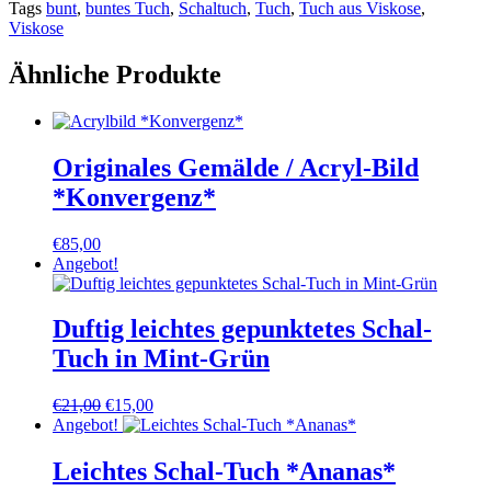
Tags
bunt
,
buntes Tuch
,
Schaltuch
,
Tuch
,
Tuch aus Viskose
,
Viskose
Ähnliche Produkte
Originales Gemälde / Acryl-Bild
*Konvergenz*
€
85,00
Angebot!
Duftig leichtes gepunktetes Schal-
Tuch in Mint-Grün
Ursprünglicher
Aktueller
€
21,00
€
15,00
Preis
Preis
Angebot!
war:
ist:
€21,00
€15,00.
Leichtes Schal-Tuch *Ananas*