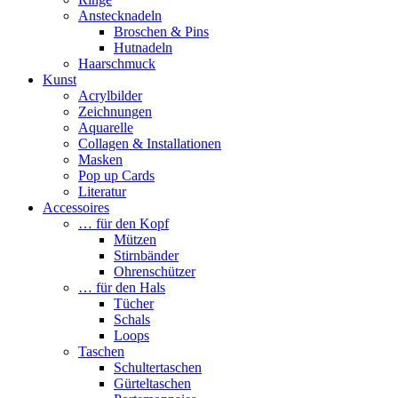
Anstecknadeln
Broschen & Pins
Hutnadeln
Haarschmuck
Kunst
Acrylbilder
Zeichnungen
Aquarelle
Collagen & Installationen
Masken
Pop up Cards
Literatur
Accessoires
… für den Kopf
Mützen
Stirnbänder
Ohrenschützer
… für den Hals
Tücher
Schals
Loops
Taschen
Schultertaschen
Gürteltaschen