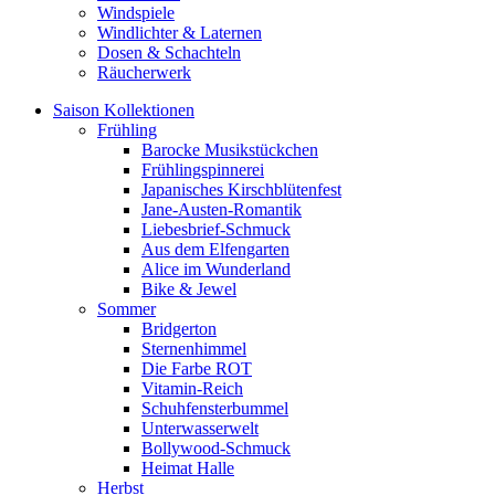
Windspiele
Windlichter & Laternen
Dosen & Schachteln
Räucherwerk
Saison Kollektionen
Frühling
Barocke Musikstückchen
Frühlingspinnerei
Japanisches Kirschblütenfest
Jane-Austen-Romantik
Liebesbrief-Schmuck
Aus dem Elfengarten
Alice im Wunderland
Bike & Jewel
Sommer
Bridgerton
Sternenhimmel
Die Farbe ROT
Vitamin-Reich
Schuhfensterbummel
Unterwasserwelt
Bollywood-Schmuck
Heimat Halle
Herbst