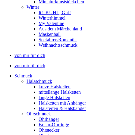
Miniaturkunststückchen
Winter
It’s KUHL, Girl!
Winterhimmel
My Valentine
Aus dem Märchenland
Maskenball
Seefahrer-Romantik
Weihnachtsschmuck
von mir für dich
von mir für dich
Schmuck
Halsschmuck
kurze Halsketten
mittellange Halsketten
lange Halsketten
Halsketten mit Anhänger
Halsreifen & Halsbänder
Ohrschmuck
Ohrhänger
Brisur-Ohrringe
Ohrstecker