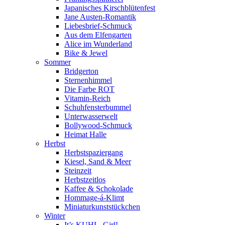
Japanisches Kirschblütenfest
Jane Austen-Romantik
Liebesbrief-Schmuck
Aus dem Elfengarten
Alice im Wunderland
Bike & Jewel
Sommer
Bridgerton
Sternenhimmel
Die Farbe ROT
Vitamin-Reich
Schuhfensterbummel
Unterwasserwelt
Bollywood-Schmuck
Heimat Halle
Herbst
Herbstspaziergang
Kiesel, Sand & Meer
Steinzeit
Herbstzeitlos
Kaffee & Schokolade
Hommage-á-Klimt
Miniaturkunststückchen
Winter
It’s KUHL, Girl!