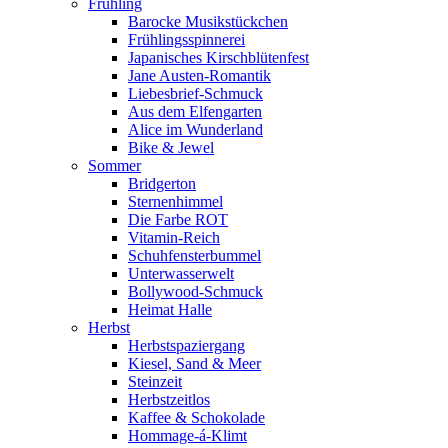
Frühling
Barocke Musikstückchen
Frühlingsspinnerei
Japanisches Kirschblütenfest
Jane Austen-Romantik
Liebesbrief-Schmuck
Aus dem Elfengarten
Alice im Wunderland
Bike & Jewel
Sommer
Bridgerton
Sternenhimmel
Die Farbe ROT
Vitamin-Reich
Schuhfensterbummel
Unterwasserwelt
Bollywood-Schmuck
Heimat Halle
Herbst
Herbstspaziergang
Kiesel, Sand & Meer
Steinzeit
Herbstzeitlos
Kaffee & Schokolade
Hommage-á-Klimt