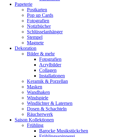
Papeterie
Postkarten
Pop up Cards
Fotografien
Notizbücher
Schlüsselanhänger
Stempel
Magnete
Dekoration
Bilder & mehr
Fotografien
Acrylbilder
Collagen
Installationen
Keramik & Porzellan
Masken
Wandhaken
Windspiele
Windlichter & Laternen
Dosen & Schachteln
Räucherwerk
Saison Kollektionen
Frühling
Barocke Musikstückchen
Frühlingsspinnerei