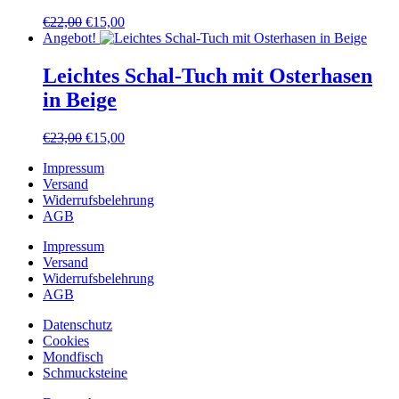
Ursprünglicher
Aktueller
€
22,00
€
15,00
Preis
Preis
Angebot!
war:
ist:
€22,00
€15,00.
Leichtes Schal-Tuch mit Osterhasen
in Beige
Ursprünglicher
Aktueller
€
23,00
€
15,00
Preis
Preis
Impressum
war:
ist:
Versand
€23,00
€15,00.
Widerrufsbelehrung
AGB
Impressum
Versand
Widerrufsbelehrung
AGB
Datenschutz
Cookies
Mondfisch
Schmucksteine