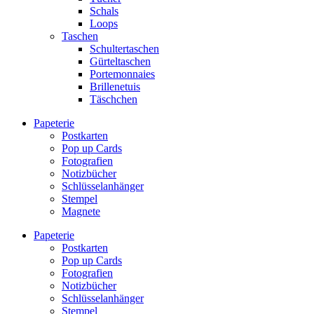
Schals
Loops
Taschen
Schultertaschen
Gürteltaschen
Portemonnaies
Brillenetuis
Täschchen
Papeterie
Postkarten
Pop up Cards
Fotografien
Notizbücher
Schlüsselanhänger
Stempel
Magnete
Papeterie
Postkarten
Pop up Cards
Fotografien
Notizbücher
Schlüsselanhänger
Stempel