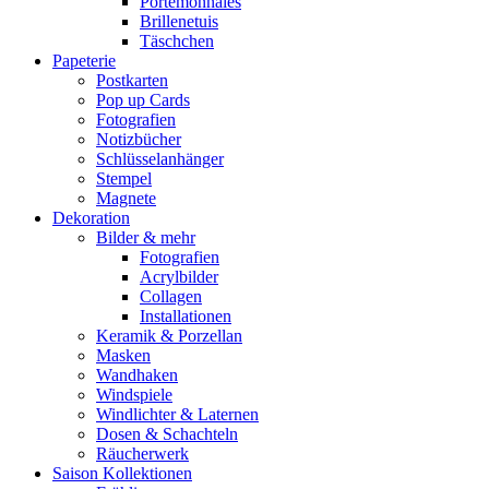
Portemonnaies
Brillenetuis
Täschchen
Papeterie
Postkarten
Pop up Cards
Fotografien
Notizbücher
Schlüsselanhänger
Stempel
Magnete
Dekoration
Bilder & mehr
Fotografien
Acrylbilder
Collagen
Installationen
Keramik & Porzellan
Masken
Wandhaken
Windspiele
Windlichter & Laternen
Dosen & Schachteln
Räucherwerk
Saison Kollektionen