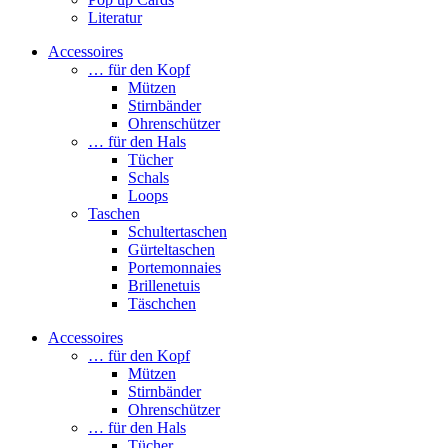
Literatur
Accessoires
… für den Kopf
Mützen
Stirnbänder
Ohrenschützer
… für den Hals
Tücher
Schals
Loops
Taschen
Schultertaschen
Gürteltaschen
Portemonnaies
Brillenetuis
Täschchen
Accessoires
… für den Kopf
Mützen
Stirnbänder
Ohrenschützer
… für den Hals
Tücher