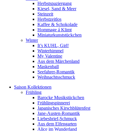
Herbstspaziergang
Kiesel, Sand & Meer
Steinzeit
Herbstzeitlos
Kaffee & Schokolade
Hommage á Klimt
Miniaturkunststückchen
Winter
It’s KUHL, Girl!
Winterhimmel
My Valentine
Aus dem Märchenland
Maskenball
Seefahrer-Romantik
Weihnachtsschmuck
Saison Kollektionen
Frühling
Barocke Musikstückchen
Frühlingspinnerei
Japanisches Kirschblütenfest
Jane-Austen-Romantik
Liebesbrief-Schmuck
Aus dem Elfengarten
Alice im Wunderland