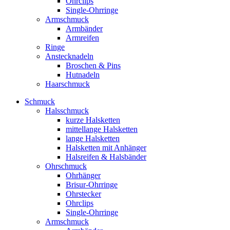
Ohrclips
Single-Ohrringe
Armschmuck
Armbänder
Armreifen
Ringe
Anstecknadeln
Broschen & Pins
Hutnadeln
Haarschmuck
Schmuck
Halsschmuck
kurze Halsketten
mittellange Halsketten
lange Halsketten
Halsketten mit Anhänger
Halsreifen & Halsbänder
Ohrschmuck
Ohrhänger
Brisur-Ohrringe
Ohrstecker
Ohrclips
Single-Ohrringe
Armschmuck