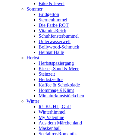
Bike & Jewel
Sommer
Bridgerton
Sternenhimmel
Die Farbe ROT
Vitamin-Reich
Schuhfensterbummel
Unterwasserwelt
Bollywood-Schmuck
Heimat Halle
Herbst
Herbstspaziergang
Kiesel, Sand & Meer
Steinzeit
Herbstzeitlos
Kaffee & Schokolade
Hommage á Klimt
Miniaturkunststückchen
Winter
It’s KUHL, Girl!
Winterhimmel
My Valentine
Aus dem Märchenland
Maskenball
Seefahrer-Romantik