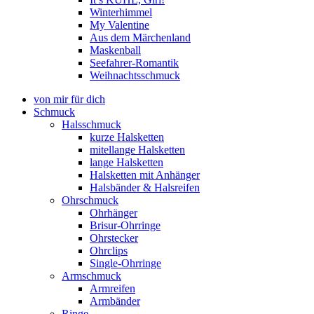
Winterhimmel
My Valentine
Aus dem Märchenland
Maskenball
Seefahrer-Romantik
Weihnachtsschmuck
von mir für dich
Schmuck
Halsschmuck
kurze Halsketten
mitellange Halsketten
lange Halsketten
Halsketten mit Anhänger
Halsbänder & Halsreifen
Ohrschmuck
Ohrhänger
Brisur-Ohrringe
Ohrstecker
Ohrclips
Single-Ohrringe
Armschmuck
Armreifen
Armbänder
Ringe