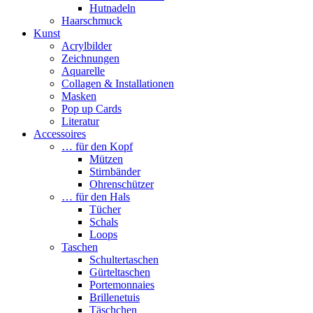
Hutnadeln
Haarschmuck
Kunst
Acrylbilder
Zeichnungen
Aquarelle
Collagen & Installationen
Masken
Pop up Cards
Literatur
Accessoires
… für den Kopf
Mützen
Stirnbänder
Ohrenschützer
… für den Hals
Tücher
Schals
Loops
Taschen
Schultertaschen
Gürteltaschen
Portemonnaies
Brillenetuis
Täschchen