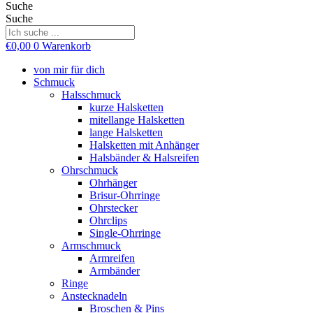
Suche
Suche
€
0,00
0
Warenkorb
von mir für dich
Schmuck
Halsschmuck
kurze Halsketten
mitellange Halsketten
lange Halsketten
Halsketten mit Anhänger
Halsbänder & Halsreifen
Ohrschmuck
Ohrhänger
Brisur-Ohrringe
Ohrstecker
Ohrclips
Single-Ohrringe
Armschmuck
Armreifen
Armbänder
Ringe
Anstecknadeln
Broschen & Pins