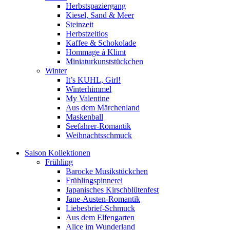
Herbstspaziergang
Kiesel, Sand & Meer
Steinzeit
Herbstzeitlos
Kaffee & Schokolade
Hommage á Klimt
Miniaturkunststückchen
Winter
It’s KUHL, Girl!
Winterhimmel
My Valentine
Aus dem Märchenland
Maskenball
Seefahrer-Romantik
Weihnachtsschmuck
Saison Kollektionen
Frühling
Barocke Musikstückchen
Frühlingspinnerei
Japanisches Kirschblütenfest
Jane-Austen-Romantik
Liebesbrief-Schmuck
Aus dem Elfengarten
Alice im Wunderland