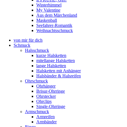
Winterhimmel
My Valentine
Aus dem Märchenland
Maskenball
Seefahrer-Romantik
Weihnachtsschmuck
von mir für dich
Schmuck
Halsschmuck
kurze Halsketten
mitellange Halsketten
lange Halsketten
Halsketten mit Anhänger
Halsbänder & Halsreifen
Ohrschmuck
Ohrhänger
Brisur-Ohrringe
Ohrstecker
Ohrclips
Single-Ohrringe
Armschmuck
Armreifen
Armbänder
Ringe