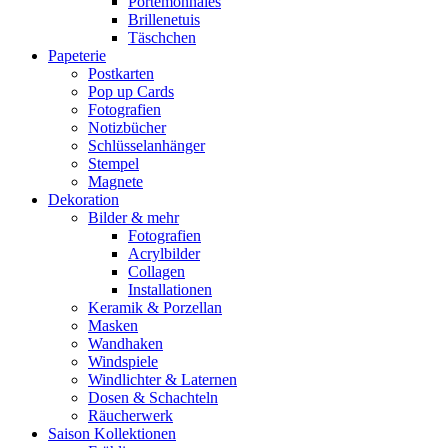
Portemonnaies
Brillenetuis
Täschchen
Papeterie
Postkarten
Pop up Cards
Fotografien
Notizbücher
Schlüsselanhänger
Stempel
Magnete
Dekoration
Bilder & mehr
Fotografien
Acrylbilder
Collagen
Installationen
Keramik & Porzellan
Masken
Wandhaken
Windspiele
Windlichter & Laternen
Dosen & Schachteln
Räucherwerk
Saison Kollektionen