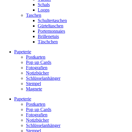
Schals
Loops
Taschen
Schultertaschen
Gürteltaschen
Portemonnaies
Brillenetuis
Täschchen
Papeterie
Postkarten
Pop up Cards
Fotografien
Notizbücher
Schlüsselanhänger
Stempel
Magnete
Papeterie
Postkarten
Pop up Cards
Fotografien
Notizbücher
Schlüsselanhänger
Stempel