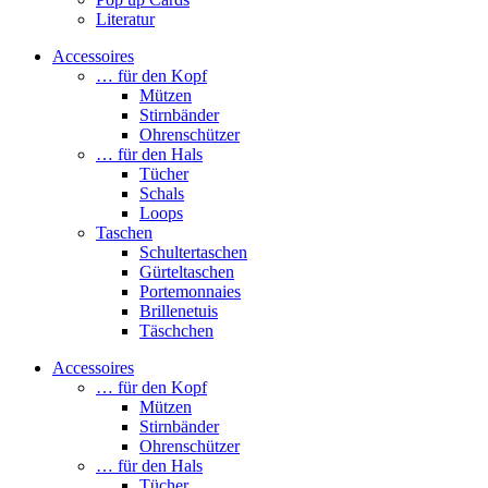
Literatur
Accessoires
… für den Kopf
Mützen
Stirnbänder
Ohrenschützer
… für den Hals
Tücher
Schals
Loops
Taschen
Schultertaschen
Gürteltaschen
Portemonnaies
Brillenetuis
Täschchen
Accessoires
… für den Kopf
Mützen
Stirnbänder
Ohrenschützer
… für den Hals
Tücher