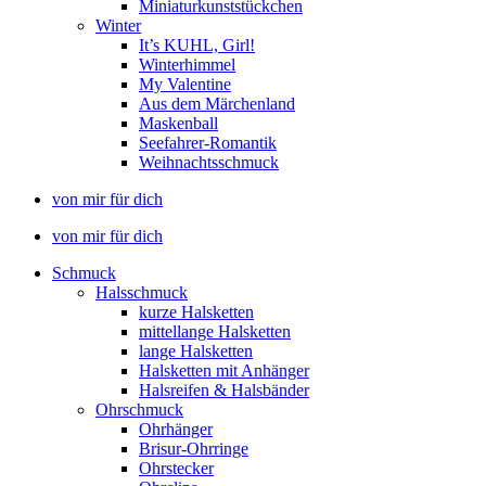
Miniaturkunststückchen
Winter
It’s KUHL, Girl!
Winterhimmel
My Valentine
Aus dem Märchenland
Maskenball
Seefahrer-Romantik
Weihnachtsschmuck
von mir für dich
von mir für dich
Schmuck
Halsschmuck
kurze Halsketten
mittellange Halsketten
lange Halsketten
Halsketten mit Anhänger
Halsreifen & Halsbänder
Ohrschmuck
Ohrhänger
Brisur-Ohrringe
Ohrstecker