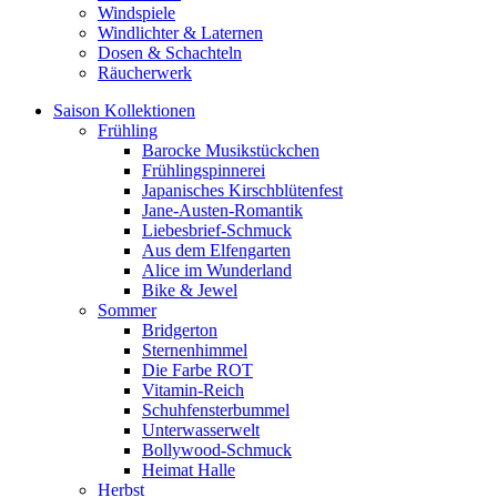
Windspiele
Windlichter & Laternen
Dosen & Schachteln
Räucherwerk
Saison Kollektionen
Frühling
Barocke Musikstückchen
Frühlingspinnerei
Japanisches Kirschblütenfest
Jane-Austen-Romantik
Liebesbrief-Schmuck
Aus dem Elfengarten
Alice im Wunderland
Bike & Jewel
Sommer
Bridgerton
Sternenhimmel
Die Farbe ROT
Vitamin-Reich
Schuhfensterbummel
Unterwasserwelt
Bollywood-Schmuck
Heimat Halle
Herbst