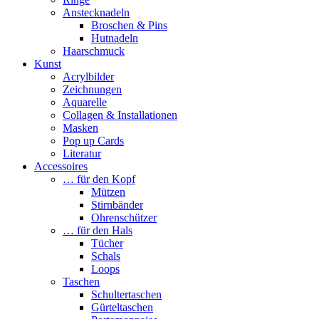
Anstecknadeln
Broschen & Pins
Hutnadeln
Haarschmuck
Kunst
Acrylbilder
Zeichnungen
Aquarelle
Collagen & Installationen
Masken
Pop up Cards
Literatur
Accessoires
… für den Kopf
Mützen
Stirnbänder
Ohrenschützer
… für den Hals
Tücher
Schals
Loops
Taschen
Schultertaschen
Gürteltaschen