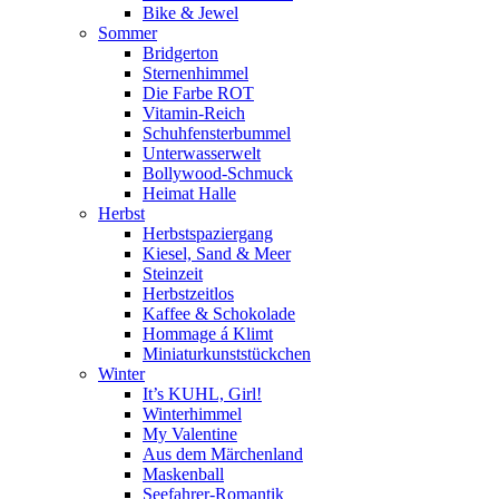
Bike & Jewel
Sommer
Bridgerton
Sternenhimmel
Die Farbe ROT
Vitamin-Reich
Schuhfensterbummel
Unterwasserwelt
Bollywood-Schmuck
Heimat Halle
Herbst
Herbstspaziergang
Kiesel, Sand & Meer
Steinzeit
Herbstzeitlos
Kaffee & Schokolade
Hommage á Klimt
Miniaturkunststückchen
Winter
It’s KUHL, Girl!
Winterhimmel
My Valentine
Aus dem Märchenland
Maskenball
Seefahrer-Romantik