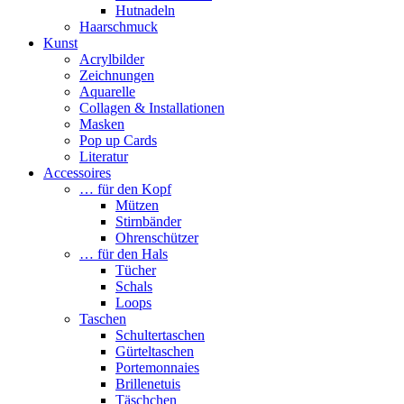
Hutnadeln
Haarschmuck
Kunst
Acrylbilder
Zeichnungen
Aquarelle
Collagen & Installationen
Masken
Pop up Cards
Literatur
Accessoires
… für den Kopf
Mützen
Stirnbänder
Ohrenschützer
… für den Hals
Tücher
Schals
Loops
Taschen
Schultertaschen
Gürteltaschen
Portemonnaies
Brillenetuis
Täschchen