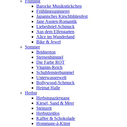
Frühling
Barocke Musikstückchen
Frühlingsspinnerei
Japanisches Kirschblütenfest
Jane Austen-Romantik
Liebesbrief-Schmuck
Aus dem Elfengarten
Alice im Wunderland
Bike & Jewel
Sommer
Bridgerton
Sternenhimmel
Die Farbe ROT
Vitamin-Reich
Schuhfensterbummel
Unterwasserwelt
Bollywood-Schmuck
Heimat Halle
Herbst
Herbstspaziergang
Kiesel, Sand & Meer
Steinzeit
Herbstzeitlos
Kaffee & Schokolade
Hommage-á-Klimt