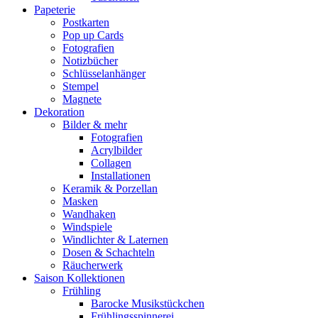
Papeterie
Postkarten
Pop up Cards
Fotografien
Notizbücher
Schlüsselanhänger
Stempel
Magnete
Dekoration
Bilder & mehr
Fotografien
Acrylbilder
Collagen
Installationen
Keramik & Porzellan
Masken
Wandhaken
Windspiele
Windlichter & Laternen
Dosen & Schachteln
Räucherwerk
Saison Kollektionen
Frühling
Barocke Musikstückchen
Frühlingsspinnerei