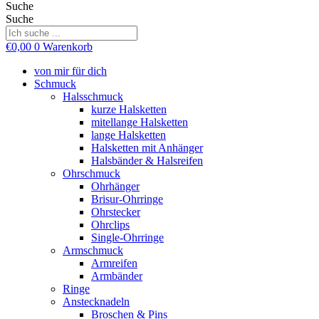
Suche
Suche
€
0,00
0
Warenkorb
von mir für dich
Schmuck
Halsschmuck
kurze Halsketten
mitellange Halsketten
lange Halsketten
Halsketten mit Anhänger
Halsbänder & Halsreifen
Ohrschmuck
Ohrhänger
Brisur-Ohrringe
Ohrstecker
Ohrclips
Single-Ohrringe
Armschmuck
Armreifen
Armbänder
Ringe
Anstecknadeln
Broschen & Pins