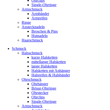
Ohrclips
Single-Ohrringe
Armschmuck
Armbänder
Armreifen
Ringe
Anstecknadeln
Broschen & Pins
Hutnadeln
Haarschmuck
Schmuck
Halsschmuck
kurze Halsketten
mittellange Halsketten
lange Halsketten
Halsketten mit Anhänger
Halsreifen & Halsbänder
Ohrschmuck
Ohrhänger
Brisur-Ohrringe
Ohrstecker
Ohrclips
Single-Ohrringe
Armschmuck