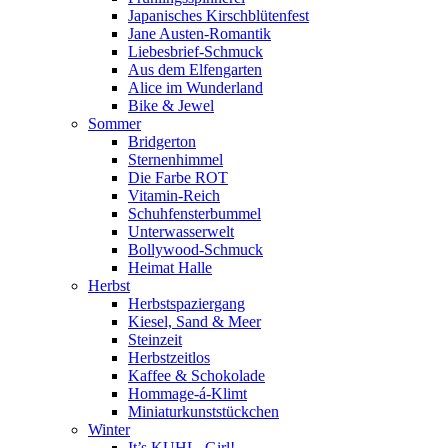
Japanisches Kirschblütenfest
Jane Austen-Romantik
Liebesbrief-Schmuck
Aus dem Elfengarten
Alice im Wunderland
Bike & Jewel
Sommer
Bridgerton
Sternenhimmel
Die Farbe ROT
Vitamin-Reich
Schuhfensterbummel
Unterwasserwelt
Bollywood-Schmuck
Heimat Halle
Herbst
Herbstspaziergang
Kiesel, Sand & Meer
Steinzeit
Herbstzeitlos
Kaffee & Schokolade
Hommage-á-Klimt
Miniaturkunststückchen
Winter
It’s KUHL, Girl!