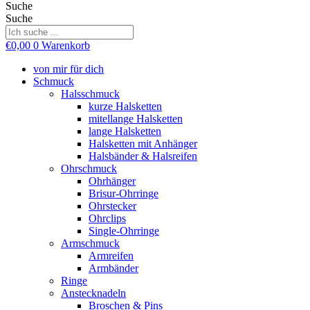
Suche
Suche
€
0,00
0
Warenkorb
von mir für dich
Schmuck
Halsschmuck
kurze Halsketten
mitellange Halsketten
lange Halsketten
Halsketten mit Anhänger
Halsbänder & Halsreifen
Ohrschmuck
Ohrhänger
Brisur-Ohrringe
Ohrstecker
Ohrclips
Single-Ohrringe
Armschmuck
Armreifen
Armbänder
Ringe
Anstecknadeln
Broschen & Pins