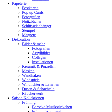
Papeterie
Postkarten
Pop up Cards
Fotografien
Notizbücher
Schlüsselanhänger
Stempel
Magnete
Dekoration
Bilder & mehr
Fotografien
Acrylbilder
Collagen
Installationen
Keramik & Porzellan
Masken
Wandhaken
Windspiele
Windlichter & Laternen
Dosen & Schachteln
Räucherwerk
Saison Kollektionen
Frühling
Barocke Musikstückchen
Frühlingsspinnerei