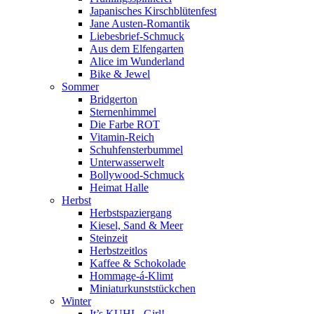
Japanisches Kirschblütenfest
Jane Austen-Romantik
Liebesbrief-Schmuck
Aus dem Elfengarten
Alice im Wunderland
Bike & Jewel
Sommer
Bridgerton
Sternenhimmel
Die Farbe ROT
Vitamin-Reich
Schuhfensterbummel
Unterwasserwelt
Bollywood-Schmuck
Heimat Halle
Herbst
Herbstspaziergang
Kiesel, Sand & Meer
Steinzeit
Herbstzeitlos
Kaffee & Schokolade
Hommage-á-Klimt
Miniaturkunststückchen
Winter
It’s KUHL, Girl!