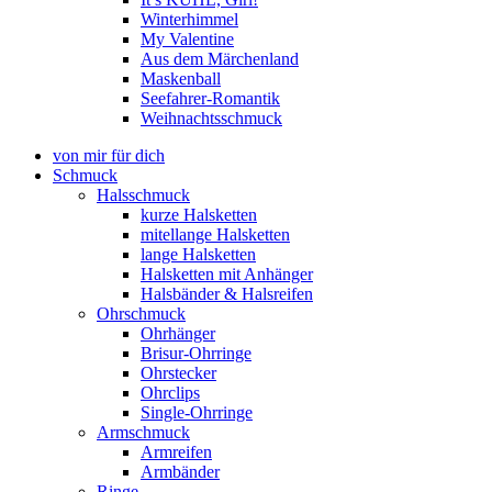
Winterhimmel
My Valentine
Aus dem Märchenland
Maskenball
Seefahrer-Romantik
Weihnachtsschmuck
von mir für dich
Schmuck
Halsschmuck
kurze Halsketten
mitellange Halsketten
lange Halsketten
Halsketten mit Anhänger
Halsbänder & Halsreifen
Ohrschmuck
Ohrhänger
Brisur-Ohrringe
Ohrstecker
Ohrclips
Single-Ohrringe
Armschmuck
Armreifen
Armbänder
Ringe