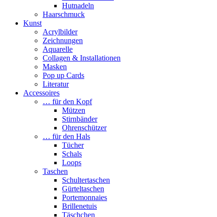
Hutnadeln
Haarschmuck
Kunst
Acrylbilder
Zeichnungen
Aquarelle
Collagen & Installationen
Masken
Pop up Cards
Literatur
Accessoires
… für den Kopf
Mützen
Stirnbänder
Ohrenschützer
… für den Hals
Tücher
Schals
Loops
Taschen
Schultertaschen
Gürteltaschen
Portemonnaies
Brillenetuis
Täschchen