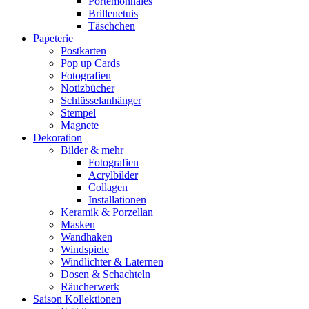
Portemonnaies
Brillenetuis
Täschchen
Papeterie
Postkarten
Pop up Cards
Fotografien
Notizbücher
Schlüsselanhänger
Stempel
Magnete
Dekoration
Bilder & mehr
Fotografien
Acrylbilder
Collagen
Installationen
Keramik & Porzellan
Masken
Wandhaken
Windspiele
Windlichter & Laternen
Dosen & Schachteln
Räucherwerk
Saison Kollektionen