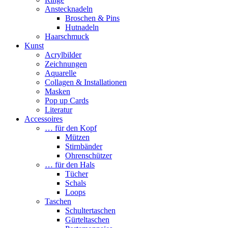
Anstecknadeln
Broschen & Pins
Hutnadeln
Haarschmuck
Kunst
Acrylbilder
Zeichnungen
Aquarelle
Collagen & Installationen
Masken
Pop up Cards
Literatur
Accessoires
… für den Kopf
Mützen
Stirnbänder
Ohrenschützer
… für den Hals
Tücher
Schals
Loops
Taschen
Schultertaschen
Gürteltaschen