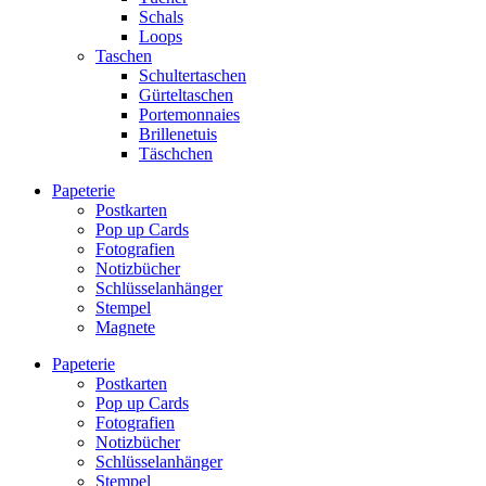
Schals
Loops
Taschen
Schultertaschen
Gürteltaschen
Portemonnaies
Brillenetuis
Täschchen
Papeterie
Postkarten
Pop up Cards
Fotografien
Notizbücher
Schlüsselanhänger
Stempel
Magnete
Papeterie
Postkarten
Pop up Cards
Fotografien
Notizbücher
Schlüsselanhänger
Stempel