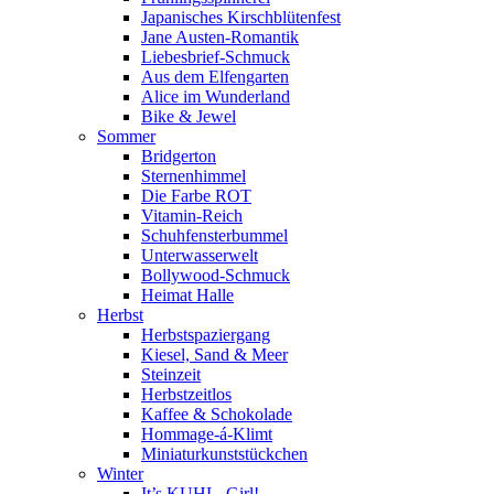
Japanisches Kirschblütenfest
Jane Austen-Romantik
Liebesbrief-Schmuck
Aus dem Elfengarten
Alice im Wunderland
Bike & Jewel
Sommer
Bridgerton
Sternenhimmel
Die Farbe ROT
Vitamin-Reich
Schuhfensterbummel
Unterwasserwelt
Bollywood-Schmuck
Heimat Halle
Herbst
Herbstspaziergang
Kiesel, Sand & Meer
Steinzeit
Herbstzeitlos
Kaffee & Schokolade
Hommage-á-Klimt
Miniaturkunststückchen
Winter
It’s KUHL, Girl!