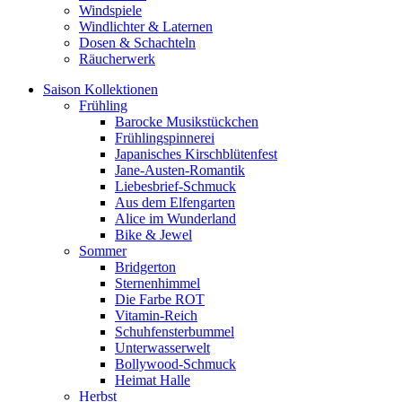
Windspiele
Windlichter & Laternen
Dosen & Schachteln
Räucherwerk
Saison Kollektionen
Frühling
Barocke Musikstückchen
Frühlingspinnerei
Japanisches Kirschblütenfest
Jane-Austen-Romantik
Liebesbrief-Schmuck
Aus dem Elfengarten
Alice im Wunderland
Bike & Jewel
Sommer
Bridgerton
Sternenhimmel
Die Farbe ROT
Vitamin-Reich
Schuhfensterbummel
Unterwasserwelt
Bollywood-Schmuck
Heimat Halle
Herbst