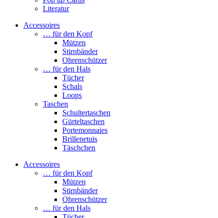
Literatur
Accessoires
… für den Kopf
Mützen
Stirnbänder
Ohrenschützer
… für den Hals
Tücher
Schals
Loops
Taschen
Schultertaschen
Gürteltaschen
Portemonnaies
Brillenetuis
Täschchen
Accessoires
… für den Kopf
Mützen
Stirnbänder
Ohrenschützer
… für den Hals
Tücher