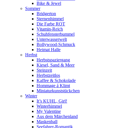
Bike & Jewel
Sommer
Bridgerton
Sternenhimmel
Die Farbe ROT
Vitamin-Reich
Schuhfensterbummel
Unterwasserwelt
Bollywood-Schmuck
Heimat Halle
Herbst
Herbstspaziergang
Kiesel, Sand & Meer
Steinzeit
Herbstzeitlos
Kaffee & Schokolade
Hommage á Klimt
Miniaturkunststückchen
Winter
It’s KUHL, Girl!
Winterhimmel
My Valentine
Aus dem Märchenland
Maskenball
Seefahrer-Romantik