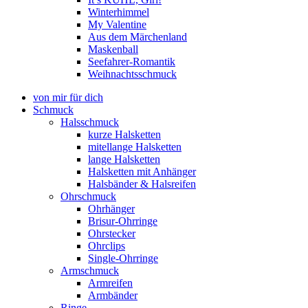
Winterhimmel
My Valentine
Aus dem Märchenland
Maskenball
Seefahrer-Romantik
Weihnachtsschmuck
von mir für dich
Schmuck
Halsschmuck
kurze Halsketten
mitellange Halsketten
lange Halsketten
Halsketten mit Anhänger
Halsbänder & Halsreifen
Ohrschmuck
Ohrhänger
Brisur-Ohrringe
Ohrstecker
Ohrclips
Single-Ohrringe
Armschmuck
Armreifen
Armbänder
Ringe