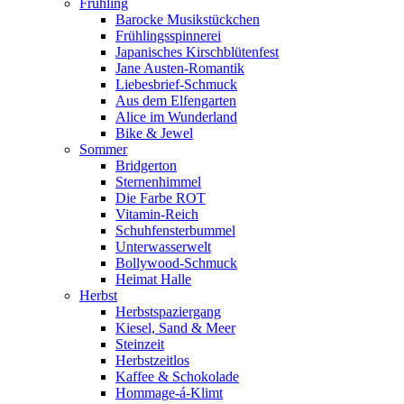
Frühling
Barocke Musikstückchen
Frühlingsspinnerei
Japanisches Kirschblütenfest
Jane Austen-Romantik
Liebesbrief-Schmuck
Aus dem Elfengarten
Alice im Wunderland
Bike & Jewel
Sommer
Bridgerton
Sternenhimmel
Die Farbe ROT
Vitamin-Reich
Schuhfensterbummel
Unterwasserwelt
Bollywood-Schmuck
Heimat Halle
Herbst
Herbstspaziergang
Kiesel, Sand & Meer
Steinzeit
Herbstzeitlos
Kaffee & Schokolade
Hommage-á-Klimt