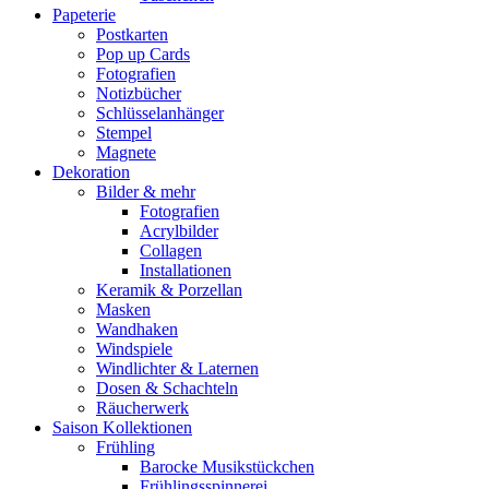
Papeterie
Postkarten
Pop up Cards
Fotografien
Notizbücher
Schlüsselanhänger
Stempel
Magnete
Dekoration
Bilder & mehr
Fotografien
Acrylbilder
Collagen
Installationen
Keramik & Porzellan
Masken
Wandhaken
Windspiele
Windlichter & Laternen
Dosen & Schachteln
Räucherwerk
Saison Kollektionen
Frühling
Barocke Musikstückchen
Frühlingsspinnerei