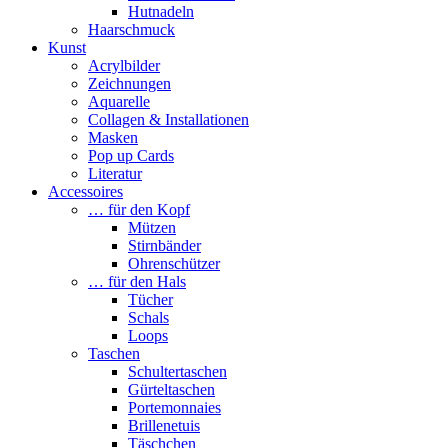
Hutnadeln
Haarschmuck
Kunst
Acrylbilder
Zeichnungen
Aquarelle
Collagen & Installationen
Masken
Pop up Cards
Literatur
Accessoires
… für den Kopf
Mützen
Stirnbänder
Ohrenschützer
… für den Hals
Tücher
Schals
Loops
Taschen
Schultertaschen
Gürteltaschen
Portemonnaies
Brillenetuis
Täschchen