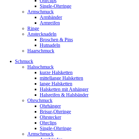
Ohrclips
Single-Ohrringe
Armschmuck
Armbänder
Armreifen
Ringe
Anstecknadeln
Broschen & Pins
Hutnadeln
Haarschmuck
Schmuck
Halsschmuck
kurze Halsketten
mittellange Halsketten
lange Halsketten
Halsketten mit Anhänger
Halsreifen & Halsbänder
Ohrschmuck
Ohrhänger
Brisur-Ohrringe
Ohrstecker
Ohrclips
Single-Ohrringe
Armschmuck