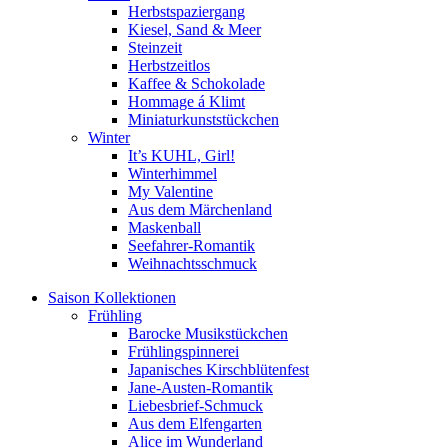
Herbstspaziergang
Kiesel, Sand & Meer
Steinzeit
Herbstzeitlos
Kaffee & Schokolade
Hommage á Klimt
Miniaturkunststückchen
Winter
It’s KUHL, Girl!
Winterhimmel
My Valentine
Aus dem Märchenland
Maskenball
Seefahrer-Romantik
Weihnachtsschmuck
Saison Kollektionen
Frühling
Barocke Musikstückchen
Frühlingspinnerei
Japanisches Kirschblütenfest
Jane-Austen-Romantik
Liebesbrief-Schmuck
Aus dem Elfengarten
Alice im Wunderland