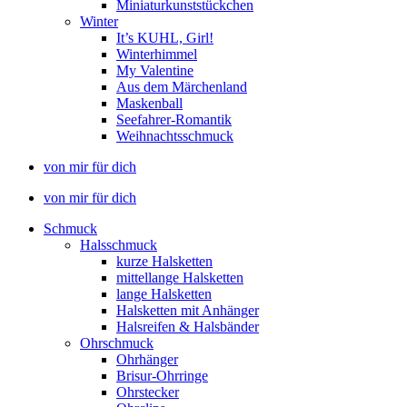
Miniaturkunststückchen
Winter
It’s KUHL, Girl!
Winterhimmel
My Valentine
Aus dem Märchenland
Maskenball
Seefahrer-Romantik
Weihnachtsschmuck
von mir für dich
von mir für dich
Schmuck
Halsschmuck
kurze Halsketten
mittellange Halsketten
lange Halsketten
Halsketten mit Anhänger
Halsreifen & Halsbänder
Ohrschmuck
Ohrhänger
Brisur-Ohrringe
Ohrstecker