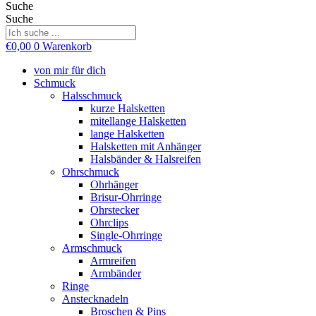
Suche
Suche
€
0,00
0
Warenkorb
von mir für dich
Schmuck
Halsschmuck
kurze Halsketten
mitellange Halsketten
lange Halsketten
Halsketten mit Anhänger
Halsbänder & Halsreifen
Ohrschmuck
Ohrhänger
Brisur-Ohrringe
Ohrstecker
Ohrclips
Single-Ohrringe
Armschmuck
Armreifen
Armbänder
Ringe
Anstecknadeln
Broschen & Pins