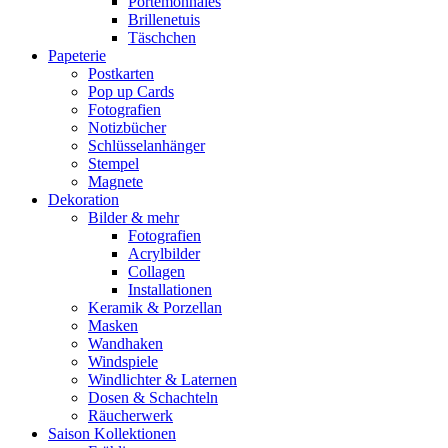
Portemonnaies
Brillenetuis
Täschchen
Papeterie
Postkarten
Pop up Cards
Fotografien
Notizbücher
Schlüsselanhänger
Stempel
Magnete
Dekoration
Bilder & mehr
Fotografien
Acrylbilder
Collagen
Installationen
Keramik & Porzellan
Masken
Wandhaken
Windspiele
Windlichter & Laternen
Dosen & Schachteln
Räucherwerk
Saison Kollektionen