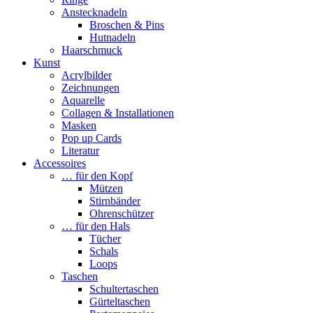
Anstecknadeln
Broschen & Pins
Hutnadeln
Haarschmuck
Kunst
Acrylbilder
Zeichnungen
Aquarelle
Collagen & Installationen
Masken
Pop up Cards
Literatur
Accessoires
… für den Kopf
Mützen
Stirnbänder
Ohrenschützer
… für den Hals
Tücher
Schals
Loops
Taschen
Schultertaschen
Gürteltaschen