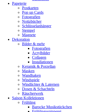
Papeterie
Postkarten
Pop up Cards
Fotografien
Notizbücher
Schlüsselanhänger
Stempel
Magnete
Dekoration
Bilder & mehr
Fotografien
Acrylbilder
Collagen
Installationen
Keramik & Porzellan
Masken
Wandhaken
Windspiele
Windlichter & Laternen
Dosen & Schachteln
Räucherwerk
Saison Kollektionen
Frühling
Barocke Musikstückchen
Frühlingsspinnerei