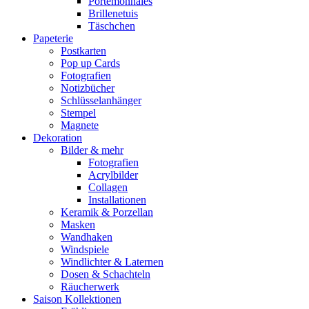
Portemonnaies
Brillenetuis
Täschchen
Papeterie
Postkarten
Pop up Cards
Fotografien
Notizbücher
Schlüsselanhänger
Stempel
Magnete
Dekoration
Bilder & mehr
Fotografien
Acrylbilder
Collagen
Installationen
Keramik & Porzellan
Masken
Wandhaken
Windspiele
Windlichter & Laternen
Dosen & Schachteln
Räucherwerk
Saison Kollektionen