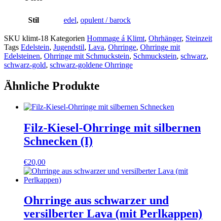
Stil
edel
,
opulent / barock
SKU
klimt-18
Kategorien
Hommage á Klimt
,
Ohrhänger
,
Steinzeit
Tags
Edelstein
,
Jugendstil
,
Lava
,
Ohrringe
,
Ohrringe mit
Edelsteinen
,
Ohrringe mit Schmuckstein
,
Schmuckstein
,
schwarz
,
schwarz-gold
,
schwarz-goldene Ohrringe
Ähnliche Produkte
Filz-Kiesel-Ohrringe mit silbernen
Schnecken (I)
€
20,00
Ohrringe aus schwarzer und
versilberter Lava (mit Perlkappen)