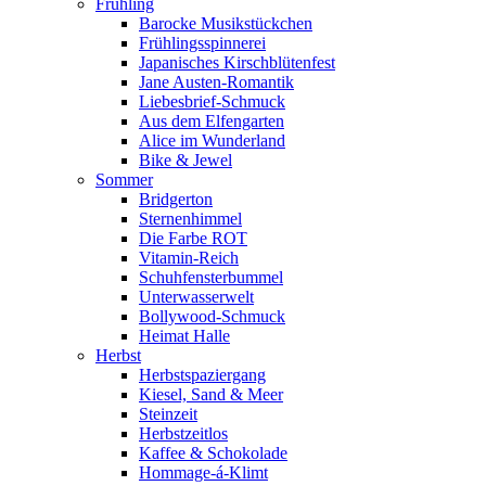
Frühling
Barocke Musikstückchen
Frühlingsspinnerei
Japanisches Kirschblütenfest
Jane Austen-Romantik
Liebesbrief-Schmuck
Aus dem Elfengarten
Alice im Wunderland
Bike & Jewel
Sommer
Bridgerton
Sternenhimmel
Die Farbe ROT
Vitamin-Reich
Schuhfensterbummel
Unterwasserwelt
Bollywood-Schmuck
Heimat Halle
Herbst
Herbstspaziergang
Kiesel, Sand & Meer
Steinzeit
Herbstzeitlos
Kaffee & Schokolade
Hommage-á-Klimt