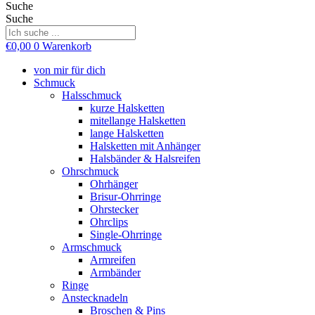
Suche
Suche
€
0,00
0
Warenkorb
von mir für dich
Schmuck
Halsschmuck
kurze Halsketten
mitellange Halsketten
lange Halsketten
Halsketten mit Anhänger
Halsbänder & Halsreifen
Ohrschmuck
Ohrhänger
Brisur-Ohrringe
Ohrstecker
Ohrclips
Single-Ohrringe
Armschmuck
Armreifen
Armbänder
Ringe
Anstecknadeln
Broschen & Pins