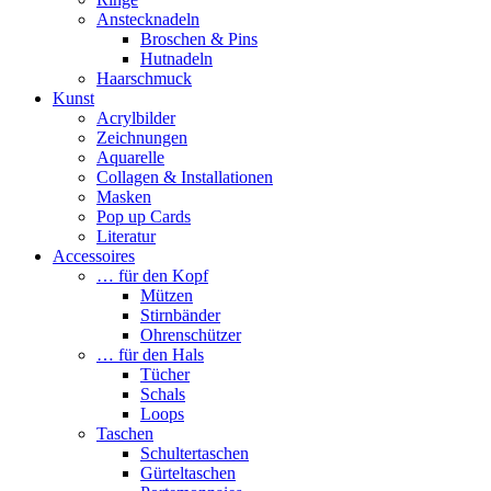
Anstecknadeln
Broschen & Pins
Hutnadeln
Haarschmuck
Kunst
Acrylbilder
Zeichnungen
Aquarelle
Collagen & Installationen
Masken
Pop up Cards
Literatur
Accessoires
… für den Kopf
Mützen
Stirnbänder
Ohrenschützer
… für den Hals
Tücher
Schals
Loops
Taschen
Schultertaschen
Gürteltaschen