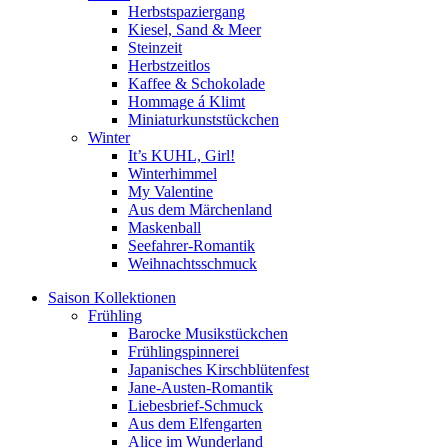
Herbstspaziergang
Kiesel, Sand & Meer
Steinzeit
Herbstzeitlos
Kaffee & Schokolade
Hommage á Klimt
Miniaturkunststückchen
Winter
It’s KUHL, Girl!
Winterhimmel
My Valentine
Aus dem Märchenland
Maskenball
Seefahrer-Romantik
Weihnachtsschmuck
Saison Kollektionen
Frühling
Barocke Musikstückchen
Frühlingspinnerei
Japanisches Kirschblütenfest
Jane-Austen-Romantik
Liebesbrief-Schmuck
Aus dem Elfengarten
Alice im Wunderland