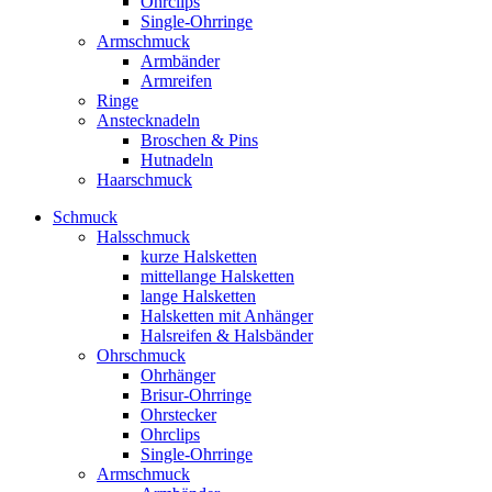
Ohrclips
Single-Ohrringe
Armschmuck
Armbänder
Armreifen
Ringe
Anstecknadeln
Broschen & Pins
Hutnadeln
Haarschmuck
Schmuck
Halsschmuck
kurze Halsketten
mittellange Halsketten
lange Halsketten
Halsketten mit Anhänger
Halsreifen & Halsbänder
Ohrschmuck
Ohrhänger
Brisur-Ohrringe
Ohrstecker
Ohrclips
Single-Ohrringe
Armschmuck