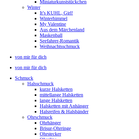
Miniaturkunststückchen
Winter
It’s KUHL, Girl!
Winterhimmel
My Valentine
Aus dem Märchenland
Maskenball
Seefahrer-Romantik
Weihnachtsschmuck
von mir für dich
von mir für dich
Schmuck
Halsschmuck
kurze Halsketten
mittellange Halsketten
lange Halsketten
Halsketten mit Anhänger
Halsreifen & Halsbänder
Ohrschmuck
Ohrhänger
Brisur-Ohrringe
Ohrstecker