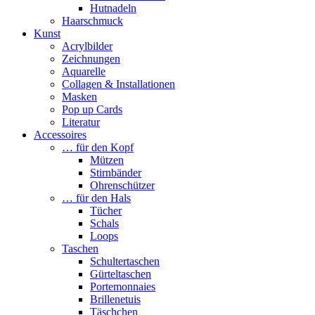
Hutnadeln
Haarschmuck
Kunst
Acrylbilder
Zeichnungen
Aquarelle
Collagen & Installationen
Masken
Pop up Cards
Literatur
Accessoires
… für den Kopf
Mützen
Stirnbänder
Ohrenschützer
… für den Hals
Tücher
Schals
Loops
Taschen
Schultertaschen
Gürteltaschen
Portemonnaies
Brillenetuis
Täschchen