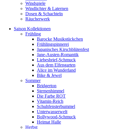
Windspiele
Windlichter & Laternen
Dosen & Schachteln
Räucherwerk
Saison Kollektionen
Frühling
Barocke Musikstückchen
Frühlingspinnerei
Japanisches Kirschblütenfest
Jane-Austen-Romantik
Liebesbrief-Schmuck
Aus dem Elfengarten
Alice im Wunderland
Bike & Jewel
Sommer
Bridgerton
Sternenhimmel
Die Farbe ROT
Vitamin-Reich
Schuhfensterbummel
Unterwasserwelt
Bollywood-Schmuck
Heimat Halle
Herbst