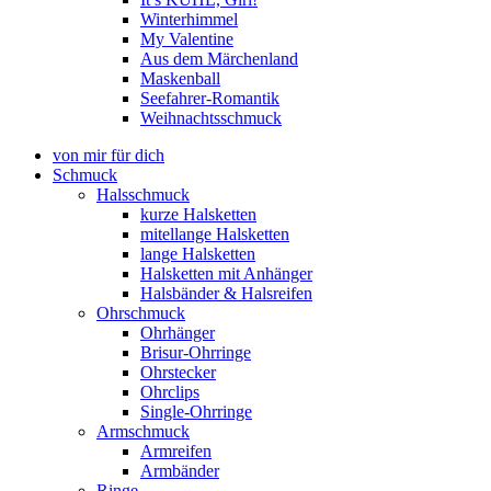
Winterhimmel
My Valentine
Aus dem Märchenland
Maskenball
Seefahrer-Romantik
Weihnachtsschmuck
von mir für dich
Schmuck
Halsschmuck
kurze Halsketten
mitellange Halsketten
lange Halsketten
Halsketten mit Anhänger
Halsbänder & Halsreifen
Ohrschmuck
Ohrhänger
Brisur-Ohrringe
Ohrstecker
Ohrclips
Single-Ohrringe
Armschmuck
Armreifen
Armbänder
Ringe