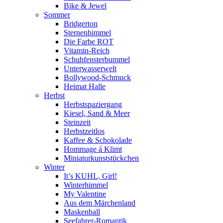
Bike & Jewel
Sommer
Bridgerton
Sternenhimmel
Die Farbe ROT
Vitamin-Reich
Schuhfensterbummel
Unterwasserwelt
Bollywood-Schmuck
Heimat Halle
Herbst
Herbstspaziergang
Kiesel, Sand & Meer
Steinzeit
Herbstzeitlos
Kaffee & Schokolade
Hommage á Klimt
Miniaturkunststückchen
Winter
It’s KUHL, Girl!
Winterhimmel
My Valentine
Aus dem Märchenland
Maskenball
Seefahrer-Romantik