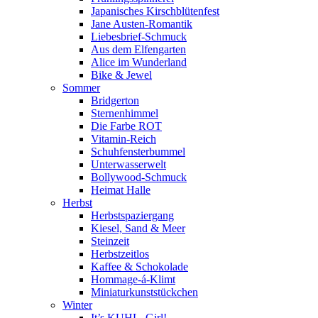
Japanisches Kirschblütenfest
Jane Austen-Romantik
Liebesbrief-Schmuck
Aus dem Elfengarten
Alice im Wunderland
Bike & Jewel
Sommer
Bridgerton
Sternenhimmel
Die Farbe ROT
Vitamin-Reich
Schuhfensterbummel
Unterwasserwelt
Bollywood-Schmuck
Heimat Halle
Herbst
Herbstspaziergang
Kiesel, Sand & Meer
Steinzeit
Herbstzeitlos
Kaffee & Schokolade
Hommage-á-Klimt
Miniaturkunststückchen
Winter
It’s KUHL, Girl!