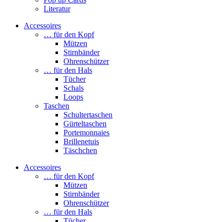
Literatur
Accessoires
… für den Kopf
Mützen
Stirnbänder
Ohrenschützer
… für den Hals
Tücher
Schals
Loops
Taschen
Schultertaschen
Gürteltaschen
Portemonnaies
Brillenetuis
Täschchen
Accessoires
… für den Kopf
Mützen
Stirnbänder
Ohrenschützer
… für den Hals
Tücher