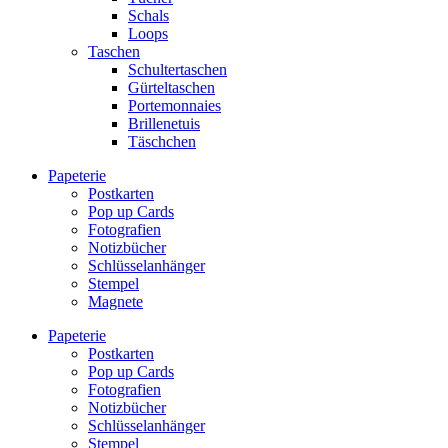
Schals
Loops
Taschen
Schultertaschen
Gürteltaschen
Portemonnaies
Brillenetuis
Täschchen
Papeterie
Postkarten
Pop up Cards
Fotografien
Notizbücher
Schlüsselanhänger
Stempel
Magnete
Papeterie
Postkarten
Pop up Cards
Fotografien
Notizbücher
Schlüsselanhänger
Stempel