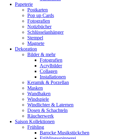
Papeterie
Postkarten
Pop up Cards
Fotografien
Notizbücher
Schlüsselanhänger
Stempel
Magnete
Dekoration
Bilder & mehr
Fotografien
Acrylbilder
Collagen
Installationen
Keramik & Porzellan
Masken
Wandhaken
Windspiele
Windlichter & Laternen
Dosen & Schachteln
Räucherwerk
Saison Kollektionen
Frühling
Barocke Musikstückchen
Frühlingsspinnerei