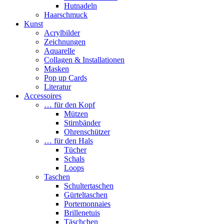
Hutnadeln
Haarschmuck
Kunst
Acrylbilder
Zeichnungen
Aquarelle
Collagen & Installationen
Masken
Pop up Cards
Literatur
Accessoires
… für den Kopf
Mützen
Stirnbänder
Ohrenschützer
… für den Hals
Tücher
Schals
Loops
Taschen
Schultertaschen
Gürteltaschen
Portemonnaies
Brillenetuis
Täschchen