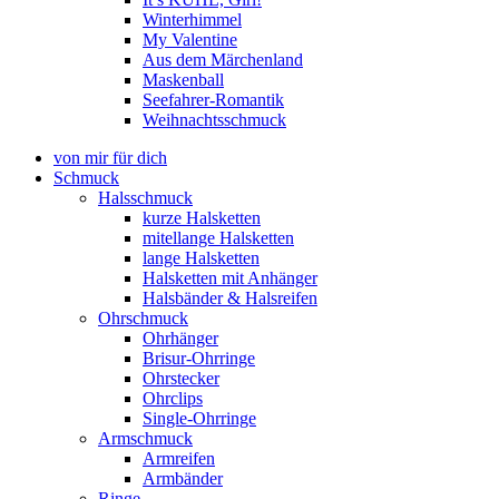
Winterhimmel
My Valentine
Aus dem Märchenland
Maskenball
Seefahrer-Romantik
Weihnachtsschmuck
von mir für dich
Schmuck
Halsschmuck
kurze Halsketten
mitellange Halsketten
lange Halsketten
Halsketten mit Anhänger
Halsbänder & Halsreifen
Ohrschmuck
Ohrhänger
Brisur-Ohrringe
Ohrstecker
Ohrclips
Single-Ohrringe
Armschmuck
Armreifen
Armbänder
Ringe