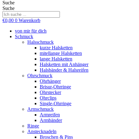
Suche
Suche
€
0,00
0
Warenkorb
von mir für dich
Schmuck
Halsschmuck
kurze Halsketten
mitellange Halsketten
lange Halsketten
Halsketten mit Anhänger
Halsbänder & Halsreifen
Ohrschmuck
Ohrhänger
Brisur-Ohrringe
Ohrstecker
Ohrclips
Single-Ohrringe
Armschmuck
Armreifen
Armbänder
Ringe
Anstecknadeln
Broschen & Pins