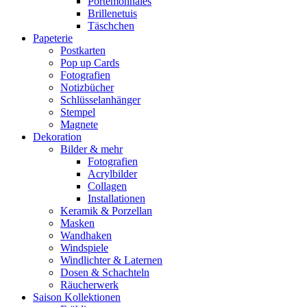
Portemonnaies
Brillenetuis
Täschchen
Papeterie
Postkarten
Pop up Cards
Fotografien
Notizbücher
Schlüsselanhänger
Stempel
Magnete
Dekoration
Bilder & mehr
Fotografien
Acrylbilder
Collagen
Installationen
Keramik & Porzellan
Masken
Wandhaken
Windspiele
Windlichter & Laternen
Dosen & Schachteln
Räucherwerk
Saison Kollektionen