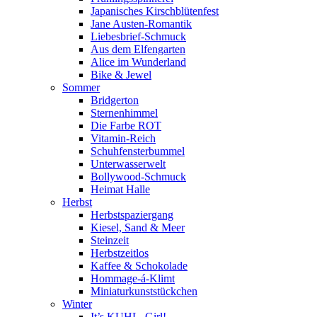
Japanisches Kirschblütenfest
Jane Austen-Romantik
Liebesbrief-Schmuck
Aus dem Elfengarten
Alice im Wunderland
Bike & Jewel
Sommer
Bridgerton
Sternenhimmel
Die Farbe ROT
Vitamin-Reich
Schuhfensterbummel
Unterwasserwelt
Bollywood-Schmuck
Heimat Halle
Herbst
Herbstspaziergang
Kiesel, Sand & Meer
Steinzeit
Herbstzeitlos
Kaffee & Schokolade
Hommage-á-Klimt
Miniaturkunststückchen
Winter
It’s KUHL, Girl!