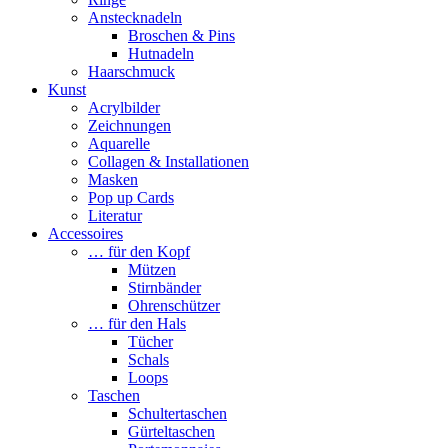
Anstecknadeln
Broschen & Pins
Hutnadeln
Haarschmuck
Kunst
Acrylbilder
Zeichnungen
Aquarelle
Collagen & Installationen
Masken
Pop up Cards
Literatur
Accessoires
… für den Kopf
Mützen
Stirnbänder
Ohrenschützer
… für den Hals
Tücher
Schals
Loops
Taschen
Schultertaschen
Gürteltaschen