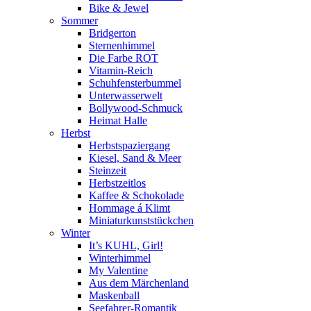
Bike & Jewel
Sommer
Bridgerton
Sternenhimmel
Die Farbe ROT
Vitamin-Reich
Schuhfensterbummel
Unterwasserwelt
Bollywood-Schmuck
Heimat Halle
Herbst
Herbstspaziergang
Kiesel, Sand & Meer
Steinzeit
Herbstzeitlos
Kaffee & Schokolade
Hommage á Klimt
Miniaturkunststückchen
Winter
It’s KUHL, Girl!
Winterhimmel
My Valentine
Aus dem Märchenland
Maskenball
Seefahrer-Romantik