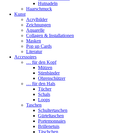
Hutnadeln
Haarschmuck
Kunst
Acrylbilder
Zeichnungen
Aquarelle
Collagen & Installationen
Masken
Pop up Cards
Literatur
Accessoires
… für den Kopf
Mützen
Stirnbänder
Ohrenschützer
… für den Hals
Tücher
Schals
Loops
Taschen
Schultertaschen
Gürteltaschen
Portemonnaies
Brillenetuis
Täschchen