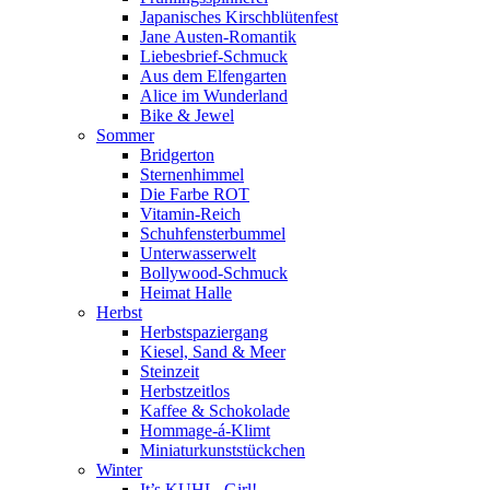
Japanisches Kirschblütenfest
Jane Austen-Romantik
Liebesbrief-Schmuck
Aus dem Elfengarten
Alice im Wunderland
Bike & Jewel
Sommer
Bridgerton
Sternenhimmel
Die Farbe ROT
Vitamin-Reich
Schuhfensterbummel
Unterwasserwelt
Bollywood-Schmuck
Heimat Halle
Herbst
Herbstspaziergang
Kiesel, Sand & Meer
Steinzeit
Herbstzeitlos
Kaffee & Schokolade
Hommage-á-Klimt
Miniaturkunststückchen
Winter
It’s KUHL, Girl!