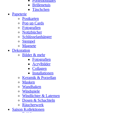
Portemonnaies
Brillenetuis
Täschchen
Papeterie
Postkarten
Pop up Cards
Fotografien
Notizbücher
Schlüsselanhänger
Stempel
Magnete
Dekoration
Bilder & mehr
Fotografien
Acrylbilder
Collagen
Installationen
Keramik & Porzellan
Masken
Wandhaken
Windspiele
Windlichter & Laternen
Dosen & Schachteln
Räucherwerk
Saison Kollektionen