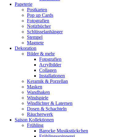
Papeterie
Postkarten
Pop up Cards
Fotografien
Notizbücher
Schlüsselanhänger
Stempel
Magnete
Dekoration
Bilder & mehr
Fotografien
Acrylbilder
Collagen
Installationen
Keramik & Porzellan
Masken
Wandhaken
Windspiele
Windlichter & Laternen
Dosen & Schachteln
Räucherwerk
Saison Kollektionen
Frühling
Barocke Musikstückchen
Frühlingsspinnerei