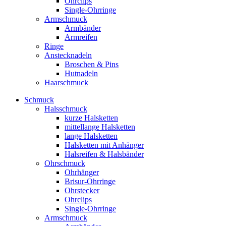
Ohrclips
Single-Ohrringe
Armschmuck
Armbänder
Armreifen
Ringe
Anstecknadeln
Broschen & Pins
Hutnadeln
Haarschmuck
Schmuck
Halsschmuck
kurze Halsketten
mittellange Halsketten
lange Halsketten
Halsketten mit Anhänger
Halsreifen & Halsbänder
Ohrschmuck
Ohrhänger
Brisur-Ohrringe
Ohrstecker
Ohrclips
Single-Ohrringe
Armschmuck