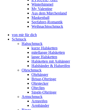
Winterhimmel
My Valentine
Aus dem Märchenland
Maskenball
Seefahrer-Romantik
Weihnachtsschmuck
von mir für dich
Schmuck
Halsschmuck
kurze Halsketten
mitellange Halsketten
lange Halsketten
Halsketten mit Anhänger
Halsbänder & Halsreifen
Ohrschmuck
Ohrhänger
Brisur-Ohrringe
Ohrstecker
Ohrclips
Single-Ohrringe
Armschmuck
Armreifen
Armbänder
Ringe