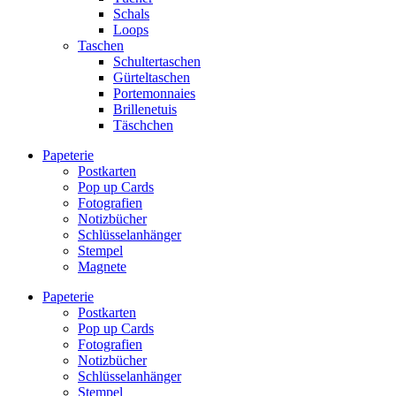
Schals
Loops
Taschen
Schultertaschen
Gürteltaschen
Portemonnaies
Brillenetuis
Täschchen
Papeterie
Postkarten
Pop up Cards
Fotografien
Notizbücher
Schlüsselanhänger
Stempel
Magnete
Papeterie
Postkarten
Pop up Cards
Fotografien
Notizbücher
Schlüsselanhänger
Stempel