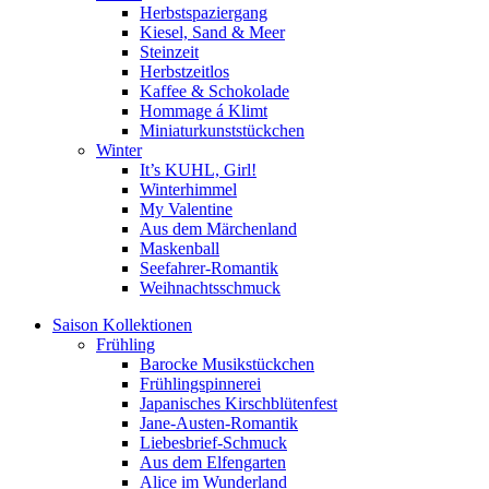
Herbstspaziergang
Kiesel, Sand & Meer
Steinzeit
Herbstzeitlos
Kaffee & Schokolade
Hommage á Klimt
Miniaturkunststückchen
Winter
It’s KUHL, Girl!
Winterhimmel
My Valentine
Aus dem Märchenland
Maskenball
Seefahrer-Romantik
Weihnachtsschmuck
Saison Kollektionen
Frühling
Barocke Musikstückchen
Frühlingspinnerei
Japanisches Kirschblütenfest
Jane-Austen-Romantik
Liebesbrief-Schmuck
Aus dem Elfengarten
Alice im Wunderland