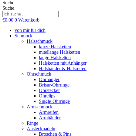
Suche
Suche
€
0,00
0
Warenkorb
von mir für dich
Schmuck
Halsschmuck
kurze Halsketten
mitellange Halsketten
lange Halsketten
Halsketten mit Anhänger
Halsbänder & Halsreifen
Ohrschmuck
Ohrhänger
Brisur-Ohrringe
Ohrstecker
Ohrclips
Single-Ohrringe
Armschmuck
Armreifen
Armbänder
Ringe
Anstecknadeln
Broschen & Pins