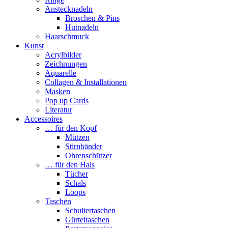
Anstecknadeln
Broschen & Pins
Hutnadeln
Haarschmuck
Kunst
Acrylbilder
Zeichnungen
Aquarelle
Collagen & Installationen
Masken
Pop up Cards
Literatur
Accessoires
… für den Kopf
Mützen
Stirnbänder
Ohrenschützer
… für den Hals
Tücher
Schals
Loops
Taschen
Schultertaschen
Gürteltaschen