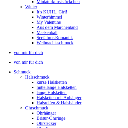
Miniaturkunststückchen
Winter
It’s KUHL, Girl!
Winterhimmel
My Valentine
Aus dem Märchenland
Maskenball
Seefahrer-Romantik
Weihnachtsschmuck
von mir für dich
von mir für dich
Schmuck
Halsschmuck
kurze Halsketten
mittellange Halsketten
lange Halsketten
Halsketten mit Anhänger
Halsreifen & Halsbänder
Ohrschmuck
Ohrhänger
Brisur-Ohrringe
Ohrstecker