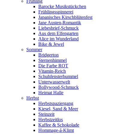
Frühling
Barocke Musikstückchen
Frühlingsspinnerei
Japanisches Kirschblütenfest
Jane Austen-Romantik
Liebesbrief-Schmuck
Aus dem Elfengarten
Alice im Wunderland
Bike & Jewel
Sommer
Bridgerton
Sternenhimmel
Die Farbe ROT
Vitamin-Reich
Schuhfensterbummel
Unterwasserwelt
Bollywood-Schmuck
Heimat Halle
Herbst
Herbstspaziergang
Kiesel, Sand & Meer
Steinzeit
Herbstzeitlos
Kaffee & Schokolade
Hommage-á-Klimt