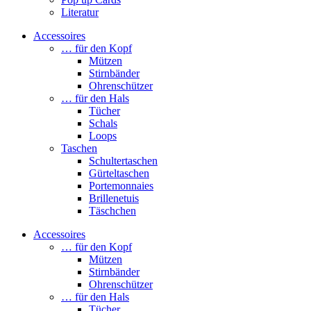
Literatur
Accessoires
… für den Kopf
Mützen
Stirnbänder
Ohrenschützer
… für den Hals
Tücher
Schals
Loops
Taschen
Schultertaschen
Gürteltaschen
Portemonnaies
Brillenetuis
Täschchen
Accessoires
… für den Kopf
Mützen
Stirnbänder
Ohrenschützer
… für den Hals
Tücher