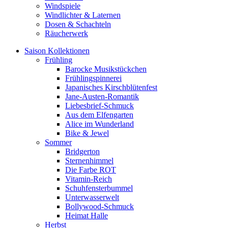
Windspiele
Windlichter & Laternen
Dosen & Schachteln
Räucherwerk
Saison Kollektionen
Frühling
Barocke Musikstückchen
Frühlingspinnerei
Japanisches Kirschblütenfest
Jane-Austen-Romantik
Liebesbrief-Schmuck
Aus dem Elfengarten
Alice im Wunderland
Bike & Jewel
Sommer
Bridgerton
Sternenhimmel
Die Farbe ROT
Vitamin-Reich
Schuhfensterbummel
Unterwasserwelt
Bollywood-Schmuck
Heimat Halle
Herbst