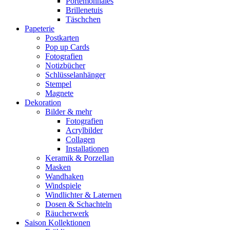
Portemonnaies
Brillenetuis
Täschchen
Papeterie
Postkarten
Pop up Cards
Fotografien
Notizbücher
Schlüsselanhänger
Stempel
Magnete
Dekoration
Bilder & mehr
Fotografien
Acrylbilder
Collagen
Installationen
Keramik & Porzellan
Masken
Wandhaken
Windspiele
Windlichter & Laternen
Dosen & Schachteln
Räucherwerk
Saison Kollektionen