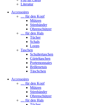
Literatur
Accessoires
… für den Kopf
Mützen
Stirnbänder
Ohrenschützer
… für den Hals
Tücher
Schals
Loops
Taschen
Schultertaschen
Gürteltaschen
Portemonnaies
Brillenetuis
Täschchen
Accessoires
… für den Kopf
Mützen
Stirnbänder
Ohrenschützer
… für den Hals
Tücher