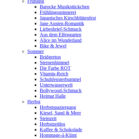
Frühling
Barocke Musikstückchen
Frühlingsspinnerei
Japanisches Kirschblütenfest
Jane Austen-Romantik
Liebesbrief-Schmuck
Aus dem Elfengarten
Alice im Wunderland
Bike & Jewel
Sommer
Bridgerton
Sternenhimmel
Die Farbe ROT
Vitamin-Reich
Schuhfensterbummel
Unterwasserwelt
Bollywood-Schmuck
Heimat Halle
Herbst
Herbstspaziergang
Kiesel, Sand & Meer
Steinzeit
Herbstzeitlos
Kaffee & Schokolade
Hommage-á-Klimt