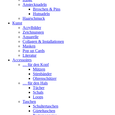
Anstecknadeln
Broschen & Pins
Hutnadeln
Haarschmuck
Kunst
Acrylbilder
Zeichnungen
Aquarelle
Collagen & Installationen
Masken
Pop up Cards
Literatur
Accessoires
… für den Kopf
Mützen
Stirnbänder
Ohrenschützer
… für den Hals
Tücher
Schals
Loops
Taschen
Schultertaschen
Gürteltaschen