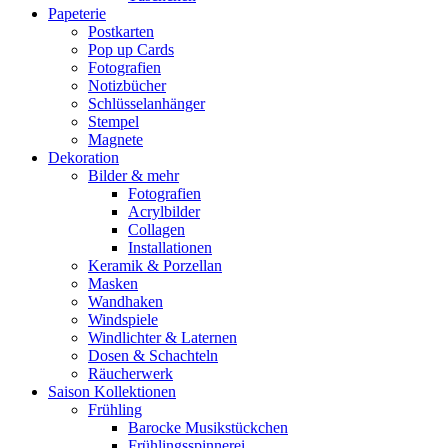
Papeterie
Postkarten
Pop up Cards
Fotografien
Notizbücher
Schlüsselanhänger
Stempel
Magnete
Dekoration
Bilder & mehr
Fotografien
Acrylbilder
Collagen
Installationen
Keramik & Porzellan
Masken
Wandhaken
Windspiele
Windlichter & Laternen
Dosen & Schachteln
Räucherwerk
Saison Kollektionen
Frühling
Barocke Musikstückchen
Frühlingsspinnerei