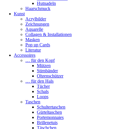
Hutnadeln
Haarschmuck
Kunst
Acrylbilder
Zeichnungen
Aquarelle
Collagen & Installationen
Masken
Pop up Cards
Literatur
Accessoires
… für den Kopf
Mützen
Stirnbänder
Ohrenschützer
… für den Hals
Tücher
Schals
Loops
Taschen
Schultertaschen
Gürteltaschen
Portemonnaies
Brillenetuis
Täschchen