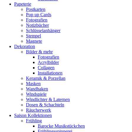
Papeterie
Postkarten
Pop up Cards
Fotografien
Notizbücher
Schlüsselanhänger
Stempel
Magnete
Dekoration
Bilder & mehr
Fotografien
Acrylbilder
Collagen
Installationen
Keramik & Porzellan
Masken
Wandhaken
Windspiele
Windlichter & Laternen
Dosen & Schachteln
Räucherwerk
Saison Kollektionen
Frühling
Barocke Musikstückchen
Frühlingsspinnerei