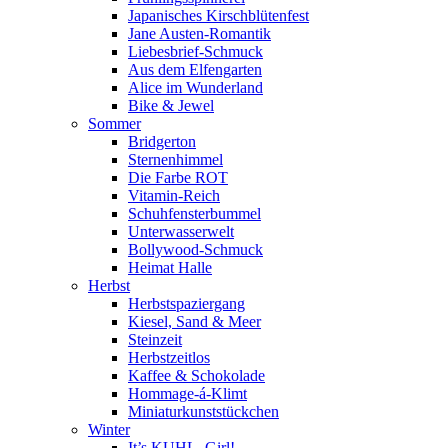
Japanisches Kirschblütenfest
Jane Austen-Romantik
Liebesbrief-Schmuck
Aus dem Elfengarten
Alice im Wunderland
Bike & Jewel
Sommer
Bridgerton
Sternenhimmel
Die Farbe ROT
Vitamin-Reich
Schuhfensterbummel
Unterwasserwelt
Bollywood-Schmuck
Heimat Halle
Herbst
Herbstspaziergang
Kiesel, Sand & Meer
Steinzeit
Herbstzeitlos
Kaffee & Schokolade
Hommage-á-Klimt
Miniaturkunststückchen
Winter
It’s KUHL, Girl!