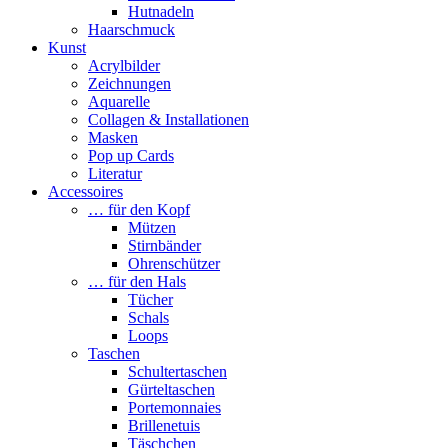
Hutnadeln
Haarschmuck
Kunst
Acrylbilder
Zeichnungen
Aquarelle
Collagen & Installationen
Masken
Pop up Cards
Literatur
Accessoires
… für den Kopf
Mützen
Stirnbänder
Ohrenschützer
… für den Hals
Tücher
Schals
Loops
Taschen
Schultertaschen
Gürteltaschen
Portemonnaies
Brillenetuis
Täschchen