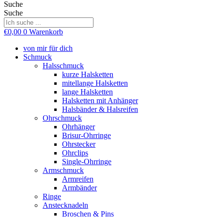
Suche
Suche
€
0,00
0
Warenkorb
von mir für dich
Schmuck
Halsschmuck
kurze Halsketten
mitellange Halsketten
lange Halsketten
Halsketten mit Anhänger
Halsbänder & Halsreifen
Ohrschmuck
Ohrhänger
Brisur-Ohrringe
Ohrstecker
Ohrclips
Single-Ohrringe
Armschmuck
Armreifen
Armbänder
Ringe
Anstecknadeln
Broschen & Pins