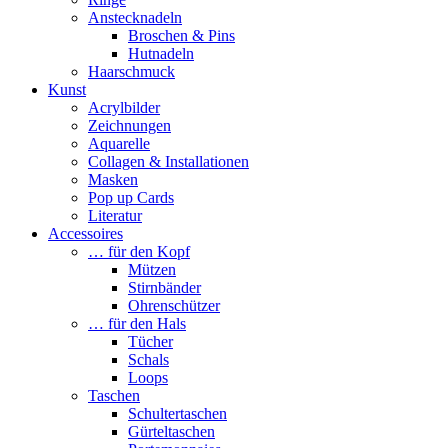
Anstecknadeln
Broschen & Pins
Hutnadeln
Haarschmuck
Kunst
Acrylbilder
Zeichnungen
Aquarelle
Collagen & Installationen
Masken
Pop up Cards
Literatur
Accessoires
… für den Kopf
Mützen
Stirnbänder
Ohrenschützer
… für den Hals
Tücher
Schals
Loops
Taschen
Schultertaschen
Gürteltaschen