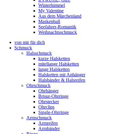
Winterhimmel
My Valentine
Aus dem Märchenland
Maskenball
Seefahrer-Romantik
Weihnachtsschmuck
von mir für dich
Schmuck
Halsschmuck
kurze Halsketten
mitellange Halsketten
lange Halsketten
Halsketten mit Anhänger
Halsbänder & Halsreifen
Ohrschmuck
Ohrhänger
Brisur-Ohrringe
Ohrstecker
Ohrclips
Single-Ohrringe
Armschmuck
Armreifen
Armbänder
Ringe