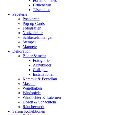
Portemonnaies
Brillenetuis
Täschchen
Papeterie
Postkarten
Pop up Cards
Fotografien
Notizbücher
Schlüsselanhänger
Stempel
Magnete
Dekoration
Bilder & mehr
Fotografien
Acrylbilder
Collagen
Installationen
Keramik & Porzellan
Masken
Wandhaken
Windspiele
Windlichter & Laternen
Dosen & Schachteln
Räucherwerk
Saison Kollektionen