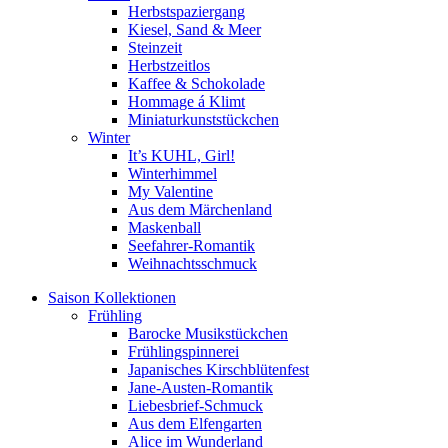
Herbstspaziergang
Kiesel, Sand & Meer
Steinzeit
Herbstzeitlos
Kaffee & Schokolade
Hommage á Klimt
Miniaturkunststückchen
Winter
It’s KUHL, Girl!
Winterhimmel
My Valentine
Aus dem Märchenland
Maskenball
Seefahrer-Romantik
Weihnachtsschmuck
Saison Kollektionen
Frühling
Barocke Musikstückchen
Frühlingspinnerei
Japanisches Kirschblütenfest
Jane-Austen-Romantik
Liebesbrief-Schmuck
Aus dem Elfengarten
Alice im Wunderland