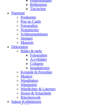
Portemonnaies
Brillenetuis
Täschchen
Papeterie
Postkarten
Pop up Cards
Fotografien
Notizbücher
Schlüsselanhänger
Stempel
Magnete
Dekoration
Bilder & mehr
Fotografien
Acrylbilder
Collagen
Installationen
Keramik & Porzellan
Masken
Wandhaken
Windspiele
Windlichter & Laternen
Dosen & Schachteln
Räucherwerk
Saison Kollektionen