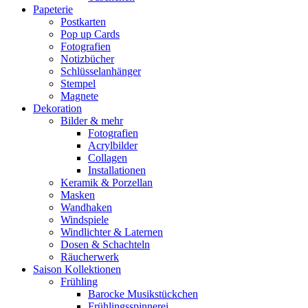
Papeterie
Postkarten
Pop up Cards
Fotografien
Notizbücher
Schlüsselanhänger
Stempel
Magnete
Dekoration
Bilder & mehr
Fotografien
Acrylbilder
Collagen
Installationen
Keramik & Porzellan
Masken
Wandhaken
Windspiele
Windlichter & Laternen
Dosen & Schachteln
Räucherwerk
Saison Kollektionen
Frühling
Barocke Musikstückchen
Frühlingsspinnerei