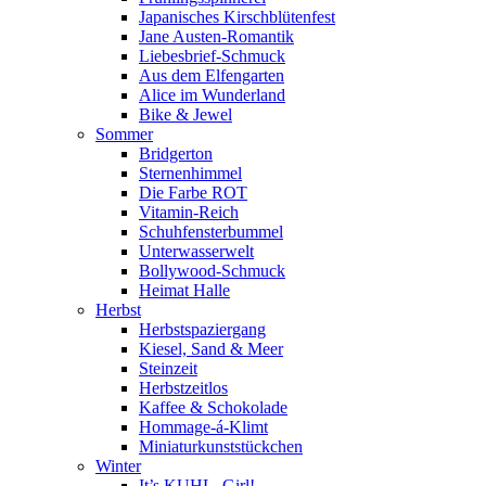
Japanisches Kirschblütenfest
Jane Austen-Romantik
Liebesbrief-Schmuck
Aus dem Elfengarten
Alice im Wunderland
Bike & Jewel
Sommer
Bridgerton
Sternenhimmel
Die Farbe ROT
Vitamin-Reich
Schuhfensterbummel
Unterwasserwelt
Bollywood-Schmuck
Heimat Halle
Herbst
Herbstspaziergang
Kiesel, Sand & Meer
Steinzeit
Herbstzeitlos
Kaffee & Schokolade
Hommage-á-Klimt
Miniaturkunststückchen
Winter
It’s KUHL, Girl!