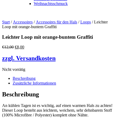
Weihnachtsschmuck
Start
/
Accessoires
/
Accessoires für den Hals
/
Loops
/ Leichter
Loop mit orange-buntem Graffiti
Leichter Loop mit orange-buntem Graffiti
Ursprünglicher
Aktueller
€
12,00
€
8,00
Preis
Preis
war:
ist:
zzgl. Versandkosten
€12,00
€8,00.
Nicht vorrätig
Beschreibung
Zusätzliche Informationen
Beschreibung
An kühlen Tagen ist es wichtig, auf einen warmen Hals zu achten!
Dieser Loop besteht aus leichtem, weichem, sehr dehnbarem Stoff
(100% Microfibre / Polyester) komplett ohne Nähte.