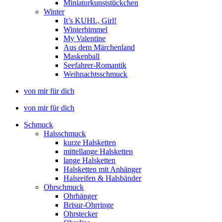
Miniaturkunststückchen
Winter
It’s KUHL, Girl!
Winterhimmel
My Valentine
Aus dem Märchenland
Maskenball
Seefahrer-Romantik
Weihnachtsschmuck
von mir für dich
von mir für dich
Schmuck
Halsschmuck
kurze Halsketten
mittellange Halsketten
lange Halsketten
Halsketten mit Anhänger
Halsreifen & Halsbänder
Ohrschmuck
Ohrhänger
Brisur-Ohrringe
Ohrstecker