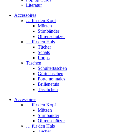
Literatur
Accessoires
… für den Kopf
Mützen
Stirnbänder
Ohrenschützer
… für den Hals
Tücher
Schals
Loops
Taschen
Schultertaschen
Gürteltaschen
Portemonnaies
Brillenetuis
Täschchen
Accessoires
… für den Kopf
Mützen
Stirnbänder
Ohrenschützer
… für den Hals
Tücher