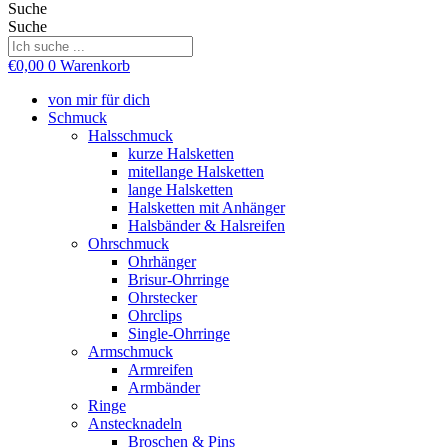
Suche
Suche
€
0,00
0
Warenkorb
von mir für dich
Schmuck
Halsschmuck
kurze Halsketten
mitellange Halsketten
lange Halsketten
Halsketten mit Anhänger
Halsbänder & Halsreifen
Ohrschmuck
Ohrhänger
Brisur-Ohrringe
Ohrstecker
Ohrclips
Single-Ohrringe
Armschmuck
Armreifen
Armbänder
Ringe
Anstecknadeln
Broschen & Pins