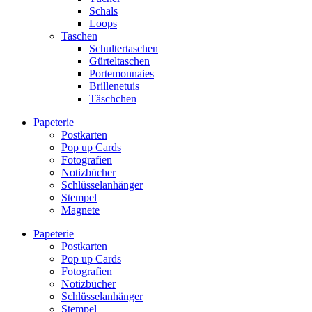
Schals
Loops
Taschen
Schultertaschen
Gürteltaschen
Portemonnaies
Brillenetuis
Täschchen
Papeterie
Postkarten
Pop up Cards
Fotografien
Notizbücher
Schlüsselanhänger
Stempel
Magnete
Papeterie
Postkarten
Pop up Cards
Fotografien
Notizbücher
Schlüsselanhänger
Stempel