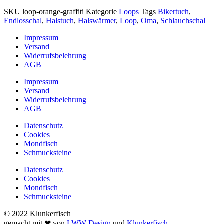
SKU
loop-orange-graffiti
Kategorie
Loops
Tags
Bikertuch
,
Endlosschal
,
Halstuch
,
Halswärmer
,
Loop
,
Oma
,
Schlauchschal
Impressum
Versand
Widerrufsbelehrung
AGB
Impressum
Versand
Widerrufsbelehrung
AGB
Datenschutz
Cookies
Mondfisch
Schmucksteine
Datenschutz
Cookies
Mondfisch
Schmucksteine
© 2022 Klunkerfisch
gemacht mit ❤ von
LWW-Design
und
Klunkerfisch