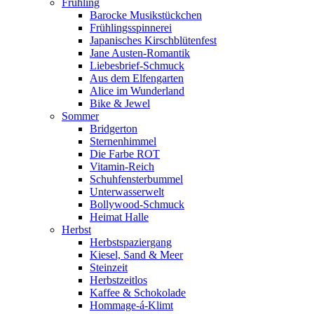
Frühling
Barocke Musikstückchen
Frühlingsspinnerei
Japanisches Kirschblütenfest
Jane Austen-Romantik
Liebesbrief-Schmuck
Aus dem Elfengarten
Alice im Wunderland
Bike & Jewel
Sommer
Bridgerton
Sternenhimmel
Die Farbe ROT
Vitamin-Reich
Schuhfensterbummel
Unterwasserwelt
Bollywood-Schmuck
Heimat Halle
Herbst
Herbstspaziergang
Kiesel, Sand & Meer
Steinzeit
Herbstzeitlos
Kaffee & Schokolade
Hommage-á-Klimt