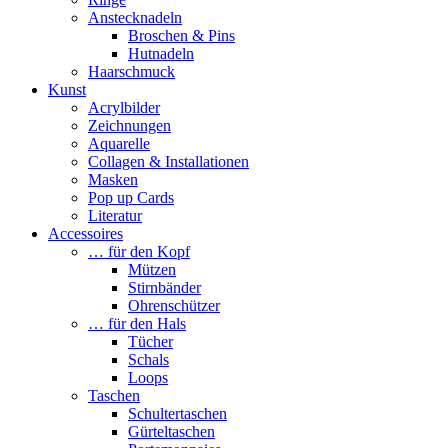
Anstecknadeln
Broschen & Pins
Hutnadeln
Haarschmuck
Kunst
Acrylbilder
Zeichnungen
Aquarelle
Collagen & Installationen
Masken
Pop up Cards
Literatur
Accessoires
… für den Kopf
Mützen
Stirnbänder
Ohrenschützer
… für den Hals
Tücher
Schals
Loops
Taschen
Schultertaschen
Gürteltaschen