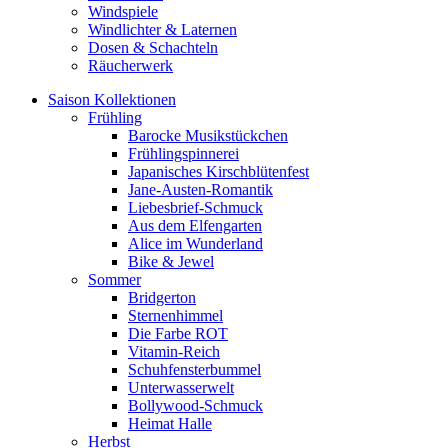
Windspiele
Windlichter & Laternen
Dosen & Schachteln
Räucherwerk
Saison Kollektionen
Frühling
Barocke Musikstückchen
Frühlingspinnerei
Japanisches Kirschblütenfest
Jane-Austen-Romantik
Liebesbrief-Schmuck
Aus dem Elfengarten
Alice im Wunderland
Bike & Jewel
Sommer
Bridgerton
Sternenhimmel
Die Farbe ROT
Vitamin-Reich
Schuhfensterbummel
Unterwasserwelt
Bollywood-Schmuck
Heimat Halle
Herbst