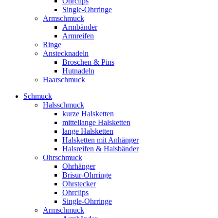
Ohrclips
Single-Ohrringe
Armschmuck
Armbänder
Armreifen
Ringe
Anstecknadeln
Broschen & Pins
Hutnadeln
Haarschmuck
Schmuck
Halsschmuck
kurze Halsketten
mittellange Halsketten
lange Halsketten
Halsketten mit Anhänger
Halsreifen & Halsbänder
Ohrschmuck
Ohrhänger
Brisur-Ohrringe
Ohrstecker
Ohrclips
Single-Ohrringe
Armschmuck