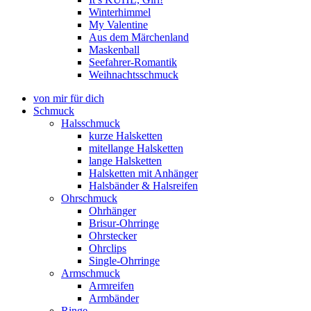
Winterhimmel
My Valentine
Aus dem Märchenland
Maskenball
Seefahrer-Romantik
Weihnachtsschmuck
von mir für dich
Schmuck
Halsschmuck
kurze Halsketten
mitellange Halsketten
lange Halsketten
Halsketten mit Anhänger
Halsbänder & Halsreifen
Ohrschmuck
Ohrhänger
Brisur-Ohrringe
Ohrstecker
Ohrclips
Single-Ohrringe
Armschmuck
Armreifen
Armbänder
Ringe