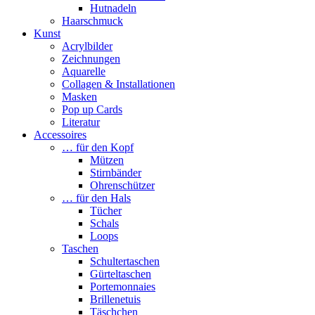
Hutnadeln
Haarschmuck
Kunst
Acrylbilder
Zeichnungen
Aquarelle
Collagen & Installationen
Masken
Pop up Cards
Literatur
Accessoires
… für den Kopf
Mützen
Stirnbänder
Ohrenschützer
… für den Hals
Tücher
Schals
Loops
Taschen
Schultertaschen
Gürteltaschen
Portemonnaies
Brillenetuis
Täschchen