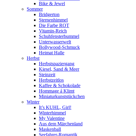
Bike & Jewel
Sommer
Bridgerton
Sternenhimmel
Die Farbe ROT
Vitamin-Reich
Schuhfensterbummel
Unterwasserwelt
Bollywood-Schmuck
Heimat Halle
Herbst
Herbstspaziergang
Kiesel, Sand & Meer
Steinzeit
Herbstzeitlos
Kaffee & Schokolade
Hommage á Klimt
Miniaturkunststückchen
Winter
It’s KUHL, Girl!
Winterhimmel
My Valentine
Aus dem Märchenland
Maskenball
Seefahrer-Romantik