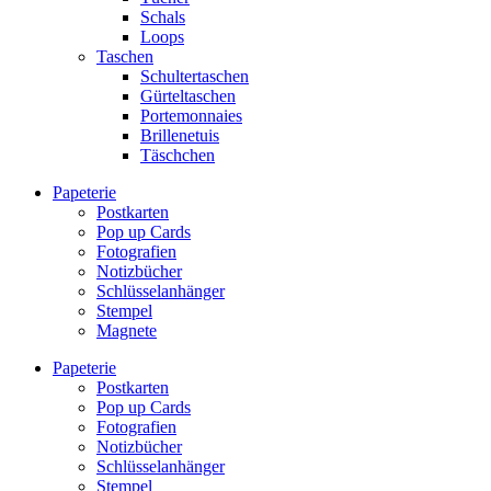
Schals
Loops
Taschen
Schultertaschen
Gürteltaschen
Portemonnaies
Brillenetuis
Täschchen
Papeterie
Postkarten
Pop up Cards
Fotografien
Notizbücher
Schlüsselanhänger
Stempel
Magnete
Papeterie
Postkarten
Pop up Cards
Fotografien
Notizbücher
Schlüsselanhänger
Stempel