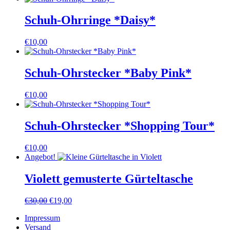
Schuh-Ohrringe *Daisy*
€
10,00
Schuh-Ohrstecker *Baby Pink*
€
10,00
Schuh-Ohrstecker *Shopping Tour*
€
10,00
Angebot!
Violett gemusterte Gürteltasche
Ursprünglicher
Aktueller
€
30,00
€
19,00
Preis
Preis
Impressum
war:
ist:
Versand
€30,00
€19,00.