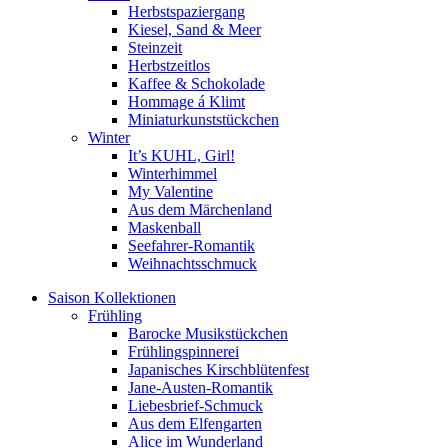
Herbstspaziergang
Kiesel, Sand & Meer
Steinzeit
Herbstzeitlos
Kaffee & Schokolade
Hommage á Klimt
Miniaturkunststückchen
Winter
It’s KUHL, Girl!
Winterhimmel
My Valentine
Aus dem Märchenland
Maskenball
Seefahrer-Romantik
Weihnachtsschmuck
Saison Kollektionen
Frühling
Barocke Musikstückchen
Frühlingspinnerei
Japanisches Kirschblütenfest
Jane-Austen-Romantik
Liebesbrief-Schmuck
Aus dem Elfengarten
Alice im Wunderland