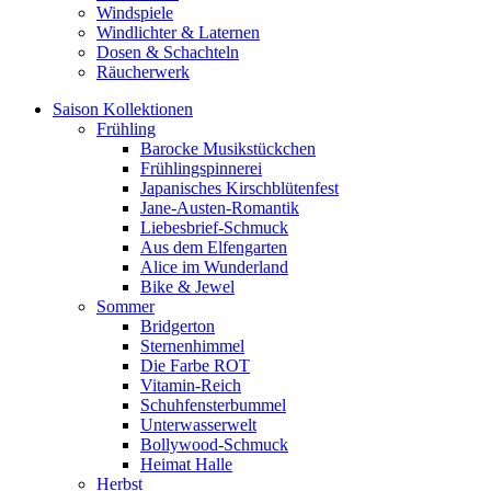
Windspiele
Windlichter & Laternen
Dosen & Schachteln
Räucherwerk
Saison Kollektionen
Frühling
Barocke Musikstückchen
Frühlingspinnerei
Japanisches Kirschblütenfest
Jane-Austen-Romantik
Liebesbrief-Schmuck
Aus dem Elfengarten
Alice im Wunderland
Bike & Jewel
Sommer
Bridgerton
Sternenhimmel
Die Farbe ROT
Vitamin-Reich
Schuhfensterbummel
Unterwasserwelt
Bollywood-Schmuck
Heimat Halle
Herbst