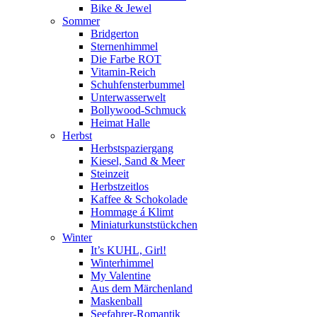
Bike & Jewel
Sommer
Bridgerton
Sternenhimmel
Die Farbe ROT
Vitamin-Reich
Schuhfensterbummel
Unterwasserwelt
Bollywood-Schmuck
Heimat Halle
Herbst
Herbstspaziergang
Kiesel, Sand & Meer
Steinzeit
Herbstzeitlos
Kaffee & Schokolade
Hommage á Klimt
Miniaturkunststückchen
Winter
It’s KUHL, Girl!
Winterhimmel
My Valentine
Aus dem Märchenland
Maskenball
Seefahrer-Romantik