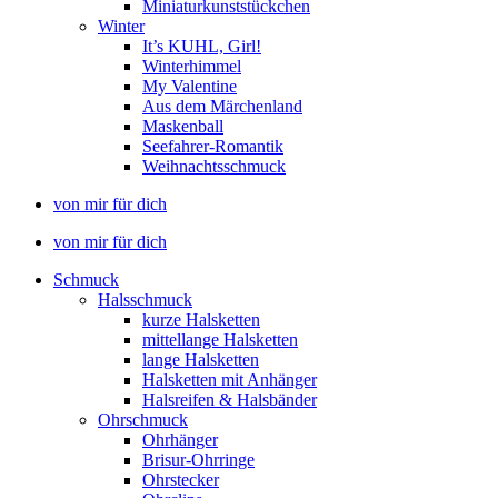
Miniaturkunststückchen
Winter
It’s KUHL, Girl!
Winterhimmel
My Valentine
Aus dem Märchenland
Maskenball
Seefahrer-Romantik
Weihnachtsschmuck
von mir für dich
von mir für dich
Schmuck
Halsschmuck
kurze Halsketten
mittellange Halsketten
lange Halsketten
Halsketten mit Anhänger
Halsreifen & Halsbänder
Ohrschmuck
Ohrhänger
Brisur-Ohrringe
Ohrstecker