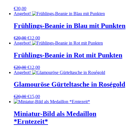
€
30,00
Angebot!
Frühlings-Beanie in Blau mit Punkten
Ursprünglicher
Aktueller
€
20,00
€
12,00
Preis
Preis
Angebot!
war:
ist:
€20,00
€12,00.
Frühlings-Beanie in Rot mit Punkten
Ursprünglicher
Aktueller
€
20,00
€
12,00
Preis
Preis
Angebot!
war:
ist:
€20,00
€12,00.
Glamouröse Gürteltasche in Roségold
Ursprünglicher
Aktueller
€
20,00
€
15,00
Preis
Preis
war:
ist:
€20,00
€15,00.
Miniatur-Bild als Medaillon
*Erntezeit*