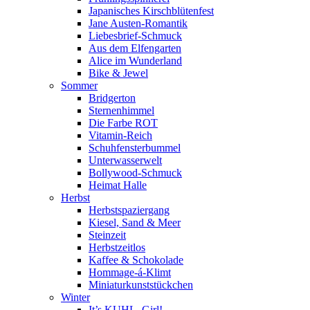
Japanisches Kirschblütenfest
Jane Austen-Romantik
Liebesbrief-Schmuck
Aus dem Elfengarten
Alice im Wunderland
Bike & Jewel
Sommer
Bridgerton
Sternenhimmel
Die Farbe ROT
Vitamin-Reich
Schuhfensterbummel
Unterwasserwelt
Bollywood-Schmuck
Heimat Halle
Herbst
Herbstspaziergang
Kiesel, Sand & Meer
Steinzeit
Herbstzeitlos
Kaffee & Schokolade
Hommage-á-Klimt
Miniaturkunststückchen
Winter
It’s KUHL, Girl!