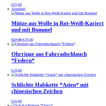
€
25,00
Angebot!
Mütze aus Wolle in Rot-Weiß-Kariert
und mit Bommel
Ursprünglicher
Aktueller
€
27,00
€
19,00
Preis
Preis
war:
ist:
€27,00
€19,00.
Ohrringe aus Fahrradschlauch
*Federn*
€
19,00
Schlichte Halskette *Asien* mit
chinesischen Zeichen
€
10,00