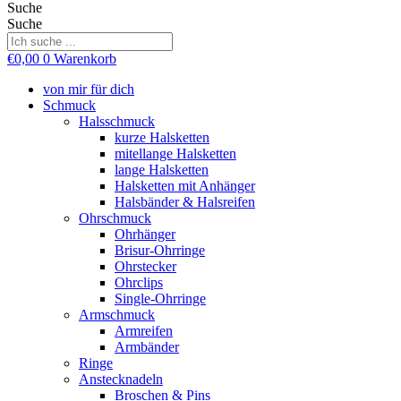
Suche
Suche
€
0,00
0
Warenkorb
von mir für dich
Schmuck
Halsschmuck
kurze Halsketten
mitellange Halsketten
lange Halsketten
Halsketten mit Anhänger
Halsbänder & Halsreifen
Ohrschmuck
Ohrhänger
Brisur-Ohrringe
Ohrstecker
Ohrclips
Single-Ohrringe
Armschmuck
Armreifen
Armbänder
Ringe
Anstecknadeln
Broschen & Pins