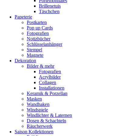
Portemonnaies
Brillenetuis
Täschchen
Papeterie
Postkarten
Pop up Cards
Fotografien
Notizbücher
Schlüsselanhänger
Stempel
Magnete
Dekoration
Bilder & mehr
Fotografien
Acrylbilder
Collagen
Installationen
Keramik & Porzellan
Masken
Wandhaken
Windspiele
Windlichter & Laternen
Dosen & Schachteln
Räucherwerk
Saison Kollektionen