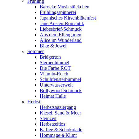
Frühling
Barocke Musikstückchen
Frühlingsspinnerei
Japanisches Kirschblütenfest
Jane Austen-Romantik
Liebesbrief-Schmuck
Aus dem Elfengarten
Alice im Wunderland
Bike & Jewel
Sommer
Bridgerton
Sternenhimmel
Die Farbe ROT
Vitamin-Reich
Schuhfensterbummel
Unterwasserwelt
Bollywood-Schmuck
Heimat Halle
Herbst
Herbstspaziergang
Kiesel, Sand & Meer
Steinzeit
Herbstzeitlos
Kaffee & Schokolade
Hommage-á-Klimt