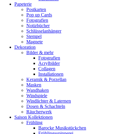
Papeterie
Postkarten
Pop up Cards
Fotografien
Notizbücher
Schlüsselanhänger
Stempel
Magnete
Dekoration
Bilder & mehr
Fotografien
Acrylbilder
Collagen
Installationen
Keramik & Porzellan
Masken
Wandhaken
Windspiele
Windlichter & Laternen
Dosen & Schachteln
Räucherwerk
Saison Kollektionen
Frühling
Barocke Musikstückchen
Frühlingsspinnerei