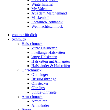
Winterhimmel
My Valentine
Aus dem Märchenland
Maskenball
Seefahrer-Romantik
Weihnachtsschmuck
von mir für dich
Schmuck
Halsschmuck
kurze Halsketten
mitellange Halsketten
lange Halsketten
Halsketten mit Anhänger
Halsbänder & Halsreifen
Ohrschmuck
Ohrhänger
Brisur-Ohrringe
Ohrstecker
Ohrclips
Single-Ohrringe
Armschmuck
Armreifen
Armbänder
Ringe