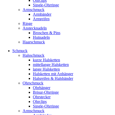
Ohrclips
Single-Ohrringe
Armschmuck
Armbänder
Armreifen
Ringe
Anstecknadeln
Broschen & Pins
Hutnadeln
Haarschmuck
Schmuck
Halsschmuck
kurze Halsketten
mittellange Halsketten
lange Halsketten
Halsketten mit Anhänger
Halsreifen & Halsbänder
Ohrschmuck
Ohrhänger
Brisur-Ohrringe
Ohrstecker
Ohrclips
Single-Ohrringe
Armschmuck