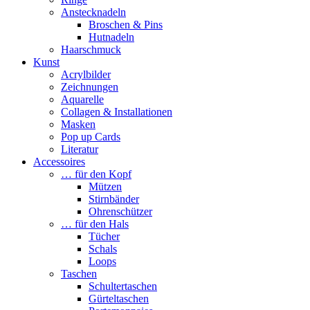
Anstecknadeln
Broschen & Pins
Hutnadeln
Haarschmuck
Kunst
Acrylbilder
Zeichnungen
Aquarelle
Collagen & Installationen
Masken
Pop up Cards
Literatur
Accessoires
… für den Kopf
Mützen
Stirnbänder
Ohrenschützer
… für den Hals
Tücher
Schals
Loops
Taschen
Schultertaschen
Gürteltaschen