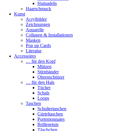
Hutnadeln
Haarschmuck
Kunst
Acrylbilder
Zeichnungen
Aquarelle
Collagen & Installationen
Masken
Pop up Cards
Literatur
Accessoires
… für den Kopf
Mützen
Stirnbänder
Ohrenschützer
… für den Hals
Tücher
Schals
Loops
Taschen
Schultertaschen
Gürteltaschen
Portemonnaies
Brillenetuis
Täschchen