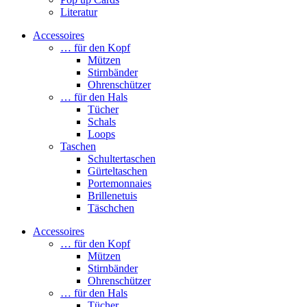
Literatur
Accessoires
… für den Kopf
Mützen
Stirnbänder
Ohrenschützer
… für den Hals
Tücher
Schals
Loops
Taschen
Schultertaschen
Gürteltaschen
Portemonnaies
Brillenetuis
Täschchen
Accessoires
… für den Kopf
Mützen
Stirnbänder
Ohrenschützer
… für den Hals
Tücher